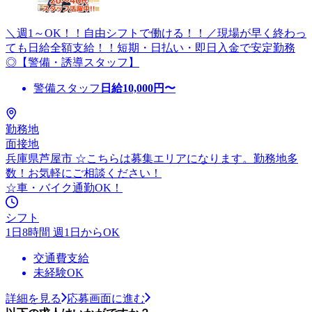
＼週1～OK！！自由シフトで働ける！！／現場が早く終わっ
ても日給全額支給！！短期・日払い・即日入金で安定勤務
◎【警備・誘導スタッフ】
警備スタッフ
日給
10,000
円〜
勤務地
面接地
兵庫県芦屋市 ☆こちらは募集エリアになります。勤務地多
数！お気軽にご相談ください！
☆車・バイク通勤OK！
シフト
1日8時間 週1日からOK
交通費支給
未経験OK
詳細を見る
応募画面に進む