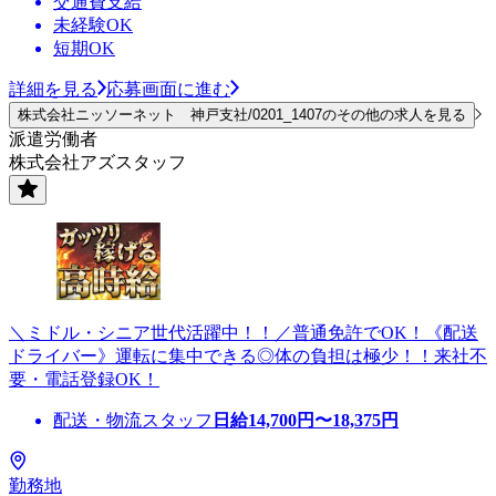
交通費支給
未経験OK
短期OK
詳細を見る
応募画面に進む
株式会社ニッソーネット 神戸支社/0201_1407のその他の求人を見る
派遣労働者
株式会社アズスタッフ
＼ミドル・シニア世代活躍中！！／普通免許でOK！《配送
ドライバー》運転に集中できる◎体の負担は極少！！来社不
要・電話登録OK！
配送・物流スタッフ
日給
14,700
円〜
18,375
円
勤務地