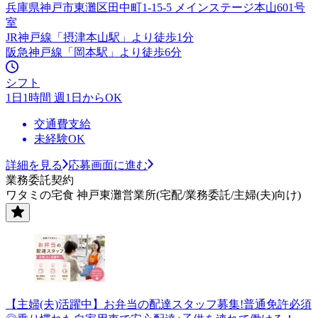
兵庫県神戸市東灘区田中町1-15-5 メインステージ本山601号
室
JR神戸線「摂津本山駅」より徒歩1分
阪急神戸線「岡本駅」より徒歩6分
シフト
1日1時間 週1日からOK
交通費支給
未経験OK
詳細を見る
応募画面に進む
業務委託契約
ワタミの宅食 神戸東灘営業所(宅配/業務委託/主婦(夫)向け)
【主婦(夫)活躍中】お弁当の配達スタッフ募集!普通免許必須