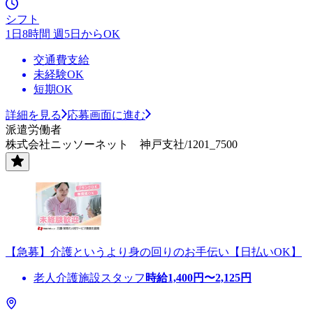
シフト
1日8時間 週5日からOK
交通費支給
未経験OK
短期OK
詳細を見る
応募画面に進む
派遣労働者
株式会社ニッソーネット 神戸支社/1201_7500
【急募】介護というより身の回りのお手伝い【日払いOK】
老人介護施設スタッフ
時給
1,400
円〜
2,125
円