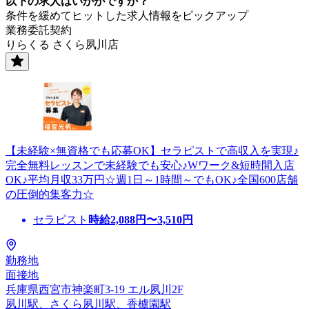
以下の求人はいかがですか？
条件を緩めてヒットした求人情報をピックアップ
業務委託契約
りらくる さくら夙川店
【未経験×無資格でも応募OK】セラピストで高収入を実現♪
完全無料レッスンで未経験でも安心♪Wワーク&短時間入店
OK♪平均月収33万円☆週1日～1時間～でもOK♪全国600店舗
の圧倒的集客力☆
セラピスト
時給
2,088
円〜
3,510
円
勤務地
面接地
兵庫県西宮市神楽町3-19 エル夙川2F
夙川駅、さくら夙川駅、香櫨園駅