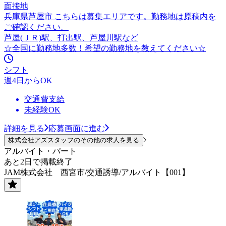
面接地
兵庫県芦屋市 こちらは募集エリアです。勤務地は原稿内を
ご確認ください。
芦屋(ＪＲ)駅、打出駅、芦屋川駅など
☆全国に勤務地多数！希望の勤務地を教えてください☆
シフト
週4日からOK
交通費支給
未経験OK
詳細を見る
応募画面に進む
株式会社アズスタッフのその他の求人を見る
アルバイト・パート
あと2日で掲載終了
JAM株式会社 西宮市/交通誘導/アルバイト【001】