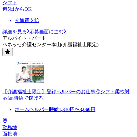
シフト
週5日からOK
交通費支給
詳細を見る
応募画面に進む
アルバイト・パート
ベネッセ介護センター本山(介護福祉士限定)
【介護福祉士限定】登録ヘルパーのお仕事◎シフト柔軟対
応!高時給で稼げる!
ホームヘルパー
時給
1,310
円〜
3,060
円
勤務地
面接地