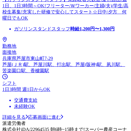
1日、1日3時間～OK!フリーター/Ｗワーカー/主婦(夫)/学生/高
校生募集!充実した研修で安心してスタート☆日中/夕方 何
曜日でもOK
ガソリンスタンドスタッフ
時給
1,200
円〜
1,300
円
勤務地
面接地
兵庫県芦屋市東山町7-29
芦屋(ＪＲ)駅、芦屋川駅、打出駅、芦屋(阪神)駅、夙川駅、
苦楽園口駅、香櫨園駅
シフト
1日3時間 週1日からOK
交通費支給
未経験OK
詳細を見る
応募画面に進む
派遣労働者
株式会社iDA/22964535 朝6時~15時まで!スーパー農産コーナ