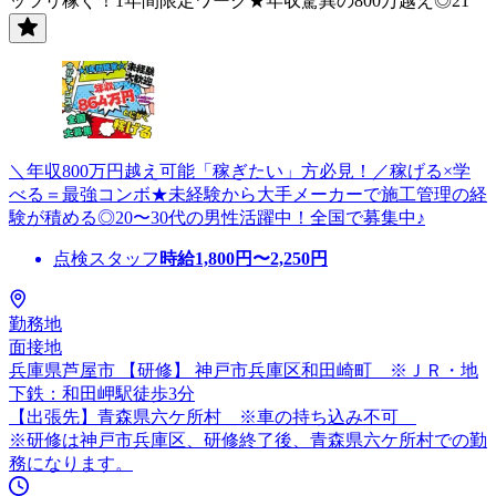
ッツリ稼ぐ！1年間限定ワーク★年収驚異の800万越え◎21
＼年収800万円越え可能「稼ぎたい」方必見！／稼げる×学
べる＝最強コンボ★未経験から大手メーカーで施工管理の経
験が積める◎20〜30代の男性活躍中！全国で募集中♪
点検スタッフ
時給
1,800
円〜
2,250
円
勤務地
面接地
兵庫県芦屋市 【研修】 神戸市兵庫区和田崎町 ※ＪＲ・地
下鉄：和田岬駅徒歩3分
【出張先】青森県六ケ所村 ※車の持ち込み不可
※研修は神戸市兵庫区、研修終了後、青森県六ケ所村での勤
務になります。