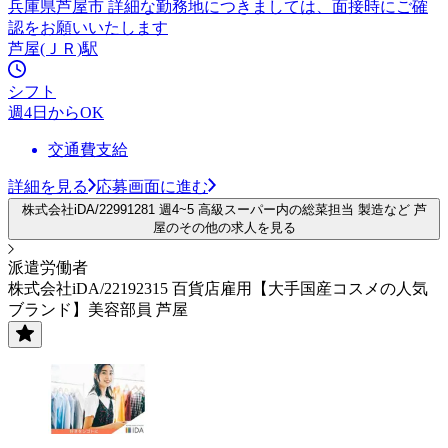
兵庫県芦屋市 詳細な勤務地につきましては、面接時にご確
認をお願いいたします
芦屋(ＪＲ)駅
シフト
週4日からOK
交通費支給
詳細を見る
応募画面に進む
株式会社iDA/22991281 週4~5 高級スーパー内の総菜担当 製造など 芦
屋のその他の求人を見る
派遣労働者
株式会社iDA/22192315 百貨店雇用【大手国産コスメの人気
ブランド】美容部員 芦屋