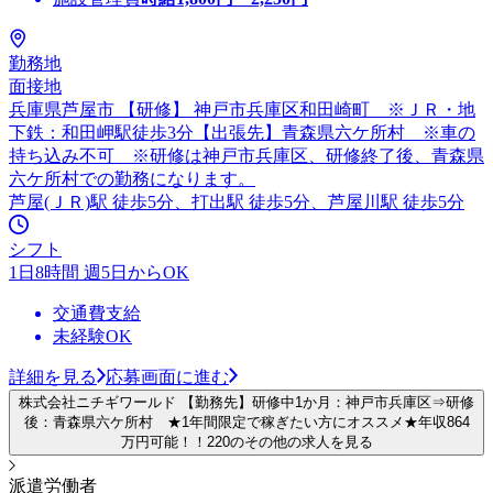
勤務地
面接地
兵庫県芦屋市 【研修】 神戸市兵庫区和田崎町 ※ＪＲ・地
下鉄：和田岬駅徒歩3分【出張先】青森県六ケ所村 ※車の
持ち込み不可 ※研修は神戸市兵庫区、研修終了後、青森県
六ケ所村での勤務になります。
芦屋(ＪＲ)駅 徒歩5分、打出駅 徒歩5分、芦屋川駅 徒歩5分
シフト
1日8時間 週5日からOK
交通費支給
未経験OK
詳細を見る
応募画面に進む
株式会社ニチギワールド 【勤務先】研修中1か月：神戸市兵庫区⇒研修
後：青森県六ケ所村 ★1年間限定で稼ぎたい方にオススメ★年収864
万円可能！！220のその他の求人を見る
派遣労働者