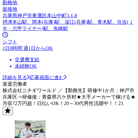
勤務地
面接地
兵庫県神戸市東灘区本山中町3-1-8
摂津本山駅、岡本(兵庫)駅、深江(兵庫)駅、青木駅、住吉(Ｊ
Ｒ・六甲ライナー)駅、魚崎駅
シフト
1日8時間 週1日からOK
交通費支給
未経験OK
詳細を見る
応募画面に進む
派遣労働者
株式会社ニチギワールド ／【勤務先】研修中1か月：神戸市
兵庫区⇒研修後：青森県六ケ所村★大手メーカーで稼げる★
月収72万円超！日払いOK！20～30代男性活躍中！！23