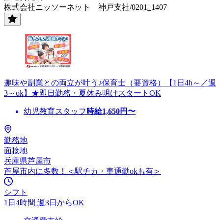
株式会社ニッソーネット 神戸支社/0201_1407
趣味や副業との両立が叶う♪保育士（要資格）【1日4h～／週
3～ok】★即日勤務・夏休み明けスタートOK
幼児教育スタッフ
時給
1,650
円〜
勤務地
面接地
兵庫県芦屋市
芦屋市内に多数！＜駅チカ・車通勤okも有＞
シフト
1日4時間 週3日からOK