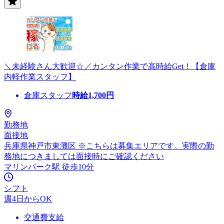
＼未経験さん大歓迎☆／カンタン作業で高時給Get！【倉庫
内軽作業スタッフ】
倉庫スタッフ
時給
1,700
円
勤務地
面接地
兵庫県神戸市東灘区 ※こちらは募集エリアです。実際の勤
務地につきましては面接時にご確認ください
マリンパーク駅 徒歩10分
シフト
週4日からOK
交通費支給