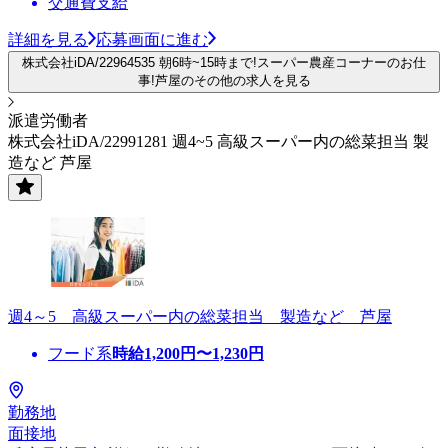
交通費支給
詳細を見る
応募画面に進む
株式会社iDA/22964535 朝6時~15時まで!スーパー農産コーナーのお仕
事!芦屋のその他の求人を見る
派遣労働者
株式会社iDA/22991281 週4~5 高級スーパー内の総菜担当 製
造など 芦屋
週4～5 高級スーパー内の総菜担当 製造など 芦屋
フード系
時給
1,200
円〜
1,230
円
勤務地
面接地