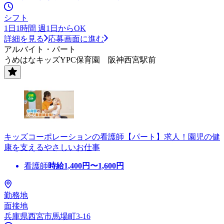
シフト
1日1時間 週1日からOK
詳細を見る
応募画面に進む
アルバイト・パート
うめはなキッズYPC保育園 阪神西宮駅前
キッズコーポレーションの看護師【パート】求人！園児の健
康を支えるやさしいお仕事
看護師
時給
1,400
円〜
1,600
円
勤務地
面接地
兵庫県西宮市馬場町3-16