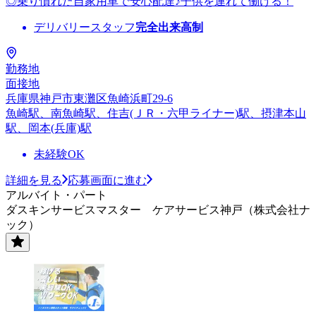
◎乗り慣れた自家用車で安心配達♪子供を連れて働ける！
デリバリースタッフ
完全出来高制
勤務地
面接地
兵庫県神戸市東灘区魚崎浜町29-6
魚崎駅、南魚崎駅、住吉(ＪＲ・六甲ライナー)駅、摂津本山
駅、岡本(兵庫)駅
未経験OK
詳細を見る
応募画面に進む
アルバイト・パート
ダスキンサービスマスター ケアサービス神戸（株式会社ナ
ック）