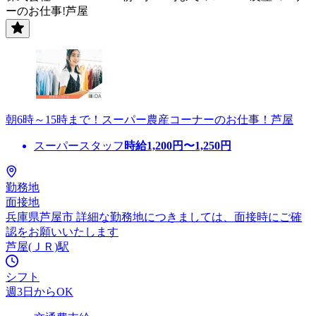
ーのお仕事!芦屋
朝6時～15時まで！スーパー農産コーナーのお仕事！芦屋
スーパースタッフ
時給
1,200
円〜
1,250
円
勤務地
面接地
兵庫県芦屋市 詳細な勤務地につきましては、面接時にご確
認をお願いいたします
芦屋(ＪＲ)駅
シフト
週3日からOK