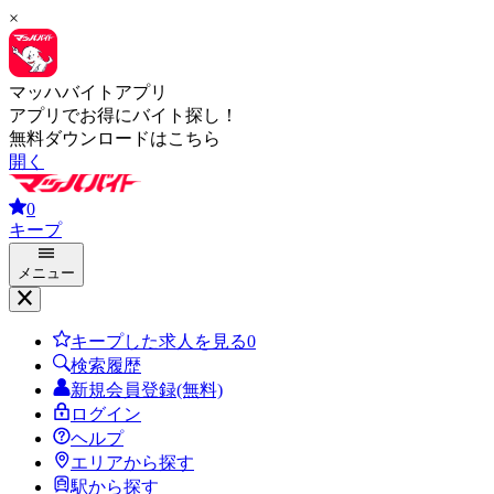
×
マッハバイトアプリ
アプリでお得にバイト探し！
無料ダウンロードはこちら
開く
0
キープ
メニュー
キープした求人を見る
0
検索履歴
新規会員登録(無料)
ログイン
ヘルプ
エリアから探す
駅から探す