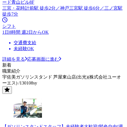
ード青山ビル8F
三宮・花時計前駅 徒歩2分／神戸三宮駅 徒歩6分／三ノ宮駅
徒歩7分
シフト
1日8時間 週2日からOK
交通費支給
未経験OK
詳細を見る
応募画面に進む
新着
職業紹介
宇佐美ガソリンスタンド 芦屋東山店(出光)(株式会社ユーオ
ーエス) /130108sy
【ガソリンスタンドスタッフ】未経験者大歓迎!髪色自由!週