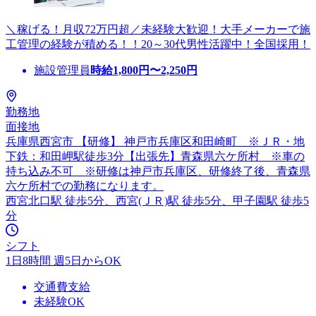
＼稼げる！月収72万円超／未経験大歓迎！大手メーカーで施
工管理の経験が積める！！20～30代男性活躍中！全国採用！
施設管理員
時給
1,800
円〜
2,250
円
勤務地
面接地
兵庫県西宮市 【研修】 神戸市兵庫区和田崎町 ※ＪＲ・地
下鉄：和田岬駅徒歩3分【出張先】青森県六ケ所村 ※車の
持ち込み不可 ※研修は神戸市兵庫区、研修終了後、青森県
六ケ所村での勤務になります。
西宮北口駅 徒歩5分、西宮(ＪＲ)駅 徒歩5分、甲子園駅 徒歩5
分
シフト
1日8時間 週5日からOK
交通費支給
未経験OK