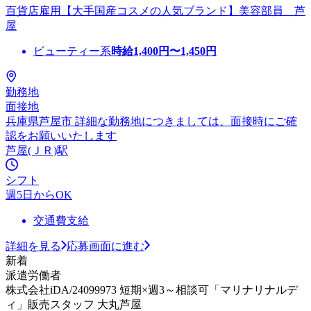
百貨店雇用【大手国産コスメの人気ブランド】美容部員 芦
屋
ビューティー系
時給
1,400
円〜
1,450
円
勤務地
面接地
兵庫県芦屋市 詳細な勤務地につきましては、面接時にご確
認をお願いいたします
芦屋(ＪＲ)駅
シフト
週5日からOK
交通費支給
詳細を見る
応募画面に進む
新着
派遣労働者
株式会社iDA/24099973 短期×週3～相談可「マリナリナルデ
ィ」販売スタッフ 大丸芦屋