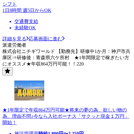
シフト
1日8時間 週5日からOK
交通費支給
未経験OK
詳細を見る
応募画面に進む
派遣労働者
株式会社ニチギワールド 【勤務先】研修中1か月：神戸市兵
庫区⇒研修後：青森県六ケ所村 ★1年間限定で稼ぎたい方
にオススメ★年収864万円可能！！220
★1年限定で年収864万円可能★将来の夢の為、欲しい物の
為、理由不問♪今なら入社ボーナス「サクッと現金１万円」
開始！
施設管理員
時給
1,800
円〜
2,250
円