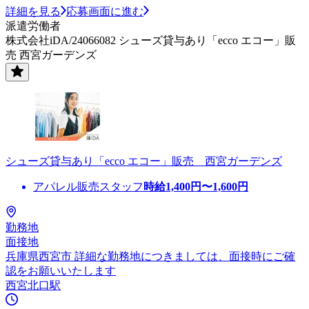
詳細を見る
応募画面に進む
派遣労働者
株式会社iDA/24066082 シューズ貸与あり「ecco エコー」販
売 西宮ガーデンズ
シューズ貸与あり「ecco エコー」販売 西宮ガーデンズ
アパレル販売スタッフ
時給
1,400
円〜
1,600
円
勤務地
面接地
兵庫県西宮市 詳細な勤務地につきましては、面接時にご確
認をお願いいたします
西宮北口駅