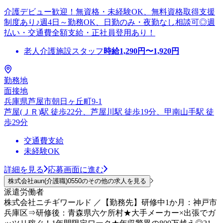
介護デビュー歓迎！無資格・未経験OK、無料資格取得支援
制度あり♪週4日～勤務OK、日勤のみ・夜勤なし相談可◎週
払い・交通費全額支給・正社員登用あり！
老人介護施設スタッフ
時給
1,290
円〜
1,920
円
勤務地
面接地
兵庫県芦屋市朝日ヶ丘町9-1
芦屋(ＪＲ)駅 徒歩22分、芦屋川駅 徒歩19分、甲南山手駅 徒
歩29分
交通費支給
未経験OK
詳細を見る
応募画面に進む
株式会社aun(介護職)0550のその他の求人を見る
派遣労働者
株式会社ニチギワールド ／【勤務先】研修中1か月：神戸市
兵庫区⇒研修後：青森県六ケ所村★大手メーカー×出張でガ