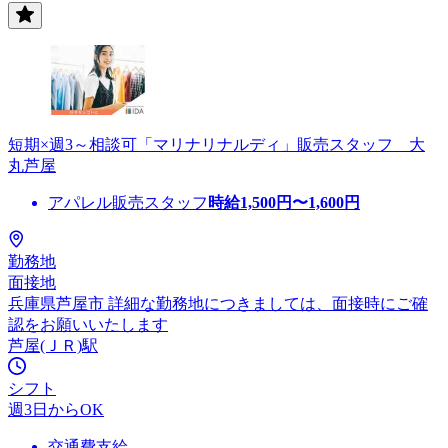
短期×週3～相談可「マリナリナルディ」販売スタッフ 大
丸芦屋
アパレル販売スタッフ
時給
1,500
円〜
1,600
円
勤務地
面接地
兵庫県芦屋市 詳細な勤務地につきましては、面接時にご確
認をお願いいたします
芦屋(ＪＲ)駅
シフト
週3日からOK
交通費支給