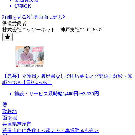
短期OK
詳細を見る
応募画面に進む
派遣労働者
株式会社ニッソーネット 神戸支社/1201_6333
【急募】介護職／履歴書なしで即応募＆スグ開始！経験・知
識"0"OK【日払いOK】
施設・サービス系
時給
1,400
円〜
2,125
円
勤務地
面接地
兵庫県芦屋市
芦屋市内に多数！＜駅チカ・車通勤okも有＞