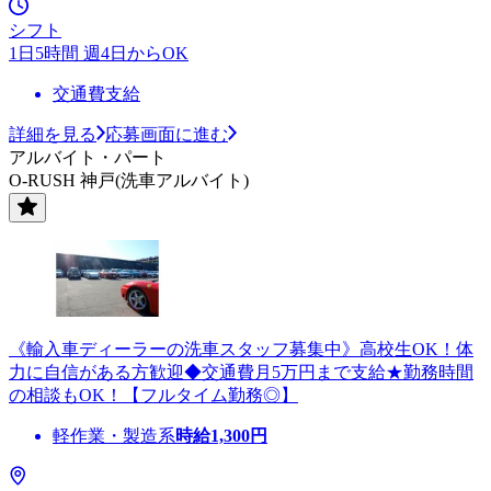
シフト
1日5時間 週4日からOK
交通費支給
詳細を見る
応募画面に進む
アルバイト・パート
O-RUSH 神戸(洗車アルバイト)
《輸入車ディーラーの洗車スタッフ募集中》高校生OK！体
力に自信がある方歓迎◆交通費月5万円まで支給★勤務時間
の相談もOK！【フルタイム勤務◎】
軽作業・製造系
時給
1,300
円