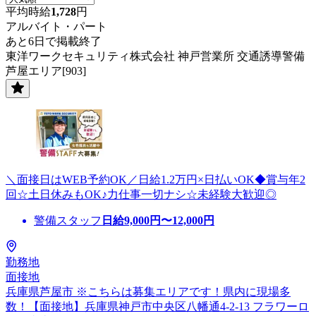
平均時給
1,728
円
アルバイト・パート
あと6日で掲載終了
東洋ワークセキュリティ株式会社 神戸営業所 交通誘導警備
芦屋エリア[903]
＼面接日はWEB予約OK／日給1.2万円×日払いOK◆賞与年2
回☆土日休みもOK♪力仕事一切ナシ☆未経験大歓迎◎
警備スタッフ
日給
9,000
円〜
12,000
円
勤務地
面接地
兵庫県芦屋市 ※こちらは募集エリアです！県内に現場多
数！【面接地】兵庫県神戸市中央区八幡通4-2-13 フラワーロ