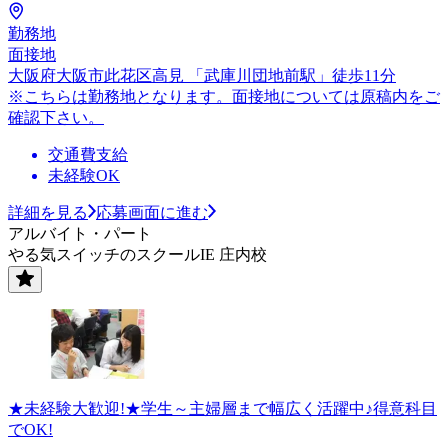
勤務地
面接地
大阪府大阪市此花区高見 「武庫川団地前駅」徒歩11分
※こちらは勤務地となります。面接地については原稿内をご
確認下さい。
交通費支給
未経験OK
詳細を見る
応募画面に進む
アルバイト・パート
やる気スイッチのスクールIE 庄内校
★未経験大歓迎!★学生～主婦層まで幅広く活躍中♪得意科目
でOK!