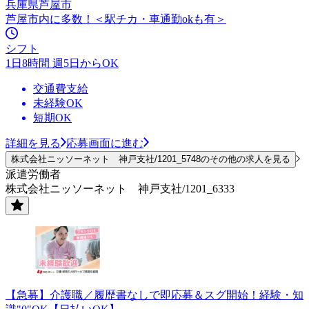
兵庫県芦屋市
芦屋市内に多数！＜駅チカ・車通勤okも有＞
シフト
1日8時間 週5日からOK
交通費支給
未経験OK
短期OK
詳細を見る
応募画面に進む
株式会社ニッソーネット 神戸支社/1201_5748のその他の求人を見る
派遣労働者
株式会社ニッソーネット 神戸支社/1201_6333
【急募】介護職／履歴書なしで即応募＆スグ開始！経験・知