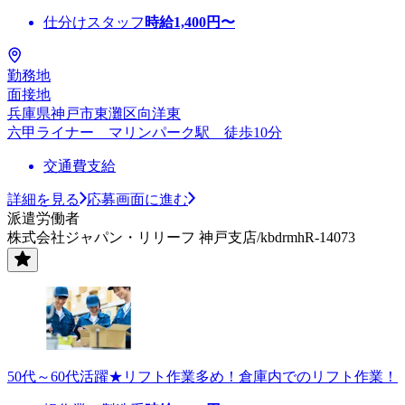
仕分けスタッフ
時給
1,400
円〜
勤務地
面接地
兵庫県神戸市東灘区向洋東
六甲ライナー マリンパーク駅 徒歩10分
交通費支給
詳細を見る
応募画面に進む
派遣労働者
株式会社ジャパン・リリーフ 神戸支店/kbdrmhR-14073
50代～60代活躍★リフト作業多め！倉庫内でのリフト作業！