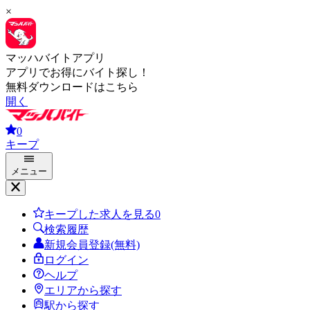
×
マッハバイトアプリ
アプリでお得にバイト探し！
無料ダウンロードはこちら
開く
0
キープ
メニュー
キープした求人を見る
0
検索履歴
新規会員登録(無料)
ログイン
ヘルプ
エリアから探す
駅から探す