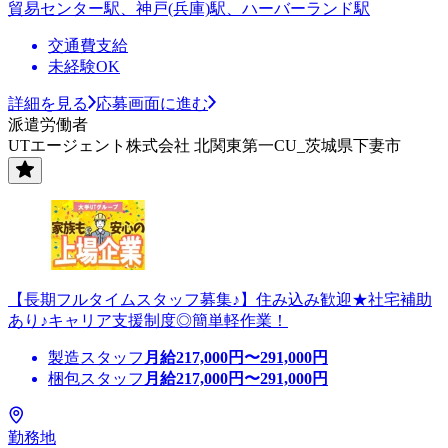
貿易センター駅、神戸(兵庫)駅、ハーバーランド駅
交通費支給
未経験OK
詳細を見る
応募画面に進む
派遣労働者
UTエージェント株式会社 北関東第一CU_茨城県下妻市
【長期フルタイムスタッフ募集♪】住み込み歓迎★社宅補助
あり♪キャリア支援制度◎簡単軽作業！
製造スタッフ
月給
217,000
円〜
291,000
円
梱包スタッフ
月給
217,000
円〜
291,000
円
勤務地