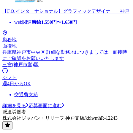
【F.O.インターナショナル】グラフィックデザイナー 神戸
web関連
時給
1,550
円〜
1,650
円
勤務地
面接地
兵庫県神戸市中央区 詳細な勤務地につきましては、面接時
にご確認をお願いいたします
三宮(神戸市営)駅
シフト
週4日からOK
交通費支給
詳細を見る
応募画面に進む
派遣労働者
株式会社ジャパン・リリーフ 神戸支店/kblwmhR-12243