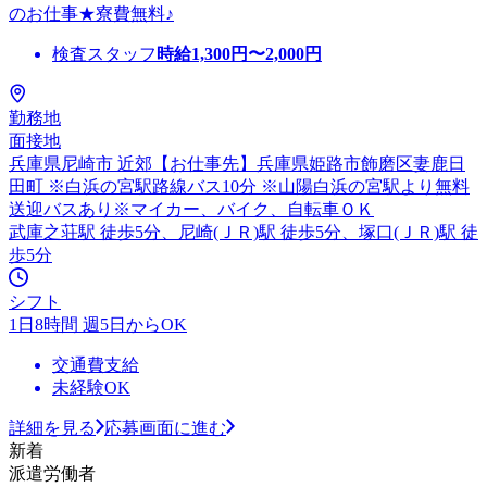
のお仕事★寮費無料♪
検査スタッフ
時給
1,300
円〜
2,000
円
勤務地
面接地
兵庫県尼崎市 近郊【お仕事先】兵庫県姫路市飾磨区妻鹿日
田町 ※白浜の宮駅路線バス10分 ※山陽白浜の宮駅より無料
送迎バスあり※マイカー、バイク、自転車ＯＫ
武庫之荘駅 徒歩5分、尼崎(ＪＲ)駅 徒歩5分、塚口(ＪＲ)駅 徒
歩5分
シフト
1日8時間 週5日からOK
交通費支給
未経験OK
詳細を見る
応募画面に進む
新着
派遣労働者