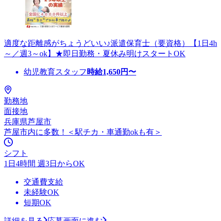
適度な距離感がちょうどいい♪派遣保育士（要資格）【1日4h
～／週3～ok】★即日勤務・夏休み明けスタートOK
幼児教育スタッフ
時給
1,650
円〜
勤務地
面接地
兵庫県芦屋市
芦屋市内に多数！＜駅チカ・車通勤okも有＞
シフト
1日4時間 週3日からOK
交通費支給
未経験OK
短期OK
詳細を見る
応募画面に進む