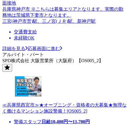
面接地
兵庫県神戸市 ※こちらは募集エリアとなります。実際の勤
務地は茨城県下妻市となります。
三宮(神戸市営)駅、三ノ宮(ＪＲ)駅、新神戸駅
交通費支給
未経験OK
詳細を見る
応募画面に進む
アルバイト・パート
SPD株式会社 大阪営業所（大阪府）【OS005_2】
≪兵庫県西宮市≫★オープニング・資格者の大募集★無理な
く働けるマンション施設警備！[OS005_2]
警備スタッフ
日給
10,400
円〜
11,700
円