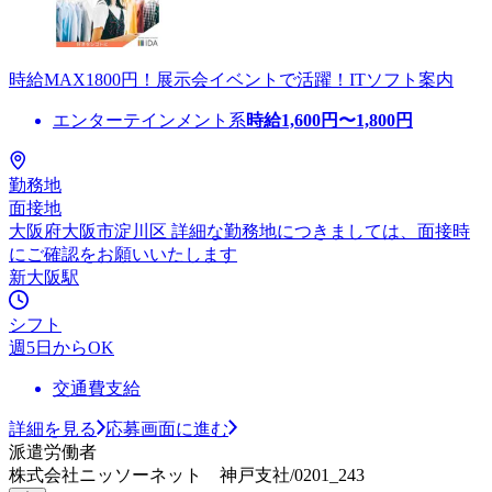
時給MAX1800円！展示会イベントで活躍！ITソフト案内
エンターテインメント系
時給
1,600
円〜
1,800
円
勤務地
面接地
大阪府大阪市淀川区 詳細な勤務地につきましては、面接時
にご確認をお願いいたします
新大阪駅
シフト
週5日からOK
交通費支給
詳細を見る
応募画面に進む
派遣労働者
株式会社ニッソーネット 神戸支社/0201_243