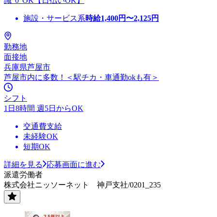
識"0"OK【日払いOK】
施設・サービス系
時給
1,400
円〜
2,125
円
勤務地
面接地
兵庫県芦屋市
芦屋市内に多数！＜駅チカ・車通勤okも有＞
シフト
1日8時間 週5日からOK
交通費支給
未経験OK
短期OK
詳細を見る
応募画面に進む
派遣労働者
株式会社ニッソーネット 神戸支社/0201_235