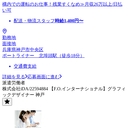
構内での運転のお仕事！残業すくなめ≫月収26万以上/日払
い可
配送・物流スタッフ
時給
1,400
円〜
勤務地
面接地
兵庫県神戸市中央区
ポートライナー 北埠頭駅（徒歩18分）
交通費支給
詳細を見る
応募画面に進む
派遣労働者
株式会社iDA/22594884 【F.O.インターナショナル】グラフィ
ックデザイナー 神戸