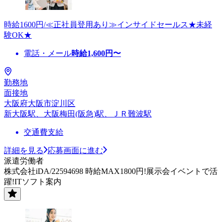
時給1600円/≪正社員登用あり≫インサイドセールス★未経
験OK★
電話・メール
時給
1,600
円〜
勤務地
面接地
大阪府大阪市淀川区
新大阪駅、大阪梅田(阪急)駅、ＪＲ難波駅
交通費支給
詳細を見る
応募画面に進む
派遣労働者
株式会社iDA/22594698 時給MAX1800円!展示会イベントで活
躍!ITソフト案内