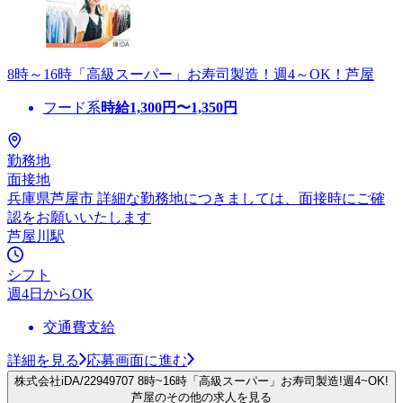
8時～16時「高級スーパー」お寿司製造！週4～OK！芦屋
フード系
時給
1,300
円〜
1,350
円
勤務地
面接地
兵庫県芦屋市 詳細な勤務地につきましては、面接時にご確
認をお願いいたします
芦屋川駅
シフト
週4日からOK
交通費支給
詳細を見る
応募画面に進む
株式会社iDA/22949707 8時~16時「高級スーパー」お寿司製造!週4~OK!
芦屋のその他の求人を見る