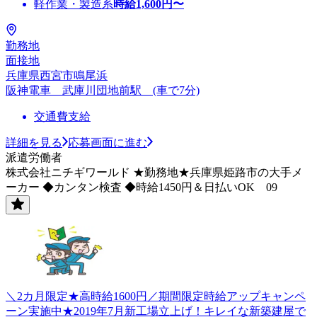
軽作業・製造系
時給
1,600
円〜
勤務地
面接地
兵庫県西宮市鳴尾浜
阪神電車 武庫川団地前駅 (車で7分)
交通費支給
詳細を見る
応募画面に進む
派遣労働者
株式会社ニチギワールド ★勤務地★兵庫県姫路市の大手メ
ーカー ◆カンタン検査 ◆時給1450円＆日払いOK 09
＼2カ月限定★高時給1600円／期間限定時給アップキャンペ
ーン実施中★2019年7月新工場立上げ！キレイな新築建屋で