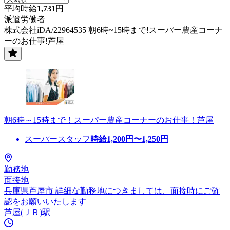
平均時給
1,731
円
派遣労働者
株式会社iDA/22964535 朝6時~15時まで!スーパー農産コーナ
ーのお仕事!芦屋
朝6時～15時まで！スーパー農産コーナーのお仕事！芦屋
スーパースタッフ
時給
1,200
円〜
1,250
円
勤務地
面接地
兵庫県芦屋市 詳細な勤務地につきましては、面接時にご確
認をお願いいたします
芦屋(ＪＲ)駅