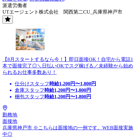
派遣労働者
UTエージェント株式会社 関西第二CU_兵庫県神戸市
【8月スタートするなら今！】即日面接OK！自宅から電話1
本で面接完了◎＼日払いOKでスグ稼げる／未経験から始め
られるお仕事多数あり！
仕分けスタッフ
時給
1,200
円〜
1,800
円
倉庫スタッフ
時給
1,200
円〜
1,800
円
梱包スタッフ
時給
1,200
円〜
1,800
円
勤務地
面接地
兵庫県神戸市 ※こちらは面接地の一例です。WEB面接実施
中◎