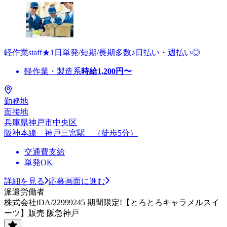
軽作業staff★1日単発/短期/長期多数♪日払い・週払い◎
軽作業・製造系
時給
1,200
円〜
勤務地
面接地
兵庫県神戸市中央区
阪神本線 神戸三宮駅 （徒歩5分）
交通費支給
単発OK
詳細を見る
応募画面に進む
派遣労働者
株式会社iDA/22999245 期間限定!【とろとろキャラメルスイ
ーツ】販売 阪急神戸