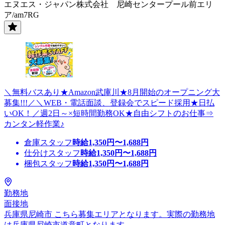
エヌエス・ジャパン株式会社 尼崎センタープール前エリ
ア/am7RG
＼無料バスあり★Amazon武庫川★8月開始のオープニング大
募集!!!／＼WEB・電話面談、登録会でスピード採用★日払
いOK！／週2日～×短時間勤務OK★自由シフトのお仕事⇒
カンタン軽作業♪
倉庫スタッフ
時給
1,350
円〜
1,688
円
仕分けスタッフ
時給
1,350
円〜
1,688
円
梱包スタッフ
時給
1,350
円〜
1,688
円
勤務地
面接地
兵庫県尼崎市 こちら募集エリアとなります。実際の勤務地
は兵庫県尼崎市道意町となります。