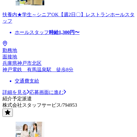
扶養内★学生～シニアOK【週2日〇】レストランホールスタ
ッフ
ホールスタッフ
時給
1,300
円〜
勤務地
面接地
兵庫県神戸市北区
神戸電鉄 有馬温泉駅 徒歩8分
交通費支給
詳細を見る
応募画面に進む
紹介予定派遣
株式会社スタッフサービス/794953