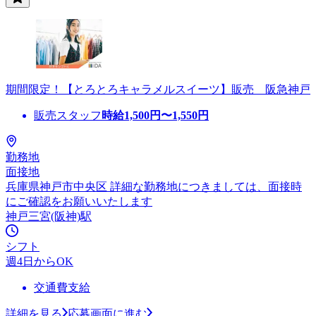
期間限定！【とろとろキャラメルスイーツ】販売 阪急神戸
販売スタッフ
時給
1,500
円〜
1,550
円
勤務地
面接地
兵庫県神戸市中央区 詳細な勤務地につきましては、面接時
にご確認をお願いいたします
神戸三宮(阪神)駅
シフト
週4日からOK
交通費支給
詳細を見る
応募画面に進む