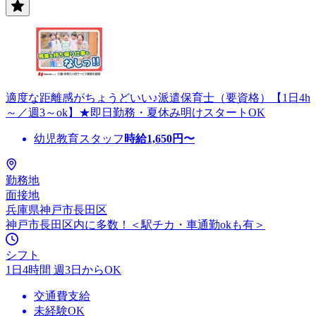
適度な距離感がちょうどいい♪派遣保育士（要資格）【1日4h
～／週3～ok】★即日勤務・夏休み明けスタートOK
幼児教育スタッフ
時給
1,650
円〜
勤務地
面接地
兵庫県神戸市長田区
神戸市長田区内に多数！＜駅チカ・車通勤okも有＞
シフト
1日4時間 週3日からOK
交通費支給
未経験OK