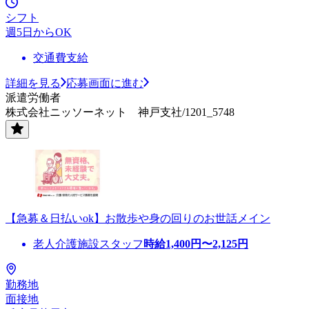
シフト
週5日からOK
交通費支給
詳細を見る
応募画面に進む
派遣労働者
株式会社ニッソーネット 神戸支社/1201_5748
【急募＆日払いok】お散歩や身の回りのお世話メイン
老人介護施設スタッフ
時給
1,400
円〜
2,125
円
勤務地
面接地