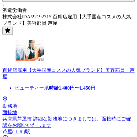
派遣労働者
株式会社iDA/22192315 百貨店雇用【大手国産コスメの人気
ブランド】美容部員 芦屋
百貨店雇用【大手国産コスメの人気ブランド】美容部員 芦
屋
ビューティー系
時給
1,400
円〜
1,450
円
勤務地
面接地
兵庫県芦屋市 詳細な勤務地につきましては、面接時にご確
認をお願いいたします
芦屋(ＪＲ)駅