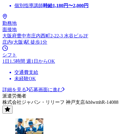
個別指導講師
時給
1,180
円〜
2,000
円
勤務地
面接地
大阪府豊中市庄内西町2-22-3 水谷ビル2F
庄内(大阪)駅 徒歩1分
シフト
1日1.5時間 週1日からOK
交通費支給
未経験OK
詳細を見る
応募画面に進む
派遣労働者
株式会社ジャパン・リリーフ 神戸支店/kblwmhR-14088