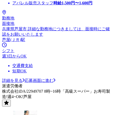
アパレル販売スタッフ
時給
1,500
円〜
1,600
円
勤務地
面接地
兵庫県芦屋市 詳細な勤務地につきましては、面接時にご確
認をお願いいたします
芦屋(ＪＲ)駅
シフト
週3日からOK
交通費支給
短期OK
詳細を見る
応募画面に進む
派遣労働者
株式会社iDA/22949707 8時~16時「高級スーパー」お寿司製
造!週4~OK!芦屋