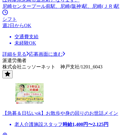
尼崎センタープール前駅、尼崎(阪神)駅、尼崎(ＪＲ)駅
シフト
週2日からOK
交通費支給
未経験OK
詳細を見る
応募画面に進む
派遣労働者
株式会社ニッソーネット 神戸支社/1201_6043
【急募＆日払いok】お散歩や身の回りのお世話メイン
老人介護施設スタッフ
時給
1,400
円〜
2,125
円