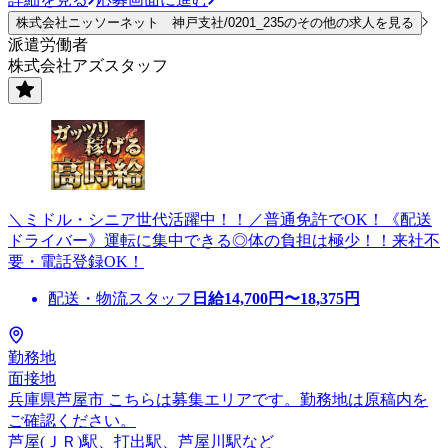
株式会社ニッソーネット 神戸支社/0201_235のその他の求人を見る
派遣労働者
株式会社アズスタッフ
＼ミドル・シニア世代活躍中！！／普通免許でOK！《配送
ドライバー》運転に集中できる◎体の負担は極少！！来社不
要・電話登録OK！
配送・物流スタッフ
日給
14,700
円〜
18,375
円
勤務地
面接地
兵庫県芦屋市 こちらは募集エリアです。勤務地は原稿内を
ご確認ください。
芦屋(ＪＲ)駅、打出駅、芦屋川駅など