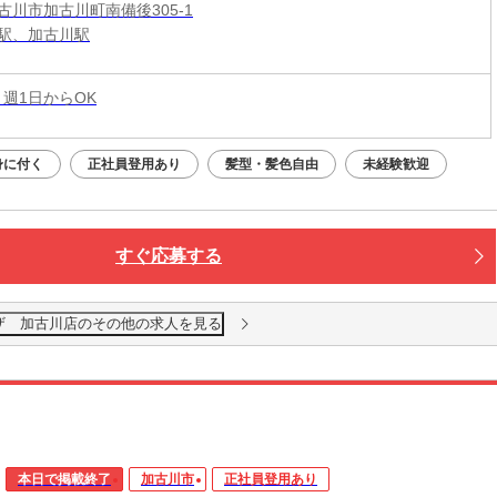
古川市加古川町南備後305-1
駅、加古川駅
 週1日からOK
身に付く
正社員登用あり
髪型・髪色自由
未経験歓迎
すぐ応募する
ザ 加古川店のその他の求人を見る
本日で掲載終了
加古川市
正社員登用あり