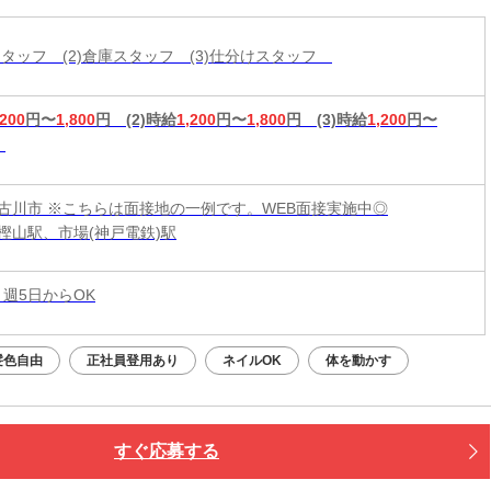
造スタッフ (2)倉庫スタッフ (3)仕分けスタッフ
,200
円〜
1,800
円
(2)時給
1,200
円〜
1,800
円
(3)時給
1,200
円〜
古川市 ※こちらは面接地の一例です。WEB面接実施中◎
樫山駅、市場(神戸電鉄)駅
 週5日からOK
髪色自由
正社員登用あり
ネイルOK
体を動かす
すぐ応募する