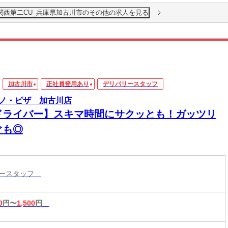
関西第二CU_兵庫県加古川市のその他の求人を見る
加古川市
正社員登用あり
デリバリースタッフ
ノ・ピザ 加古川店
ドライバー】スキマ時間にサクッとも！ガッツリ
ぐも◎
リースタッフ
0
円〜
1,500
円