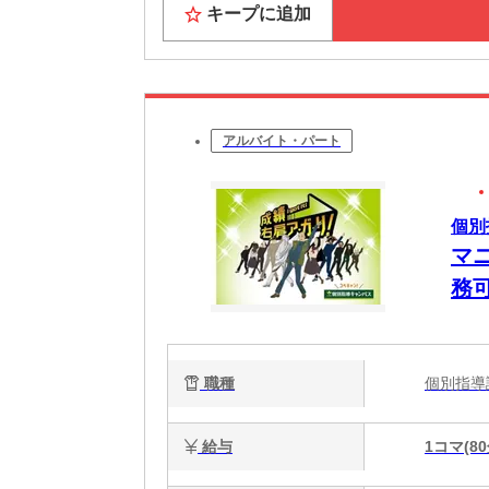
キープに追加
アルバイト・パート
個別
マ
務
職種
個別指
給与
1コマ(80