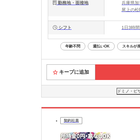
勤務地・面接地
兵庫県加
尾上の松
シフト
1日3時間
年齢不問
週払いOK
スキルが
キープに追加
ドミノ・ピ
契約社員