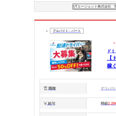
UTエージェント株式会社 
アルバイト・パート
ドミ
【
稼
職種
デリバ
給与
時給
1,20