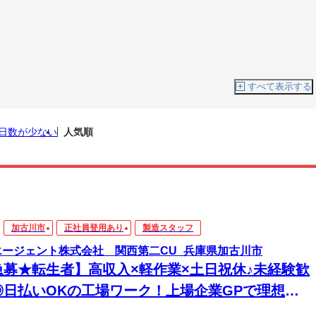
すべて表示する
日数が少ない
人気順
加古川市
正社員登用あり
製造スタッフ
エージェント株式会社 関西第二CU_兵庫県加古川市
急募★転生者】高収入×軽作業×土日祝休♪未経験歓
◎日払いOKの工場ワーク！上場企業GPで理想の
き方を☆