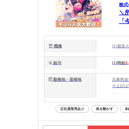
株式
＼
「
談
電
職種
(1)製
能
給与
(1)時給
2
勤務地・面接地
兵庫県加
※上記は
・電話応募
・WEB
正社員登用あり
体を動かす
未
面接はあ
Web面