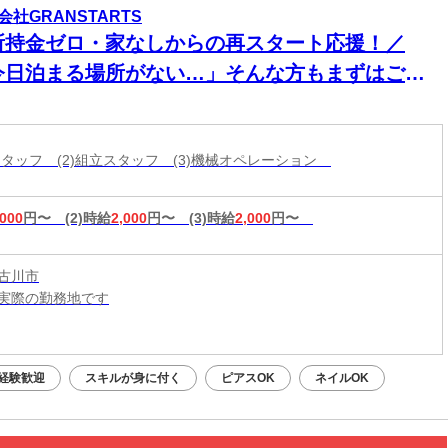
会社GRANSTARTS
所持金ゼロ・家なしからの再スタート応援！／
今日泊まる場所がない…」そんな方もまずはご相
ください！即入寮OK×食事サポートあり★家具家
付き個室寮でカバンひとつでも新生活スタート可
造スタッフ (2)組立スタッフ (3)機械オペレーション
◎働く場所も
,000
円〜
(2)時給
2,000
円〜
(3)時給
2,000
円〜
古川市
実際の勤務地です
：平日・土日祝OK（9:00～20:00）
応募：24時間いつでもOK
経験歓迎
スキルが身に付く
ピアスOK
ネイルOK
なたの予定に合わせて調整します！
接・電話面接・対面面接から、ご希望の方法を選べます◎