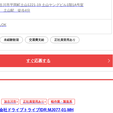
古川市平岡町土山1221-19 土山ヤングビル1階1A号室
線 土山駅 徒歩4分
らOK
未経験歓迎
交通費支給
正社員登用あり
すぐ応募する
加古川市
正社員登用あり
軽作業・製造系
会社ドライブトライブ/DR:MJ077-01-MH