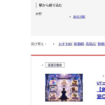
駅から絞り込む
か行
加古川駅
並び替え：
おすすめ
新着順
高収入
勤務
派遣労働者
UT
【
迎
働