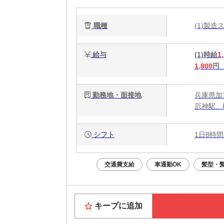
職種
(1)製
給与
(1)時給
1
1,800
円
勤務地・面接地
兵庫県加
厄神駅、
シフト
1日8時間
交通費支給
車通勤OK
髪型・
キープに追加