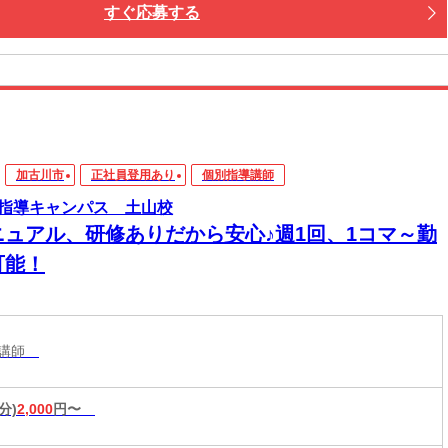
すぐ応募する
加古川市
正社員登用あり
個別指導講師
指導キャンパス 土山校
ニュアル、研修ありだから安心♪週1回、1コマ～勤
可能！
導講師
分)
2,000
円〜