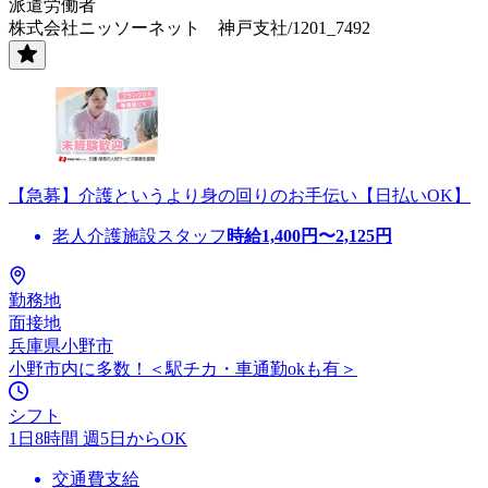
派遣労働者
株式会社ニッソーネット 神戸支社/1201_7492
【急募】介護というより身の回りのお手伝い【日払いOK】
老人介護施設スタッフ
時給
1,400
円〜
2,125
円
勤務地
面接地
兵庫県小野市
小野市内に多数！＜駅チカ・車通勤okも有＞
シフト
1日8時間 週5日からOK
交通費支給