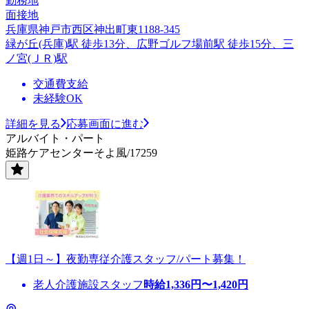
勤務地
面接地
兵庫県神戸市西区神出町東1188-345
緑が丘(兵庫)駅 徒歩13分、広野ゴルフ場前駅 徒歩15分、三
ノ宮(ＪＲ)駅
交通費支給
未経験OK
詳細を見る
応募画面に進む
アルバイト・パート
姫路ケアセンターそよ風/17259
【週1日～】夜勤専従介護スタッフ/パート募集！
老人介護施設スタッフ
時給
1,336
円〜
1,420
円