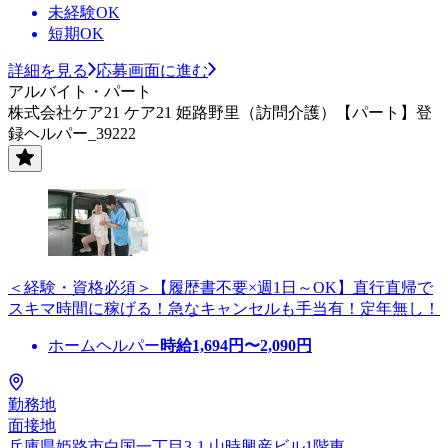
未経験OK
短期OK
詳細を見る
応募画面に進む
アルバイト・パート
株式会社ケア21 ケア21 姫路野里（訪問介護）【パート】登
録ヘルパー_39222
＜経験・資格必須＞【履歴書不要×週1日～OK】直行直帰で
スキマ時間に稼げる！急なキャンセルも手当有！定年無し！
ホームヘルパー
時給
1,694
円〜
2,090
円
勤務地
面接地
兵庫県姫路市白国一丁目3-1 山時興産ビル1階東