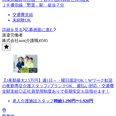
ＪＲ播但線「野里」駅 徒歩７分
交通費支給
未経験OK
詳細を見る
応募画面に進む
派遣労働者
株式会社aun(介護職)0585
【1夜勤最大2.5万円】週1日～・曜日固定OK！Wワーク歓迎
の夜勤専従介護スタッフ♪ブランクOK、週払い対応・交通費
全額支給◎正社員登用制度ありで長期安定も目指せます！
老人介護施設スタッフ
時給
1,290
円〜
1,920
円