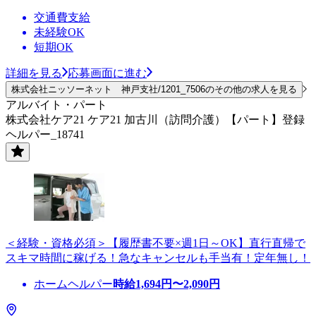
交通費支給
未経験OK
短期OK
詳細を見る
応募画面に進む
株式会社ニッソーネット 神戸支社/1201_7506のその他の求人を見る
アルバイト・パート
株式会社ケア21 ケア21 加古川（訪問介護）【パート】登録
ヘルパー_18741
＜経験・資格必須＞【履歴書不要×週1日～OK】直行直帰で
スキマ時間に稼げる！急なキャンセルも手当有！定年無し！
ホームヘルパー
時給
1,694
円〜
2,090
円