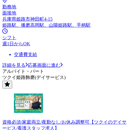
勤務地
面接地
兵庫県姫路市神田町4-15
姫路駅、播磨高岡駅、山陽姫路駅、手柄駅
シフト
週1日からOK
交通費支給
詳細を見る
応募画面に進む
アルバイト・パート
ツクイ姫路飾磨(デイサービス)
資格必須/家庭両立/夜勤なし/お休み調整可【ツクイのデイサ
ービス/看護スタッフ求人】