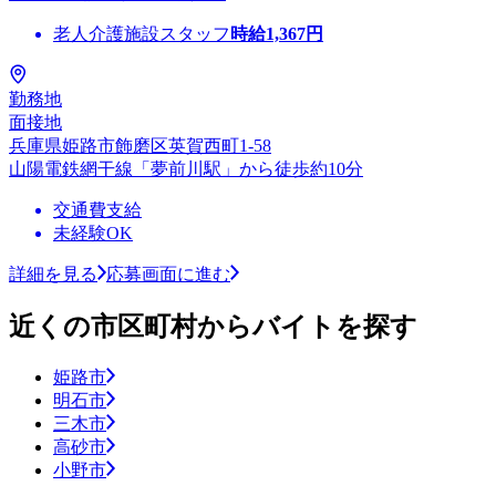
老人介護施設スタッフ
時給
1,367
円
勤務地
面接地
兵庫県姫路市飾磨区英賀西町1-58
山陽電鉄網干線「夢前川駅」から徒歩約10分
交通費支給
未経験OK
詳細を見る
応募画面に進む
近くの市区町村からバイトを探す
姫路市
明石市
三木市
高砂市
小野市