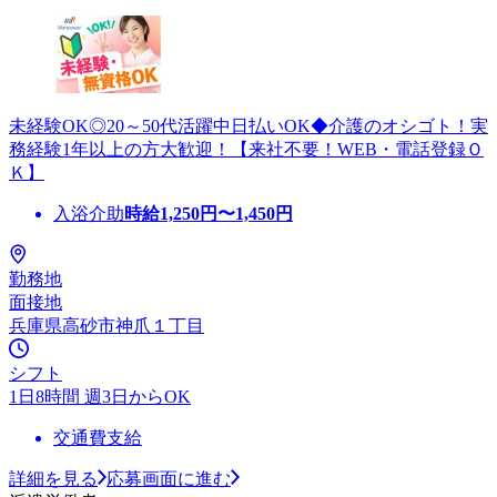
未経験OK◎20～50代活躍中日払いOK◆介護のオシゴト！実
務経験1年以上の方大歓迎！【来社不要！WEB・電話登録Ｏ
Ｋ】
入浴介助
時給
1,250
円〜
1,450
円
勤務地
面接地
兵庫県高砂市神爪１丁目
シフト
1日8時間 週3日からOK
交通費支給
詳細を見る
応募画面に進む