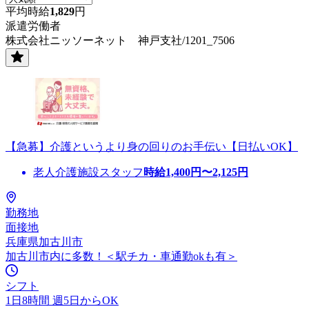
平均時給
1,829
円
派遣労働者
株式会社ニッソーネット 神戸支社/1201_7506
【急募】介護というより身の回りのお手伝い【日払いOK】
老人介護施設スタッフ
時給
1,400
円〜
2,125
円
勤務地
面接地
兵庫県加古川市
加古川市内に多数！＜駅チカ・車通勤okも有＞
シフト
1日8時間 週5日からOK