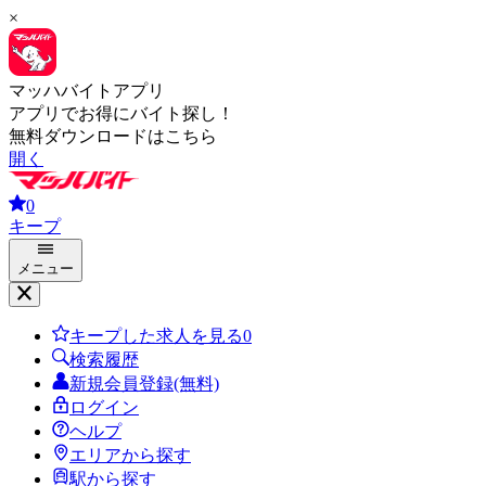
×
マッハバイトアプリ
アプリでお得にバイト探し！
無料ダウンロードはこちら
開く
0
キープ
メニュー
キープした求人を見る
0
検索履歴
新規会員登録(無料)
ログイン
ヘルプ
エリアから探す
駅から探す