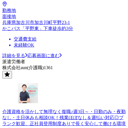
勤務地
面接地
兵庫県加古川市加古川町平野23-1
かこバス「平野東」下車徒歩約3分
交通費支給
未経験OK
詳細を見る
応募画面に進む
派遣労働者
株式会社aun(介護職)1361
介護資格を活かして無理なく復職♪週3日～・日勤のみ・夜勤
なし・土日休みも相談OK！残業ほぼなし＆週払い対応◎ブ
ランク歓迎、正社員登用制度ありで長く安心して働ける環境