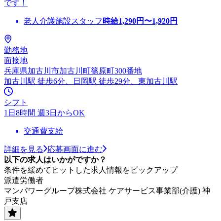
です！
老人介護施設スタッフ
時給
1,290
円〜
1,920
円
勤務地
面接地
兵庫県加古川市加古川町篠原町300番地
加古川駅 徒歩6分、日岡駅 徒歩29分、東加古川駅
シフト
1日8時間 週3日からOK
交通費支給
詳細を見る
応募画面に進む
以下の求人はいかがですか？
条件を緩めてヒットした求人情報をピックアップ
派遣労働者
マンパワーグループ株式会社 ケアサービス事業部(介護) 神
戸支店