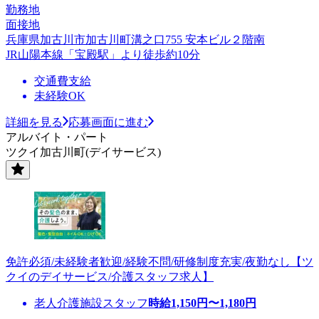
勤務地
面接地
兵庫県加古川市加古川町溝之口755 安本ビル２階南
JR山陽本線「宝殿駅」より徒歩約10分
交通費支給
未経験OK
詳細を見る
応募画面に進む
アルバイト・パート
ツクイ加古川町(デイサービス)
免許必須/未経験者歓迎/経験不問/研修制度充実/夜勤なし【ツ
クイのデイサービス/介護スタッフ求人】
老人介護施設スタッフ
時給
1,150
円〜
1,180
円