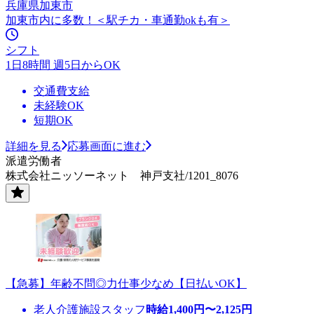
兵庫県加東市
加東市内に多数！＜駅チカ・車通勤okも有＞
シフト
1日8時間 週5日からOK
交通費支給
未経験OK
短期OK
詳細を見る
応募画面に進む
派遣労働者
株式会社ニッソーネット 神戸支社/1201_8076
【急募】年齢不問◎力仕事少なめ【日払いOK】
老人介護施設スタッフ
時給
1,400
円〜
2,125
円