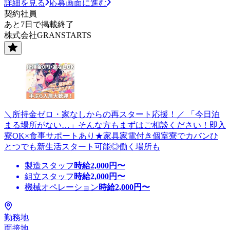
詳細を見る
応募画面に進む
契約社員
あと7日で掲載終了
株式会社GRANSTARTS
＼所持金ゼロ・家なしからの再スタート応援！／ 「今日泊
まる場所がない…」そんな方もまずはご相談ください！即入
寮OK×食事サポートあり★家具家電付き個室寮でカバンひ
とつでも新生活スタート可能◎働く場所も
製造スタッフ
時給
2,000
円〜
組立スタッフ
時給
2,000
円〜
機械オペレーション
時給
2,000
円〜
勤務地
面接地