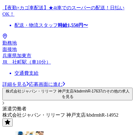
【夜勤×カゴ車配送】★4t車でのスーパーの配送！日払い
OK！
配送・物流スタッフ
時給
1,550
円〜
勤務地
面接地
兵庫県加東市
JR 社町駅（車10分）
交通費支給
詳細を見る
応募画面に進む
株式会社ジャパン・リリーフ 神戸支店/kbdrmhR-17637のその他の求人
を見る
派遣労働者
株式会社ジャパン・リリーフ 神戸支店/kbdrmhR-14952