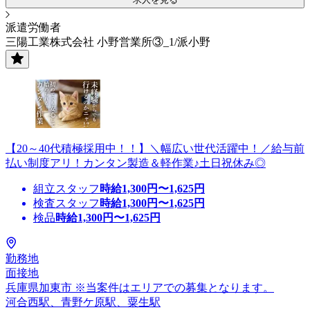
派遣労働者
三陽工業株式会社 小野営業所③_1/派小野
【20～40代積極採用中！！】＼幅広い世代活躍中！／給与前
払い制度アリ！カンタン製造＆軽作業♪土日祝休み◎
組立スタッフ
時給
1,300
円〜
1,625
円
検査スタッフ
時給
1,300
円〜
1,625
円
検品
時給
1,300
円〜
1,625
円
勤務地
面接地
兵庫県加東市 ※当案件はエリアでの募集となります。
河合西駅、青野ケ原駅、粟生駅