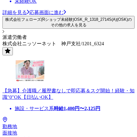
未経験OK
詳細を見る
応募画面に進む
株式会社フェローズ(Rショップ未経験)OSK_R_1318_2714S(A)(OSK)の
その他の求人を見る
派遣労働者
株式会社ニッソーネット 神戸支社/1201_6324
【急募】介護職／履歴書なしで即応募＆スグ開始！経験・知
識"0"OK【日払いOK】
施設・サービス系
時給
1,400
円〜
2,125
円
勤務地
面接地