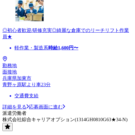
◎初心者歓迎/研修充実◎綺麗な倉庫でのリーチリフト作業
員★
軽作業・製造系
時給
1,600
円〜
勤務地
面接地
兵庫県加東市
青野ヶ原駅より車23分
交通費支給
詳細を見る
応募画面に進む
派遣労働者
株式会社綜合キャリアオプション(1314GH0810G63★34-N)