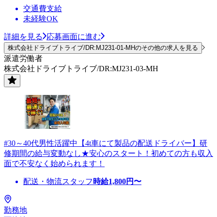
交通費支給
未経験OK
詳細を見る
応募画面に進む
株式会社ドライブトライブ/DR:MJ231-01-MHのその他の求人を見る
派遣労働者
株式会社ドライブトライブ/DR:MJ231-03-MH
#30～40代男性活躍中【4t車にて製品の配送ドライバー】研
修期間の給与変動なし★安心のスタート！初めての方も収入
面で不安なく始められます！
配送・物流スタッフ
時給
1,800
円〜
勤務地