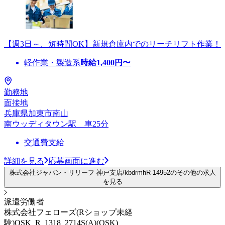
【週3日～、短時間OK】新規倉庫内でのリーチリフト作業！
軽作業・製造系
時給
1,400
円〜
勤務地
面接地
兵庫県加東市南山
南ウッディタウン駅 車25分
交通費支給
詳細を見る
応募画面に進む
株式会社ジャパン・リリーフ 神戸支店/kbdrmhR-14952のその他の求人
を見る
派遣労働者
株式会社フェローズ(Rショップ未経
験)OSK_R_1318_2714S(A)(OSK)