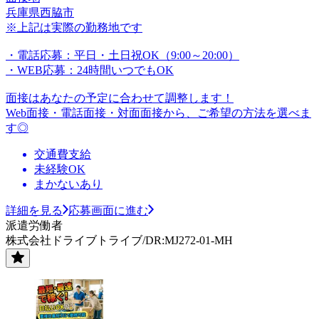
兵庫県西脇市
※上記は実際の勤務地です
・電話応募：平日・土日祝OK（9:00～20:00）
・WEB応募：24時間いつでもOK
面接はあなたの予定に合わせて調整します！
Web面接・電話面接・対面面接から、ご希望の方法を選べま
す◎
交通費支給
未経験OK
まかないあり
詳細を見る
応募画面に進む
派遣労働者
株式会社ドライブトライブ/DR:MJ272-01-MH