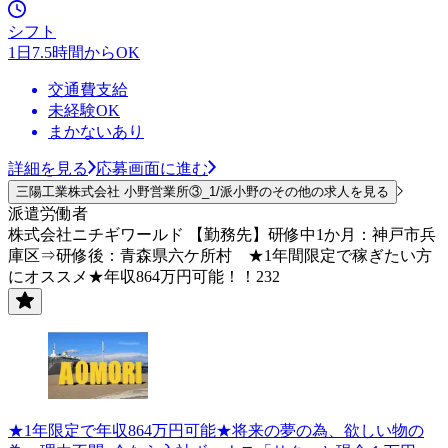
シフト
1日7.5時間からOK
交通費支給
未経験OK
まかないあり
詳細を見る
応募画面に進む
三陽工業株式会社 小野営業所③_1/派小野のその他の求人を見る
派遣労働者
株式会社ニチギワールド 【勤務先】研修中1か月：神戸市兵
庫区⇒研修後：青森県六ケ所村 ★1年間限定で稼ぎたい方
にオススメ★年収864万円可能！！232
★1年限定で年収864万円可能★将来の夢の為、欲しい物の