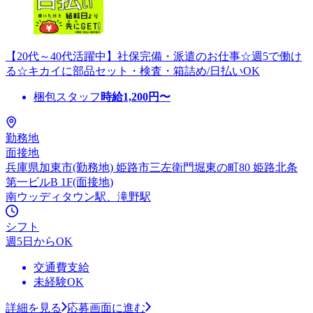
【20代～40代活躍中】社保完備・派遣のお仕事☆週5で働け
る☆キカイに部品セット・検査・箱詰め/日払いOK
梱包スタッフ
時給
1,200
円〜
勤務地
面接地
兵庫県加東市(勤務地) 姫路市三左衛門堀東の町80 姫路北条
第一ビルB 1F(面接地)
南ウッディタウン駅、滝野駅
シフト
週5日からOK
交通費支給
未経験OK
詳細を見る
応募画面に進む