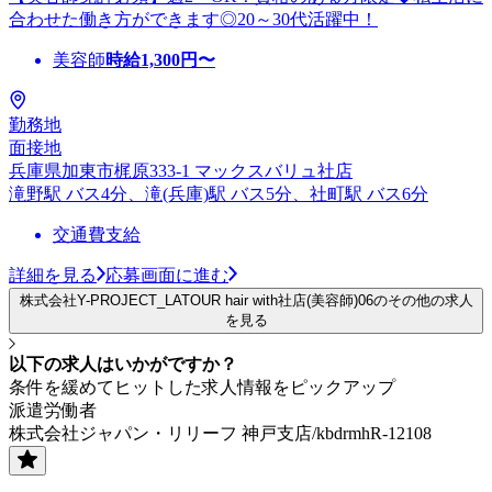
合わせた働き方ができます◎20～30代活躍中！
美容師
時給
1,300
円〜
勤務地
面接地
兵庫県加東市梶原333-1 マックスバリュ社店
滝野駅 バス4分、滝(兵庫)駅 バス5分、社町駅 バス6分
交通費支給
詳細を見る
応募画面に進む
株式会社Y-PROJECT_LATOUR hair with社店(美容師)06のその他の求人
を見る
以下の求人はいかがですか？
条件を緩めてヒットした求人情報をピックアップ
派遣労働者
株式会社ジャパン・リリーフ 神戸支店/kbdrmhR-12108