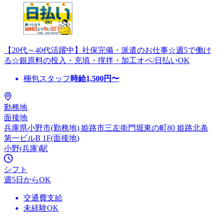
【20代～40代活躍中】社保完備・派遣のお仕事☆週5で働け
る☆銀原料の投入・充填・撹拌・加工オペ/日払いOK
梱包スタッフ
時給
1,500
円〜
勤務地
面接地
兵庫県小野市(勤務地) 姫路市三左衛門堀東の町80 姫路北条
第一ビルB 1F(面接地)
小野(兵庫)駅
シフト
週5日からOK
交通費支給
未経験OK