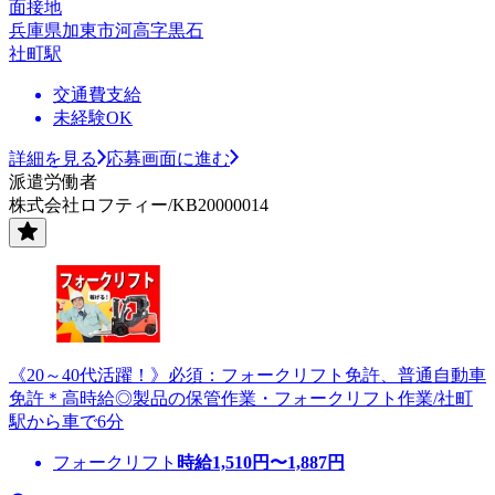
面接地
兵庫県加東市河高字黒石
社町駅
交通費支給
未経験OK
詳細を見る
応募画面に進む
派遣労働者
株式会社ロフティー/KB20000014
《20～40代活躍！》必須：フォークリフト免許、普通自動車
免許＊高時給◎製品の保管作業・フォークリフト作業/社町
駅から車で6分
フォークリフト
時給
1,510
円〜
1,887
円