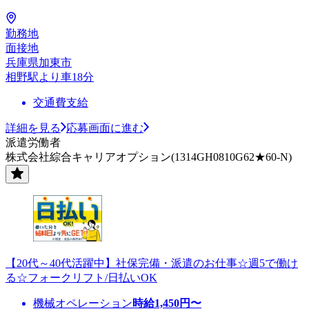
勤務地
面接地
兵庫県加東市
相野駅より車18分
交通費支給
詳細を見る
応募画面に進む
派遣労働者
株式会社綜合キャリアオプション(1314GH0810G62★60-N)
【20代～40代活躍中】社保完備・派遣のお仕事☆週5で働け
る☆フォークリフト/日払いOK
機械オペレーション
時給
1,450
円〜