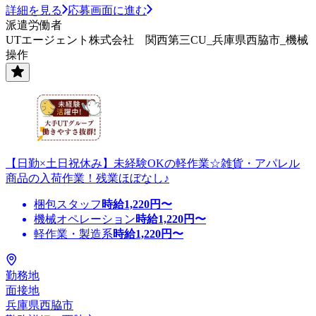
詳細を見る
応募画面に進む
派遣労働者
UTエージェント株式会社 関西第三CU_兵庫県西脇市_機械
操作
【日勤×土日祝休み】未経験OKの軽作業☆雑貨・アパレル
商品の入荷作業！残業ほぼなし♪
梱包スタッフ
時給
1,220
円〜
機械オペレーション
時給
1,220
円〜
軽作業・製造系
時給
1,220
円〜
勤務地
面接地
兵庫県西脇市