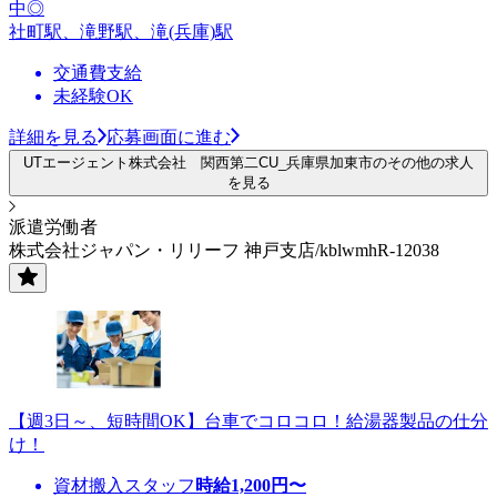
中◎
社町駅、滝野駅、滝(兵庫)駅
交通費支給
未経験OK
詳細を見る
応募画面に進む
UTエージェント株式会社 関西第二CU_兵庫県加東市のその他の求人
を見る
派遣労働者
株式会社ジャパン・リリーフ 神戸支店/kblwmhR-12038
【週3日～、短時間OK】台車でコロコロ！給湯器製品の仕分
け！
資材搬入スタッフ
時給
1,200
円〜