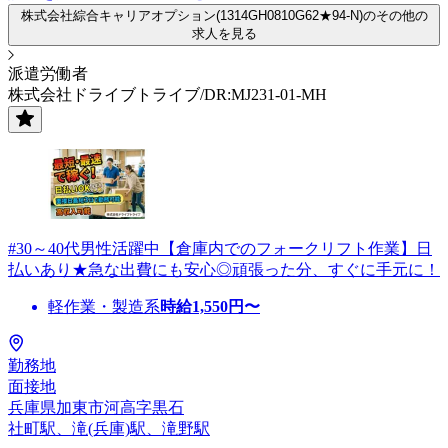
株式会社綜合キャリアオプション(1314GH0810G62★94-N)のその他の
求人を見る
派遣労働者
株式会社ドライブトライブ/DR:MJ231-01-MH
#30～40代男性活躍中【倉庫内でのフォークリフト作業】日
払いあり★急な出費にも安心◎頑張った分、すぐに手元に！
軽作業・製造系
時給
1,550
円〜
勤務地
面接地
兵庫県加東市河高字黒石
社町駅、滝(兵庫)駅、滝野駅