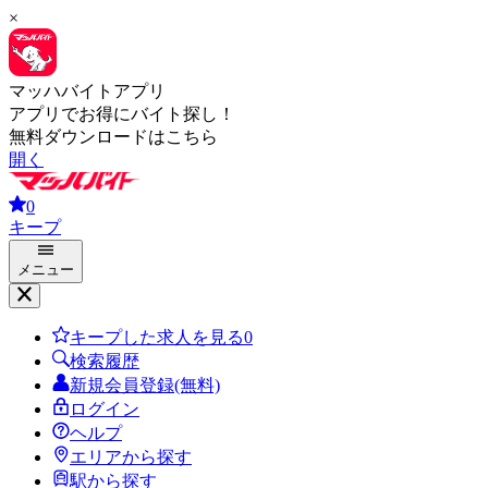
×
マッハバイトアプリ
アプリでお得にバイト探し！
無料ダウンロードはこちら
開く
0
キープ
メニュー
キープした求人を見る
0
検索履歴
新規会員登録(無料)
ログイン
ヘルプ
エリアから探す
駅から探す