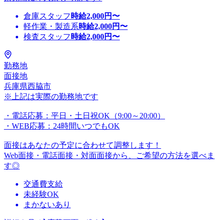
倉庫スタッフ
時給
2,000
円〜
軽作業・製造系
時給
2,000
円〜
検査スタッフ
時給
2,000
円〜
勤務地
面接地
兵庫県西脇市
※上記は実際の勤務地です
・電話応募：平日・土日祝OK（9:00～20:00）
・WEB応募：24時間いつでもOK
面接はあなたの予定に合わせて調整します！
Web面接・電話面接・対面面接から、ご希望の方法を選べま
す◎
交通費支給
未経験OK
まかないあり