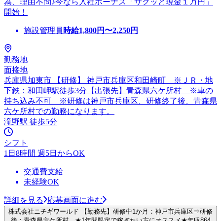
為、理由不問♪今なら入社ボーナス「サクッと現金１万円」
開始！
施設管理員
時給
1,800
円〜
2,250
円
勤務地
面接地
兵庫県加東市 【研修】 神戸市兵庫区和田崎町 ※ＪＲ・地
下鉄：和田岬駅徒歩3分【出張先】青森県六ケ所村 ※車の
持ち込み不可 ※研修は神戸市兵庫区、研修終了後、青森県
六ケ所村での勤務になります。
滝野駅 徒歩5分
シフト
1日8時間 週5日からOK
交通費支給
未経験OK
詳細を見る
応募画面に進む
株式会社ニチギワールド 【勤務先】研修中1か月：神戸市兵庫区⇒研修
後：青森県六ケ所村 ★1年間限定で稼ぎたい方にオススメ★年収864