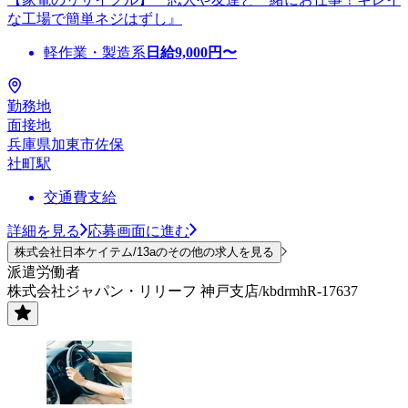
な工場で簡単ネジはずし』
軽作業・製造系
日給
9,000
円〜
勤務地
面接地
兵庫県加東市佐保
社町駅
交通費支給
詳細を見る
応募画面に進む
株式会社日本ケイテム/13aのその他の求人を見る
派遣労働者
株式会社ジャパン・リリーフ 神戸支店/kbdrmhR-17637