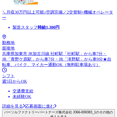
＼月収30万円以上可能♪空調完備／2交替制×機械オペレータ
ー
製造スタッフ
時給
1,300
円
勤務地
面接地
兵庫県加東市 JR加古川線 社町駅「社町駅」から車7分・
JR「青野ケ原駅」から車7分・JR「滝野駅」から車9分★自
転車、バイク、マイカー通勤OK（無料駐車場あり）
シフト
週5日からOK
交通費支給
未経験OK
詳細を見る
応募画面に進む
パーソルファクトリーパートナーズ株式会社 /D66-009383_1のその他の
求人を見る