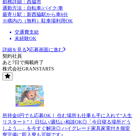
勤務詳細：西脇市
通勤方法：自転車/バイク/車
最寄り駅：新西脇駅から車6分
※構内の（無料）駐車場利用OK
交通費支給
未経験OK
詳細を見る
応募画面に進む
契約社員
あと7日で掲載終了
株式会社GRANSTARTS
所持金0円でも応募OK！ 住む場所も仕事も手に入れて“人生
リスタート”！ 日払い/週払い相談OK◎「今日寝る場所どう
しよう…」を今すぐ解決◎ ハイグレード家具家電付き個室
寮完備に即入寮も可能です♪