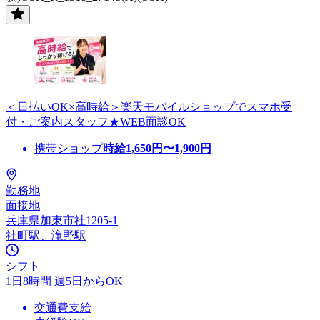
＜日払いOK×高時給＞楽天モバイルショップでスマホ受
付・ご案内スタッフ★WEB面談OK
携帯ショップ
時給
1,650
円〜
1,900
円
勤務地
面接地
兵庫県加東市社1205-1
社町駅、滝野駅
シフト
1日8時間 週5日からOK
交通費支給