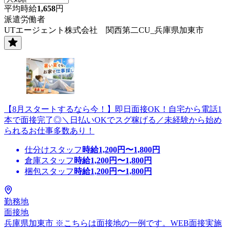
平均時給
1,658
円
派遣労働者
UTエージェント株式会社 関西第二CU_兵庫県加東市
【8月スタートするなら今！】即日面接OK！自宅から電話1
本で面接完了◎＼日払いOKでスグ稼げる／未経験から始め
られるお仕事多数あり！
仕分けスタッフ
時給
1,200
円〜
1,800
円
倉庫スタッフ
時給
1,200
円〜
1,800
円
梱包スタッフ
時給
1,200
円〜
1,800
円
勤務地
面接地
兵庫県加東市 ※こちらは面接地の一例です。WEB面接実施