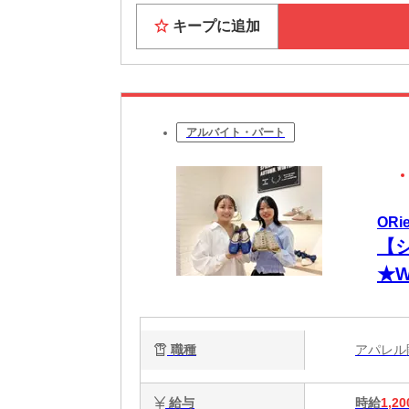
キープに追加
アルバイト・パート
ORi
【
★W
職種
アパレ
給与
時給
1,20