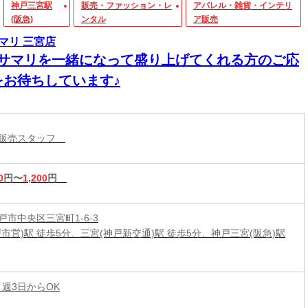
神戸三宮駅
販売・ファッション・レ
アパレル・雑貨・インテリ
(阪急)
ンタル
ア販売
マリ 三宮店
リサマリを一緒になって盛り上げてくれる方のご応
をお待ちしています♪
ル販売スタッフ
0
円〜
1,200
円
戸市中央区三宮町1-6-3
戸市営)駅 徒歩5分、三宮(神戸新交通)駅 徒歩5分、神戸三宮(阪急)駅
 週3日からOK