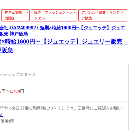
神戸三宮駅
販売・ファッション・レ
アパレル・雑貨・インテリ
(阪急)
ンタル
ア販売
会社iDA/24099927 短期×時給1600円~【ジュエッテ】ジュエ
販売 神戸阪急
期×時給1600円～【ジュエッテ】ジュエリー販売
戸阪急
リーショップスタッフ
0
円〜
1,700
円
戸市中央区 詳細な勤務地につきましては、面接時にご確認をお願い
す
(阪神)駅