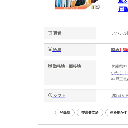
週
戸
職種
アパレ
給与
時給
1,50
勤務地・面接地
兵庫県神
いたしま
神戸三宮
シフト
週3日か
登録制
交通費支給
体を動かす