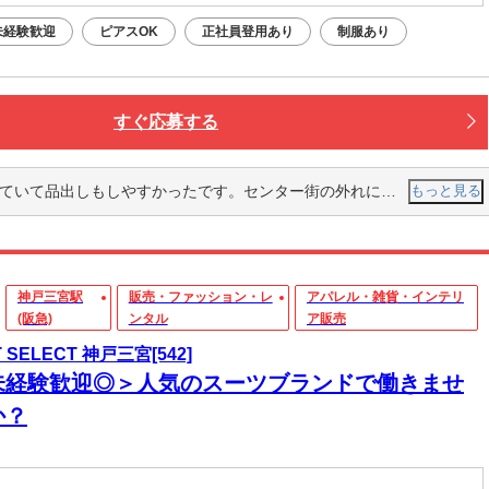
未経験歓迎
ピアスOK
正社員登用あり
制服あり
すぐ応募する
。センター街の外れにあるにも関わらず、たくさんの人が来て愛されているブランドなんだなと再確認できました。
もっと見る
神戸三宮駅
販売・ファッション・レ
アパレル・雑貨・インテリ
(阪急)
ンタル
ア販売
T SELECT 神戸三宮[542]
未経験歓迎◎＞人気のスーツブランドで働きませ
か？