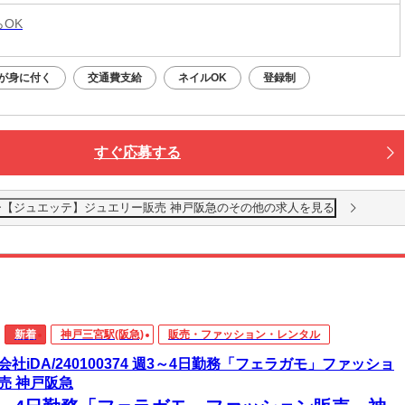
らOK
が身に付く
交通費支給
ネイルOK
登録制
すぐ応募する
1600円~【ジュエッテ】ジュエリー販売 神戸阪急のその他の求人を見る
新着
神戸三宮駅(阪急)
販売・ファッション・レンタル
会社iDA/240100374 週3～4日勤務「フェラガモ」ファッショ
売 神戸阪急