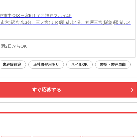
市中央区三宮町1-7-2 神戸マルイ4F
市営)駅 徒歩3分、三ノ宮(ＪＲ)駅 徒歩4分、神戸三宮(阪急)駅 徒歩4
 週2日からOK
未経験歓迎
正社員登用あり
ネイルOK
髪型・髪色自由
すぐ応募する