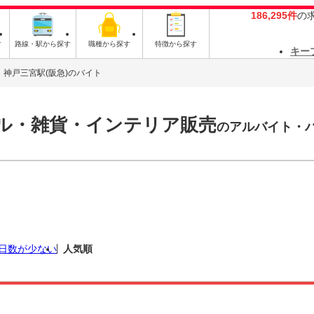
186,295件
の
す
路線・駅から探す
職種から探す
特徴から探す
キー
神戸三宮駅(阪急)のバイト
レル・雑貨・インテリア販売
のアルバイト・
日数が少ない
人気順