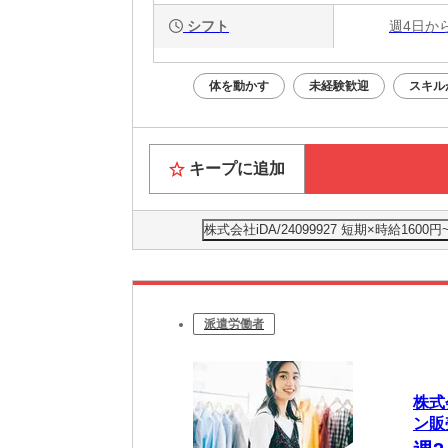
シフト
週4日か
体を動かす
未経験歓迎
スキル
キープに追加
株式会社iDA/24099927 短期×時給
派遣労働者
株式
ン販