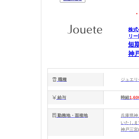
株式
リー
短
神
職種
ジュエ
給与
時給
1,60
勤務地・面接地
兵庫県神
いたしま
神戸三宮