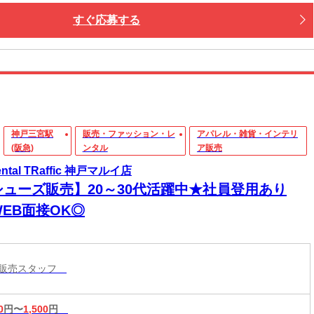
すぐ応募する
神戸三宮駅
販売・ファッション・レ
アパレル・雑貨・インテリ
(阪急)
ンタル
ア販売
ental TRaffic 神戸マルイ店
シューズ販売】20～30代活躍中★社員登用あり
EB面接OK◎
ル販売スタッフ
0
円〜
1,500
円