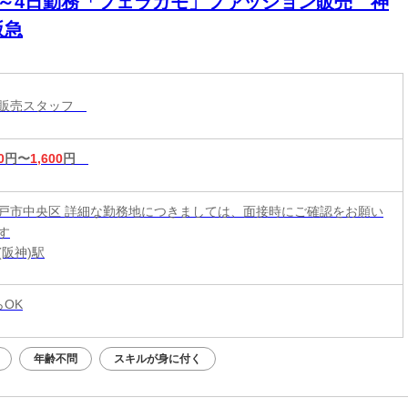
3～4日勤務「フェラガモ」ファッション販売 神
阪急
ル販売スタッフ
0
円〜
1,600
円
戸市中央区 詳細な勤務地につきましては、面接時にご確認をお願い
す
(阪神)駅
らOK
年齢不問
スキルが身に付く