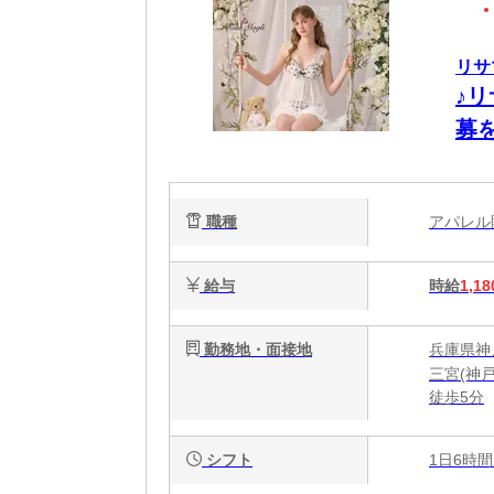
リサ
♪
募
職種
アパレ
給与
時給
1,18
勤務地・面接地
兵庫県神
三宮(神
徒歩5分
シフト
1日6時間