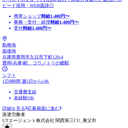
ピード採用・WEB面談◎
携帯ショップ
時給
1,400
円〜
事務・受付・経理
時給
1,400
円〜
受付
時給
1,400
円〜
勤務地
面接地
兵庫県豊岡市九日市下町120-4
豊岡(兵庫)駅、コウノトリの郷駅
シフト
1日8時間 週5日からOK
交通費支給
未経験OK
詳細を見る
応募画面に進む
派遣労働者
UTエージェント株式会社 関西第三CU_養父市