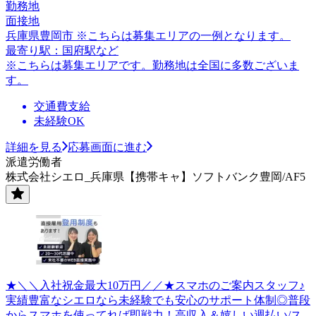
勤務地
面接地
兵庫県豊岡市 ※こちらは募集エリアの一例となります。
最寄り駅：国府駅など
※こちらは募集エリアです。勤務地は全国に多数ございま
す。
交通費支給
未経験OK
詳細を見る
応募画面に進む
派遣労働者
株式会社シエロ_兵庫県【携帯キャ】ソフトバンク豊岡/AF5
★＼＼入社祝金最大10万円／／★スマホのご案内スタッフ♪
実績豊富なシエロなら未経験でも安心のサポート体制◎普段
からスマホを使ってれば即戦力！高収入＆嬉しい週払い/ス