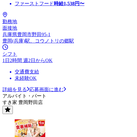
ファーストフード
時給
1,538
円〜
勤務地
面接地
兵庫県豊岡市野田95-1
豊岡(兵庫)駅、コウノトリの郷駅
シフト
1日2時間 週2日からOK
交通費支給
未経験OK
詳細を見る
応募画面に進む
アルバイト・パート
すき家 豊岡野田店