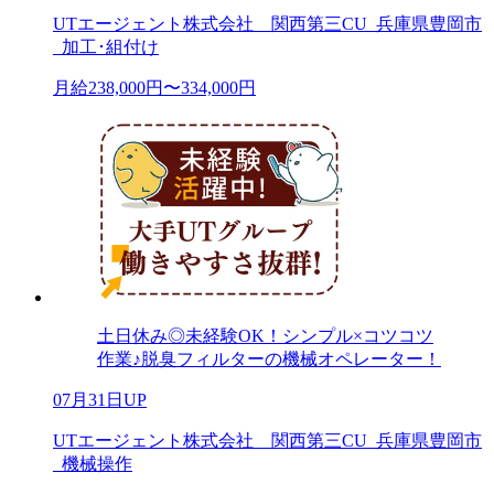
UTエージェント株式会社 関西第三CU_兵庫県豊岡市
_加工･組付け
月給238,000円〜334,000円
土日休み◎未経験OK！シンプル×コツコツ
作業♪脱臭フィルターの機械オペレーター！
07月31日UP
UTエージェント株式会社 関西第三CU_兵庫県豊岡市
_機械操作