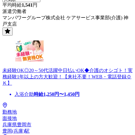
平均時給
1,541
円
派遣労働者
マンパワーグループ株式会社 ケアサービス事業部(介護) 神
戸支店
未経験OK◎20～50代活躍中日払いOK◆介護のオシゴト！実
務経験1年以上の方大歓迎！【来社不要！WEB・電話登録Ｏ
Ｋ】
入浴介助
時給
1,250
円〜
1,450
円
勤務地
面接地
兵庫県豊岡市
豊岡(兵庫)駅