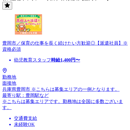
豊岡市／保育の仕事を長く続けたい方歓迎◎【派遣社員】※
資格必須
幼児教育スタッフ
時給
1,400
円〜
勤務地
面接地
兵庫県豊岡市 ※こちらは募集エリアの一例となります。
最寄り駅：豊岡駅など
※こちらは募集エリアです。勤務地は全国に多数ございま
す。
交通費支給
未経験OK