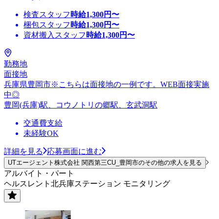
検査スタッフ
時給
1,300
円〜
梱包スタッフ
時給
1,300
円〜
資材搬入スタッフ
時給
1,300
円〜
勤務地
面接地
兵庫県豊岡市※こちらは面接地の一例です。WEB面接実施
中◎
豊岡(兵庫)駅、コウノトリの郷駅、玄武洞駅
交通費支給
未経験OK
詳細を見る
応募画面に進む
UTエージェント株式会社 関西第三CU_豊岡市のその他の求人を見る
アルバイト・パート
ヘルスレント北兵庫ステーション モニタリング