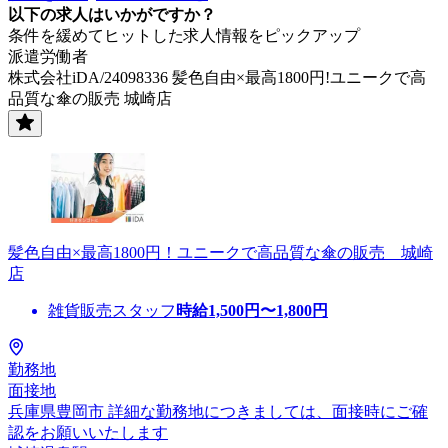
以下の求人はいかがですか？
条件を緩めてヒットした求人情報をピックアップ
派遣労働者
株式会社iDA/24098336 髪色自由×最高1800円!ユニークで高
品質な傘の販売 城崎店
髪色自由×最高1800円！ユニークで高品質な傘の販売 城崎
店
雑貨販売スタッフ
時給
1,500
円〜
1,800
円
勤務地
面接地
兵庫県豊岡市 詳細な勤務地につきましては、面接時にご確
認をお願いいたします