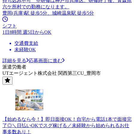
持ち込み不可 ※研修は神戸市兵庫区、研修終了後、青森県
六ケ所村での勤務になります。
豊岡(兵庫)駅 徒歩5分、城崎温泉駅 徒歩5分
シフト
1日8時間 週5日からOK
交通費支給
未経験OK
詳細を見る
応募画面に進む
派遣労働者
UTエージェント株式会社 関西第三CU_豊岡市
【始めるなら今！】即日面接OK！自宅から電話1本で面接完
了◎＼日払いOKでスグ稼げる／未経験から始められるお仕
事多数あり！