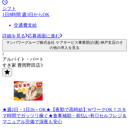
シフト
1日8時間 週3日からOK
交通費支給
詳細を見る
応募画面に進む
マンパワーグループ株式会社 ケアサービス事業部(介護) 神戸支店のそ
の他の求人を見る
アルバイト・パート
すき家 豊岡野田店3
★週2日・1日2h～OK★【夜勤で高時給】WワークOK！スキ
マ時間でガッツリ稼ぐ★食事補助・前払い有◎セルフレジ＆
マニュアル完備で深夜も安心