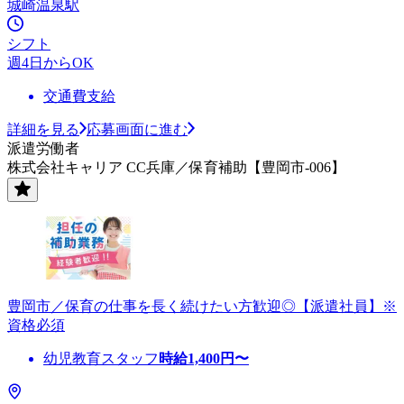
城崎温泉駅
シフト
週4日からOK
交通費支給
詳細を見る
応募画面に進む
派遣労働者
株式会社キャリア CC兵庫／保育補助【豊岡市-006】
豊岡市／保育の仕事を長く続けたい方歓迎◎【派遣社員】※
資格必須
幼児教育スタッフ
時給
1,400
円〜