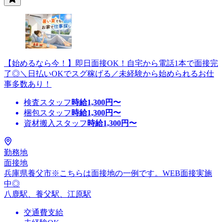
【始めるなら今！】即日面接OK！自宅から電話1本で面接完
了◎＼日払いOKでスグ稼げる／未経験から始められるお仕
事多数あり！
検査スタッフ
時給
1,300
円〜
梱包スタッフ
時給
1,300
円〜
資材搬入スタッフ
時給
1,300
円〜
勤務地
面接地
兵庫県養父市※こちらは面接地の一例です。WEB面接実施
中◎
八鹿駅、養父駅、江原駅
交通費支給