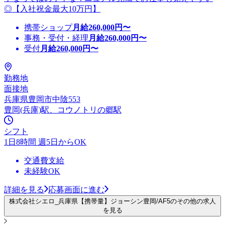
◎【入社祝金最大10万円】
携帯ショップ
月給
260,000
円〜
事務・受付・経理
月給
260,000
円〜
受付
月給
260,000
円〜
勤務地
面接地
兵庫県豊岡市中陰553
豊岡(兵庫)駅、コウノトリの郷駅
シフト
1日8時間 週5日からOK
交通費支給
未経験OK
詳細を見る
応募画面に進む
株式会社シエロ_兵庫県【携帯量】ジョーシン豊岡/AF5のその他の求人
を見る