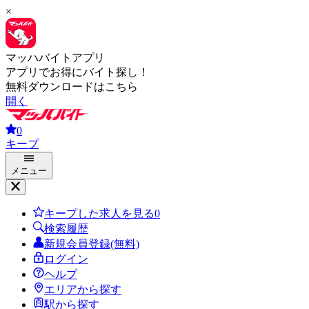
×
マッハバイトアプリ
アプリでお得にバイト探し！
無料ダウンロードはこちら
開く
0
キープ
メニュー
キープした求人を見る
0
検索履歴
新規会員登録(無料)
ログイン
ヘルプ
エリアから探す
駅から探す