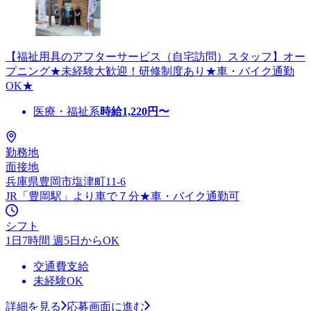
【福祉用具のアフターサービス（自宅訪問）スタッフ】オー
プニング★未経験大歓迎！研修制度あり★車・バイク通勤
OK★
医療・福祉系
時給
1,220
円〜
勤務地
面接地
兵庫県豊岡市塩津町11-6
JR「豊岡駅」より車で７分★車・バイク通勤可
シフト
1日7時間 週5日からOK
交通費支給
未経験OK
詳細を見る
応募画面に進む