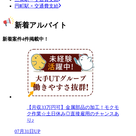
円町駅 × 交通費支給
新着アルバイト
新着案件4件掲載中！
【月収33万円可】金属部品の加工！モクモ
ク作業☆土日休み◎直接雇用のチャンスあ
り♪
07月31日UP