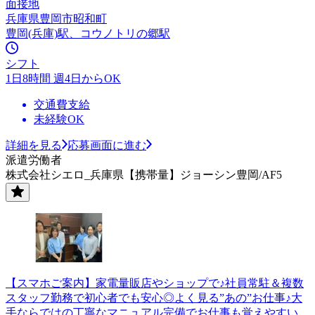
面接地
兵庫県豊岡市昭和町
豊岡(兵庫)駅、コウノトリの郷駅
シフト
1日8時間 週4日からOK
交通費支給
未経験OK
詳細を見る
応募画面に進む
派遣労働者
株式会社シエロ_兵庫県【携帯量】ジョーシン豊岡/AF5
【スマホご案内】家電量販店やショップで♪社員常駐＆複数
スタッフ勤務で初心者でも安心◎よく見る”あの”お仕事♪大
手ならではの丁寧なマニュアル完備でお仕事も覚えやすい