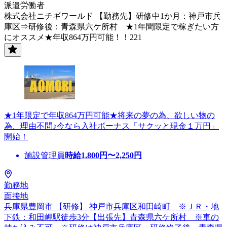
派遣労働者
株式会社ニチギワールド 【勤務先】研修中1か月：神戸市兵
庫区⇒研修後：青森県六ケ所村 ★1年間限定で稼ぎたい方
にオススメ★年収864万円可能！！221
★1年限定で年収864万円可能★将来の夢の為、欲しい物の
為、理由不問♪今なら入社ボーナス「サクッと現金１万円」
開始！
施設管理員
時給
1,800
円〜
2,250
円
勤務地
面接地
兵庫県豊岡市 【研修】 神戸市兵庫区和田崎町 ※ＪＲ・地
下鉄：和田岬駅徒歩3分【出張先】青森県六ケ所村 ※車の