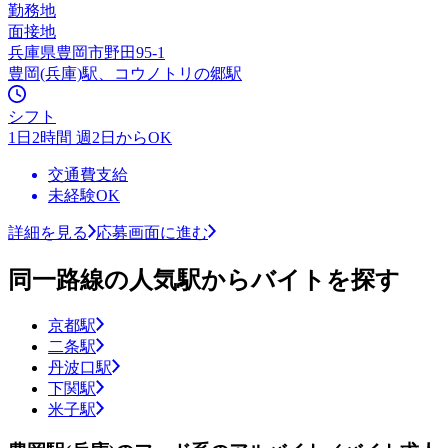
勤務地
面接地
兵庫県豊岡市野田95-1
豊岡(兵庫)駅、コウノトリの郷駅
シフト
1日2時間 週2日からOK
交通費支給
未経験OK
詳細を見る
応募画面に進む
同一路線の人気駅からバイトを探す
京都駅
二条駅
丹波口駅
下関駅
米子駅