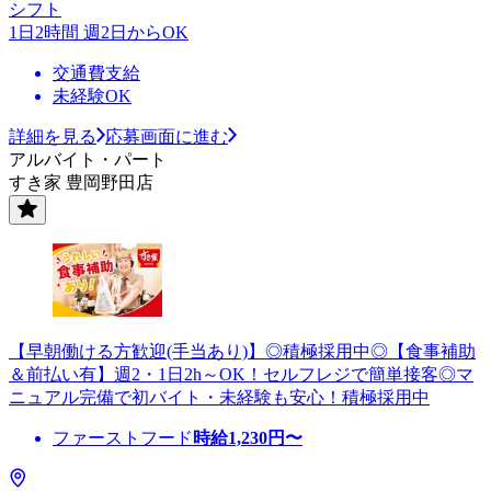
シフト
1日2時間 週2日からOK
交通費支給
未経験OK
詳細を見る
応募画面に進む
アルバイト・パート
すき家 豊岡野田店
【早朝働ける方歓迎(手当あり)】◎積極採用中◎【食事補助
＆前払い有】週2・1日2h～OK！セルフレジで簡単接客◎マ
ニュアル完備で初バイト・未経験も安心！積極採用中
ファーストフード
時給
1,230
円〜