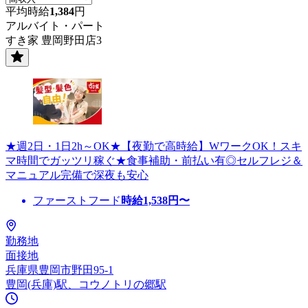
平均時給
1,384
円
アルバイト・パート
すき家 豊岡野田店3
★週2日・1日2h～OK★【夜勤で高時給】WワークOK！スキ
マ時間でガッツリ稼ぐ★食事補助・前払い有◎セルフレジ＆
マニュアル完備で深夜も安心
ファーストフード
時給
1,538
円〜
勤務地
面接地
兵庫県豊岡市野田95-1
豊岡(兵庫)駅、コウノトリの郷駅