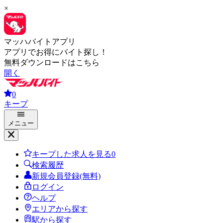
×
マッハバイトアプリ
アプリでお得にバイト探し！
無料ダウンロードはこちら
開く
0
キープ
メニュー
キープした求人を見る
0
検索履歴
新規会員登録(無料)
ログイン
ヘルプ
エリアから探す
駅から探す