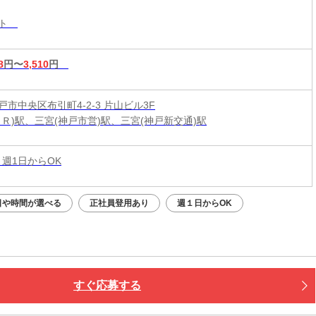
スト
8
円〜
3,510
円
市中央区布引町4-2-3 片山ビル3F
ＪＲ)駅、三宮(神戸市営)駅、三宮(神戸新交通)駅
 週1日からOK
日や時間が選べる
正社員登用あり
週１日からOK
すぐ応募する