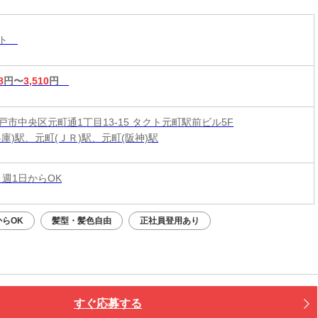
スト
8
円〜
3,510
円
戸市中央区元町通1丁目13-15 タクト元町駅前ビル5F
庫)駅、元町(ＪＲ)駅、元町(阪神)駅
 週1日からOK
らOK
髪型・髪色自由
正社員登用あり
すぐ応募する