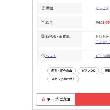
職種
セラピ
給与
時給
2,08
勤務地・面接地
兵庫県神戸
三ノ宮(
シフト
1日1時間
髪型・髪色自由
ピアスOK
曜
スキルが身に付く
キープに追加