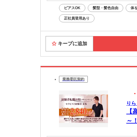
ピアスOK
髪型・髪色自由
体
正社員登用あり
キープに追加
業務委託契約
りら
【
～
OK