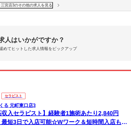
 三宮店3のその他の求人を見る
求人はいかがですか？
緩めてヒットした求人情報をピックアップ
セラピスト
くる 元町東口店3
高収入セラピスト】経験者1施術あたり2,840円
！最短3日で入店可能☆Wワーク＆短時間入店も
☆週1日～1時間～でもOK♪