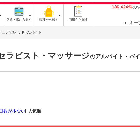
186,424件
の
す
路線・駅から探す
職種から探す
特徴から探す
キー
三ノ宮駅(ＪＲ)のバイト
・セラピスト・マッサージ
のアルバイト・バ
日数が少ない
人気順