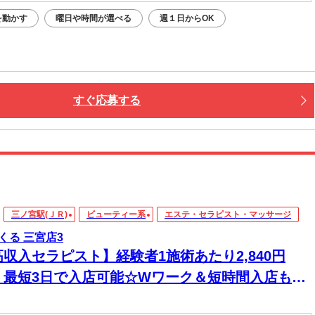
を動かす
曜日や時間が選べる
週１日からOK
すぐ応募する
三ノ宮駅(ＪＲ)
ビューティー系
エステ・セラピスト・マッサージ
くる 三宮店3
高収入セラピスト】経験者1施術あたり2,840円
！最短3日で入店可能☆Wワーク＆短時間入店も
☆週1日～1時間～でもOK♪