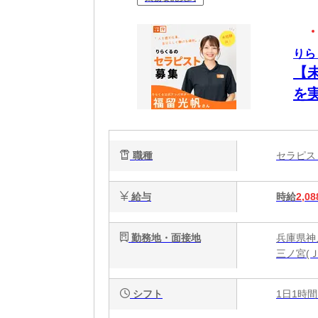
りら
【
を
ク
で
職種
セラピ
給与
時給
2,08
勤務地・面接地
兵庫県神戸
三ノ宮(
シフト
1日1時間