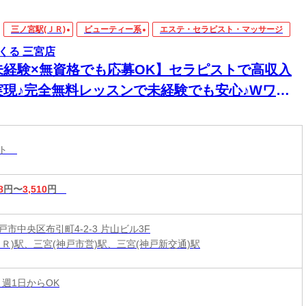
三ノ宮駅(ＪＲ)
ビューティー系
エステ・セラピスト・マッサージ
くる 三宮店
未経験×無資格でも応募OK】セラピストで高収入
実現♪完全無料レッスンで未経験でも安心♪Wワー
&短時間入店OK♪平均月収33万円☆週1日～1時間～
もOK♪全国600店舗の圧倒的集客力☆
スト
8
円〜
3,510
円
市中央区布引町4-2-3 片山ビル3F
ＪＲ)駅、三宮(神戸市営)駅、三宮(神戸新交通)駅
 週1日からOK