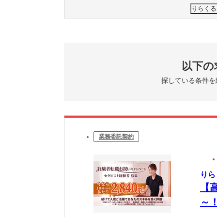
りらくる
以下の
探している条件を
業務委託契約
りら
【
～
OK