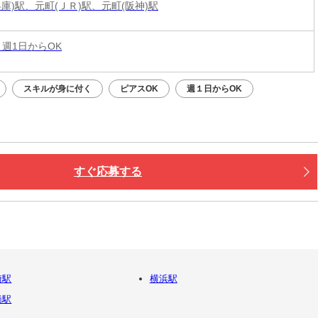
庫)駅、元町(ＪＲ)駅、元町(阪神)駅
 週1日からOK
スキルが身に付く
ピアスOK
週１日からOK
すぐ応募する
崎駅
横浜駅
橋駅