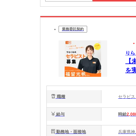
業務委託契約
りら
【
を
ク
で
職種
セラピ
給与
時給
2,08
勤務地・面接地
兵庫県神