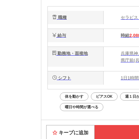
職種
セラピ
給与
時給
2,08
勤務地・面接地
兵庫県神
県庁前(兵
シフト
1日1時間
体を動かす
ピアスOK
週１日か
曜日や時間が選べる
キープに追加