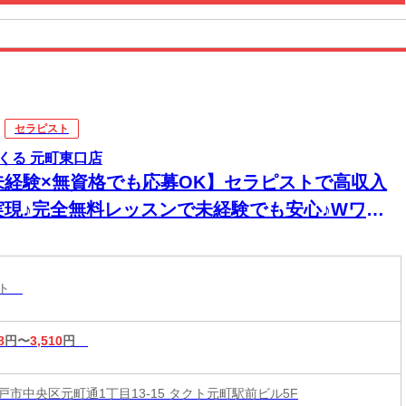
セラピスト
くる 元町東口店
未経験×無資格でも応募OK】セラピストで高収入
実現♪完全無料レッスンで未経験でも安心♪Wワー
&短時間入店OK♪平均月収33万円☆週1日～1時間～
もOK♪全国600店舗の圧倒的集客力☆
スト
8
円〜
3,510
円
戸市中央区元町通1丁目13-15 タクト元町駅前ビル5F