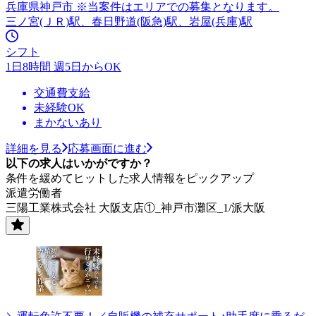
兵庫県神戸市 ※当案件はエリアでの募集となります。
三ノ宮(ＪＲ)駅、春日野道(阪急)駅、岩屋(兵庫)駅
シフト
1日8時間 週5日からOK
交通費支給
未経験OK
まかないあり
詳細を見る
応募画面に進む
以下の求人はいかがですか？
条件を緩めてヒットした求人情報をピックアップ
派遣労働者
三陽工業株式会社 大阪支店①_神戸市灘区_1/派大阪