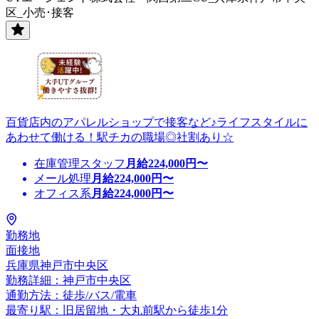
区_小売･接客
百貨店内のアパレルショップで接客など♪ライフスタイルに
あわせて働ける！駅チカの職場◎社割あり☆
在庫管理スタッフ
月給
224,000
円〜
メール処理
月給
224,000
円〜
オフィス系
月給
224,000
円〜
勤務地
面接地
兵庫県神戸市中央区
勤務詳細：神戸市中央区
通勤方法：徒歩/バス/電車
最寄り駅：旧居留地・大丸前駅から徒歩1分