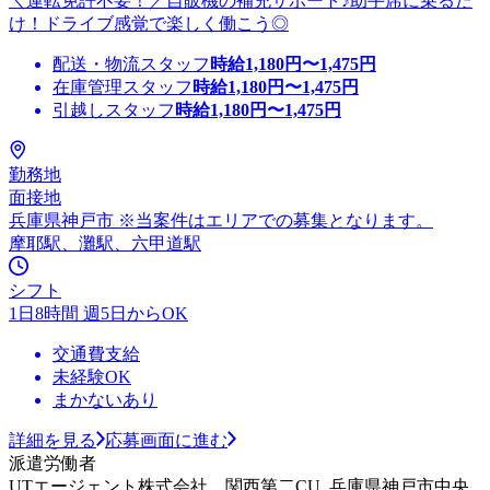
＼運転免許不要！／自販機の補充サポート♪助手席に乗るだ
け！ドライブ感覚で楽しく働こう◎
配送・物流スタッフ
時給
1,180
円〜
1,475
円
在庫管理スタッフ
時給
1,180
円〜
1,475
円
引越しスタッフ
時給
1,180
円〜
1,475
円
勤務地
面接地
兵庫県神戸市 ※当案件はエリアでの募集となります。
摩耶駅、灘駅、六甲道駅
シフト
1日8時間 週5日からOK
交通費支給
未経験OK
まかないあり
詳細を見る
応募画面に進む
派遣労働者
UTエージェント株式会社 関西第二CU_兵庫県神戸市中央