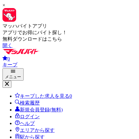
×
マッハバイトアプリ
アプリでお得にバイト探し！
無料ダウンロードはこちら
開く
0
キープ
メニュー
キープした求人を見る
0
検索履歴
新規会員登録(無料)
ログイン
ヘルプ
エリアから探す
駅から探す