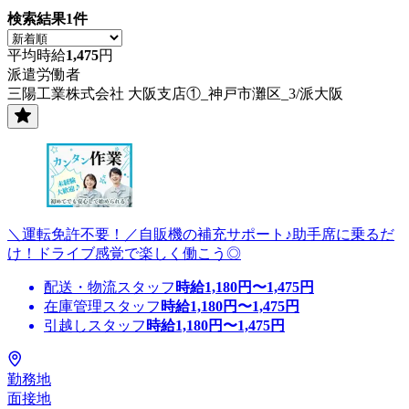
検索結果
1
件
平均時給
1,475
円
派遣労働者
三陽工業株式会社 大阪支店①_神戸市灘区_3/派大阪
＼運転免許不要！／自販機の補充サポート♪助手席に乗るだ
け！ドライブ感覚で楽しく働こう◎
配送・物流スタッフ
時給
1,180
円〜
1,475
円
在庫管理スタッフ
時給
1,180
円〜
1,475
円
引越しスタッフ
時給
1,180
円〜
1,475
円
勤務地
面接地