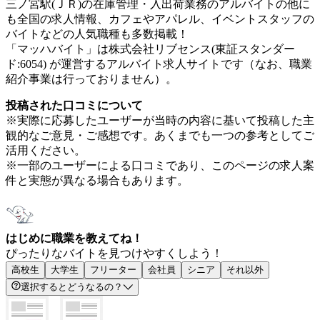
三ノ宮駅(ＪＲ)の在庫管理・入出荷業務のアルバイトの他に
も全国の求人情報、カフェやアパレル、イベントスタッフの
バイトなどの人気職種も多数掲載！
「マッハバイト」は株式会社リブセンス(東証スタンダー
ド:6054) が運営するアルバイト求人サイトです（なお、職業
紹介事業は行っておりません）。
投稿された口コミについて
※実際に応募したユーザーが当時の内容に基いて投稿した主
観的なご意見・ご感想です。あくまでも一つの参考としてご
活用ください。
※一部のユーザーによる口コミであり、このページの求人案
件と実態が異なる場合もあります。
はじめに職業を教えてね！
ぴったりなバイトを見つけやすくしよう！
高校生
大学生
フリーター
会社員
シニア
それ以外
選択するとどうなるの？