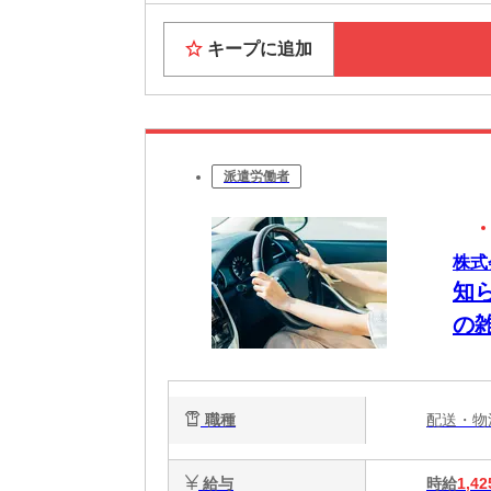
キープに追加
派遣労働者
株式
知
の
職種
配送・
給与
時給
1,42