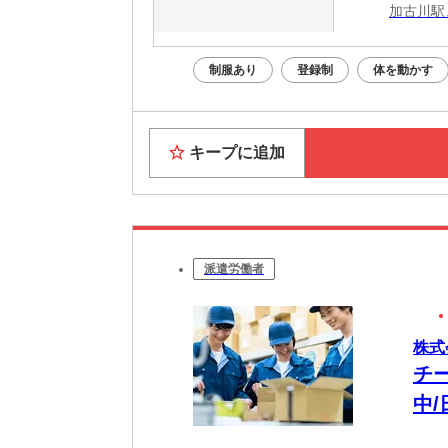
加古川駅
制服あり
登録制
体を動かす
キープに追加
派遣労働者
株式
チ
中/