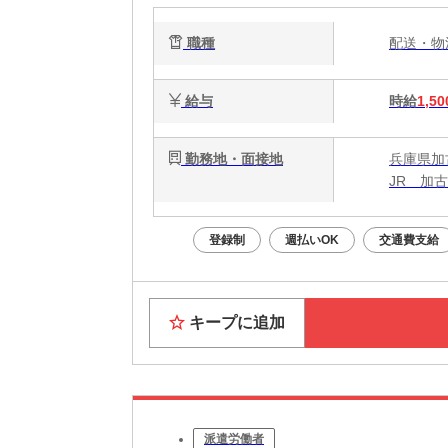
職種
配送・
給与
時給
1,50
勤務地・面接地
兵庫県加
JR 加
登録制
週払いOK
交通費支給
キープに追加
派遣労働者