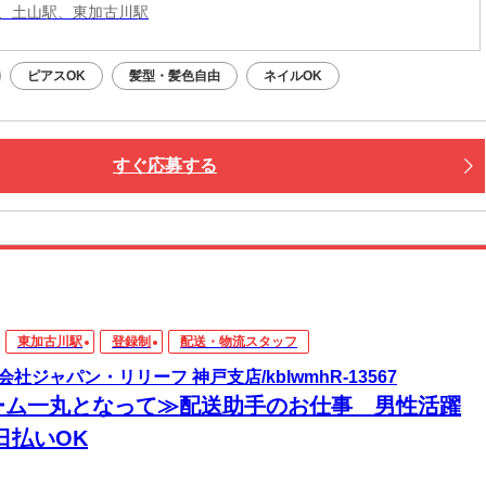
、土山駅、東加古川駅
ピアスOK
髪型・髪色自由
ネイルOK
すぐ応募する
東加古川駅
登録制
配送・物流スタッフ
会社ジャパン・リリーフ 神戸支店/kblwmhR-13567
ーム一丸となって≫配送助手のお仕事 男性活躍
日払いOK