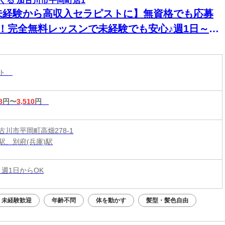
くる 加古川市平岡町店1
未経験から高収入セラピストに】無資格でも応募
K！完全無料レッスンで未経験でも安心♪週1日～1
～OK！好きな時間に働ける♪60分最大3510円★
20時間以上入店できる方大歓迎♪
スト
8
円〜
3,510
円
古川市平岡町高畑278-1
駅、別府(兵庫)駅
 週1日からOK
未経験歓迎
年齢不問
体を動かす
髪型・髪色自由