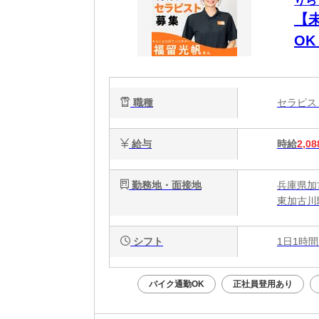
りら
【
O
時間
週
職種
セラピ
給与
時給
2,08
勤務地・面接地
兵庫県加
東加古川
シフト
1日1時間
バイク通勤OK
正社員登用あり