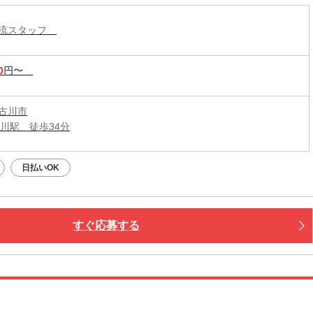
物流スタッフ
0
円〜
古川市
古川駅 徒歩34分
日払いOK
すぐ応募する