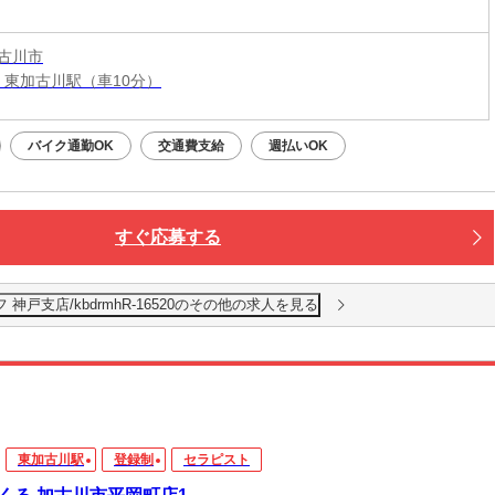
古川市
線 東加古川駅（車10分）
バイク通勤OK
交通費支給
週払いOK
すぐ応募する
戸支店/kbdrmhR-16520のその他の求人を見る
東加古川駅
登録制
セラピスト