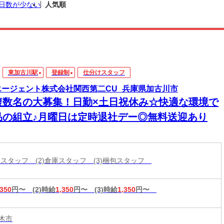
日数が少ない
人気順
東加古川駅
登録制
仕分けスタッフ
エージェント株式会社関西第二CU_兵庫県加古川市
複数名の大募集！日勤×土日祝休み☆快適な環境で
品の組立♪月曜日は定時退社デー◎無料送迎あり
分けスタッフ (2)倉庫スタッフ (3)梱包スタッフ
,350
円〜
(2)時給
1,350
円〜
(3)時給
1,350
円〜
木市