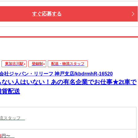
すぐ応募する
東加古川駅
登録制
配送・物流スタッフ
会社ジャパン・リリーフ 神戸支店/kbdrmhR-16520
らない人はいない！あの有名企業でお仕事★2t車で
雑貨配送
物流スタッフ
5
円〜