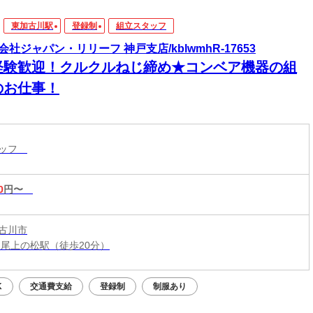
東加古川駅
登録制
組立スタッフ
会社ジャパン・リリーフ 神戸支店/kblwmhR-17653
経験歓迎！クルクルねじ締め★コンベア機器の組
のお仕事！
タッフ
0
円〜
古川市
 尾上の松駅（徒歩20分）
K
交通費支給
登録制
制服あり