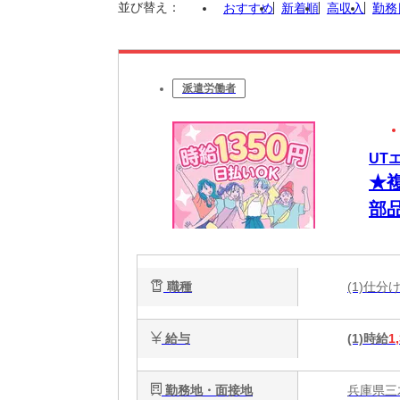
並び替え：
おすすめ
新着順
高収入
勤務
派遣労働者
UT
★
部
職種
(1)仕
給与
(1)時給
1
勤務地・面接地
兵庫県三