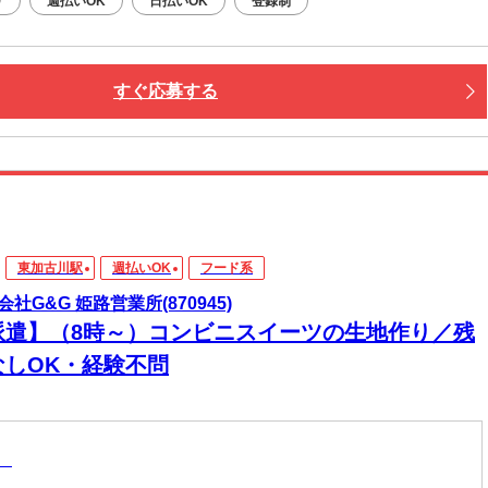
り
週払いOK
日払いOK
登録制
すぐ応募する
東加古川駅
週払いOK
フード系
会社G&G 姫路営業所(870945)
派遣】（8時～）コンビニスイーツの生地作り／残
なしOK・経験不問
系