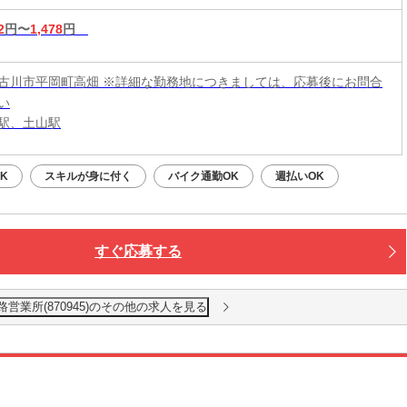
2
円〜
1,478
円
古川市平岡町高畑 ※詳細な勤務地につきましては、応募後にお問合
い
駅、土山駅
K
スキルが身に付く
バイク通勤OK
週払いOK
すぐ応募する
路営業所(870945)のその他の求人を見る