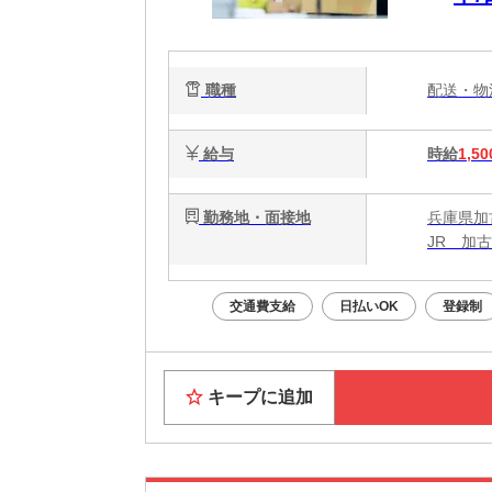
職種
配送・
給与
時給
1,50
勤務地・面接地
兵庫県加
JR 加
交通費支給
日払いOK
登録制
キープに追加