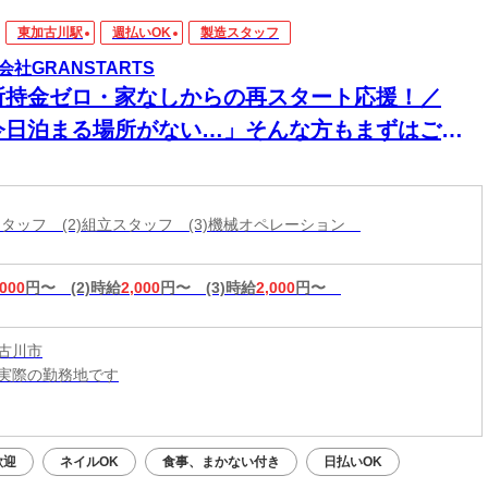
東加古川駅
週払いOK
製造スタッフ
会社GRANSTARTS
所持金ゼロ・家なしからの再スタート応援！／
今日泊まる場所がない…」そんな方もまずはご相
ください！即入寮OK×食事サポートあり★家具家
付き個室寮でカバンひとつでも新生活スタート可
造スタッフ (2)組立スタッフ (3)機械オペレーション
◎働く場所も
,000
円〜
(2)時給
2,000
円〜
(3)時給
2,000
円〜
古川市
実際の勤務地です
：平日・土日祝OK（9:00～20:00）
応募：24時間いつでもOK
歓迎
ネイルOK
食事、まかない付き
日払いOK