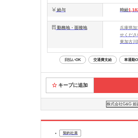
給与
時給
1,18
勤務地・面接地
兵庫県加
せくださ
東加古川
日払いOK
交通費支給
車通勤O
キープに追加
株式会社G&G 姫
契約社員