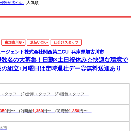
日数が少ない
人気順
東加古川駅
週払いOK
仕分けスタッフ
エージェント株式会社関西第二CU_兵庫県加古川市
複数名の大募集！日勤×土日祝休み☆快適な環境で
品の組立♪月曜日は定時退社デー◎無料送迎あり
分けスタッフ (2)倉庫スタッフ (3)梱包スタッフ
,350
円〜
(2)時給
1,350
円〜
(3)時給
1,350
円〜
木市