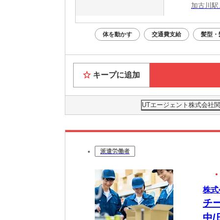
加古川駅
体を動かす
交通費支給
髪型・
キープに追加
UTエージェント株式会社
派遣労働者
株式
チ
中/