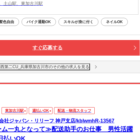
、土山駅、東加古川駅
髪色自由
バイク通勤OK
スキルが身に付く
ネイルOK
すぐ応募する
関西第二CU_兵庫県加古川市のその他の求人を見る
東加古川駅
週払いOK
配送・物流スタッフ
会社ジャパン・リリーフ 神戸支店/kblwmhR-13567
ーム一丸となって≫配送助手のお仕事 男性活躍
日払いOK