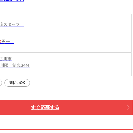
物流スタッフ
0
円〜
古川市
古川駅 徒歩34分
週払いOK
すぐ応募する