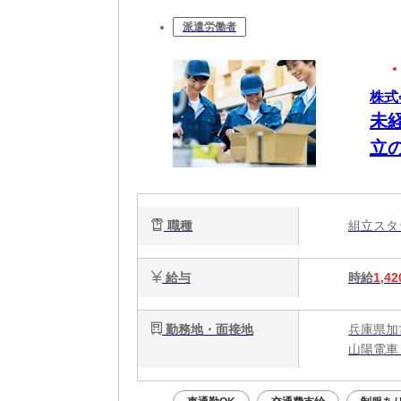
派遣労働者
株式
未
立
職種
組立ス
給与
時給
1,42
勤務地・面接地
兵庫県加
山陽電車