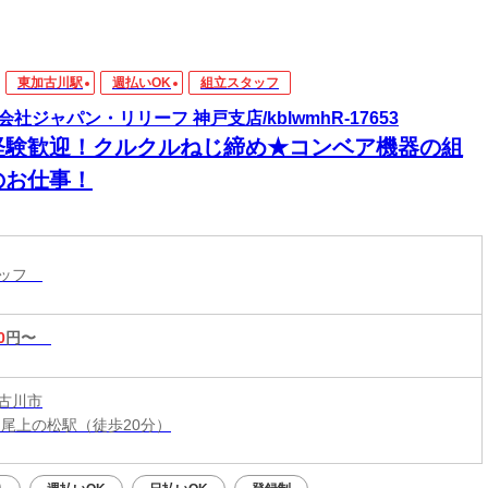
東加古川駅
週払いOK
組立スタッフ
会社ジャパン・リリーフ 神戸支店/kblwmhR-17653
経験歓迎！クルクルねじ締め★コンベア機器の組
のお仕事！
タッフ
0
円〜
古川市
 尾上の松駅（徒歩20分）