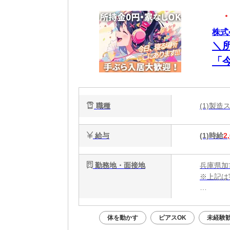
株式
＼
「
談
電
職種
(1)製
能
給与
(1)時給
2
勤務地・面接地
兵庫県加
※上記は
・電話応募
・WEB
体を動かす
ピアスOK
未経験