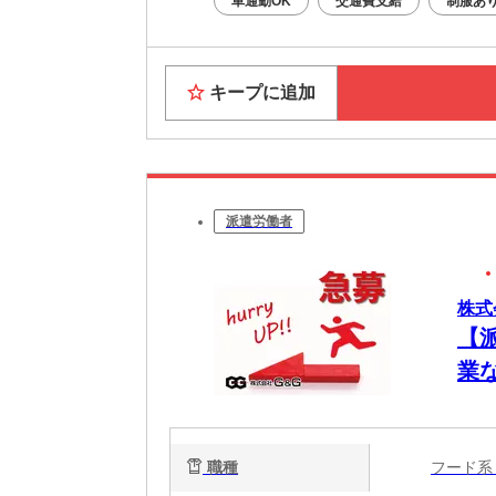
車通勤OK
交通費支給
制服あ
キープに追加
派遣労働者
株式
【
業
職種
フード