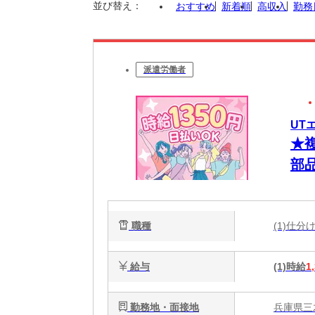
並び替え：
おすすめ
新着順
高収入
勤務
派遣労働者
UT
★
部
職種
(1)仕
給与
(1)時給
1
勤務地・面接地
兵庫県三