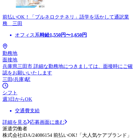
前払いOK！「ブルネロクチネリ」語学を活かして通訳業
務 三田
オフィス系
時給
1,550
円〜
1,650
円
勤務地
面接地
兵庫県三田市 詳細な勤務地につきましては、面接時にご確
認をお願いいたします
三田(兵庫)駅
シフト
週3日からOK
交通費支給
詳細を見る
応募画面に進む
派遣労働者
株式会社iDA/24086154 前払いOK!「大人気ケアブランド」