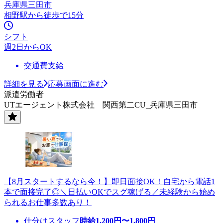
兵庫県三田市
相野駅から徒歩で15分
シフト
週2日からOK
交通費支給
詳細を見る
応募画面に進む
派遣労働者
UTエージェント株式会社 関西第二CU_兵庫県三田市
【8月スタートするなら今！】即日面接OK！自宅から電話1
本で面接完了◎＼日払いOKでスグ稼げる／未経験から始め
られるお仕事多数あり！
仕分けスタッフ
時給
1,200
円〜
1,800
円