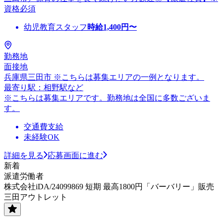
資格必須
幼児教育スタッフ
時給
1,400
円〜
勤務地
面接地
兵庫県三田市 ※こちらは募集エリアの一例となります。
最寄り駅：相野駅など
※こちらは募集エリアです。勤務地は全国に多数ございま
す。
交通費支給
未経験OK
詳細を見る
応募画面に進む
新着
派遣労働者
株式会社iDA/24099869 短期 最高1800円「バーバリー」販売
三田アウトレット