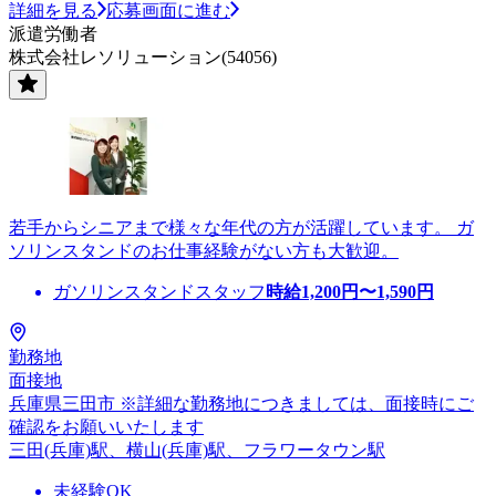
詳細を見る
応募画面に進む
派遣労働者
株式会社レソリューション(54056)
若手からシニアまで様々な年代の方が活躍しています。 ガ
ソリンスタンドのお仕事経験がない方も大歓迎。
ガソリンスタンドスタッフ
時給
1,200
円〜
1,590
円
勤務地
面接地
兵庫県三田市 ※詳細な勤務地につきましては、面接時にご
確認をお願いいたします
三田(兵庫)駅、横山(兵庫)駅、フラワータウン駅
未経験OK