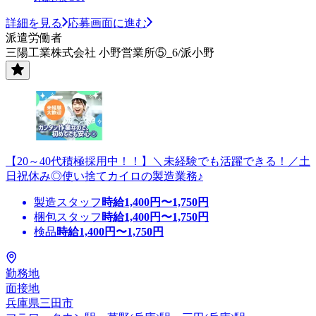
詳細を見る
応募画面に進む
派遣労働者
三陽工業株式会社 小野営業所⑤_6/派小野
【20～40代積極採用中！！】＼未経験でも活躍できる！／土
日祝休み◎使い捨てカイロの製造業務♪
製造スタッフ
時給
1,400
円〜
1,750
円
梱包スタッフ
時給
1,400
円〜
1,750
円
検品
時給
1,400
円〜
1,750
円
勤務地
面接地
兵庫県三田市