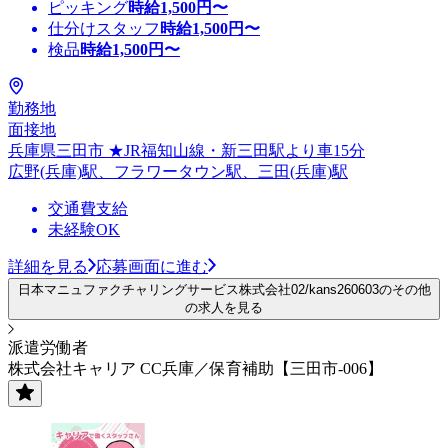
ピッキング
時給
1,500
円〜
仕分けスタッフ
時給
1,500
円〜
検品
時給
1,500
円〜
勤務地
面接地
兵庫県三田市 ★JR福知山線・新三田駅より車15分
広野(兵庫)駅、フラワータウン駅、三田(兵庫)駅
交通費支給
未経験OK
詳細を見る
応募画面に進む
日本マニュファクチャリングサービス株式会社02/kans260603のその他
の求人を見る
派遣労働者
株式会社キャリア CC兵庫／保育補助【三田市-006】