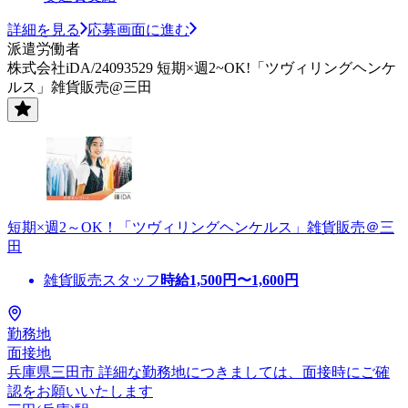
詳細を見る
応募画面に進む
派遣労働者
株式会社iDA/24093529 短期×週2~OK!「ツヴィリングヘンケ
ルス」雑貨販売@三田
短期×週2～OK！「ツヴィリングヘンケルス」雑貨販売＠三
田
雑貨販売スタッフ
時給
1,500
円〜
1,600
円
勤務地
面接地
兵庫県三田市 詳細な勤務地につきましては、面接時にご確
認をお願いいたします