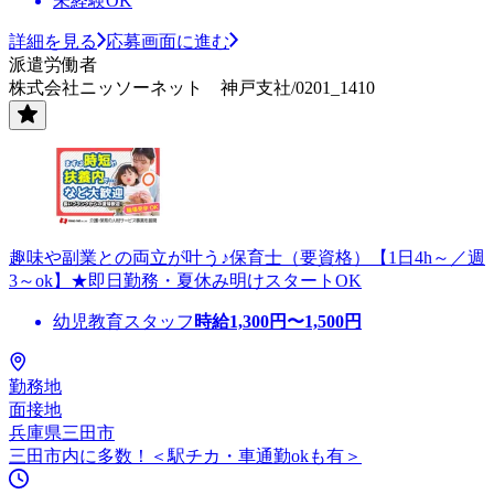
未経験OK
詳細を見る
応募画面に進む
派遣労働者
株式会社ニッソーネット 神戸支社/0201_1410
趣味や副業との両立が叶う♪保育士（要資格）【1日4h～／週
3～ok】★即日勤務・夏休み明けスタートOK
幼児教育スタッフ
時給
1,300
円〜
1,500
円
勤務地
面接地
兵庫県三田市
三田市内に多数！＜駅チカ・車通勤okも有＞