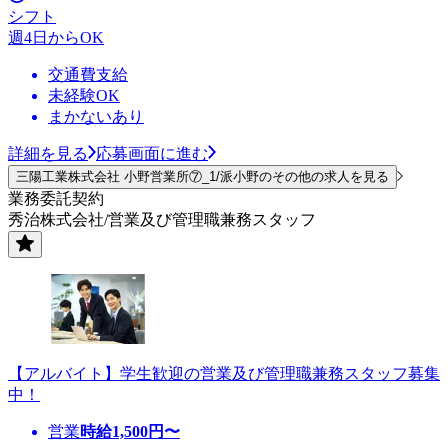
シフト
週4日からOK
交通費支給
未経験OK
まかないあり
詳細を見る
応募画面に進む
三陽工業株式会社 小野営業所⑦_1/派小野のその他の求人を見る
業務委託契約
秀治株式会社/営業及び管理職兼務スタッフ
【アルバイト】学生歓迎の営業及び管理職兼務スタッフ募集
中！
営業
時給
1,500
円〜