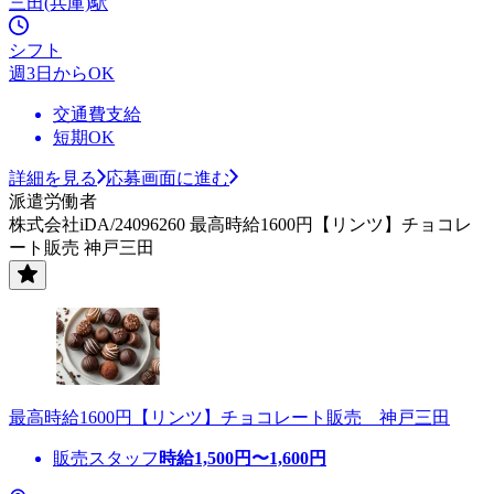
三田(兵庫)駅
シフト
週3日からOK
交通費支給
短期OK
詳細を見る
応募画面に進む
派遣労働者
株式会社iDA/24096260 最高時給1600円【リンツ】チョコレ
ート販売 神戸三田
最高時給1600円【リンツ】チョコレート販売 神戸三田
販売スタッフ
時給
1,500
円〜
1,600
円