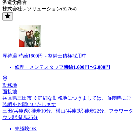
派遣労働者
株式会社レソリューション(52764)
厚待遇 時給1600円～整備士積極採用中
修理・メンテスタッフ
時給
1,600
円〜
2,000
円
勤務地
面接地
兵庫県三田市 ※詳細な勤務地につきましては、面接時にご
確認をお願いいたします
三田(兵庫)駅 徒歩10分、横山(兵庫)駅 徒歩22分、フラワータ
ウン駅 徒歩25分
未経験OK