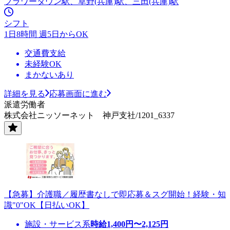
フラワータウン駅、草野(兵庫)駅、三田(兵庫)駅
シフト
1日8時間 週5日からOK
交通費支給
未経験OK
まかないあり
詳細を見る
応募画面に進む
派遣労働者
株式会社ニッソーネット 神戸支社/1201_6337
【急募】介護職／履歴書なしで即応募＆スグ開始！経験・知
識"0"OK【日払いOK】
施設・サービス系
時給
1,400
円〜
2,125
円