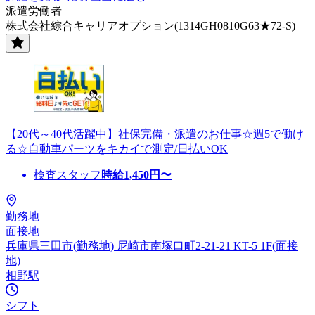
派遣労働者
株式会社綜合キャリアオプション(1314GH0810G63★72-S)
【20代～40代活躍中】社保完備・派遣のお仕事☆週5で働け
る☆自動車パーツをキカイで測定/日払いOK
検査スタッフ
時給
1,450
円〜
勤務地
面接地
兵庫県三田市(勤務地) 尼崎市南塚口町2-21-21 KT-5 1F(面接
地)
相野駅
シフト