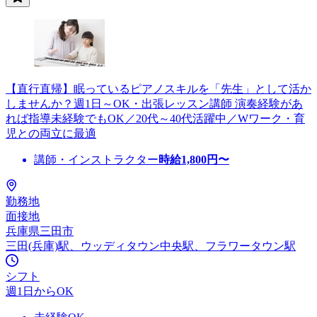
【直行直帰】眠っているピアノスキルを「先生」として活か
しませんか？週1日～OK・出張レッスン講師 演奏経験があ
れば指導未経験でもOK／20代～40代活躍中／Wワーク・育
児との両立に最適
講師・インストラクター
時給
1,800
円〜
勤務地
面接地
兵庫県三田市
三田(兵庫)駅、ウッディタウン中央駅、フラワータウン駅
シフト
週1日からOK