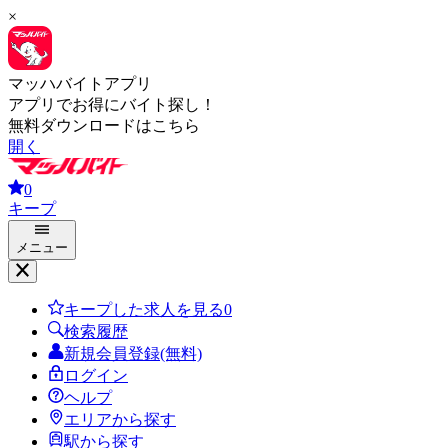
×
マッハバイトアプリ
アプリでお得にバイト探し！
無料ダウンロードはこちら
開く
0
キープ
メニュー
キープした求人を見る
0
検索履歴
新規会員登録(無料)
ログイン
ヘルプ
エリアから探す
駅から探す