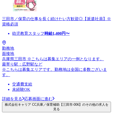
三田市／保育の仕事を長く続けたい方歓迎◎【派遣社員】※
資格必須
幼児教育スタッフ
時給
1,400
円〜
勤務地
面接地
兵庫県三田市 ※こちらは募集エリアの一例となります。
最寄り駅：広野駅など
※こちらは募集エリアです。勤務地は全国に多数ございま
す。
交通費支給
未経験OK
詳細を見る
応募画面に進む
株式会社キャリア CC兵庫／保育補助【三田市-006】のその他の求人を
見る