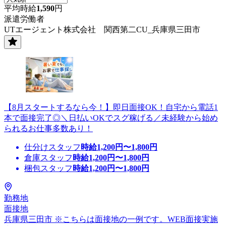
平均時給
1,590
円
派遣労働者
UTエージェント株式会社 関西第二CU_兵庫県三田市
【8月スタートするなら今！】即日面接OK！自宅から電話1
本で面接完了◎＼日払いOKでスグ稼げる／未経験から始め
られるお仕事多数あり！
仕分けスタッフ
時給
1,200
円〜
1,800
円
倉庫スタッフ
時給
1,200
円〜
1,800
円
梱包スタッフ
時給
1,200
円〜
1,800
円
勤務地
面接地
兵庫県三田市 ※こちらは面接地の一例です。WEB面接実施