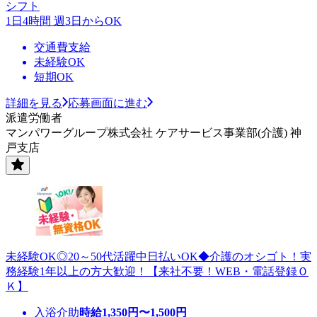
シフト
1日4時間 週3日からOK
交通費支給
未経験OK
短期OK
詳細を見る
応募画面に進む
派遣労働者
マンパワーグループ株式会社 ケアサービス事業部(介護) 神
戸支店
未経験OK◎20～50代活躍中日払いOK◆介護のオシゴト！実
務経験1年以上の方大歓迎！【来社不要！WEB・電話登録Ｏ
Ｋ】
入浴介助
時給
1,350
円〜
1,500
円