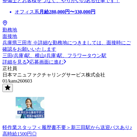
整備士とお客様をつなぐ、やりがいのある仕事です！
オフィス系
月給
280,000
円〜
330,000
円
勤務地
面接地
兵庫県三田市 ※詳細な勤務地につきましては、面接時にご
確認をお願いいたします
三田(兵庫)駅、横山(兵庫)駅、フラワータウン駅
詳細を見る
応募画面に進む
正社員
日本マニュファクチャリングサービス株式会社
01/kans260603
軽作業スタッフ＜履歴書不要＞新三田駅から送迎バスあり♪
高時給1500円◎