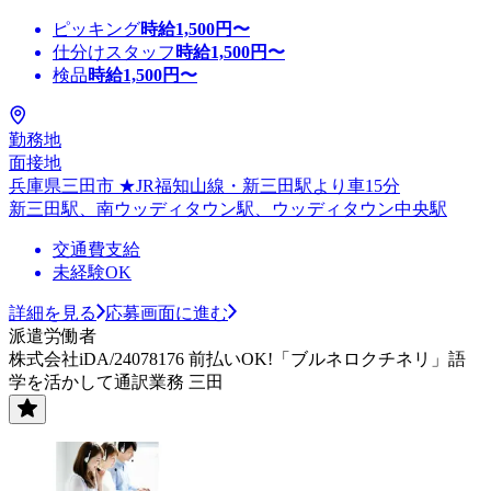
ピッキング
時給
1,500
円〜
仕分けスタッフ
時給
1,500
円〜
検品
時給
1,500
円〜
勤務地
面接地
兵庫県三田市 ★JR福知山線・新三田駅より車15分
新三田駅、南ウッディタウン駅、ウッディタウン中央駅
交通費支給
未経験OK
詳細を見る
応募画面に進む
派遣労働者
株式会社iDA/24078176 前払いOK!「ブルネロクチネリ」語
学を活かして通訳業務 三田