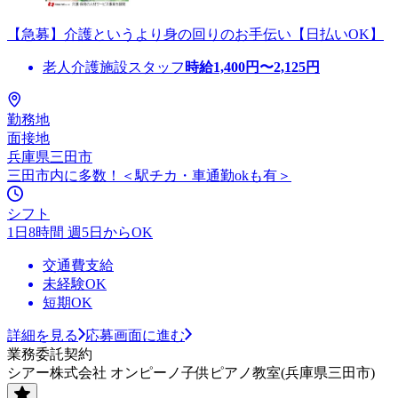
【急募】介護というより身の回りのお手伝い【日払いOK】
老人介護施設スタッフ
時給
1,400
円〜
2,125
円
勤務地
面接地
兵庫県三田市
三田市内に多数！＜駅チカ・車通勤okも有＞
シフト
1日8時間 週5日からOK
交通費支給
未経験OK
短期OK
詳細を見る
応募画面に進む
業務委託契約
シアー株式会社 オンピーノ子供ピアノ教室(兵庫県三田市)