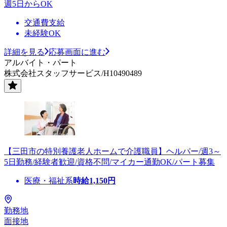
週5日からOK
交通費支給
未経験OK
詳細を見る
応募画面に進む
アルバイト・パート
株式会社スタッフサービス/H10490489
【三田市の特別養護老人ホームで介護職員】ヘルパー/週3～
5日勤務/経験者歓迎/資格不問/マイカー通勤OK/パート募集
医療・福祉系
時給
1,150
円
勤務地
面接地