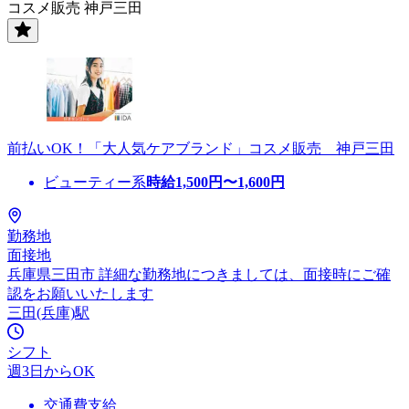
コスメ販売 神戸三田
前払いOK！「大人気ケアブランド」コスメ販売 神戸三田
ビューティー系
時給
1,500
円〜
1,600
円
勤務地
面接地
兵庫県三田市 詳細な勤務地につきましては、面接時にご確
認をお願いいたします
三田(兵庫)駅
シフト
週3日からOK
交通費支給