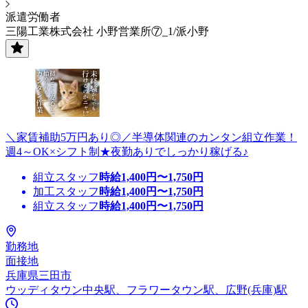
派遣労働者
三陽工業株式会社 小野営業所⑦_1/派小野
＼家賃補助5万円あり◎／半導体関連のカンタン組立作業！
週4～OK×シフト制★夜勤ありでしっかり稼げる♪
組立スタッフ
時給
1,400
円〜
1,750
円
加工スタッフ
時給
1,400
円〜
1,750
円
組立スタッフ
時給
1,400
円〜
1,750
円
勤務地
面接地
兵庫県三田市
ウッディタウン中央駅、フラワータウン駅、広野(兵庫)駅