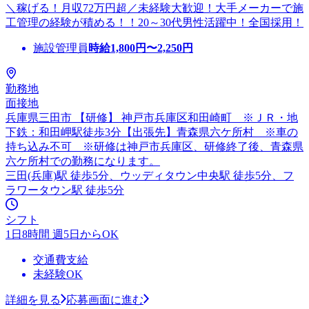
＼稼げる！月収72万円超／未経験大歓迎！大手メーカーで施
工管理の経験が積める！！20～30代男性活躍中！全国採用！
施設管理員
時給
1,800
円〜
2,250
円
勤務地
面接地
兵庫県三田市 【研修】 神戸市兵庫区和田崎町 ※ＪＲ・地
下鉄：和田岬駅徒歩3分【出張先】青森県六ケ所村 ※車の
持ち込み不可 ※研修は神戸市兵庫区、研修終了後、青森県
六ケ所村での勤務になります。
三田(兵庫)駅 徒歩5分、ウッディタウン中央駅 徒歩5分、フ
ラワータウン駅 徒歩5分
シフト
1日8時間 週5日からOK
交通費支給
未経験OK
詳細を見る
応募画面に進む