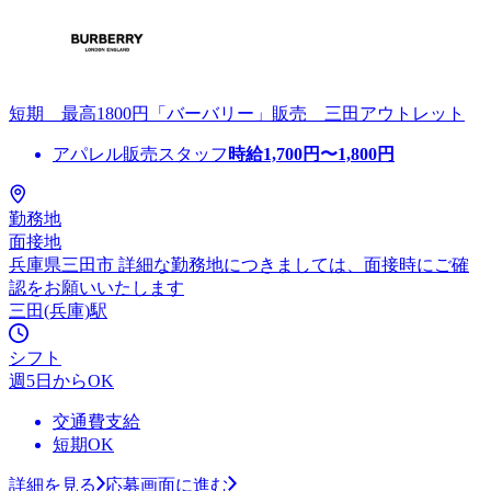
短期 最高1800円「バーバリー」販売 三田アウトレット
アパレル販売スタッフ
時給
1,700
円〜
1,800
円
勤務地
面接地
兵庫県三田市 詳細な勤務地につきましては、面接時にご確
認をお願いいたします
三田(兵庫)駅
シフト
週5日からOK
交通費支給
短期OK
詳細を見る
応募画面に進む