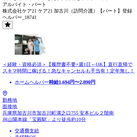
アルバイト・パート
株式会社ケア21 ケア21 加古川（訪問介護）【パート】登録
ヘルパー_18741
＜経験・資格必須＞【履歴書不要×週1日～OK】直行直帰で
スキマ時間に稼げる！急なキャンセルも手当有！定年無し！
ホームヘルパー
時給
1,694
円〜
2,090
円
勤務地
面接地
兵庫県加古川市加古川町溝之口755 安本ビル２階南
JR山陽本線「宝殿駅」より徒歩約10分
交通費支給