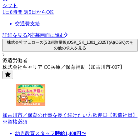
シフト
1日8時間 週5日からOK
交通費支給
詳細を見る
応募画面に進む
株式会社フェローズ(SB経験量販)OSK_SK_1301_2025T(A)(OSK)のそ
の他の求人を見る
派遣労働者
株式会社キャリア CC兵庫／保育補助【加古川市-007】
加古川市／保育の仕事を長く続けたい方歓迎◎【派遣社員】
※資格必須
幼児教育スタッフ
時給
1,400
円〜