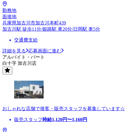
勤務地
面接地
兵庫県加古川市加古川本町439
加古川駅 徒歩11分/姫路駅 車20分/日岡駅 車5分
交通費支給
詳細を見る
応募画面に進む
アルバイト・パート
白十字 加古川店
おしゃれな店舗で接客・販売スタッフを募集しています☆
販売スタッフ
時給
1,120
円〜
1,160
円