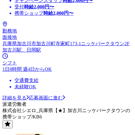
キャンペーンスタッフ
時給
2,000
円〜
受付
時給
2,000
円〜
携帯ショップ
時給
2,000
円〜
勤務地
面接地
兵庫県加古川市加古川町寺家町173-1ニッケパークタウン2F
加古川駅、日岡駅
シフト
1日8時間 週4日からOK
交通費支給
未経験OK
詳細を見る
応募画面に進む
派遣労働者
株式会社シエロ_兵庫県【★】加古川ニッケパークタウンの
携帯ショップ/KB6