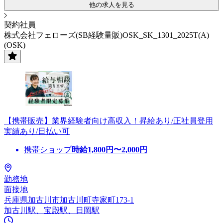
他の求人を見る
契約社員
株式会社フェローズ(SB経験量販)OSK_SK_1301_2025T(A)
(OSK)
【携帯販売】業界経験者向け高収入！昇給あり/正社員登用
実績あり/日払い可
携帯ショップ
時給
1,800
円〜
2,000
円
勤務地
面接地
兵庫県加古川市加古川町寺家町173-1
加古川駅、宝殿駅、日岡駅