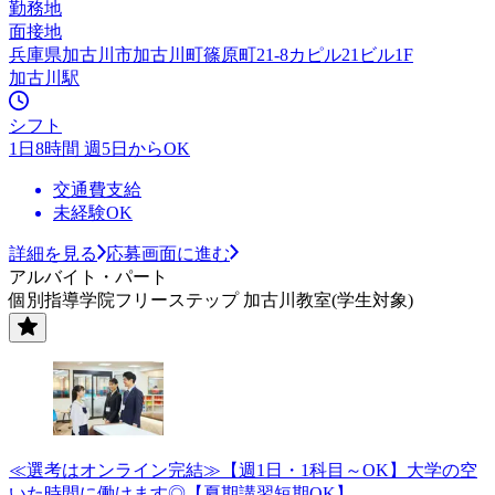
勤務地
面接地
兵庫県加古川市加古川町篠原町21-8カピル21ビル1F
加古川駅
シフト
1日8時間 週5日からOK
交通費支給
未経験OK
詳細を見る
応募画面に進む
アルバイト・パート
個別指導学院フリーステップ 加古川教室(学生対象)
≪選考はオンライン完結≫【週1日・1科目～OK】大学の空
いた時間に働けます◎【夏期講習短期OK】