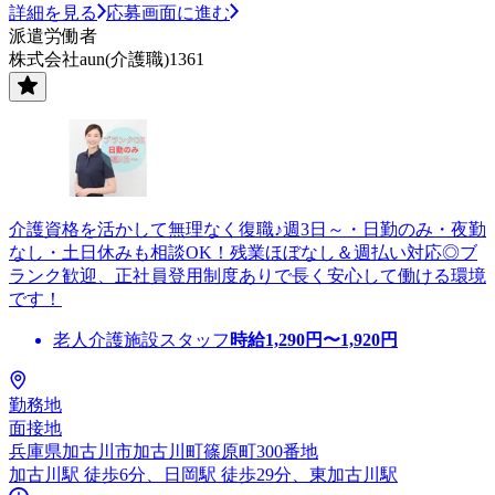
詳細を見る
応募画面に進む
派遣労働者
株式会社aun(介護職)1361
介護資格を活かして無理なく復職♪週3日～・日勤のみ・夜勤
なし・土日休みも相談OK！残業ほぼなし＆週払い対応◎ブ
ランク歓迎、正社員登用制度ありで長く安心して働ける環境
です！
老人介護施設スタッフ
時給
1,290
円〜
1,920
円
勤務地
面接地
兵庫県加古川市加古川町篠原町300番地
加古川駅 徒歩6分、日岡駅 徒歩29分、東加古川駅