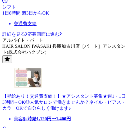
シフト
1日8時間 週3日からOK
交通費支給
詳細を見る
応募画面に進む
アルバイト・パート
HAIR SALON IWASAKI 兵庫加古川店［パート］アシスタン
ト(株式会社ハクブン)
【昇給あり！交通費支給！】★アシスタント募集★週1・1日
3時間～OK◎人気サロンで働きませんか？ネイル・ピアス・
カラーOKで自分らしく働けます♪
美容師
時給
1,120
円〜
1,400
円