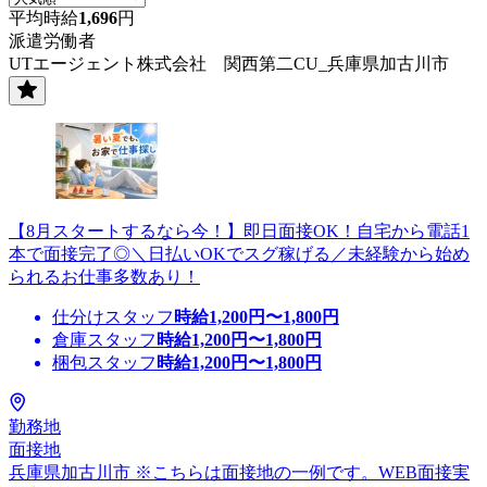
平均時給
1,696
円
派遣労働者
UTエージェント株式会社 関西第二CU_兵庫県加古川市
【8月スタートするなら今！】即日面接OK！自宅から電話1
本で面接完了◎＼日払いOKでスグ稼げる／未経験から始め
られるお仕事多数あり！
仕分けスタッフ
時給
1,200
円〜
1,800
円
倉庫スタッフ
時給
1,200
円〜
1,800
円
梱包スタッフ
時給
1,200
円〜
1,800
円
勤務地
面接地
兵庫県加古川市 ※こちらは面接地の一例です。WEB面接実