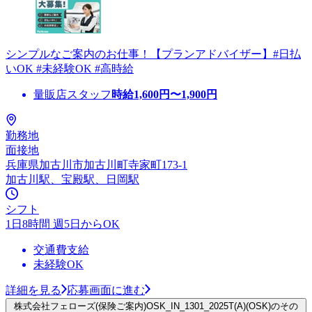
シンプルなご案内のお仕事！【プランアドバイザー】#日払
いOK #未経験OK #高時給
量販店スタッフ
時給
1,600
円〜
1,900
円
勤務地
面接地
兵庫県加古川市加古川町寺家町173-1
加古川駅、宝殿駅、日岡駅
シフト
1日8時間 週5日からOK
交通費支給
未経験OK
詳細を見る
応募画面に進む
株式会社フェローズ(保険ご案内)OSK_IN_1301_2025T(A)(OSK)のその