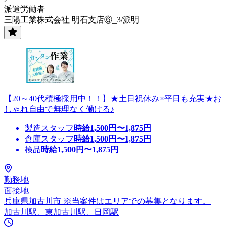
派遣労働者
三陽工業株式会社 明石支店⑥_3/派明
【20～40代積極採用中！！】★土日祝休み×平日も充実★お
しゃれ自由で無理なく働ける♪
製造スタッフ
時給
1,500
円〜
1,875
円
倉庫スタッフ
時給
1,500
円〜
1,875
円
検品
時給
1,500
円〜
1,875
円
勤務地
面接地
兵庫県加古川市 ※当案件はエリアでの募集となります。
加古川駅、東加古川駅、日岡駅