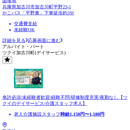
面接地
兵庫県加古川市加古川町平野23-1
かこバス「平野東」下車徒歩約3分
交通費支給
未経験OK
詳細を見る
応募画面に進む
アルバイト・パート
ツクイ加古川町(デイサービス)
免許必須/未経験者歓迎/経験不問/研修制度充実/夜勤なし【ツ
クイのデイサービス/介護スタッフ求人】
老人介護施設スタッフ
時給
1,150
円〜
1,180
円