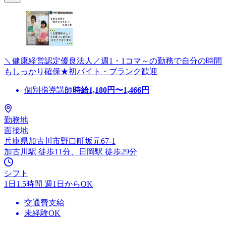
＼健康経営認定優良法人／週1・1コマ～の勤務で自分の時間
もしっかり確保★初バイト・ブランク歓迎
個別指導講師
時給
1,180
円〜
1,466
円
勤務地
面接地
兵庫県加古川市野口町坂元67-1
加古川駅 徒歩11分、日岡駅 徒歩29分
シフト
1日1.5時間 週1日からOK
交通費支給
未経験OK