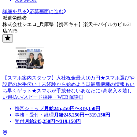
未経験OK
詳細を見る
応募画面に進む
派遣労働者
株式会社シエロ_兵庫県【携帯キャ】楽天モバイルカピル21
店/AF5
【スマホ案内スタッフ】入社祝金最大10万円★スマホ選びや
設定のお手伝い！未経験から始めよう◎最新機種の情報もい
ち早くゲット★スマホが手放せないあなたに♪高収入＆嬉し
い週払い/スピード採用・WEB面談◎
携帯ショップ
月給
245,250
円〜
319,150
円
事務・受付・経理
月給
245,250
円〜
319,150
円
受付
月給
245,250
円〜
319,150
円