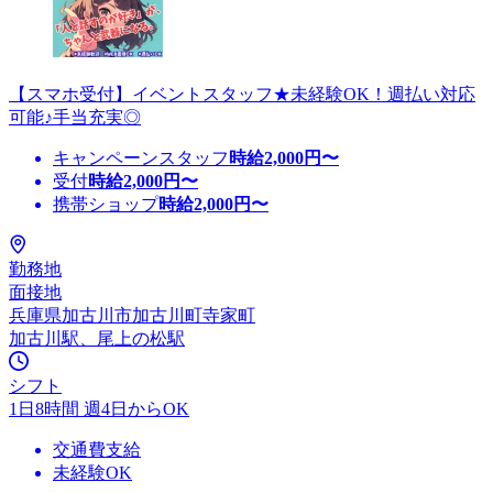
【スマホ受付】イベントスタッフ★未経験OK！週払い対応
可能♪手当充実◎
キャンペーンスタッフ
時給
2,000
円〜
受付
時給
2,000
円〜
携帯ショップ
時給
2,000
円〜
勤務地
面接地
兵庫県加古川市加古川町寺家町
加古川駅、尾上の松駅
シフト
1日8時間 週4日からOK
交通費支給
未経験OK