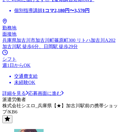
個別指導講師
1コマ
2,180
円〜
3,570
円
勤務地
面接地
兵庫県加古川市加古川町篠原町300 リトハ加古川A202
加古川駅 徒歩6分、日岡駅 徒歩29分
シフト
週1日からOK
交通費支給
未経験OK
詳細を見る
応募画面に進む
派遣労働者
株式会社シエロ_兵庫県【★】加古川駅前の携帯ショッ
プ/KB6