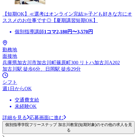
【短期OK】≪選考はオンライン完結≫子ども好きな方にオ
ススメのお仕事です◎【夏期講習短期OK】
個別指導講師
1コマ
2,180
円〜
3,570
円
勤務地
面接地
兵庫県加古川市加古川町篠原町300 リトハ加古川A202
加古川駅 徒歩6分、日岡駅 徒歩29分
シフト
週1日からOK
交通費支給
未経験OK
詳細を見る
応募画面に進む
個別指導学院フリーステップ 加古川教室(短期対象)のその他の求人を見
る