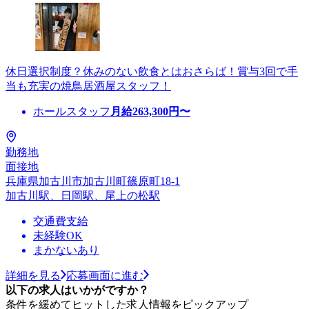
休日選択制度？休みのない飲食とはおさらば！賞与3回で手
当も充実の焼鳥居酒屋スタッフ！
ホールスタッフ
月給
263,300
円〜
勤務地
面接地
兵庫県加古川市加古川町篠原町18-1
加古川駅、日岡駅、尾上の松駅
交通費支給
未経験OK
まかないあり
詳細を見る
応募画面に進む
以下の求人はいかがですか？
条件を緩めてヒットした求人情報をピックアップ