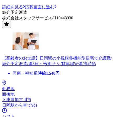
詳細を見る
応募画面に進む
紹介予定派遣
株式会社スタッフサービス/H10443930
【高齢者のお世話】日岡駅の小規模多機能型居宅で介護職/
紹介予定派遣/週3日～/夜勤ナシ/駐車場完備/高時給
医療・福祉系
時給
1,540
円
勤務地
面接地
兵庫県加古川市
日岡駅から車で9分
シフト