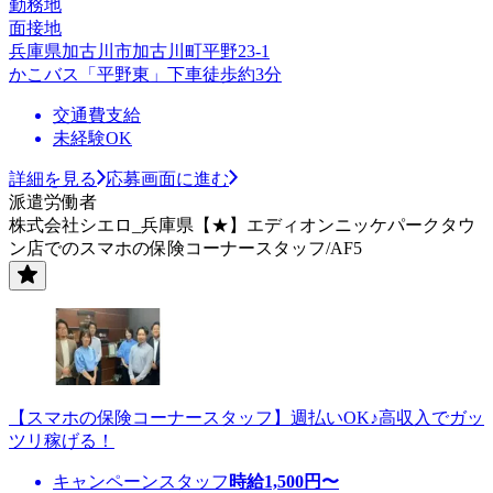
勤務地
面接地
兵庫県加古川市加古川町平野23-1
かこバス「平野東」下車徒歩約3分
交通費支給
未経験OK
詳細を見る
応募画面に進む
派遣労働者
株式会社シエロ_兵庫県【★】エディオンニッケパークタウ
ン店でのスマホの保険コーナースタッフ/AF5
【スマホの保険コーナースタッフ】週払いOK♪高収入でガッ
ツリ稼げる！
キャンペーンスタッフ
時給
1,500
円〜