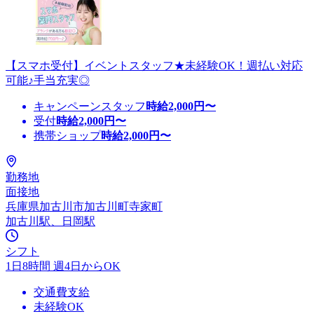
【スマホ受付】イベントスタッフ★未経験OK！週払い対応
可能♪手当充実◎
キャンペーンスタッフ
時給
2,000
円〜
受付
時給
2,000
円〜
携帯ショップ
時給
2,000
円〜
勤務地
面接地
兵庫県加古川市加古川町寺家町
加古川駅、日岡駅
シフト
1日8時間 週4日からOK
交通費支給
未経験OK