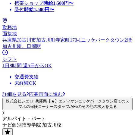
携帯ショップ
時給
1,500
円〜
受付
時給
1,500
円〜
勤務地
面接地
兵庫県加古川市加古川町寺家町173-1ニッケパークタウン2階
加古川駅、日岡駅
シフト
1日8時間 週5日からOK
交通費支給
未経験OK
詳細を見る
応募画面に進む
株式会社シエロ_兵庫県【★】エディオンニッケパークタウン店でのス
マホの保険コーナースタッフ/AF5のその他の求人を見る
アルバイト・パート
ナビ個別指導学院 加古川校