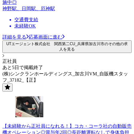
施中◎
神野駅、日岡駅、厄神駅
交通費支給
未経験OK
詳細を見る
応募画面に進む
UTエージェント株式会社 関西第二CU_兵庫県加古川市のその他の求
人を見る
正社員
あと5日で掲載終了
(株)シンクランホールディングス_加古川VM_自販機スタッ
フ_37182_【正】
【未経験から正社員になれる！】コカ・コーラ社の自動販売
機オペレーション◎賞与年2回◎長距離運転なしで身体負担