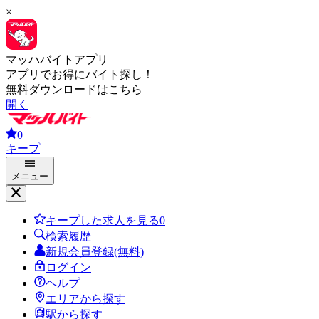
×
マッハバイトアプリ
アプリでお得にバイト探し！
無料ダウンロードはこちら
開く
0
キープ
メニュー
キープした求人を見る
0
検索履歴
新規会員登録(無料)
ログイン
ヘルプ
エリアから探す
駅から探す