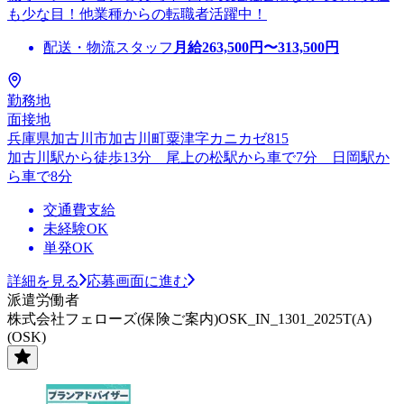
も少な目！他業種からの転職者活躍中！
配送・物流スタッフ
月給
263,500
円〜
313,500
円
勤務地
面接地
兵庫県加古川市加古川町粟津字カニカゼ815
加古川駅から徒歩13分 尾上の松駅から車で7分 日岡駅か
ら車で8分
交通費支給
未経験OK
単発OK
詳細を見る
応募画面に進む
派遣労働者
株式会社フェローズ(保険ご案内)OSK_IN_1301_2025T(A)
(OSK)