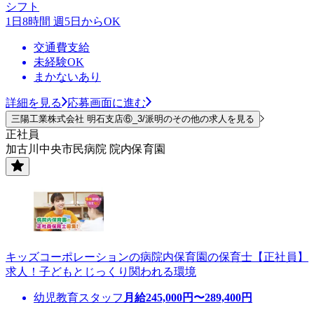
シフト
1日8時間 週5日からOK
交通費支給
未経験OK
まかないあり
詳細を見る
応募画面に進む
三陽工業株式会社 明石支店⑥_3/派明のその他の求人を見る
正社員
加古川中央市民病院 院内保育園
キッズコーポレーションの病院内保育園の保育士【正社員】
求人！子どもとじっくり関われる環境
幼児教育スタッフ
月給
245,000
円〜
289,400
円