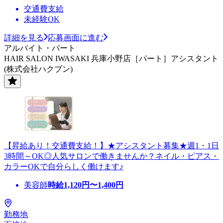
交通費支給
未経験OK
詳細を見る
応募画面に進む
アルバイト・パート
HAIR SALON IWASAKI 兵庫小野店［パート］アシスタント
(株式会社ハクブン)
【昇給あり！交通費支給！】★アシスタント募集★週1・1日
3時間～OK◎人気サロンで働きませんか？ネイル・ピアス・
カラーOKで自分らしく働けます♪
美容師
時給
1,120
円〜
1,400
円
勤務地