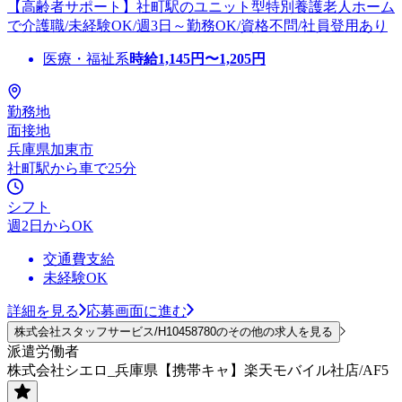
【高齢者サポート】社町駅のユニット型特別養護老人ホーム
で介護職/未経験OK/週3日～勤務OK/資格不問/社員登用あり
医療・福祉系
時給
1,145
円〜
1,205
円
勤務地
面接地
兵庫県加東市
社町駅から車で25分
シフト
週2日からOK
交通費支給
未経験OK
詳細を見る
応募画面に進む
株式会社スタッフサービス/H10458780のその他の求人を見る
派遣労働者
株式会社シエロ_兵庫県【携帯キャ】楽天モバイル社店/AF5