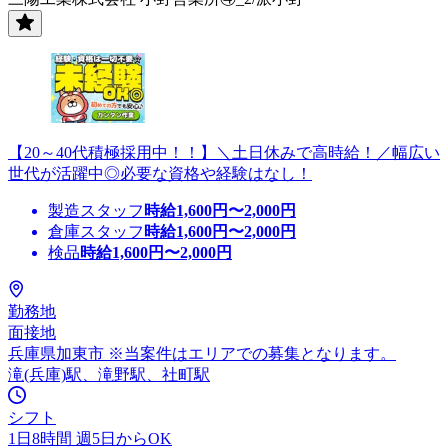
【20～40代積極採用中！！】＼土日休みで高時給！／幅広い
世代が活躍中◎必要な資格や経験はなし！
製造スタッフ
時給
1,600
円〜
2,000
円
倉庫スタッフ
時給
1,600
円〜
2,000
円
検品
時給
1,600
円〜
2,000
円
勤務地
面接地
兵庫県加東市 ※当案件はエリアでの募集となります。
滝(兵庫)駅、滝野駅、社町駅
シフト
1日8時間 週5日からOK