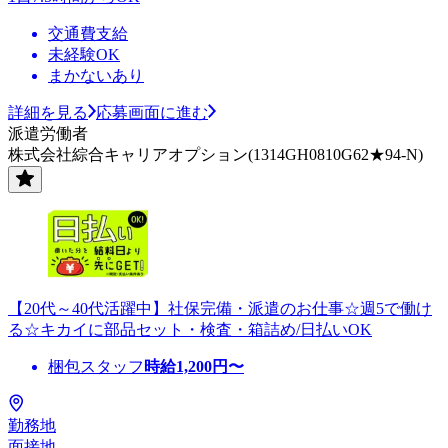
交通費支給
未経験OK
まかないあり
詳細を見る
応募画面に進む
派遣労働者
株式会社綜合キャリアオプション(1314GH0810G62★94-N)
【20代～40代活躍中】社保完備・派遣のお仕事☆週5で働け
る☆キカイに部品セット・検査・箱詰め/日払いOK
梱包スタッフ
時給
1,200
円〜
勤務地
面接地