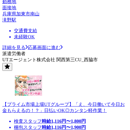
勤務地
面接地
兵庫県加東市南山
滝野駅
交通費支給
未経験OK
詳細を見る
応募画面に進む
派遣労働者
UTエージェント株式会社 関西第三CU_西脇市
【プライム市場上場UTグループ】「え、今日働いて今日お
金もらえるの！？」日払いOK◎カンタン軽作業！
検査スタッフ
時給
1,116
円〜
1,800
円
梱包スタッフ
時給
1,116
円〜
1,900
円