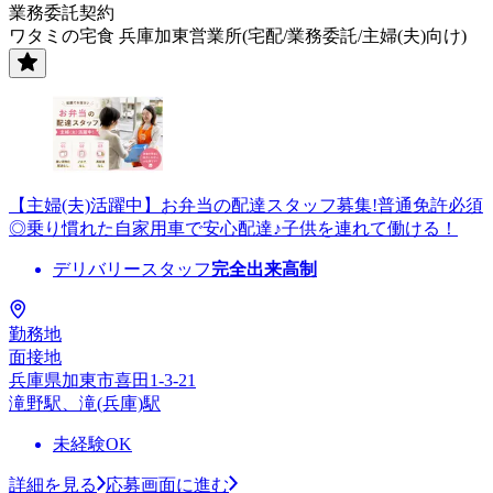
業務委託契約
ワタミの宅食 兵庫加東営業所(宅配/業務委託/主婦(夫)向け)
【主婦(夫)活躍中】お弁当の配達スタッフ募集!普通免許必須
◎乗り慣れた自家用車で安心配達♪子供を連れて働ける！
デリバリースタッフ
完全出来高制
勤務地
面接地
兵庫県加東市喜田1-3-21
滝野駅、滝(兵庫)駅
未経験OK
詳細を見る
応募画面に進む