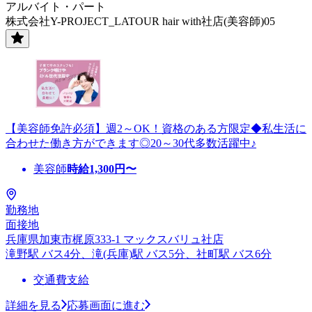
アルバイト・パート
株式会社Y-PROJECT_LATOUR hair with社店(美容師)05
【美容師免許必須】週2～OK！資格のある方限定◆私生活に
合わせた働き方ができます◎20～30代多数活躍中♪
美容師
時給
1,300
円〜
勤務地
面接地
兵庫県加東市梶原333-1 マックスバリュ社店
滝野駅 バス4分、滝(兵庫)駅 バス5分、社町駅 バス6分
交通費支給
詳細を見る
応募画面に進む