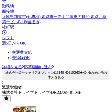
勤務地
面接地
兵庫県加東市(勤務地) 姫路市三左衛門堀東の町80 姫路北条
第一ビルB 1F(面接地)
社町駅
シフト
週5日からOK
交通費支給
未経験OK
詳細を見る
応募画面に進む
株式会社綜合キャリアオプション(1314GH0810G63★40-N)のその他の
求人を見る
派遣労働者
株式会社ドライブトライブ/DR:MJ084-01-MH