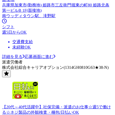
兵庫県加東市(勤務地) 姫路市三左衛門堀東の町80 姫路北条
第一ビルB 1F(面接地)
南ウッディタウン駅、滝野駅
シフト
週5日からOK
交通費支給
未経験OK
詳細を見る
応募画面に進む
派遣労働者
株式会社綜合キャリアオプション(1314GH0810G63★38-N)
【20代～40代活躍中】社保完備・派遣のお仕事☆週5で働け
る☆ネジ製品の外観検査・梱包/日払いOK