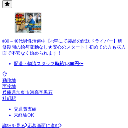
#30～40代男性活躍中【4t車にて製品の配送ドライバー】研
修期間の給与変動なし★安心のスタート！初めての方も収入
面で不安なく始められます！
配送・物流スタッフ
時給
1,800
円〜
勤務地
面接地
兵庫県加東市河高字黒石
社町駅
交通費支給
未経験OK
詳細を見る
応募画面に進む