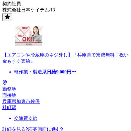
契約社員
株式会社日本ケイテム/13
【エアコンや冷蔵庫のネジ外し】『兵庫県で寮費無料！祝い
金もすぐ支給』
軽作業・製造系
日給
9,000
円〜
勤務地
面接地
兵庫県加東市佐保
社町駅
交通費支給
詳細を見る
応募画面に進む