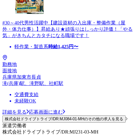
#30～40代男性活躍中【建設資材の入出庫・整備作業（屋
外・体力仕事）】昇給あり★頑張りはしっかり評価！「やる
気」がきちんとカタチになる職場です！
軽作業・製造系
時給
1,425
円〜
勤務地
面接地
兵庫県加東市長貞
滝(兵庫)駅、滝野駅、社町駅
交通費支給
未経験OK
詳細を見る
応募画面に進む
株式会社ドライブトライブ/DR:MJ084-01-MHのその他の求人を見る
派遣労働者
株式会社ドライブトライブ/DR:MJ231-03-MH