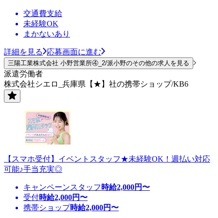
交通費支給
未経験OK
まかないあり
詳細を見る
応募画面に進む
三陽工業株式会社 小野営業所④_2/派小野のその他の求人を見る
派遣労働者
株式会社シエロ_兵庫県【★】社の携帯ショップ/KB6
【スマホ受付】イベントスタッフ★未経験OK！週払い対応
可能♪手当充実◎
キャンペーンスタッフ
時給
2,000
円〜
受付
時給
2,000
円〜
携帯ショップ
時給
2,000
円〜