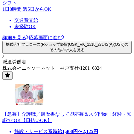
シフト
1日8時間 週5日からOK
交通費支給
未経験OK
詳細を見る
応募画面に進む
株式会社フェローズ(Rショップ経験)OSK_RK_1318_2714S(A)(OSK)の
その他の求人を見る
派遣労働者
株式会社ニッソーネット 神戸支社/1201_6324
【急募】介護職／履歴書なしで即応募＆スグ開始！経験・知
識"0"OK【日払いOK】
施設・サービス系
時給
1,400
円〜
2,125
円