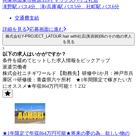
兵庫県加東市梶原333-1 マックスバリュ社店
滝野駅 バス4分、滝(兵庫)駅 バス5分、社町駅 バス6分
交通費支給
詳細を見る
応募画面に進む
株式会社Y-PROJECT_LATOUR hair with社店(美容師)06のその他の求人
を見る
以下の求人はいかがですか？
条件を緩めてヒットした求人情報をピックアップ
派遣労働者
株式会社ニチギワールド 【勤務先】研修中1か月：神戸市兵
庫区⇒研修後：青森県六ケ所村 ★1年間限定で稼ぎたい方
にオススメ★年収864万円可能！！232
★1年限定で年収864万円可能★将来の夢の為、欲しい物の