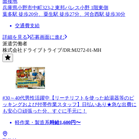
面接地
兵庫県小野市中町323-2 東邦パレス小野 1階東側
葉多駅 徒歩20分、粟生駅 徒歩27分、河合西駅 徒歩30分
交通費支給
詳細を見る
応募画面に進む
派遣労働者
株式会社ドライブトライブ/DR:MJ272-01-MH
#30～40代男性活躍中【リーチリフトを使った給湯器等のピ
ッキングおよび付帯作業スタッフ】日払いあり★急な出費に
も安心◎頑張った分、すぐに手元に！
軽作業・製造系
時給
1,600
円〜