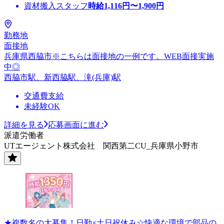
資材搬入スタッフ
時給
1,116
円〜
1,900
円
勤務地
面接地
兵庫県西脇市※こちらは面接地の一例です。WEB面接実施
中◎
西脇市駅、新西脇駅、滝(兵庫)駅
交通費支給
未経験OK
詳細を見る
応募画面に進む
派遣労働者
UTエージェント株式会社 関西第二CU_兵庫県小野市
★複数名の大募集！日勤×土日祝休み☆快適な環境で部品の