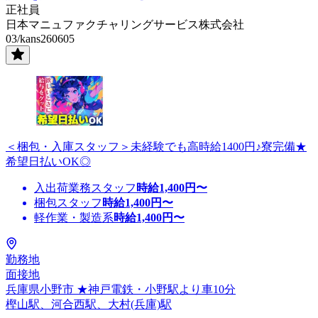
正社員
日本マニュファクチャリングサービス株式会社
03/kans260605
＜梱包・入庫スタッフ＞未経験でも高時給1400円♪寮完備★
希望日払いOK◎
入出荷業務スタッフ
時給
1,400
円〜
梱包スタッフ
時給
1,400
円〜
軽作業・製造系
時給
1,400
円〜
勤務地
面接地
兵庫県小野市 ★神戸電鉄・小野駅より車10分
樫山駅、河合西駅、大村(兵庫)駅