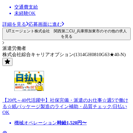
交通費支給
未経験OK
詳細を見る
応募画面に進む
UTエージェント株式会社 関西第二CU_兵庫県加東市のその他の求人
を見る
派遣労働者
株式会社綜合キャリアオプション(1314GH0810G63★40-N)
【20代～40代活躍中】社保完備・派遣のお仕事☆週5で働け
る☆紙パッケージ製造のライン補助・品質チェック/日払い
OK
機械オペレーション
時給
1,520
円〜