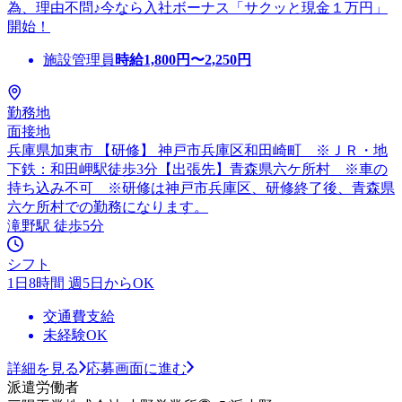
為、理由不問♪今なら入社ボーナス「サクッと現金１万円」
開始！
施設管理員
時給
1,800
円〜
2,250
円
勤務地
面接地
兵庫県加東市 【研修】 神戸市兵庫区和田崎町 ※ＪＲ・地
下鉄：和田岬駅徒歩3分【出張先】青森県六ケ所村 ※車の
持ち込み不可 ※研修は神戸市兵庫区、研修終了後、青森県
六ケ所村での勤務になります。
滝野駅 徒歩5分
シフト
1日8時間 週5日からOK
交通費支給
未経験OK
詳細を見る
応募画面に進む
派遣労働者