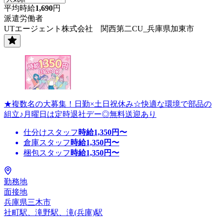
平均時給
1,690
円
派遣労働者
UTエージェント株式会社 関西第二CU_兵庫県加東市
★複数名の大募集！日勤×土日祝休み☆快適な環境で部品の
組立♪月曜日は定時退社デー◎無料送迎あり
仕分けスタッフ
時給
1,350
円〜
倉庫スタッフ
時給
1,350
円〜
梱包スタッフ
時給
1,350
円〜
勤務地
面接地
兵庫県三木市
社町駅、滝野駅、滝(兵庫)駅