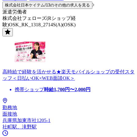
株式会社日本ケイテム/13のその他の求人を見る
派遣労働者
株式会社フェローズ(Rショップ経
験)OSK_RK_1318_2714S(A)(OSK)
高時給で経験を活かせる★楽天モバイルショップの受付スタ
ッフ＜日払いOK×WEB面談OK＞
携帯ショップ
時給
1,700
円〜
2,000
円
勤務地
面接地
兵庫県加東市社1205-1
社町駅、滝野駅