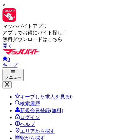
×
マッハバイトアプリ
アプリでお得にバイト探し！
無料ダウンロードはこちら
開く
0
キープ
メニュー
キープした求人を見る
0
検索履歴
新規会員登録(無料)
ログイン
ヘルプ
エリアから探す
駅から探す