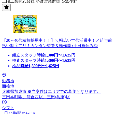
三陽工業株式会社 小野営業所③_5/派小野
【20～40代積極採用中！！】＼幅広い世代活躍中！／給与前
払い制度アリ！カンタン製造＆軽作業♪土日祝休み◎
組立スタッフ
時給
1,300
円〜
1,625
円
検査スタッフ
時給
1,300
円〜
1,625
円
検品
時給
1,300
円〜
1,625
円
勤務地
面接地
兵庫県加東市 ※当案件はエリアでの募集となります。
三田本町駅、河合西駅、三田(兵庫)駅
シフト
1日7.5時間からOK