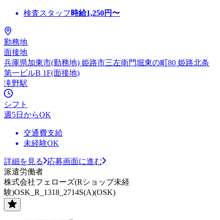
検査スタッフ
時給
1,250
円〜
勤務地
面接地
兵庫県加東市(勤務地) 姫路市三左衛門堀東の町80 姫路北条
第一ビルB 1F(面接地)
滝野駅
シフト
週5日からOK
交通費支給
未経験OK
詳細を見る
応募画面に進む
派遣労働者
株式会社フェローズ(Rショップ未経
験)OSK_R_1318_2714S(A)(OSK)