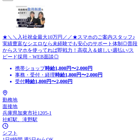
★＼＼入社祝金最大10万円／／★スマホのご案内スタッフ♪
実績豊富なシエロなら未経験でも安心のサポート体制◎普段
からスマホを使ってれば即戦力！高収入＆嬉しい週払い/ス
ピード採用・WEB面談◎
携帯ショップ
時給
1,800
円〜
2,000
円
事務・受付・経理
時給
1,800
円〜
2,000
円
受付
時給
1,800
円〜
2,000
円
勤務地
面接地
兵庫県加東市社1205-1
社町駅、滝野駅
シフト
1日8時間 週5日からOK