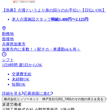
【急募】介護というより身の回りのお手伝い【日払いOK】
老人介護施設スタッフ
時給
1,400
円〜
2,125
円
勤務地
面接地
兵庫県加東市
加東市内に多数！＜駅チカ・車通勤okも有＞
シフト
1日8時間 週5日からOK
交通費支給
未経験OK
短期OK
詳細を見る
応募画面に進む
株式会社ニッソーネット 神戸支社/1201_7491のその他の求人を見る
派遣労働者
三陽工業株式会社 小野営業所④_2/派小野