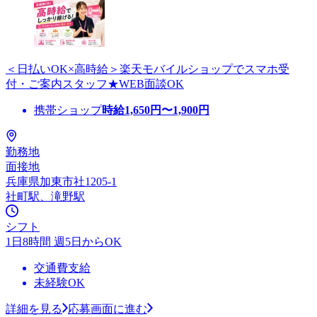
＜日払いOK×高時給＞楽天モバイルショップでスマホ受
付・ご案内スタッフ★WEB面談OK
携帯ショップ
時給
1,650
円〜
1,900
円
勤務地
面接地
兵庫県加東市社1205-1
社町駅、滝野駅
シフト
1日8時間 週5日からOK
交通費支給
未経験OK
詳細を見る
応募画面に進む