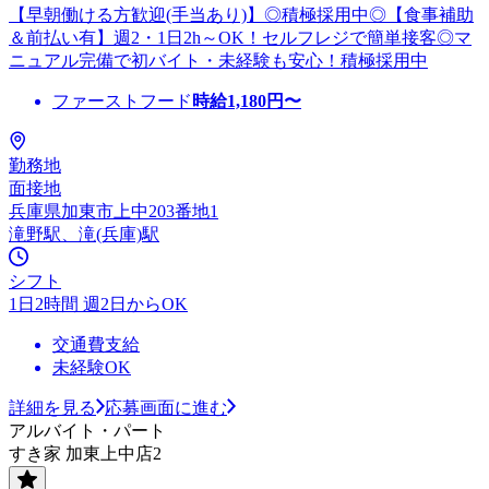
【早朝働ける方歓迎(手当あり)】◎積極採用中◎【食事補助
＆前払い有】週2・1日2h～OK！セルフレジで簡単接客◎マ
ニュアル完備で初バイト・未経験も安心！積極採用中
ファーストフード
時給
1,180
円〜
勤務地
面接地
兵庫県加東市上中203番地1
滝野駅、滝(兵庫)駅
シフト
1日2時間 週2日からOK
交通費支給
未経験OK
詳細を見る
応募画面に進む
アルバイト・パート
すき家 加東上中店2