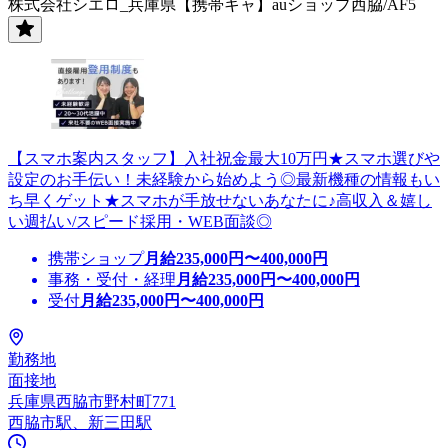
株式会社シエロ_兵庫県【携帯キャ】auショップ西脇/AF5
【スマホ案内スタッフ】入社祝金最大10万円★スマホ選びや
設定のお手伝い！未経験から始めよう◎最新機種の情報もい
ち早くゲット★スマホが手放せないあなたに♪高収入＆嬉し
い週払い/スピード採用・WEB面談◎
携帯ショップ
月給
235,000
円〜
400,000
円
事務・受付・経理
月給
235,000
円〜
400,000
円
受付
月給
235,000
円〜
400,000
円
勤務地
面接地
兵庫県西脇市野村町771
西脇市駅、新三田駅