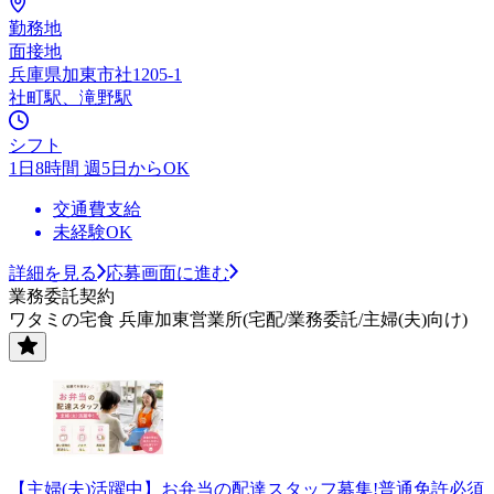
勤務地
面接地
兵庫県加東市社1205-1
社町駅、滝野駅
シフト
1日8時間 週5日からOK
交通費支給
未経験OK
詳細を見る
応募画面に進む
業務委託契約
ワタミの宅食 兵庫加東営業所(宅配/業務委託/主婦(夫)向け)
【主婦(夫)活躍中】お弁当の配達スタッフ募集!普通免許必須