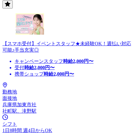
【スマホ受付】イベントスタッフ★未経験OK！週払い対応
可能♪手当充実◎
キャンペーンスタッフ
時給
2,000
円〜
受付
時給
2,000
円〜
携帯ショップ
時給
2,000
円〜
勤務地
面接地
兵庫県加東市社
社町駅、滝野駅
シフト
1日8時間 週4日からOK