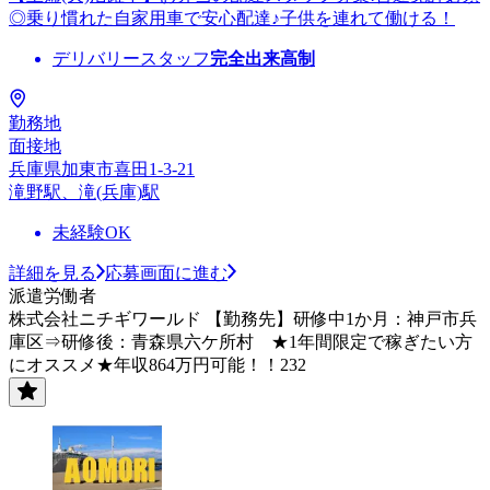
◎乗り慣れた自家用車で安心配達♪子供を連れて働ける！
デリバリースタッフ
完全出来高制
勤務地
面接地
兵庫県加東市喜田1-3-21
滝野駅、滝(兵庫)駅
未経験OK
詳細を見る
応募画面に進む
派遣労働者
株式会社ニチギワールド 【勤務先】研修中1か月：神戸市兵
庫区⇒研修後：青森県六ケ所村 ★1年間限定で稼ぎたい方
にオススメ★年収864万円可能！！232