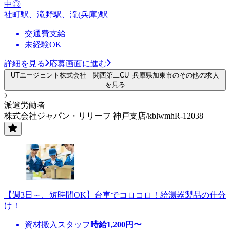
中◎
社町駅、滝野駅、滝(兵庫)駅
交通費支給
未経験OK
詳細を見る
応募画面に進む
UTエージェント株式会社 関西第二CU_兵庫県加東市のその他の求人
を見る
派遣労働者
株式会社ジャパン・リリーフ 神戸支店/kblwmhR-12038
【週3日～、短時間OK】台車でコロコロ！給湯器製品の仕分
け！
資材搬入スタッフ
時給
1,200
円〜