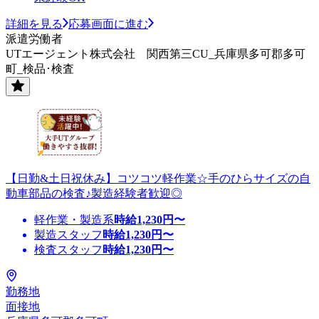
詳細を見る
応募画面に進む
派遣労働者
UTエージェント株式会社 関西第三CU_兵庫県多可郡多可
町_検品･検査
【日勤&土日祝休み】コツコツ軽作業☆手のひらサイズの自
動車部品の検査♪製造経験者歓迎◎
軽作業・製造系
時給
1,230
円〜
製造スタッフ
時給
1,230
円〜
検査スタッフ
時給
1,230
円〜
勤務地
面接地