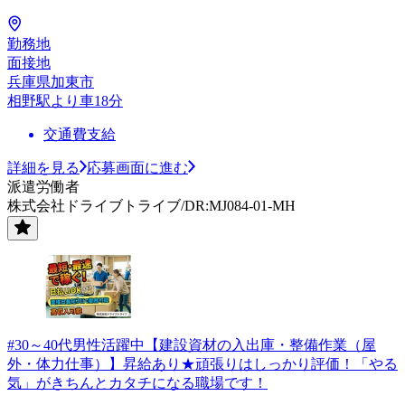
勤務地
面接地
兵庫県加東市
相野駅より車18分
交通費支給
詳細を見る
応募画面に進む
派遣労働者
株式会社ドライブトライブ/DR:MJ084-01-MH
#30～40代男性活躍中【建設資材の入出庫・整備作業（屋
外・体力仕事）】昇給あり★頑張りはしっかり評価！「やる
気」がきちんとカタチになる職場です！