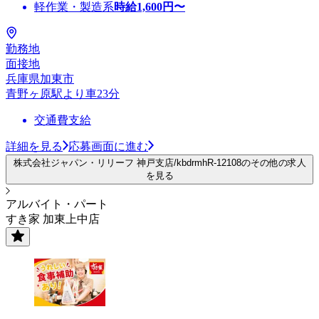
軽作業・製造系
時給
1,600
円〜
勤務地
面接地
兵庫県加東市
青野ヶ原駅より車23分
交通費支給
詳細を見る
応募画面に進む
株式会社ジャパン・リリーフ 神戸支店/kbdrmhR-12108のその他の求人
を見る
アルバイト・パート
すき家 加東上中店