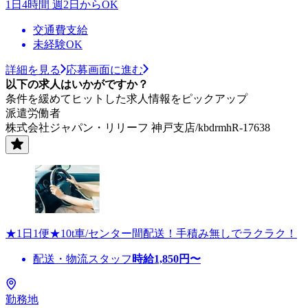
1日4時間 週2日からOK
交通費支給
未経験OK
詳細を見る
応募画面に進む
以下の求人はいかがですか？
条件を緩めてヒットした求人情報をピックアップ
派遣労働者
株式会社ジャパン・リリーフ 神戸支店/kbdrmhR-17638
★1日1便★10t車/センター間配送！手積み無しでラクラク！
配送・物流スタッフ
時給
1,850
円〜
勤務地