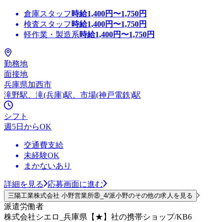
倉庫スタッフ
時給
1,400
円〜
1,750
円
検査スタッフ
時給
1,400
円〜
1,750
円
軽作業・製造系
時給
1,400
円〜
1,750
円
勤務地
面接地
兵庫県加西市
滝野駅、滝(兵庫)駅、市場(神戸電鉄)駅
シフト
週5日からOK
交通費支給
未経験OK
まかないあり
詳細を見る
応募画面に進む
三陽工業株式会社 小野営業所⑧_4/派小野のその他の求人を見る
派遣労働者
株式会社シエロ_兵庫県【★】社の携帯ショップ/KB6