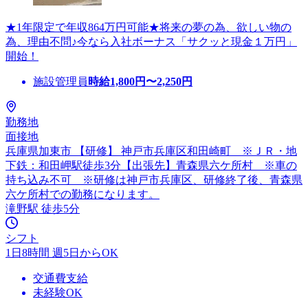
★1年限定で年収864万円可能★将来の夢の為、欲しい物の
為、理由不問♪今なら入社ボーナス「サクッと現金１万円」
開始！
施設管理員
時給
1,800
円〜
2,250
円
勤務地
面接地
兵庫県加東市 【研修】 神戸市兵庫区和田崎町 ※ＪＲ・地
下鉄：和田岬駅徒歩3分【出張先】青森県六ケ所村 ※車の
持ち込み不可 ※研修は神戸市兵庫区、研修終了後、青森県
六ケ所村での勤務になります。
滝野駅 徒歩5分
シフト
1日8時間 週5日からOK
交通費支給
未経験OK