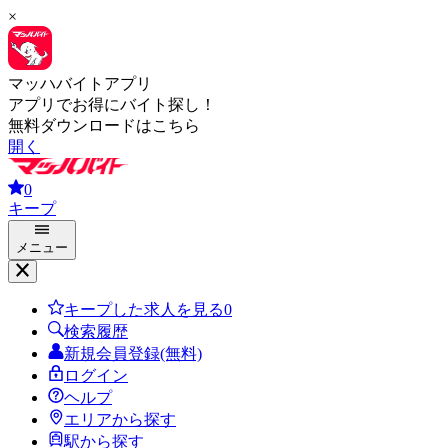
×
マッハバイトアプリ
アプリでお得にバイト探し！
無料ダウンロードはこちら
開く
0
キープ
メニュー
キープした求人を見る
0
検索履歴
新規会員登録(無料)
ログイン
ヘルプ
エリアから探す
駅から探す