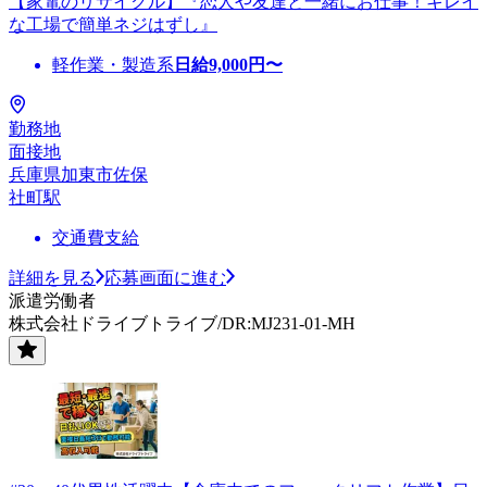
【家電のリサイクル】『恋人や友達と一緒にお仕事！キレイ
な工場で簡単ネジはずし』
軽作業・製造系
日給
9,000
円〜
勤務地
面接地
兵庫県加東市佐保
社町駅
交通費支給
詳細を見る
応募画面に進む
派遣労働者
株式会社ドライブトライブ/DR:MJ231-01-MH