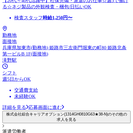
【20代～40代活躍中】社保完備・派遣のお仕事☆週5で働け
る☆ネジ製品の外観検査・梱包/日払いOK
検査スタッフ
時給
1,250
円〜
勤務地
面接地
兵庫県加東市(勤務地) 姫路市三左衛門堀東の町80 姫路北条
第一ビルB 1F(面接地)
滝野駅
シフト
週5日からOK
交通費支給
未経験OK
詳細を見る
応募画面に進む
株式会社綜合キャリアオプション(1314GH0810G63★38-N)のその他の
求人を見る
派遣労働者