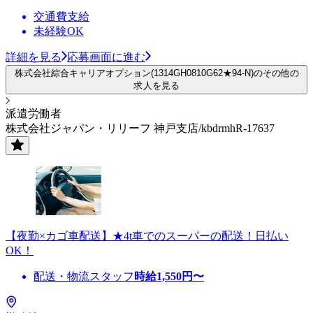
交通費支給
未経験OK
詳細を見る
応募画面に進む
株式会社綜合キャリアオプション(1314GH0810G62★94-N)のその他の
求人を見る
派遣労働者
株式会社ジャパン・リリーフ 神戸支店/kbdrmhR-17637
【夜勤×カゴ車配送】★4t車でのスーパーの配送！日払い
OK！
配送・物流スタッフ
時給
1,550
円〜