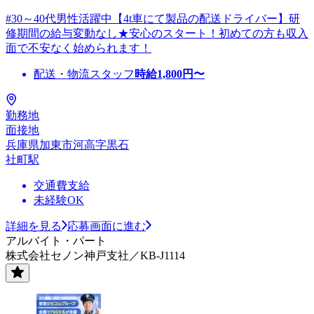
#30～40代男性活躍中【4t車にて製品の配送ドライバー】研
修期間の給与変動なし★安心のスタート！初めての方も収入
面で不安なく始められます！
配送・物流スタッフ
時給
1,800
円〜
勤務地
面接地
兵庫県加東市河高字黒石
社町駅
交通費支給
未経験OK
詳細を見る
応募画面に進む
アルバイト・パート
株式会社セノン神戸支社／KB-J1114