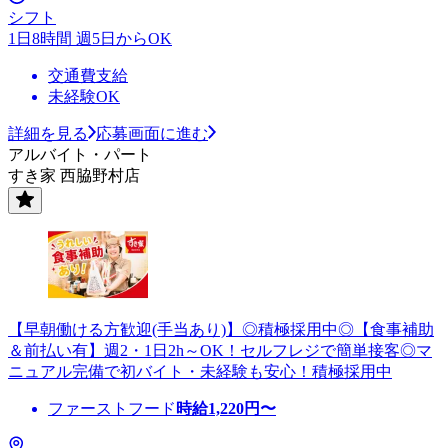
シフト
1日8時間 週5日からOK
交通費支給
未経験OK
詳細を見る
応募画面に進む
アルバイト・パート
すき家 西脇野村店
【早朝働ける方歓迎(手当あり)】◎積極採用中◎【食事補助
＆前払い有】週2・1日2h～OK！セルフレジで簡単接客◎マ
ニュアル完備で初バイト・未経験も安心！積極採用中
ファーストフード
時給
1,220
円〜