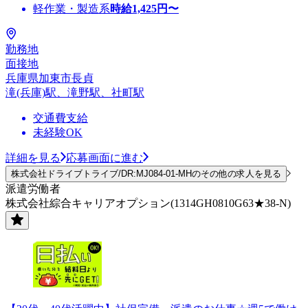
軽作業・製造系
時給
1,425
円〜
勤務地
面接地
兵庫県加東市長貞
滝(兵庫)駅、滝野駅、社町駅
交通費支給
未経験OK
詳細を見る
応募画面に進む
株式会社ドライブトライブ/DR:MJ084-01-MHのその他の求人を見る
派遣労働者
株式会社綜合キャリアオプション(1314GH0810G63★38-N)