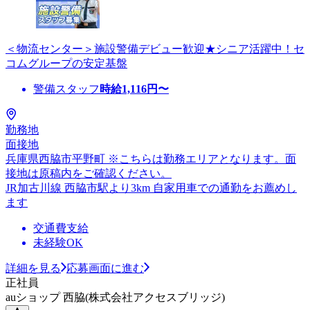
＜物流センター＞施設警備デビュー歓迎★シニア活躍中！セ
コムグループの安定基盤
警備スタッフ
時給
1,116
円〜
勤務地
面接地
兵庫県西脇市平野町 ※こちらは勤務エリアとなります。面
接地は原稿内をご確認ください。
JR加古川線 西脇市駅より3km 自家用車での通勤をお薦めし
ます
交通費支給
未経験OK
詳細を見る
応募画面に進む
正社員
auショップ 西脇(株式会社アクセスブリッジ)