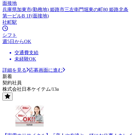
面接地
兵庫県加東市(勤務地) 姫路市三左衛門堀東の町80 姫路北条
第一ビルB 1F(面接地)
社町駅
シフト
週5日からOK
交通費支給
未経験OK
詳細を見る
応募画面に進む
新着
契約社員
株式会社日本ケイテム/13a