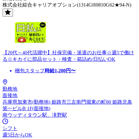
株式会社綜合キャリアオプション(1314GH0810G62★94-N)
【20代～40代活躍中】社保完備・派遣のお仕事☆週5で働け
る☆キカイに部品セット・検査・箱詰め/日払いOK
梱包スタッフ
時給
1,200
円〜
勤務地
面接地
兵庫県加東市(勤務地) 姫路市三左衛門堀東の町80 姫路北条
第一ビルB 1F(面接地)
南ウッディタウン駅、滝野駅
シフト
週5日からOK