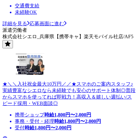
交通費支給
未経験OK
詳細を見る
応募画面に進む
派遣労働者
株式会社シエロ_兵庫県【携帯キャ】楽天モバイル社店/AF5
★＼＼入社祝金最大10万円／／★スマホのご案内スタッフ♪
実績豊富なシエロなら未経験でも安心のサポート体制◎普段
からスマホを使ってれば即戦力！高収入＆嬉しい週払い/ス
ピード採用・WEB面談◎
携帯ショップ
時給
1,800
円〜
2,000
円
事務・受付・経理
時給
1,800
円〜
2,000
円
受付
時給
1,800
円〜
2,000
円