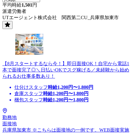
平均時給
1,501
円
派遣労働者
UTエージェント株式会社 関西第二CU_兵庫県加東市
【8月スタートするなら今！】即日面接OK！自宅から電話1
本で面接完了◎＼日払いOKでスグ稼げる／未経験から始め
られるお仕事多数あり！
仕分けスタッフ
時給
1,200
円〜
1,800
円
倉庫スタッフ
時給
1,200
円〜
1,800
円
梱包スタッフ
時給
1,200
円〜
1,800
円
勤務地
面接地
兵庫県加東市 ※こちらは面接地の一例です。WEB面接実施