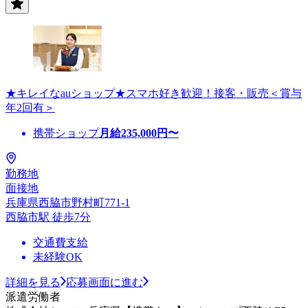
★キレイなauショップ★スマホ好き歓迎！接客・販売＜賞与
年2回有＞
携帯ショップ
月給
235,000
円〜
勤務地
面接地
兵庫県西脇市野村町771-1
西脇市駅 徒歩7分
交通費支給
未経験OK
詳細を見る
応募画面に進む
派遣労働者