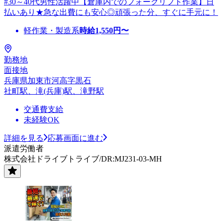
#30～40代男性活躍中【倉庫内でのフォークリフト作業】日
払いあり★急な出費にも安心◎頑張った分、すぐに手元に！
軽作業・製造系
時給
1,550
円〜
勤務地
面接地
兵庫県加東市河高字黒石
社町駅、滝(兵庫)駅、滝野駅
交通費支給
未経験OK
詳細を見る
応募画面に進む
派遣労働者
株式会社ドライブトライブ/DR:MJ231-03-MH