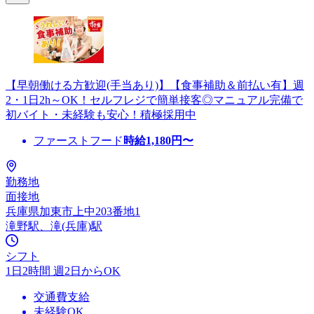
【早朝働ける方歓迎(手当あり)】【食事補助＆前払い有】週
2・1日2h～OK！セルフレジで簡単接客◎マニュアル完備で
初バイト・未経験も安心！積極採用中
ファーストフード
時給
1,180
円〜
勤務地
面接地
兵庫県加東市上中203番地1
滝野駅、滝(兵庫)駅
シフト
1日2時間 週2日からOK
交通費支給
未経験OK