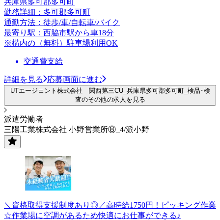
兵庫県多可郡多可町
勤務詳細：多可郡多可町
通勤方法：徒歩/車/自転車/バイク
最寄り駅：西脇市駅から車18分
※構内の（無料）駐車場利用OK
交通費支給
詳細を見る
応募画面に進む
UTエージェント株式会社 関西第三CU_兵庫県多可郡多可町_検品･検
査のその他の求人を見る
派遣労働者
三陽工業株式会社 小野営業所⑧_4/派小野
＼資格取得支援制度あり◎／高時給1750円！ピッキング作業
☆作業場に空調があるため快適にお仕事ができる♪