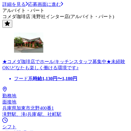
詳細を見る
応募画面に進む
アルバイト・パート
コメダ珈琲店 滝野社インター店(アルバイト・パート)
★コメダ珈琲店でホール/キッチンスタッフ募集中★未経験
OK!どなたも楽しく働ける環境です♪
フード系
時給
1,130
円〜
1,180
円
勤務地
面接地
兵庫県加東市北野400番1
滝野駅、滝(兵庫)駅、社町駅
シフト