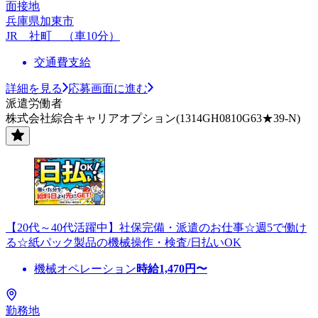
面接地
兵庫県加東市
JR 社町 （車10分）
交通費支給
詳細を見る
応募画面に進む
派遣労働者
株式会社綜合キャリアオプション(1314GH0810G63★39-N)
【20代～40代活躍中】社保完備・派遣のお仕事☆週5で働け
る☆紙パック製品の機械操作・検査/日払いOK
機械オペレーション
時給
1,470
円〜
勤務地