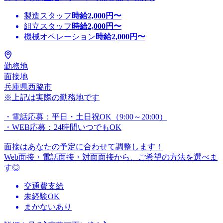
製造スタッフ
時給
2,000
円〜
組立スタッフ
時給
2,000
円〜
機械オペレーション
時給
2,000
円〜
勤務地
面接地
兵庫県西脇市
※上記は実際の勤務地です
・電話応募：平日・土日祝OK（9:00～20:00）
・WEB応募：24時間いつでもOK
面接はあなたの予定に合わせて調整します！
Web面接・電話面接・対面面接から、ご希望の方法を選べま
す◎
交通費支給
未経験OK
まかないあり