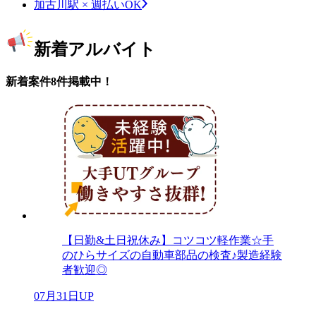
加古川駅 × 週払いOK
新着アルバイト
新着案件8件掲載中！
【日勤&土日祝休み】コツコツ軽作業☆手
のひらサイズの自動車部品の検査♪製造経験
者歓迎◎
07月31日UP