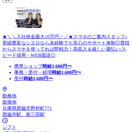
★＼＼入社祝金最大10万円／／★スマホのご案内スタッフ♪
実績豊富なシエロなら未経験でも安心のサポート体制◎普段
からスマホを使ってれば即戦力！高収入＆嬉しい週払い/ス
ピード採用・WEB面談◎
携帯ショップ
時給
1,600
円〜
事務・受付・経理
時給
1,600
円〜
受付
時給
1,600
円〜
勤務地
面接地
兵庫県西脇市野村町771
西脇市駅、新三田駅
シフト