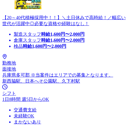
【20～40代積極採用中！！】＼土日休みで高時給！／幅広い
世代が活躍中◎必要な資格や経験はなし！
製造スタッフ
時給
1,600
円〜
2,000
円
倉庫スタッフ
時給
1,600
円〜
2,000
円
検品
時給
1,600
円〜
2,000
円
勤務地
面接地
兵庫県多可郡 ※当案件はエリアでの募集となります。
新西脇駅、日本へそ公園駅、久下村駅
シフト
1日8時間 週5日からOK
交通費支給
未経験OK
まかないあり