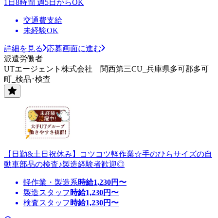
1日8時間 週5日からOK
交通費支給
未経験OK
詳細を見る
応募画面に進む
派遣労働者
UTエージェント株式会社 関西第三CU_兵庫県多可郡多可
町_検品･検査
【日勤&土日祝休み】コツコツ軽作業☆手のひらサイズの自
動車部品の検査♪製造経験者歓迎◎
軽作業・製造系
時給
1,230
円〜
製造スタッフ
時給
1,230
円〜
検査スタッフ
時給
1,230
円〜