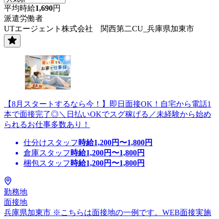
平均時給
1,690
円
派遣労働者
UTエージェント株式会社 関西第二CU_兵庫県加東市
【8月スタートするなら今！】即日面接OK！自宅から電話1
本で面接完了◎＼日払いOKでスグ稼げる／未経験から始め
られるお仕事多数あり！
仕分けスタッフ
時給
1,200
円〜
1,800
円
倉庫スタッフ
時給
1,200
円〜
1,800
円
梱包スタッフ
時給
1,200
円〜
1,800
円
勤務地
面接地
兵庫県加東市 ※こちらは面接地の一例です。WEB面接実施