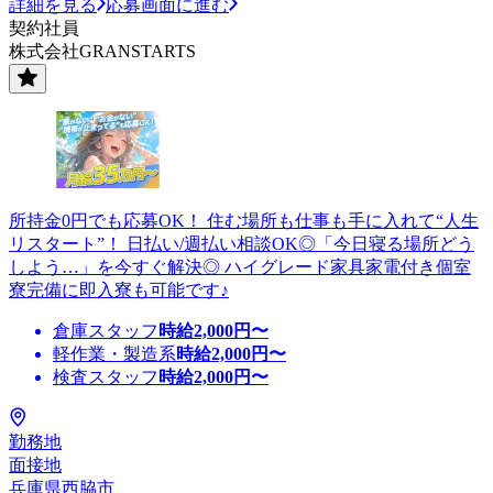
詳細を見る
応募画面に進む
契約社員
株式会社GRANSTARTS
所持金0円でも応募OK！ 住む場所も仕事も手に入れて“人生
リスタート”！ 日払い/週払い相談OK◎「今日寝る場所どう
しよう…」を今すぐ解決◎ ハイグレード家具家電付き個室
寮完備に即入寮も可能です♪
倉庫スタッフ
時給
2,000
円〜
軽作業・製造系
時給
2,000
円〜
検査スタッフ
時給
2,000
円〜
勤務地
面接地
兵庫県西脇市