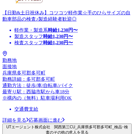
【日勤&土日祝休み】コツコツ軽作業☆手のひらサイズの自
動車部品の検査♪製造経験者歓迎◎
軽作業・製造系
時給
1,230
円〜
製造スタッフ
時給
1,230
円〜
検査スタッフ
時給
1,230
円〜
勤務地
面接地
兵庫県多可郡多可町
勤務詳細：多可郡多可町
通勤方法：徒歩/車/自転車/バイク
最寄り駅：西脇市駅から車18分
※構内の（無料）駐車場利用OK
交通費支給
詳細を見る
応募画面に進む
UTエージェント株式会社 関西第三CU_兵庫県多可郡多可町_検品･検
査のその他の求人を見る