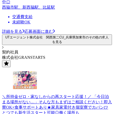
中◎
西脇市駅、新西脇駅、比延駅
交通費支給
未経験OK
詳細を見る
応募画面に進む
UTエージェント株式会社 関西第二CU_兵庫県加東市のその他の求人
を見る
契約社員
株式会社GRANSTARTS
＼所持金ゼロ・家なしからの再スタート応援！／ 「今日泊
まる場所がない…」そんな方もまずはご相談ください！即入
寮OK×食事サポートあり★家具家電付き個室寮でカバンひ
とつでも新生活スタート可能◎働く場所も