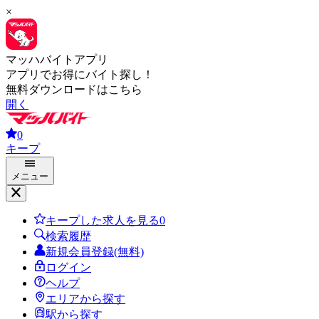
×
マッハバイトアプリ
アプリでお得にバイト探し！
無料ダウンロードはこちら
開く
0
キープ
メニュー
キープした求人を見る
0
検索履歴
新規会員登録(無料)
ログイン
ヘルプ
エリアから探す
駅から探す