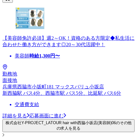
【美容師免許必須】週2～OK！資格のある方限定◆私生活に
合わせた働き方ができます◎20～30代活躍中！
美容師
時給
1,300
円〜
勤務地
面接地
兵庫県西脇市小坂町181 マックスバリュ小坂店
新西脇駅 バス4分、西脇市駅 バス5分、比延駅 バス6分
交通費支給
詳細を見る
応募画面に進む
株式会社Y-PROJECT_LATOUR hair with西脇小坂店(美容師)06のその他
の求人を見る