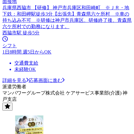
面接地
兵庫県西脇市 【研修】 神戸市兵庫区和田崎町 ※ＪＲ・地
下鉄：和田岬駅徒歩3分【出張先】青森県六ケ所村 ※車の
持ち込み不可 ※研修は神戸市兵庫区、研修終了後、青森県
六ケ所村での勤務になります。
西脇市駅 徒歩5分
シフト
1日8時間 週5日からOK
交通費支給
未経験OK
詳細を見る
応募画面に進む
派遣労働者
マンパワーグループ株式会社 ケアサービス事業部(介護) 神
戸支店