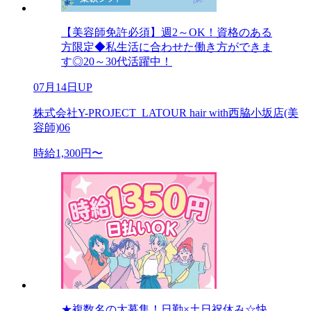
【美容師免許必須】週2～OK！資格のある
方限定◆私生活に合わせた働き方ができま
す◎20～30代活躍中！
07月14日UP
株式会社Y-PROJECT_LATOUR hair with西脇小坂店(美
容師)06
時給1,300円〜
★複数名の大募集！日勤×土日祝休み☆快