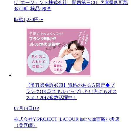
UTエージェント株式会社 関西第三CU_兵庫県多可郡
多可町_検品･検査
時給1,230円〜
【美容師免許必須】資格のある方限定◆ブ
ランクOK◎スキルアップしたい方にもオス
スメ！20代多数活躍中！
07月14日UP
株式会社Y-PROJECT_LATOUR hair with西脇小坂店
（美容師）