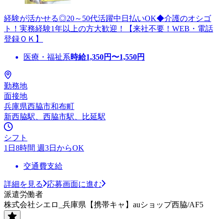
経験が活かせる◎20～50代活躍中日払いOK◆介護のオシゴ
ト！実務経験1年以上の方大歓迎！【来社不要！WEB・電話
登録ＯＫ】
医療・福祉系
時給
1,350
円〜
1,550
円
勤務地
面接地
兵庫県西脇市和布町
新西脇駅、西脇市駅、比延駅
シフト
1日8時間 週3日からOK
交通費支給
詳細を見る
応募画面に進む
派遣労働者
株式会社シエロ_兵庫県【携帯キャ】auショップ西脇/AF5