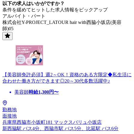
以下の求人はいかがですか？
条件を緩めてヒットした求人情報をピックアップ
アルバイト・パート
株式会社Y-PROJECT_LATOUR hair with西脇小坂店(美容
師)05
【美容師免許必須】週2～OK！資格のある方限定◆私生活に
合わせた働き方ができます◎20～30代多数活躍中♪
美容師
時給
1,300
円〜
勤務地
面接地
兵庫県西脇市小坂町181 マックスバリュ小坂店
新西脇駅 バス4分、西脇市駅 バス5分、比延駅 バス6分