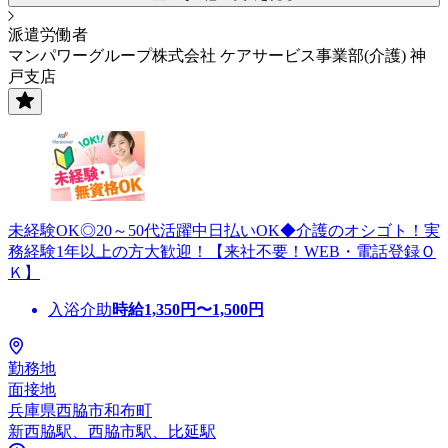
派遣労働者
マンパワーグループ株式会社 ケアサービス事業部(介護) 神
戸支店
未経験OK◎20～50代活躍中日払いOK◆介護のオシゴト！実
務経験1年以上の方大歓迎！【来社不要！WEB・電話登録Ｏ
Ｋ】
入浴介助
時給
1,350
円〜
1,500
円
勤務地
面接地
兵庫県西脇市和布町
新西脇駅、西脇市駅、比延駅