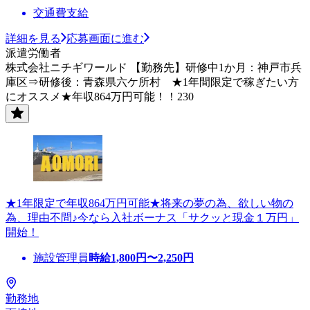
交通費支給
詳細を見る
応募画面に進む
派遣労働者
株式会社ニチギワールド 【勤務先】研修中1か月：神戸市兵
庫区⇒研修後：青森県六ケ所村 ★1年間限定で稼ぎたい方
にオススメ★年収864万円可能！！230
★1年限定で年収864万円可能★将来の夢の為、欲しい物の
為、理由不問♪今なら入社ボーナス「サクッと現金１万円」
開始！
施設管理員
時給
1,800
円〜
2,250
円
勤務地