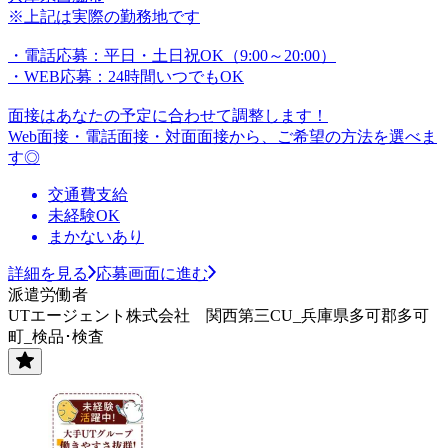
※上記は実際の勤務地です
・電話応募：平日・土日祝OK（9:00～20:00）
・WEB応募：24時間いつでもOK
面接はあなたの予定に合わせて調整します！
Web面接・電話面接・対面面接から、ご希望の方法を選べま
す◎
交通費支給
未経験OK
まかないあり
詳細を見る
応募画面に進む
派遣労働者
UTエージェント株式会社 関西第三CU_兵庫県多可郡多可
町_検品･検査