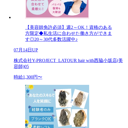
【美容師免許必須】週2～OK！資格のある
方限定◆私生活に合わせた働き方ができま
す◎20～30代多数活躍中♪
07月14日UP
株式会社Y-PROJECT_LATOUR hair with西脇小坂店(美
容師)05
時給1,300円〜