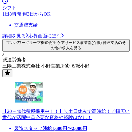
シフト
1日8時間 週3日からOK
交通費支給
詳細を見る
応募画面に進む
マンパワーグループ株式会社 ケアサービス事業部(介護) 神戸支店のそ
の他の求人を見る
派遣労働者
三陽工業株式会社 小野営業所④_6/派小野
【20～40代積極採用中！！】＼土日休みで高時給！／幅広い
世代が活躍中◎必要な資格や経験はなし！
製造スタッフ
時給
1,600
円〜
2,000
円