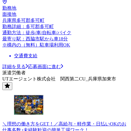
勤務地
面接地
兵庫県多可郡多可町
勤務詳細：多可郡多可町
通勤方法：徒歩/車/自転車/バイク
最寄り駅：西脇市駅から車18分
※構内の（無料）駐車場利用OK
交通費支給
詳細を見る
応募画面に進む
派遣労働者
UTエージェント株式会社 関西第二CU_兵庫県加東市
＼理想の働き方をGET！／高給与・軽作業・日払いOKのお
仕事多数♪未経験歓迎の簡単工場ワーク！