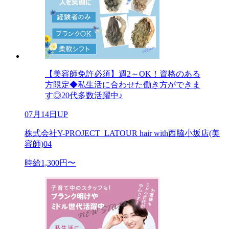
【美容師免許必須】週2～OK！資格のある
方限定◆私生活に合わせた働き方ができま
す◎20代多数活躍中♪
07月14日UP
株式会社Y-PROJECT_LATOUR hair with西脇小坂店(美
容師)04
時給1,300円〜