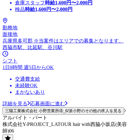
倉庫スタッフ
時給
1,600
円〜
2,000
円
検品
時給
1,600
円〜
2,000
円
勤務地
面接地
兵庫県多可郡 ※当案件はエリアでの募集となります。
西脇市駅、比延駅、谷川駅
シフト
1日8時間 週5日からOK
交通費支給
未経験OK
まかないあり
詳細を見る
応募画面に進む
三陽工業株式会社 小野営業所④_6/派小野のその他の求人を見る
アルバイト・パート
株式会社Y-PROJECT_LATOUR hair with西脇小坂店(美容
師)06