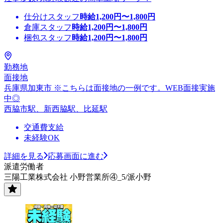
仕分けスタッフ
時給
1,200
円〜
1,800
円
倉庫スタッフ
時給
1,200
円〜
1,800
円
梱包スタッフ
時給
1,200
円〜
1,800
円
勤務地
面接地
兵庫県加東市 ※こちらは面接地の一例です。WEB面接実施
中◎
西脇市駅、新西脇駅、比延駅
交通費支給
未経験OK
詳細を見る
応募画面に進む
派遣労働者
三陽工業株式会社 小野営業所④_5/派小野