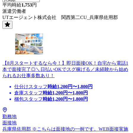
平均時給
1,753
円
派遣労働者
UTエージェント株式会社 関西第二CU_兵庫県佐用郡
【8月スタートするなら今！】即日面接OK！自宅から電話1
本で面接完了◎＼日払いOKでスグ稼げる／未経験から始め
られるお仕事多数あり！
仕分けスタッフ
時給
1,200
円〜
1,800
円
倉庫スタッフ
時給
1,200
円〜
1,800
円
梱包スタッフ
時給
1,200
円〜
1,800
円
勤務地
面接地
兵庫県佐用郡 ※こちらは面接地の一例です。WEB面接実施