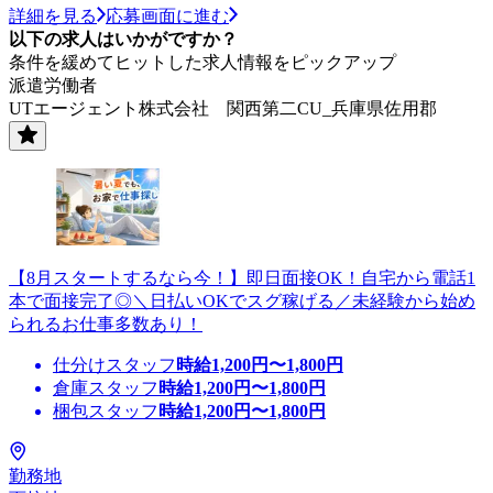
詳細を見る
応募画面に進む
以下の求人はいかがですか？
条件を緩めてヒットした求人情報をピックアップ
派遣労働者
UTエージェント株式会社 関西第二CU_兵庫県佐用郡
【8月スタートするなら今！】即日面接OK！自宅から電話1
本で面接完了◎＼日払いOKでスグ稼げる／未経験から始め
られるお仕事多数あり！
仕分けスタッフ
時給
1,200
円〜
1,800
円
倉庫スタッフ
時給
1,200
円〜
1,800
円
梱包スタッフ
時給
1,200
円〜
1,800
円
勤務地