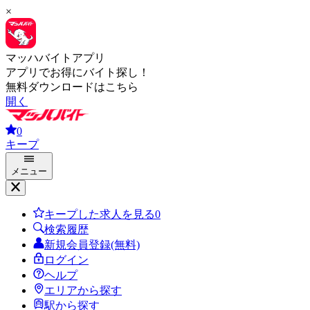
×
マッハバイトアプリ
アプリでお得にバイト探し！
無料ダウンロードはこちら
開く
0
キープ
メニュー
キープした求人を見る
0
検索履歴
新規会員登録(無料)
ログイン
ヘルプ
エリアから探す
駅から探す