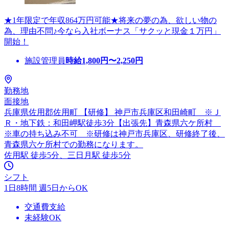
★1年限定で年収864万円可能★将来の夢の為、欲しい物の
為、理由不問♪今なら入社ボーナス「サクッと現金１万円」
開始！
施設管理員
時給
1,800
円〜
2,250
円
勤務地
面接地
兵庫県佐用郡佐用町 【研修】 神戸市兵庫区和田崎町 ※Ｊ
Ｒ・地下鉄：和田岬駅徒歩3分【出張先】青森県六ケ所村
※車の持ち込み不可 ※研修は神戸市兵庫区、研修終了後、
青森県六ケ所村での勤務になります。
佐用駅 徒歩5分、三日月駅 徒歩5分
シフト
1日8時間 週5日からOK
交通費支給
未経験OK