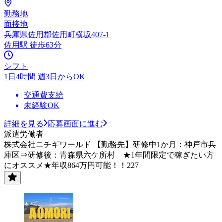
勤務地
面接地
兵庫県佐用郡佐用町横坂407-1
佐用駅 徒歩63分
シフト
1日4時間 週3日からOK
交通費支給
未経験OK
詳細を見る
応募画面に進む
派遣労働者
株式会社ニチギワールド 【勤務先】研修中1か月：神戸市兵
庫区⇒研修後：青森県六ケ所村 ★1年間限定で稼ぎたい方
にオススメ★年収864万円可能！！227