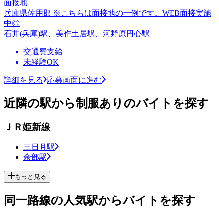
面接地
兵庫県佐用郡 ※こちらは面接地の一例です。WEB面接実施
中◎
石井(兵庫)駅、美作土居駅、河野原円心駅
交通費支給
未経験OK
詳細を見る
応募画面に進む
近隣の駅から制服ありのバイトを探す
ＪＲ姫新線
三日月駅
余部駅
もっと見る
同一路線の人気駅からバイトを探す