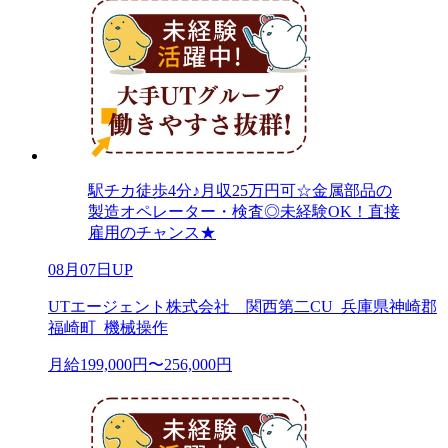
駅チカ徒歩4分♪月収25万円可☆金属部品の
製造オペレーター・検査◎未経験OK！直接
雇用のチャンス★
08月07日UP
UTエージェント株式会社 関西第二CU_兵庫県神崎郡
福崎町_機械操作
月給199,000円〜256,000円