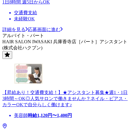
1日8時間 週5日からOK
交通費支給
未経験OK
詳細を見る
応募画面に進む
アルバイト・パート
HAIR SALON IWASAKI 兵庫香寺店［パート］アシスタント
(株式会社ハクブン)
【昇給あり！交通費支給！】★アシスタント募集★週1・1日
3時間～OK◎人気サロンで働きませんか？ネイル・ピアス・
カラーOKで自分らしく働けます♪
美容師
時給
1,120
円〜
1,400
円