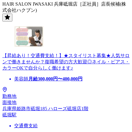
HAIR SALON IWASAKI 兵庫砥堀店［正社員］店長候補(株
式会社ハクブン)
【昇給あり！交通費支給！】★スタイリスト募集★人気サロ
ンで働きませんか？復職希望の方大歓迎◎ネイル・ピアス・
カラーOKで自分らしく働けます♪
美容師
月給
300,000
円〜
400,000
円
勤務地
面接地
兵庫県姫路市砥堀185 ハローズ砥堀店1階
砥堀駅
交通費支給