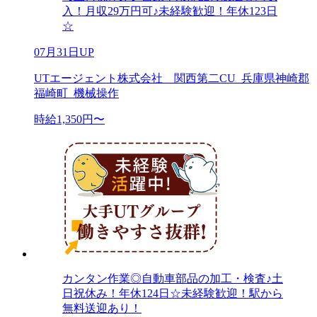
入！月収29万円可♪未経験歓迎！年休123日
☆
07月31日UP
UTエージェント株式会社 関西第二CU_兵庫県神崎郡
福崎町_機械操作
時給1,350円〜
カンタン作業◎自動車部品の加工・検査♪土
日祝休み！年休124日☆未経験歓迎！駅から
無料送迎あり！