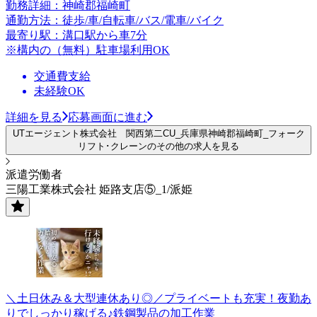
勤務詳細：神崎郡福崎町
通勤方法：徒歩/車/自転車/バス/電車/バイク
最寄り駅：溝口駅から車7分
※構内の（無料）駐車場利用OK
交通費支給
未経験OK
詳細を見る
応募画面に進む
UTエージェント株式会社 関西第二CU_兵庫県神崎郡福崎町_フォーク
リフト･クレーンのその他の求人を見る
派遣労働者
三陽工業株式会社 姫路支店⑤_1/派姫
＼土日休み＆大型連休あり◎／プライベートも充実！夜勤あ
りでしっかり稼げる♪鉄鋼製品の加工作業