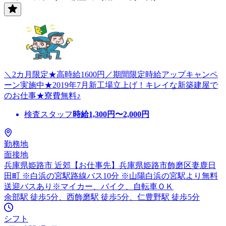
＼2カ月限定★高時給1600円／期間限定時給アップキャンペ
ーン実施中★2019年7月新工場立上げ！キレイな新築建屋で
のお仕事★寮費無料♪
検査スタッフ
時給
1,300
円〜
2,000
円
勤務地
面接地
兵庫県姫路市 近郊【お仕事先】兵庫県姫路市飾磨区妻鹿日
田町 ※白浜の宮駅路線バス10分 ※山陽白浜の宮駅より無料
送迎バスあり※マイカー、バイク、自転車ＯＫ
余部駅 徒歩5分、西飾磨駅 徒歩5分、仁豊野駅 徒歩5分
シフト