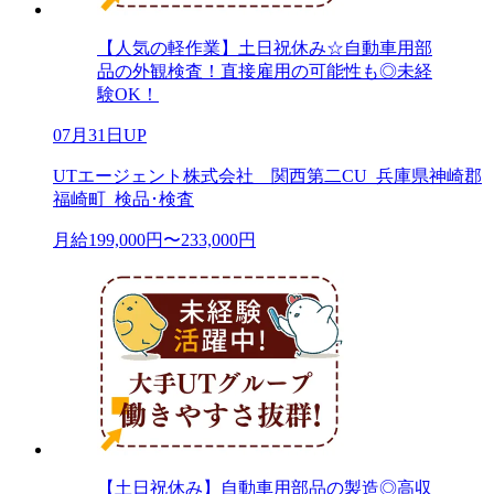
【人気の軽作業】土日祝休み☆自動車用部
品の外観検査！直接雇用の可能性も◎未経
験OK！
07月31日UP
UTエージェント株式会社 関西第二CU_兵庫県神崎郡
福崎町_検品･検査
月給199,000円〜233,000円
【土日祝休み】自動車用部品の製造◎高収