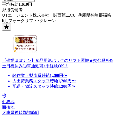
平均時給
1,619
円
派遣労働者
UTエージェント株式会社 関西第二CU_兵庫県神崎郡福崎
町_フォークリフト･クレーン
【残業ほぼナシ】食品用紙パックのリフト運搬★交代勤務&
土日祝休み◎車通勤可♪未経験OK！
軽作業・製造系
時給
1,200
円〜
入出荷業務スタッフ
時給
1,200
円〜
配送・物流スタッフ
時給
1,200
円〜
勤務地
面接地
兵庫県神崎郡福崎町