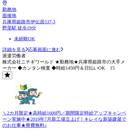
勤務地
面接地
兵庫県姫路市伊伝居537-3
野里駅 徒歩19分
未経験OK
詳細を見る
応募画面に進む
派遣労働者
株式会社ニチギワールド ★勤務地★兵庫県姫路市の大手メ
ーカー ◆カンタン検査 ◆時給1450円＆日払いOK 15
＼2カ月限定★高時給1600円／期間限定時給アップキャンペ
ーン実施中★2019年7月新工場立上げ！キレイな新築建屋で
のお仕事★寮費無料♪