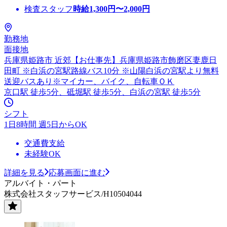
検査スタッフ
時給
1,300
円〜
2,000
円
勤務地
面接地
兵庫県姫路市 近郊【お仕事先】兵庫県姫路市飾磨区妻鹿日
田町 ※白浜の宮駅路線バス10分 ※山陽白浜の宮駅より無料
送迎バスあり※マイカー、バイク、自転車ＯＫ
京口駅 徒歩5分、砥堀駅 徒歩5分、白浜の宮駅 徒歩5分
シフト
1日8時間 週5日からOK
交通費支給
未経験OK
詳細を見る
応募画面に進む
アルバイト・パート
株式会社スタッフサービス/H10504044