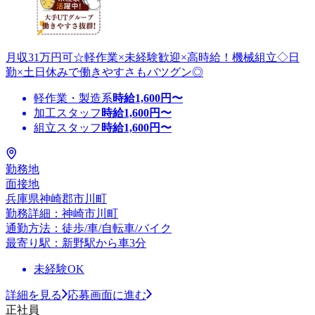
月収31万円可☆軽作業×未経験歓迎×高時給！機械組立◇日
勤×土日休みで働きやすさもバツグン◎
軽作業・製造系
時給
1,600
円〜
加工スタッフ
時給
1,600
円〜
組立スタッフ
時給
1,600
円〜
勤務地
面接地
兵庫県神崎郡市川町
勤務詳細：神崎市川町
通勤方法：徒歩/車/自転車/バイク
最寄り駅：新野駅から車3分
未経験OK
詳細を見る
応募画面に進む
正社員