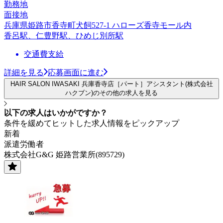
勤務地
面接地
兵庫県姫路市香寺町犬飼527-1 ハローズ香寺モール内
香呂駅、仁豊野駅、ひめじ別所駅
交通費支給
詳細を見る
応募画面に進む
HAIR SALON IWASAKI 兵庫香寺店［パート］アシスタント(株式会社
ハクブン)のその他の求人を見る
以下の求人はいかがですか？
条件を緩めてヒットした求人情報をピックアップ
新着
派遣労働者
株式会社G&G 姫路営業所(895729)