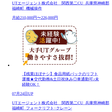
UTエージェント株式会社 関西第二CU_兵庫県神崎郡
福崎町_機械操作
月給210,000円〜226,000円
【残業ほぼナシ】食品用紙パックのリフト
運搬★交代勤務&土日祝休み◎車通勤可♪未
経験OK！
07月24日UP
UTエージェント株式会社 関西第二CU_兵庫県神崎郡
福崎町_フォークリフト･クレーン