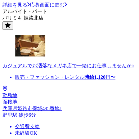
詳細を見る
応募画面に進む
アルバイト・パート
パリミキ 姫路北店
カジュアルでお洒落なメガネ店で一緒にお仕事しませんか♪
販売・ファッション・レンタル
時給
1,120
円〜
勤務地
面接地
兵庫県姫路市保城495番地1
野里駅 徒歩6分
交通費支給
未経験OK