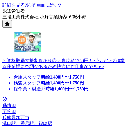
詳細を見る
応募画面に進む
派遣労働者
三陽工業株式会社 小野営業所⑧_6/派小野
＼資格取得支援制度あり◎／高時給1750円！ピッキング作業
☆作業場に空調があるため快適にお仕事ができる♪
倉庫スタッフ
時給
1,400
円〜
1,750
円
検査スタッフ
時給
1,400
円〜
1,750
円
軽作業・製造系
時給
1,400
円〜
1,750
円
勤務地
面接地
兵庫県加西市
溝口駅、香呂駅、福崎駅