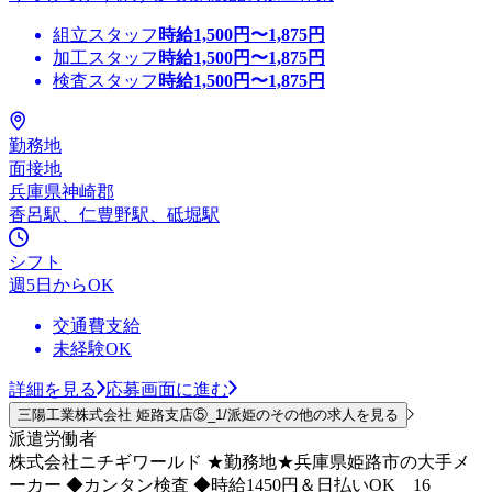
組立スタッフ
時給
1,500
円〜
1,875
円
加工スタッフ
時給
1,500
円〜
1,875
円
検査スタッフ
時給
1,500
円〜
1,875
円
勤務地
面接地
兵庫県神崎郡
香呂駅、仁豊野駅、砥堀駅
シフト
週5日からOK
交通費支給
未経験OK
詳細を見る
応募画面に進む
三陽工業株式会社 姫路支店⑤_1/派姫のその他の求人を見る
派遣労働者
株式会社ニチギワールド ★勤務地★兵庫県姫路市の大手メ
ーカー ◆カンタン検査 ◆時給1450円＆日払いOK 16