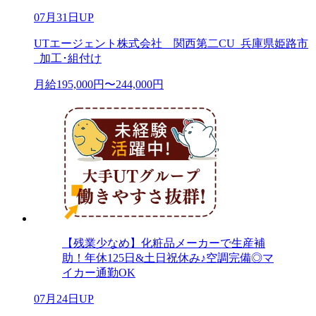
07月31日UP
UTエージェント株式会社 関西第二CU_兵庫県姫路市
_加工･組付け
月給195,000円〜244,000円
【残業少なめ】化粧品メーカーで生産補
助！年休125日&土日祝休み♪空調完備◎マ
イカー通勤OK
07月24日UP