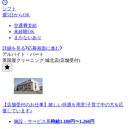
シフト
週5日からOK
交通費支給
未経験OK
まかないあり
詳細を見る
応募画面に進む
アルバイト・パート
英国屋クリーニング 城北店(店舗受付)
【店舗受付のお仕事】嬉しい待遇を用意!子育て中の方を応
援しています♪
施設・サービス系
時給
1,180
円〜
1,260
円