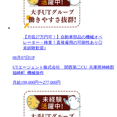
【月収27万円可！】自動車部品の機械オペ
レーター・検査！直接雇用の可能性あり◎
未経験歓迎♪
08月07日UP
UTエージェント株式会社 関西第二CU_兵庫県神崎郡
福崎町_機械操作
月給199,000円〜277,000円