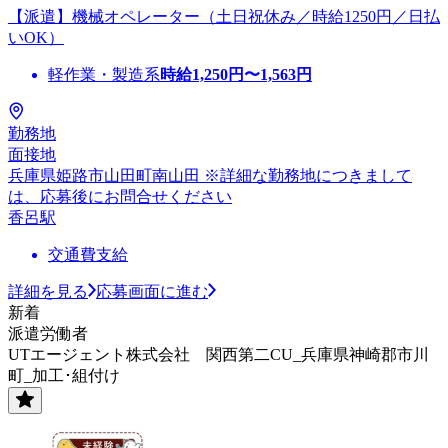
【派遣】機械オペレーター（土日祝休み／時給1250円／日払
いOK）
軽作業・製造系
時給
1,250
円〜
1,563
円
勤務地
面接地
兵庫県姫路市山田町南山田 ※詳細な勤務地につきまして
は、応募後にお問合せください
香呂駅
交通費支給
詳細を見る
応募画面に進む
新着
派遣労働者
UTエージェント株式会社 関西第二CU_兵庫県神崎郡市川
町_加工･組付け