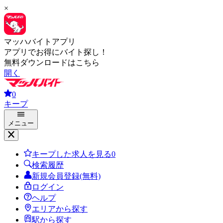
×
マッハバイトアプリ
アプリでお得にバイト探し！
無料ダウンロードはこちら
開く
0
キープ
メニュー
キープした求人を見る
0
検索履歴
新規会員登録(無料)
ログイン
ヘルプ
エリアから探す
駅から探す