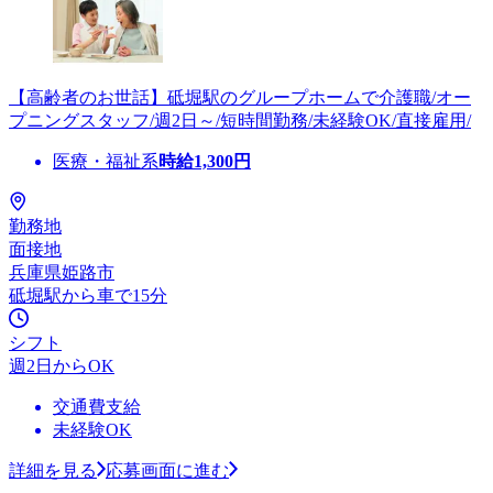
【高齢者のお世話】砥堀駅のグループホームで介護職/オー
プニングスタッフ/週2日～/短時間勤務/未経験OK/直接雇用/
医療・福祉系
時給
1,300
円
勤務地
面接地
兵庫県姫路市
砥堀駅から車で15分
シフト
週2日からOK
交通費支給
未経験OK
詳細を見る
応募画面に進む