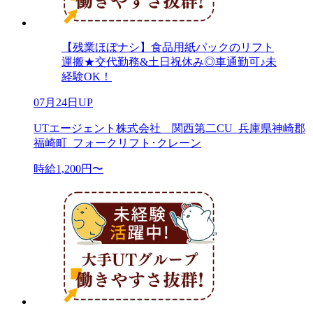
【残業ほぼナシ】食品用紙パックのリフト
運搬★交代勤務&土日祝休み◎車通勤可♪未
経験OK！
07月24日UP
UTエージェント株式会社 関西第二CU_兵庫県神崎郡
福崎町_フォークリフト･クレーン
時給1,200円〜