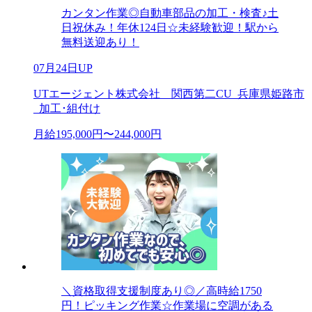
カンタン作業◎自動車部品の加工・検査♪土
日祝休み！年休124日☆未経験歓迎！駅から
無料送迎あり！
07月24日UP
UTエージェント株式会社 関西第二CU_兵庫県姫路市
_加工･組付け
月給195,000円〜244,000円
＼資格取得支援制度あり◎／高時給1750
円！ピッキング作業☆作業場に空調がある