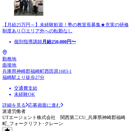
【月給25万円～】未経験歓迎！塾の教室長募集★充実の研修
制度あり◎エリア外への転勤なし
個別指導講師
月給
250,000
円〜
勤務地
面接地
兵庫県神崎郡福崎町西田原1683-1
福崎駅より徒歩27分
交通費支給
未経験OK
詳細を見る
応募画面に進む
派遣労働者
UTエージェント株式会社 関西第二CU_兵庫県神崎郡福崎
町_フォークリフト･クレーン