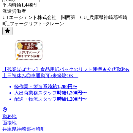
平均時給
1,446
円
派遣労働者
UTエージェント株式会社 関西第二CU_兵庫県神崎郡福崎
町_フォークリフト･クレーン
【残業ほぼナシ】食品用紙パックのリフト運搬★交代勤務&
土日祝休み◎車通勤可♪未経験OK！
軽作業・製造系
時給
1,200
円〜
入出荷業務スタッフ
時給
1,200
円〜
配送・物流スタッフ
時給
1,200
円〜
勤務地
面接地
兵庫県神崎郡福崎町