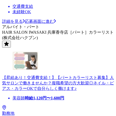
交通費支給
未経験OK
詳細を見る
応募画面に進む
アルバイト・パート
HAIR SALON IWASAKI 兵庫香寺店［パート］カラーリスト
(株式会社ハクブン)
【昇給あり！交通費支給！】【パートカラーリスト募集】人
気サロンで働きませんか？復職希望の方大歓迎◎ネイル・ピ
アス・カラーOKで自分らしく働けます♪
美容師
時給
1,120
円〜
1,600
円
勤務地