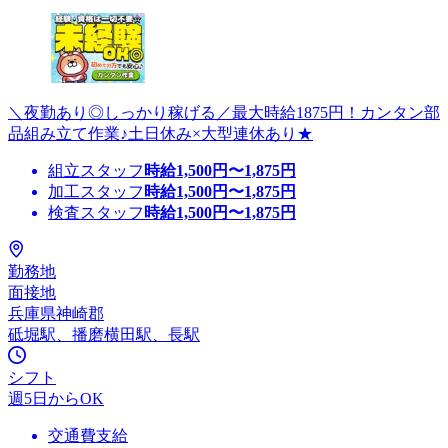
＼夜勤あり◎しっかり稼げる／最大時給1875円！カンタン部
品組み立て作業♪土日休み×大型連休あり★
組立スタッフ
時給
1,500
円〜
1,875
円
加工スタッフ
時給
1,500
円〜
1,875
円
検査スタッフ
時給
1,500
円〜
1,875
円
勤務地
面接地
兵庫県神崎郡
砥堀駅、播磨横田駅、長駅
シフト
週5日からOK
交通費支給