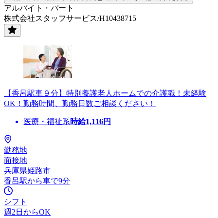
アルバイト・パート
株式会社スタッフサービス/H10438715
【香呂駅車９分】特別養護老人ホームでの介護職！未経験
OK！勤務時間、勤務日数ご相談ください！
医療・福祉系
時給
1,116
円
勤務地
面接地
兵庫県姫路市
香呂駅から車で9分
シフト
週2日からOK