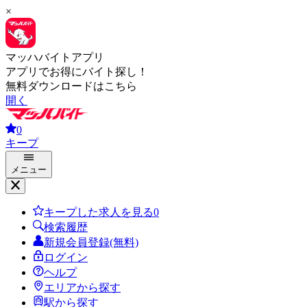
×
マッハバイトアプリ
アプリでお得にバイト探し！
無料ダウンロードはこちら
開く
0
キープ
メニュー
キープした求人を見る
0
検索履歴
新規会員登録(無料)
ログイン
ヘルプ
エリアから探す
駅から探す