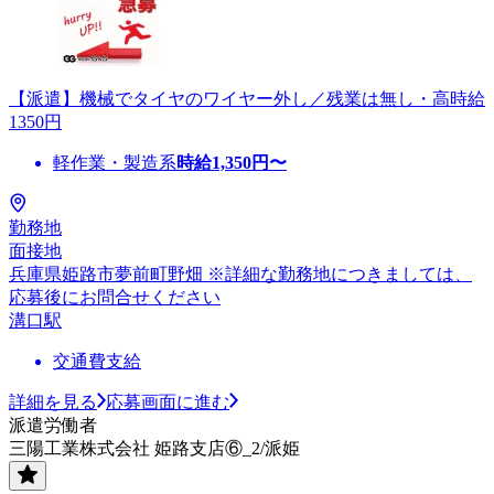
【派遣】機械でタイヤのワイヤー外し／残業は無し・高時給
1350円
軽作業・製造系
時給
1,350
円〜
勤務地
面接地
兵庫県姫路市夢前町野畑 ※詳細な勤務地につきましては、
応募後にお問合せください
溝口駅
交通費支給
詳細を見る
応募画面に進む
派遣労働者
三陽工業株式会社 姫路支店⑥_2/派姫