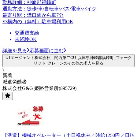
勤務詳細：神崎郡福崎町
通勤方法：徒歩/車/自転車/バス/電車/バイク
最寄り駅：溝口駅から車7分
※構内の（無料）駐車場利用OK
交通費支給
未経験OK
詳細を見る
応募画面に進む
UTエージェント株式会社 関西第二CU_兵庫県神崎郡福崎町_フォーク
リフト･クレーンのその他の求人を見る
新着
派遣労働者
株式会社G&G 姫路営業所(895729)
【派遣】機械オペレーター（土日祝休み／時給1250円／日払