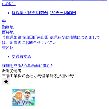
いOK）
軽作業・製造系
時給
1,250
円〜
1,563
円
勤務地
面接地
兵庫県姫路市山田町南山田 ※詳細な勤務地につきまして
は、応募後にお問合せください
香呂駅
交通費支給
詳細を見る
応募画面に進む
派遣労働者
三陽工業株式会社 小野営業所⑧_6/派小野