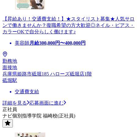
【昇給あり！交通費支給！】★スタイリスト募集★人気サロ
ンで働きませんか？復職希望の方大歓迎◎ネイル・ピアス・
カラーOKで自分らしく働けます♪
美容師
月給
300,000
円〜
400,000
円
勤務地
面接地
兵庫県姫路市砥堀185 ハローズ砥堀店1階
砥堀駅
交通費支給
詳細を見る
応募画面に進む
正社員
ナビ個別指導学院 福崎校(正社員)