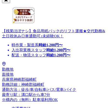
【残業ほぼナシ】食品用紙パックのリフト運搬★交代勤務&
土日祝休み◎車通勤可♪未経験OK！
軽作業・製造系
時給
1,200
円〜
入出荷業務スタッフ
時給
1,200
円〜
配送・物流スタッフ
時給
1,200
円〜
勤務地
面接地
兵庫県神崎郡福崎町
勤務詳細：神崎郡福崎町
通勤方法：徒歩/車/自転車/バス/電車/バイク
最寄り駅：溝口駅から車7分
※構内の（無料）駐車場利用OK