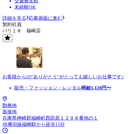
交通費支給
未経験OK
詳細を見る
応募画面に進む
契約社員
パリミキ 福崎店
お客様からの“ありがとう”がとっても嬉しいお仕事です♪
販売・ファッション・レンタル
時給
1,120
円〜
勤務地
面接地
兵庫県神崎郡福崎町西田原１２９８番地の１
JR播但線福崎駅から徒歩15分