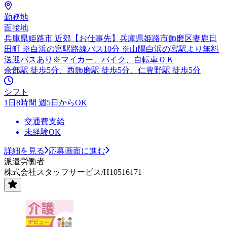
勤務地
面接地
兵庫県姫路市 近郊【お仕事先】兵庫県姫路市飾磨区妻鹿日
田町 ※白浜の宮駅路線バス10分 ※山陽白浜の宮駅より無料
送迎バスあり※マイカー、バイク、自転車ＯＫ
余部駅 徒歩5分、西飾磨駅 徒歩5分、仁豊野駅 徒歩5分
シフト
1日8時間 週5日からOK
交通費支給
未経験OK
詳細を見る
応募画面に進む
派遣労働者
株式会社スタッフサービス/H10516171