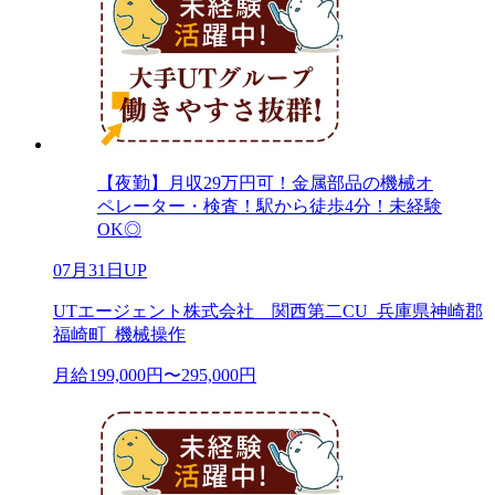
【夜勤】月収29万円可！金属部品の機械オ
ペレーター・検査！駅から徒歩4分！未経験
OK◎
07月31日UP
UTエージェント株式会社 関西第二CU_兵庫県神崎郡
福崎町_機械操作
月給199,000円〜295,000円