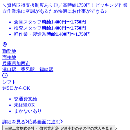
＼資格取得支援制度あり◎／高時給1750円！ピッキング作業
☆作業場に空調があるため快適にお仕事ができる♪
倉庫スタッフ
時給
1,400
円〜
1,750
円
検査スタッフ
時給
1,400
円〜
1,750
円
軽作業・製造系
時給
1,400
円〜
1,750
円
勤務地
面接地
兵庫県加西市
溝口駅、香呂駅、福崎駅
シフト
週5日からOK
交通費支給
未経験OK
まかないあり
詳細を見る
応募画面に進む
三陽工業株式会社 小野営業所⑧_6/派小野のその他の求人を見る