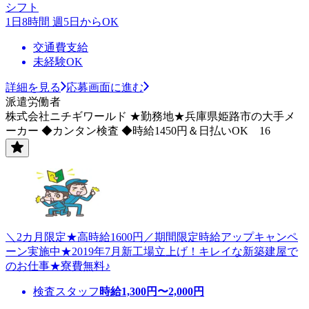
シフト
1日8時間 週5日からOK
交通費支給
未経験OK
詳細を見る
応募画面に進む
派遣労働者
株式会社ニチギワールド ★勤務地★兵庫県姫路市の大手メ
ーカー ◆カンタン検査 ◆時給1450円＆日払いOK 16
＼2カ月限定★高時給1600円／期間限定時給アップキャンペ
ーン実施中★2019年7月新工場立上げ！キレイな新築建屋で
のお仕事★寮費無料♪
検査スタッフ
時給
1,300
円〜
2,000
円