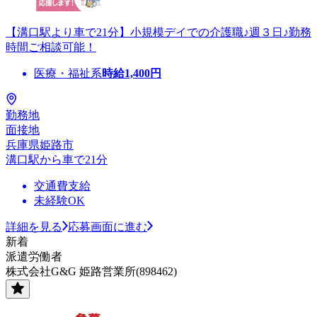
【溝口駅より車で21分】小規模デイでの介護職♪週３日♪勤務
時間ご相談可能！
医療・福祉系
時給
1,400
円
勤務地
面接地
兵庫県姫路市
溝口駅から車で21分
交通費支給
未経験OK
詳細を見る
応募画面に進む
新着
派遣労働者
株式会社G&G 姫路営業所(898462)