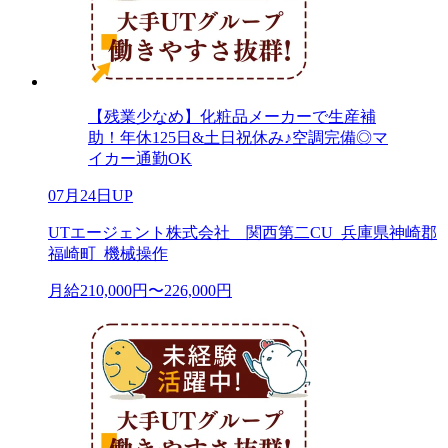
【残業少なめ】化粧品メーカーで生産補
助！年休125日&土日祝休み♪空調完備◎マ
イカー通勤OK
07月24日UP
UTエージェント株式会社 関西第二CU_兵庫県神崎郡
福崎町_機械操作
月給210,000円〜226,000円