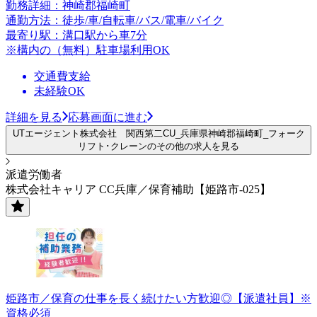
勤務詳細：神崎郡福崎町
通勤方法：徒歩/車/自転車/バス/電車/バイク
最寄り駅：溝口駅から車7分
※構内の（無料）駐車場利用OK
交通費支給
未経験OK
詳細を見る
応募画面に進む
UTエージェント株式会社 関西第二CU_兵庫県神崎郡福崎町_フォーク
リフト･クレーンのその他の求人を見る
派遣労働者
株式会社キャリア CC兵庫／保育補助【姫路市-025】
姫路市／保育の仕事を長く続けたい方歓迎◎【派遣社員】※
資格必須