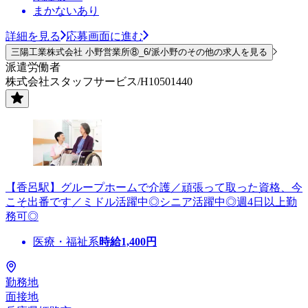
まかないあり
詳細を見る
応募画面に進む
三陽工業株式会社 小野営業所⑧_6/派小野のその他の求人を見る
派遣労働者
株式会社スタッフサービス/H10501440
【香呂駅】グループホームで介護／頑張って取った資格、今
こそ出番です／ミドル活躍中◎シニア活躍中◎週4日以上勤
務可◎
医療・福祉系
時給
1,400
円
勤務地
面接地