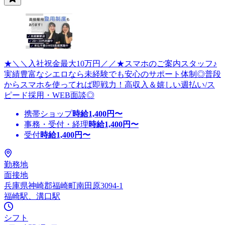
★＼＼入社祝金最大10万円／／★スマホのご案内スタッフ♪
実績豊富なシエロなら未経験でも安心のサポート体制◎普段
からスマホを使ってれば即戦力！高収入＆嬉しい週払い/ス
ピード採用・WEB面談◎
携帯ショップ
時給
1,400
円〜
事務・受付・経理
時給
1,400
円〜
受付
時給
1,400
円〜
勤務地
面接地
兵庫県神崎郡福崎町南田原3094-1
福崎駅、溝口駅
シフト