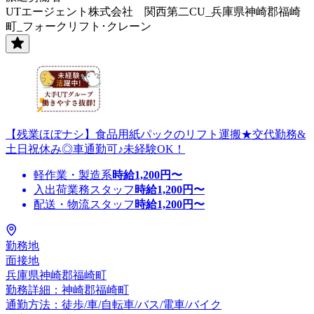
UTエージェント株式会社 関西第二CU_兵庫県神崎郡福崎
町_フォークリフト･クレーン
【残業ほぼナシ】食品用紙パックのリフト運搬★交代勤務&
土日祝休み◎車通勤可♪未経験OK！
軽作業・製造系
時給
1,200
円〜
入出荷業務スタッフ
時給
1,200
円〜
配送・物流スタッフ
時給
1,200
円〜
勤務地
面接地
兵庫県神崎郡福崎町
勤務詳細：神崎郡福崎町
通勤方法：徒歩/車/自転車/バス/電車/バイク