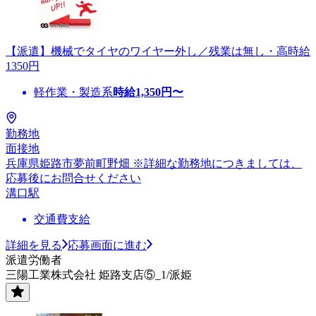
【派遣】機械でタイヤのワイヤー外し／残業は無し・高時給
1350円
軽作業・製造系
時給
1,350
円〜
勤務地
面接地
兵庫県姫路市夢前町野畑 ※詳細な勤務地につきましては、
応募後にお問合せください
溝口駅
交通費支給
詳細を見る
応募画面に進む
派遣労働者
三陽工業株式会社 姫路支店⑤_1/派姫