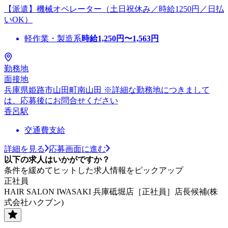
【派遣】機械オペレーター（土日祝休み／時給1250円／日払
いOK）
軽作業・製造系
時給
1,250
円〜
1,563
円
勤務地
面接地
兵庫県姫路市山田町南山田 ※詳細な勤務地につきまして
は、応募後にお問合せください
香呂駅
交通費支給
詳細を見る
応募画面に進む
以下の求人はいかがですか？
条件を緩めてヒットした求人情報をピックアップ
正社員
HAIR SALON IWASAKI 兵庫砥堀店［正社員］店長候補(株
式会社ハクブン)