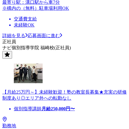
最寄り駅：溝口駅から車7分
※構内の（無料）駐車場利用OK
交通費支給
未経験OK
詳細を見る
応募画面に進む
正社員
ナビ個別指導学院 福崎校(正社員)
【月給25万円～】未経験歓迎！塾の教室長募集★充実の研修
制度あり◎エリア外への転勤なし
個別指導講師
月給
250,000
円〜
勤務地