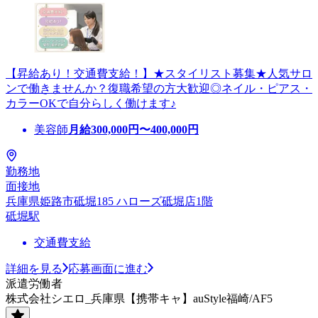
【昇給あり！交通費支給！】★スタイリスト募集★人気サロ
ンで働きませんか？復職希望の方大歓迎◎ネイル・ピアス・
カラーOKで自分らしく働けます♪
美容師
月給
300,000
円〜
400,000
円
勤務地
面接地
兵庫県姫路市砥堀185 ハローズ砥堀店1階
砥堀駅
交通費支給
詳細を見る
応募画面に進む
派遣労働者
株式会社シエロ_兵庫県【携帯キャ】auStyle福崎/AF5