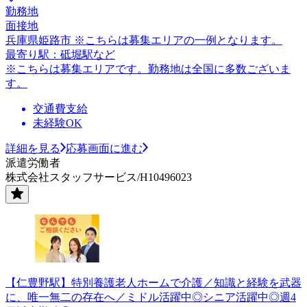
勤務地
面接地
兵庫県姫路市 ※こちらは募集エリアの一例となります。
最寄り駅：砥堀駅など
※こちらは募集エリアです。勤務地は全国に多数ございま
す。
交通費支給
未経験OK
詳細を見る
応募画面に進む
派遣労働者
株式会社スタッフサービス/H10496023
【仁豊野駅】特別養護老人ホームで介護／知識と経験を武器
に、唯一無二の存在へ／ミドル活躍中◎シニア活躍中◎週4