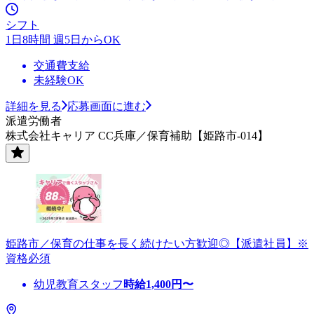
シフト
1日8時間 週5日からOK
交通費支給
未経験OK
詳細を見る
応募画面に進む
派遣労働者
株式会社キャリア CC兵庫／保育補助【姫路市-014】
姫路市／保育の仕事を長く続けたい方歓迎◎【派遣社員】※
資格必須
幼児教育スタッフ
時給
1,400
円〜