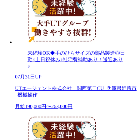
未経験OK◆手のひらサイズの部品製造◎日
勤×土日祝休み♪社宅費補助あり！送迎あり
♪
07月31日UP
UTエージェント株式会社 関西第二CU_兵庫県姫路市
_機械操作
月給190,000円〜263,000円