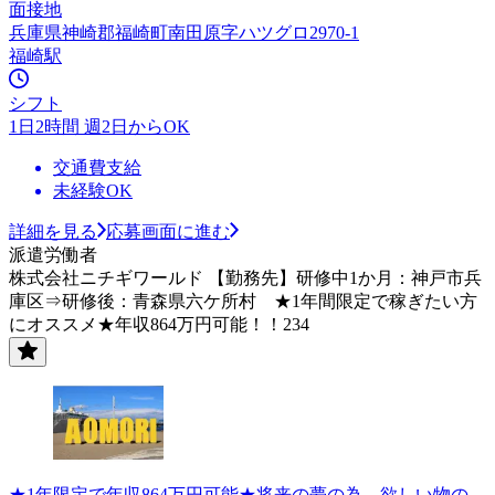
面接地
兵庫県神崎郡福崎町南田原字ハツグロ2970-1
福崎駅
シフト
1日2時間 週2日からOK
交通費支給
未経験OK
詳細を見る
応募画面に進む
派遣労働者
株式会社ニチギワールド 【勤務先】研修中1か月：神戸市兵
庫区⇒研修後：青森県六ケ所村 ★1年間限定で稼ぎたい方
にオススメ★年収864万円可能！！234
★1年限定で年収864万円可能★将来の夢の為、欲しい物の