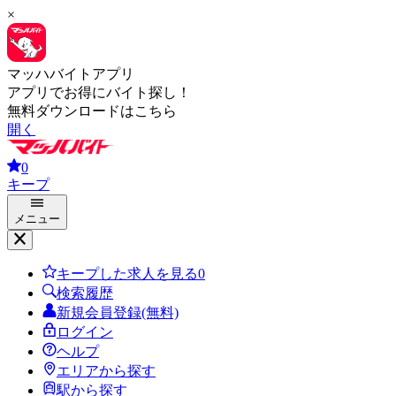
×
マッハバイトアプリ
アプリでお得にバイト探し！
無料ダウンロードはこちら
開く
0
キープ
メニュー
キープした求人を見る
0
検索履歴
新規会員登録(無料)
ログイン
ヘルプ
エリアから探す
駅から探す