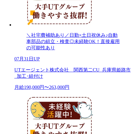
＼社宅費補助あり／日勤×土日祝休み♪自動
車部品の組立・検査◎未経験OK！直接雇用
の可能性あり
07月31日UP
UTエージェント株式会社 関西第二CU_兵庫県姫路市
_加工･組付け
月給190,000円〜263,000円