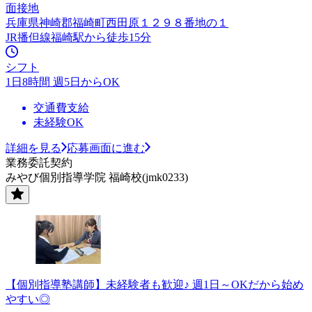
面接地
兵庫県神崎郡福崎町西田原１２９８番地の１
JR播但線福崎駅から徒歩15分
シフト
1日8時間 週5日からOK
交通費支給
未経験OK
詳細を見る
応募画面に進む
業務委託契約
みやび個別指導学院 福崎校(jmk0233)
【個別指導塾講師】未経験者も歓迎♪ 週1日～OKだから始め
やすい◎