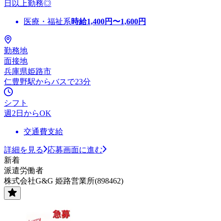
日以上勤務◎
医療・福祉系
時給
1,400
円〜
1,600
円
勤務地
面接地
兵庫県姫路市
仁豊野駅からバスで23分
シフト
週2日からOK
交通費支給
詳細を見る
応募画面に進む
新着
派遣労働者
株式会社G&G 姫路営業所(898462)