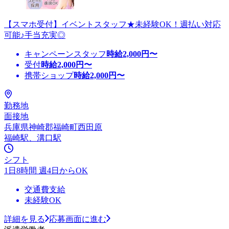
【スマホ受付】イベントスタッフ★未経験OK！週払い対応
可能♪手当充実◎
キャンペーンスタッフ
時給
2,000
円〜
受付
時給
2,000
円〜
携帯ショップ
時給
2,000
円〜
勤務地
面接地
兵庫県神崎郡福崎町西田原
福崎駅、溝口駅
シフト
1日8時間 週4日からOK
交通費支給
未経験OK
詳細を見る
応募画面に進む