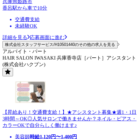
兵庫県姫路市
香呂駅から車で10分
交通費支給
未経験OK
詳細を見る
応募画面に進む
株式会社スタッフサービス/H10501440のその他の求人を見る
アルバイト・パート
HAIR SALON IWASAKI 兵庫香寺店［パート］アシスタント
(株式会社ハクブン)
【昇給あり！交通費支給！】★アシスタント募集★週1・1日
3時間～OK◎人気サロンで働きませんか？ネイル・ピアス・
カラーOKで自分らしく働けます♪
美容師
時給
1,120
円〜
1,400
円