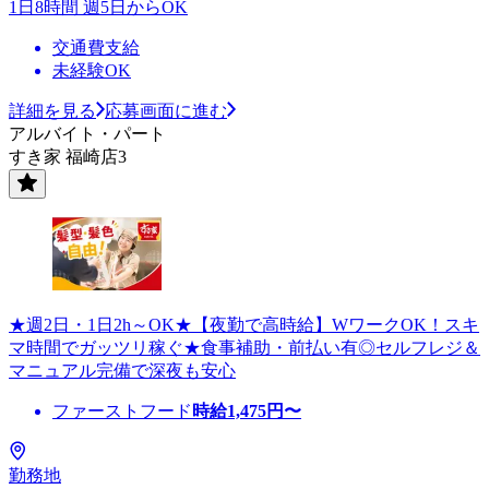
1日8時間 週5日からOK
交通費支給
未経験OK
詳細を見る
応募画面に進む
アルバイト・パート
すき家 福崎店3
★週2日・1日2h～OK★【夜勤で高時給】WワークOK！スキ
マ時間でガッツリ稼ぐ★食事補助・前払い有◎セルフレジ＆
マニュアル完備で深夜も安心
ファーストフード
時給
1,475
円〜
勤務地