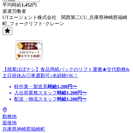
平均時給
1,452
円
派遣労働者
UTエージェント株式会社 関西第二CU_兵庫県神崎郡福崎
町_フォークリフト･クレーン
【残業ほぼナシ】食品用紙パックのリフト運搬★交代勤務&
土日祝休み◎車通勤可♪未経験OK！
軽作業・製造系
時給
1,200
円〜
入出荷業務スタッフ
時給
1,200
円〜
配送・物流スタッフ
時給
1,200
円〜
勤務地
面接地
兵庫県神崎郡福崎町