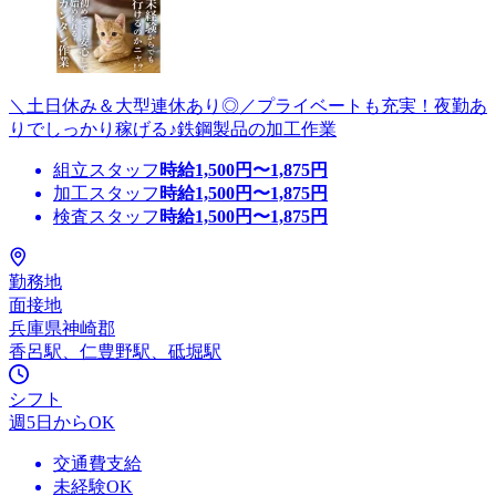
＼土日休み＆大型連休あり◎／プライベートも充実！夜勤あ
りでしっかり稼げる♪鉄鋼製品の加工作業
組立スタッフ
時給
1,500
円〜
1,875
円
加工スタッフ
時給
1,500
円〜
1,875
円
検査スタッフ
時給
1,500
円〜
1,875
円
勤務地
面接地
兵庫県神崎郡
香呂駅、仁豊野駅、砥堀駅
シフト
週5日からOK
交通費支給
未経験OK