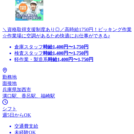
＼資格取得支援制度あり◎／高時給1750円！ピッキング作業
☆作業場に空調があるため快適にお仕事ができる♪
倉庫スタッフ
時給
1,400
円〜
1,750
円
検査スタッフ
時給
1,400
円〜
1,750
円
軽作業・製造系
時給
1,400
円〜
1,750
円
勤務地
面接地
兵庫県加西市
溝口駅、香呂駅、福崎駅
シフト
週5日からOK
交通費支給
未経験OK