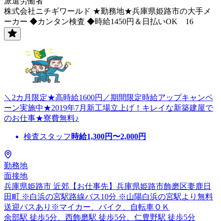
派遣労働者
株式会社ニチギワールド ★勤務地★兵庫県姫路市の大手メ
ーカー ◆カンタン検査 ◆時給1450円＆日払いOK 16
＼2カ月限定★高時給1600円／期間限定時給アップキャンペ
ーン実施中★2019年7月新工場立上げ！キレイな新築建屋で
のお仕事★寮費無料♪
検査スタッフ
時給
1,300
円〜
2,000
円
勤務地
面接地
兵庫県姫路市 近郊【お仕事先】兵庫県姫路市飾磨区妻鹿日
田町 ※白浜の宮駅路線バス10分 ※山陽白浜の宮駅より無料
送迎バスあり※マイカー、バイク、自転車ＯＫ
余部駅 徒歩5分、西飾磨駅 徒歩5分、仁豊野駅 徒歩5分