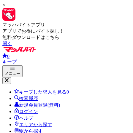
×
マッハバイトアプリ
アプリでお得にバイト探し！
無料ダウンロードはこちら
開く
0
キープ
メニュー
キープした求人を見る
0
検索履歴
新規会員登録(無料)
ログイン
ヘルプ
エリアから探す
駅から探す