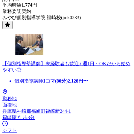
平均時給
1,774
円
業務委託契約
みやび個別指導学院 福崎校(jmk0233)
【個別指導塾講師】未経験者も歓迎♪ 週1日～OKだから始め
やすい◎
個別指導講師
1コマ(80分)
2,128
円〜
勤務地
面接地
兵庫県神崎郡福崎町福崎新244-1
福崎駅 徒歩3分
シフト