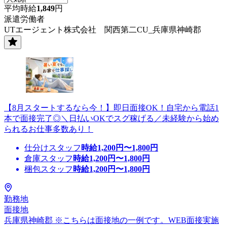
平均時給
1,849
円
派遣労働者
UTエージェント株式会社 関西第二CU_兵庫県神崎郡
【8月スタートするなら今！】即日面接OK！自宅から電話1
本で面接完了◎＼日払いOKでスグ稼げる／未経験から始め
られるお仕事多数あり！
仕分けスタッフ
時給
1,200
円〜
1,800
円
倉庫スタッフ
時給
1,200
円〜
1,800
円
梱包スタッフ
時給
1,200
円〜
1,800
円
勤務地
面接地
兵庫県神崎郡 ※こちらは面接地の一例です。WEB面接実施