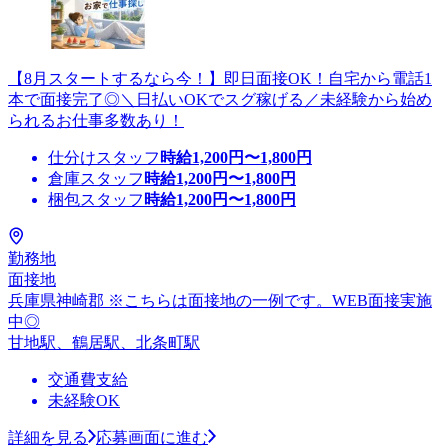
【8月スタートするなら今！】即日面接OK！自宅から電話1
本で面接完了◎＼日払いOKでスグ稼げる／未経験から始め
られるお仕事多数あり！
仕分けスタッフ
時給
1,200
円〜
1,800
円
倉庫スタッフ
時給
1,200
円〜
1,800
円
梱包スタッフ
時給
1,200
円〜
1,800
円
勤務地
面接地
兵庫県神崎郡 ※こちらは面接地の一例です。WEB面接実施
中◎
甘地駅、鶴居駅、北条町駅
交通費支給
未経験OK
詳細を見る
応募画面に進む