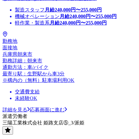
製造スタッフ
月給
240,000
円〜
255,000
円
機械オペレーション
月給
240,000
円〜
255,000
円
軽作業・製造系
月給
240,000
円〜
255,000
円
勤務地
面接地
兵庫県朝来市
勤務詳細：朝来市
通勤方法：車/バイク
最寄り駅：生野駅から車3分
※構内の（無料）駐車場利用OK
交通費支給
未経験OK
詳細を見る
応募画面に進む
派遣労働者
三陽工業株式会社 姫路支店⑤_3/派姫