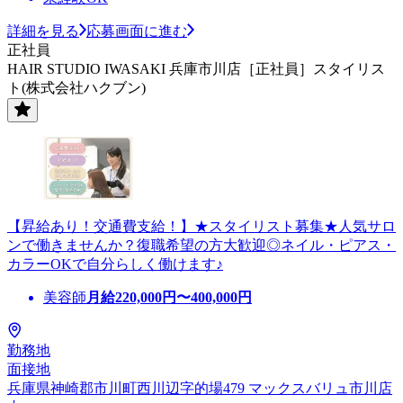
詳細を見る
応募画面に進む
正社員
HAIR STUDIO IWASAKI 兵庫市川店［正社員］スタイリス
ト(株式会社ハクブン)
【昇給あり！交通費支給！】★スタイリスト募集★人気サロ
ンで働きませんか？復職希望の方大歓迎◎ネイル・ピアス・
カラーOKで自分らしく働けます♪
美容師
月給
220,000
円〜
400,000
円
勤務地
面接地
兵庫県神崎郡市川町西川辺字的場479 マックスバリュ市川店