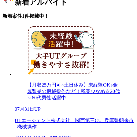
新着アルバイト
新着案件1件掲載中！
【月収25万円可×土日休み】未経験OK♪金
属製品の機械操作など！残業少なめ☆20代
～60代男性活躍中
07月31日UP
UTエージェント株式会社 関西第三CU_兵庫県朝来市
_機械操作