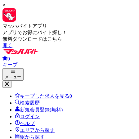
×
マッハバイトアプリ
アプリでお得にバイト探し！
無料ダウンロードはこちら
開く
0
キープ
メニュー
キープした求人を見る
0
検索履歴
新規会員登録(無料)
ログイン
ヘルプ
エリアから探す
駅から探す