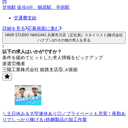
内
甘地駅 徒歩4分、鶴居駅、寺前駅
交通費支給
詳細を見る
応募画面に進む
HAIR STUDIO IWASAKI 兵庫市川店［正社員］スタイリスト(株式会社
ハクブン)のその他の求人を見る
以下の求人はいかがですか？
条件を緩めてヒットした求人情報をピックアップ
派遣労働者
三陽工業株式会社 姫路支店⑤_4/派姫
＼土日休み＆大型連休あり◎／プライベートも充実！夜勤あ
りでしっかり稼げる♪鉄鋼製品の加工作業