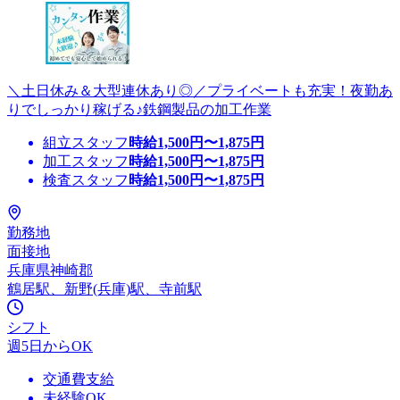
＼土日休み＆大型連休あり◎／プライベートも充実！夜勤あ
りでしっかり稼げる♪鉄鋼製品の加工作業
組立スタッフ
時給
1,500
円〜
1,875
円
加工スタッフ
時給
1,500
円〜
1,875
円
検査スタッフ
時給
1,500
円〜
1,875
円
勤務地
面接地
兵庫県神崎郡
鶴居駅、新野(兵庫)駅、寺前駅
シフト
週5日からOK
交通費支給
未経験OK