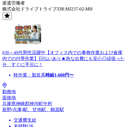
派遣労働者
株式会社ドライブトライブ/DR:MJ237-02-MH
#30～40代男性活躍中【オフィス内での事務作業および倉庫
内での付帯作業】日払いあり★急な出費にも安心◎頑張った
分、すぐに手元に！
軽作業・製造系
時給
1,600
円〜
勤務地
面接地
兵庫県神崎郡神河町中村
新野(兵庫)駅、甘地駅、鶴居駅
交通費支給
未経験OK