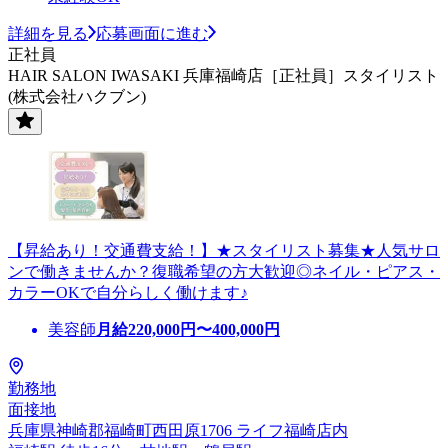
詳細を見る
応募画面に進む
正社員
HAIR SALON IWASAKI 兵庫福崎店［正社員］スタイリスト
(株式会社ハクブン)
【昇給あり！交通費支給！】★スタイリスト募集★人気サロ
ンで働きませんか？復職希望の方大歓迎◎ネイル・ピアス・
カラーOKで自分らしく働けます♪
美容師
月給
220,000
円〜
400,000
円
勤務地
面接地
兵庫県神崎郡福崎町西田原1706 ライフ福崎店内