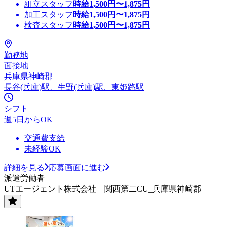
組立スタッフ
時給
1,500
円〜
1,875
円
加工スタッフ
時給
1,500
円〜
1,875
円
検査スタッフ
時給
1,500
円〜
1,875
円
勤務地
面接地
兵庫県神崎郡
長谷(兵庫)駅、生野(兵庫)駅、東姫路駅
シフト
週5日からOK
交通費支給
未経験OK
詳細を見る
応募画面に進む
派遣労働者
UTエージェント株式会社 関西第二CU_兵庫県神崎郡