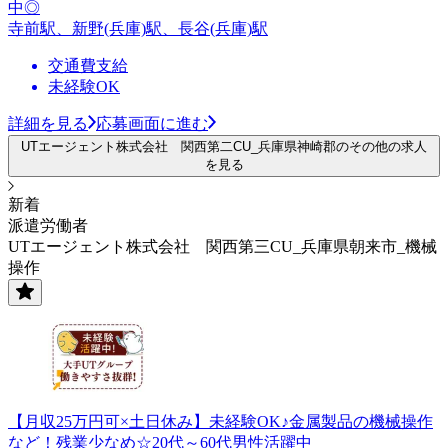
中◎
寺前駅、新野(兵庫)駅、長谷(兵庫)駅
交通費支給
未経験OK
詳細を見る
応募画面に進む
UTエージェント株式会社 関西第二CU_兵庫県神崎郡のその他の求人
を見る
新着
派遣労働者
UTエージェント株式会社 関西第三CU_兵庫県朝来市_機械
操作
【月収25万円可×土日休み】未経験OK♪金属製品の機械操作
など！残業少なめ☆20代～60代男性活躍中