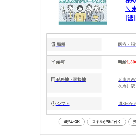
株式
＼
[
厚
職種
医療・
給与
時給
1,30
勤務地・面接地
兵庫県西
久寿川駅 
シフト
週3日か
週払いOK
スキルが身に付く