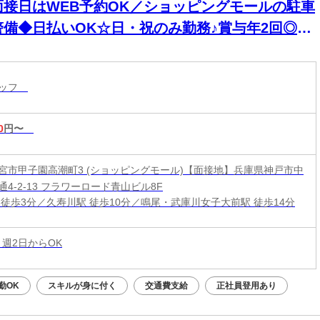
面接日はWEB予約OK／ショッピングモールの駐車
警備◆日払いOK☆日・祝のみ勤務♪賞与年2回◎力
事一切ナシ☆未経験大歓迎◎
タッフ
0
円〜
宮市甲子園高潮町3 (ショッピングモール)【面接地】兵庫県神戸市中
4-2-13 フラワーロード青山ビル8F
 徒歩3分／久寿川駅 徒歩10分／鳴尾・武庫川女子大前駅 徒歩14分
 週2日からOK
勤OK
スキルが身に付く
交通費支給
正社員登用あり