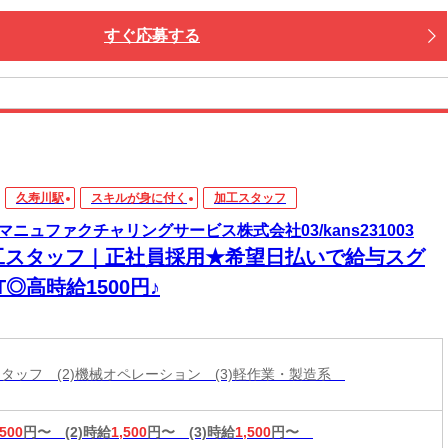
すぐ応募する
久寿川駅
スキルが身に付く
加工スタッフ
マニュファクチャリングサービス株式会社03/kans231003
工スタッフ｜正社員採用★希望日払いで給与スグ
T◎高時給1500円♪
工スタッフ (2)機械オペレーション (3)軽作業・製造系
,500
円〜
(2)時給
1,500
円〜
(3)時給
1,500
円〜