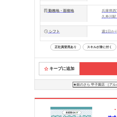
勤務地・面接地
兵庫県西
久寿川駅
シフト
週1日か
正社員登用あり
スキルが身に付く
キープに追加
★銀のさら 甲子園店 ［ア