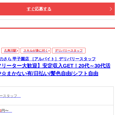
すぐ応募する
久寿川駅
スキルが身に付く
デリバリースタッフ
のさら 甲子園店 ［アルバイト］デリバリースタッフ
フリーター大歓迎】安定収入GET！20代～30代活
中☆まかない有/日払い/髪色自由/シフト自由
リースタッフ
0
円〜