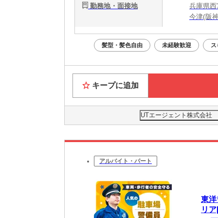
勤務地・面接地
兵庫県西
今津(阪
髪型・髪色自由
未経験歓迎
ス
キープに追加
UTエージェント株式会社
アルバイト・パート
東洋
リア[