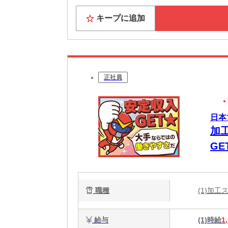
キープに追加
正社員
日本
加
GE
職種
(1)加
給与
(1)時給
1