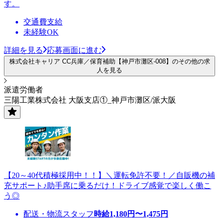
す。
交通費支給
未経験OK
詳細を見る
応募画面に進む
株式会社キャリア CC兵庫／保育補助【神戸市灘区-008】のその他の求
人を見る
派遣労働者
三陽工業株式会社 大阪支店①_神戸市灘区/派大阪
【20～40代積極採用中！！】＼運転免許不要！／自販機の補
充サポート♪助手席に乗るだけ！ドライブ感覚で楽しく働こ
う◎
配送・物流スタッフ
時給
1,180
円〜
1,475
円