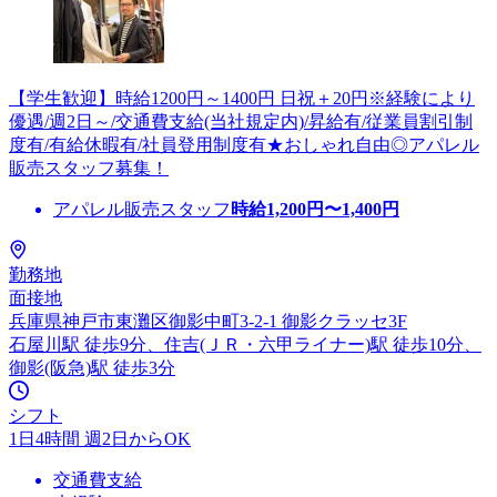
【学生歓迎】時給1200円～1400円 日祝＋20円※経験により
優遇/週2日～/交通費支給(当社規定内)/昇給有/従業員割引制
度有/有給休暇有/社員登用制度有★おしゃれ自由◎アパレル
販売スタッフ募集！
アパレル販売スタッフ
時給
1,200
円〜
1,400
円
勤務地
面接地
兵庫県神戸市東灘区御影中町3-2-1 御影クラッセ3F
石屋川駅 徒歩9分、住吉(ＪＲ・六甲ライナー)駅 徒歩10分、
御影(阪急)駅 徒歩3分
シフト
1日4時間 週2日からOK
交通費支給