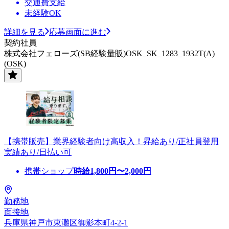
交通費支給
未経験OK
詳細を見る
応募画面に進む
契約社員
株式会社フェローズ(SB経験量販)OSK_SK_1283_1932T(A)
(OSK)
【携帯販売】業界経験者向け高収入！昇給あり/正社員登用
実績あり/日払い可
携帯ショップ
時給
1,800
円〜
2,000
円
勤務地
面接地
兵庫県神戸市東灘区御影本町4-2-1