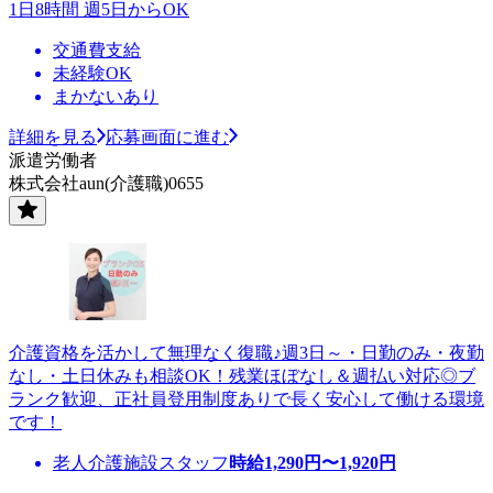
1日8時間 週5日からOK
交通費支給
未経験OK
まかないあり
詳細を見る
応募画面に進む
派遣労働者
株式会社aun(介護職)0655
介護資格を活かして無理なく復職♪週3日～・日勤のみ・夜勤
なし・土日休みも相談OK！残業ほぼなし＆週払い対応◎ブ
ランク歓迎、正社員登用制度ありで長く安心して働ける環境
です！
老人介護施設スタッフ
時給
1,290
円〜
1,920
円