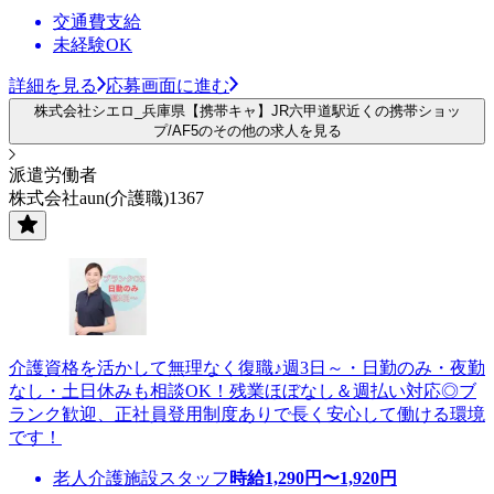
交通費支給
未経験OK
詳細を見る
応募画面に進む
株式会社シエロ_兵庫県【携帯キャ】JR六甲道駅近くの携帯ショッ
プ/AF5のその他の求人を見る
派遣労働者
株式会社aun(介護職)1367
介護資格を活かして無理なく復職♪週3日～・日勤のみ・夜勤
なし・土日休みも相談OK！残業ほぼなし＆週払い対応◎ブ
ランク歓迎、正社員登用制度ありで長く安心して働ける環境
です！
老人介護施設スタッフ
時給
1,290
円〜
1,920
円