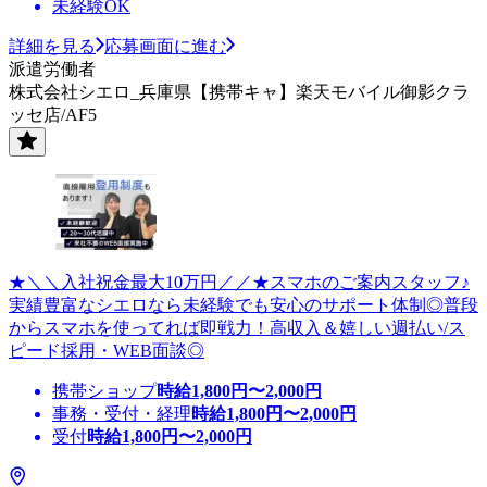
未経験OK
詳細を見る
応募画面に進む
派遣労働者
株式会社シエロ_兵庫県【携帯キャ】楽天モバイル御影クラ
ッセ店/AF5
★＼＼入社祝金最大10万円／／★スマホのご案内スタッフ♪
実績豊富なシエロなら未経験でも安心のサポート体制◎普段
からスマホを使ってれば即戦力！高収入＆嬉しい週払い/ス
ピード採用・WEB面談◎
携帯ショップ
時給
1,800
円〜
2,000
円
事務・受付・経理
時給
1,800
円〜
2,000
円
受付
時給
1,800
円〜
2,000
円