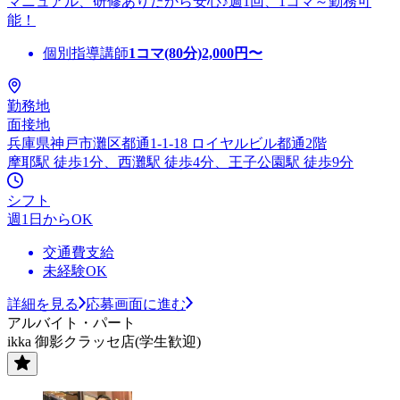
マニュアル、研修ありだから安心♪週1回、1コマ～勤務可
能！
個別指導講師
1コマ(80分)
2,000
円〜
勤務地
面接地
兵庫県神戸市灘区都通1-1-18 ロイヤルビル都通2階
摩耶駅 徒歩1分、西灘駅 徒歩4分、王子公園駅 徒歩9分
シフト
週1日からOK
交通費支給
未経験OK
詳細を見る
応募画面に進む
アルバイト・パート
ikka 御影クラッセ店(学生歓迎)