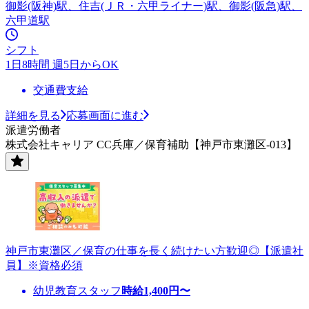
御影(阪神)駅、住吉(ＪＲ・六甲ライナー)駅、御影(阪急)駅、
六甲道駅
シフト
1日8時間 週5日からOK
交通費支給
詳細を見る
応募画面に進む
派遣労働者
株式会社キャリア CC兵庫／保育補助【神戸市東灘区-013】
神戸市東灘区／保育の仕事を長く続けたい方歓迎◎【派遣社
員】※資格必須
幼児教育スタッフ
時給
1,400
円〜