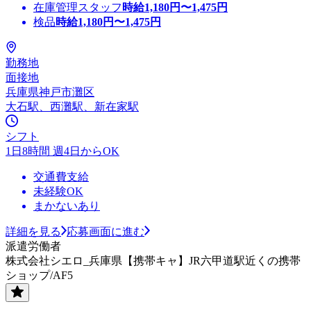
在庫管理スタッフ
時給
1,180
円〜
1,475
円
検品
時給
1,180
円〜
1,475
円
勤務地
面接地
兵庫県神戸市灘区
大石駅、西灘駅、新在家駅
シフト
1日8時間 週4日からOK
交通費支給
未経験OK
まかないあり
詳細を見る
応募画面に進む
派遣労働者
株式会社シエロ_兵庫県【携帯キャ】JR六甲道駅近くの携帯
ショップ/AF5