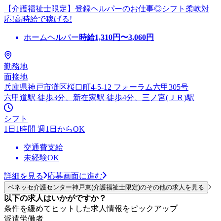
【介護福祉士限定】登録ヘルパーのお仕事◎シフト柔軟対
応!高時給で稼げる!
ホームヘルパー
時給
1,310
円〜
3,060
円
勤務地
面接地
兵庫県神戸市灘区桜口町4-5-12 フォーラム六甲305号
六甲道駅 徒歩3分、新在家駅 徒歩4分、三ノ宮(ＪＲ)駅
シフト
1日1時間 週1日からOK
交通費支給
未経験OK
詳細を見る
応募画面に進む
ベネッセ介護センター神戸東(介護福祉士限定)のその他の求人を見る
以下の求人はいかがですか？
条件を緩めてヒットした求人情報をピックアップ
派遣労働者