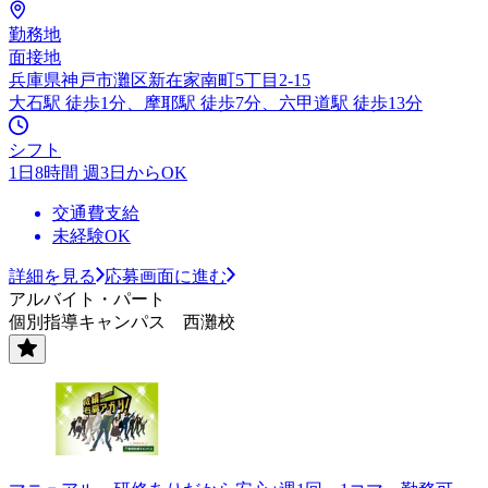
勤務地
面接地
兵庫県神戸市灘区新在家南町5丁目2-15
大石駅 徒歩1分、摩耶駅 徒歩7分、六甲道駅 徒歩13分
シフト
1日8時間 週3日からOK
交通費支給
未経験OK
詳細を見る
応募画面に進む
アルバイト・パート
個別指導キャンパス 西灘校