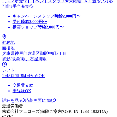
【スマホ受付】イベントスタッフ★未経験OK！週払い対応
可能♪手当充実◎
キャンペーンスタッフ
時給
2,000
円〜
受付
時給
2,000
円〜
携帯ショップ
時給
2,000
円〜
勤務地
面接地
兵庫県神戸市東灘区御影中町3丁目
御影(阪急)駅、石屋川駅
シフト
1日8時間 週4日からOK
交通費支給
未経験OK
詳細を見る
応募画面に進む
派遣労働者
株式会社フェローズ(保険ご案内)OSK_IN_1283_1932T(A)
(OSK)