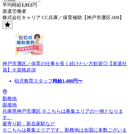
平均時給
1,911
円
派遣労働者
株式会社キャリア CC兵庫／保育補助【神戸市灘区-008】
神戸市灘区／保育の仕事を長く続けたい方歓迎◎【派遣社
員】※資格必須
幼児教育スタッフ
時給
1,400
円〜
勤務地
面接地
兵庫県神戸市灘区 ※こちらは募集エリアの一例となりま
す。
最寄り駅：新在家駅など
※こちらは募集エリアです。勤務地は全国に多数ございま