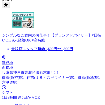
シンプルなご案内のお仕事！【プランアドバイザー】#日払
いOK #未経験OK #高時給
量販店スタッフ
時給
1,600
円〜
1,900
円
勤務地
面接地
兵庫県神戸市東灘区御影本町4-2-1
御影(阪神)駅、住吉(ＪＲ・六甲ライナー)駅、御影(阪急)駅、
六甲道駅
シフト
1日8時間 週5日からOK