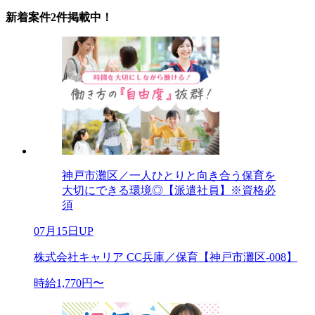
新着案件2件掲載中！
神戸市灘区／一人ひとりと向き合う保育を
大切にできる環境◎【派遣社員】※資格必
須
07月15日UP
株式会社キャリア CC兵庫／保育【神戸市灘区-008】
時給1,770円〜