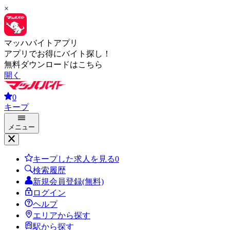
×
マッハバイトアプリ
アプリでお得にバイト探し！
無料ダウンロードはこちら
開く
0
キープ
メニュー
キープした求人を見る
0
検索履歴
新規会員登録(無料)
ログイン
ヘルプ
エリアから探す
駅から探す