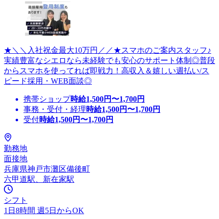
★＼＼入社祝金最大10万円／／★スマホのご案内スタッフ♪
実績豊富なシエロなら未経験でも安心のサポート体制◎普段
からスマホを使ってれば即戦力！高収入＆嬉しい週払い/ス
ピード採用・WEB面談◎
携帯ショップ
時給
1,500
円〜
1,700
円
事務・受付・経理
時給
1,500
円〜
1,700
円
受付
時給
1,500
円〜
1,700
円
勤務地
面接地
兵庫県神戸市灘区備後町
六甲道駅、新在家駅
シフト
1日8時間 週5日からOK