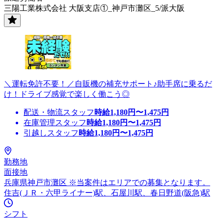
三陽工業株式会社 大阪支店①_神戸市灘区_5/派大阪
＼運転免許不要！／自販機の補充サポート♪助手席に乗るだ
け！ドライブ感覚で楽しく働こう◎
配送・物流スタッフ
時給
1,180
円〜
1,475
円
在庫管理スタッフ
時給
1,180
円〜
1,475
円
引越しスタッフ
時給
1,180
円〜
1,475
円
勤務地
面接地
兵庫県神戸市灘区 ※当案件はエリアでの募集となります。
住吉(ＪＲ・六甲ライナー)駅、石屋川駅、春日野道(阪急)駅
シフト