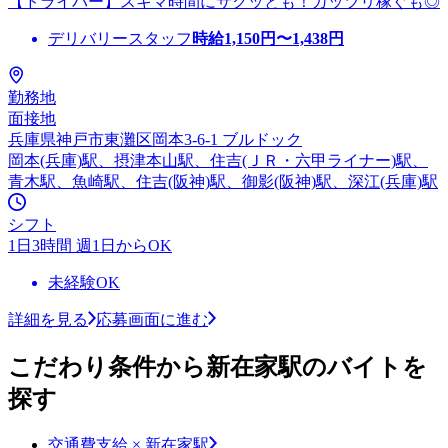
【ドライバー】スキマ時間にサクッとも！ガッツリ稼ぐも◎
デリバリースタッフ
時給
1,150
円〜
1,438
円
勤務地
面接地
兵庫県神戸市東灘区岡本3-6-1 ブルドック
岡本(兵庫)駅、摂津本山駅、住吉(ＪＲ・六甲ライナー)駅、
青木駅、魚崎駅、住吉(阪神)駅、御影(阪神)駅、深江(兵庫)駅
シフト
1日3時間 週1日からOK
未経験OK
詳細を見る
応募画面に進む
こだわり条件から新在家駅のバイトを
探す
交通費支給 × 新在家駅