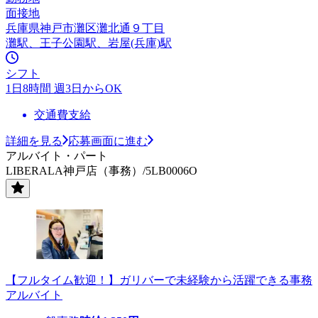
面接地
兵庫県神戸市灘区灘北通９丁目
灘駅、王子公園駅、岩屋(兵庫)駅
シフト
1日8時間 週3日からOK
交通費支給
詳細を見る
応募画面に進む
アルバイト・パート
LIBERALA神戸店（事務）/5LB0006O
【フルタイム歓迎！】ガリバーで未経験から活躍できる事務
アルバイト