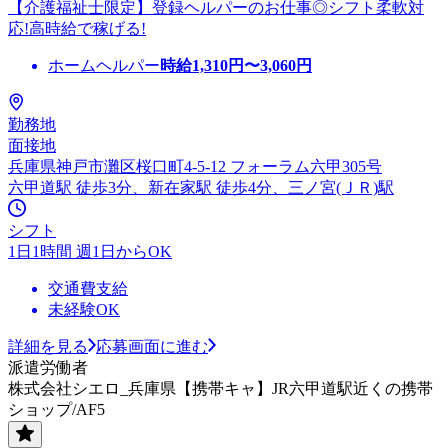
【介護福祉士限定】登録ヘルパーのお仕事◎シフト柔軟対
応!高時給で稼げる!
ホームヘルパー
時給
1,310
円〜
3,060
円
勤務地
面接地
兵庫県神戸市灘区桜口町4-5-12 フォーラム六甲305号
六甲道駅 徒歩3分、新在家駅 徒歩4分、三ノ宮(ＪＲ)駅
シフト
1日1時間 週1日からOK
交通費支給
未経験OK
詳細を見る
応募画面に進む
派遣労働者
株式会社シエロ_兵庫県【携帯キャ】JR六甲道駅近くの携帯
ショップ/AF5