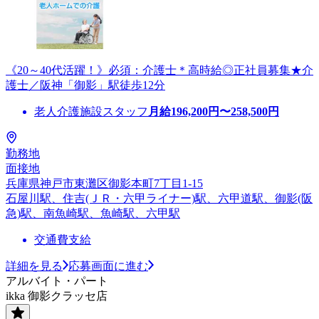
《20～40代活躍！》必須：介護士＊高時給◎正社員募集★介
護士／阪神「御影」駅徒歩12分
老人介護施設スタッフ
月給
196,200
円〜
258,500
円
勤務地
面接地
兵庫県神戸市東灘区御影本町7丁目1-15
石屋川駅、住吉(ＪＲ・六甲ライナー)駅、六甲道駅、御影(阪
急)駅、南魚崎駅、魚崎駅、六甲駅
交通費支給
詳細を見る
応募画面に進む
アルバイト・パート
ikka 御影クラッセ店