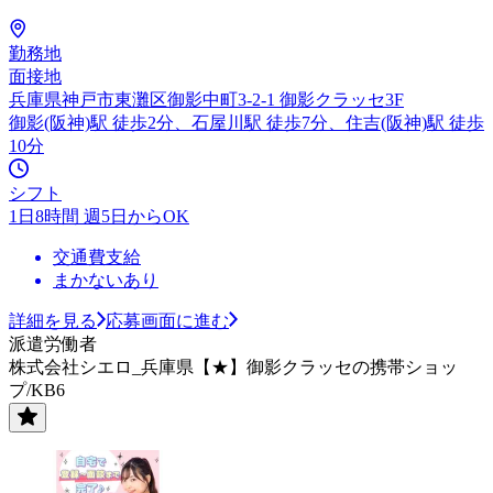
勤務地
面接地
兵庫県神戸市東灘区御影中町3-2-1 御影クラッセ3F
御影(阪神)駅 徒歩2分、石屋川駅 徒歩7分、住吉(阪神)駅 徒歩
10分
シフト
1日8時間 週5日からOK
交通費支給
まかないあり
詳細を見る
応募画面に進む
派遣労働者
株式会社シエロ_兵庫県【★】御影クラッセの携帯ショッ
プ/KB6