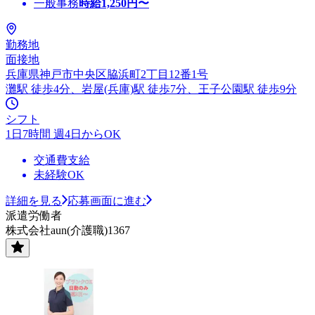
一般事務
時給
1,250
円〜
勤務地
面接地
兵庫県神戸市中央区脇浜町2丁目12番1号
灘駅 徒歩4分、岩屋(兵庫)駅 徒歩7分、王子公園駅 徒歩9分
シフト
1日7時間 週4日からOK
交通費支給
未経験OK
詳細を見る
応募画面に進む
派遣労働者
株式会社aun(介護職)1367