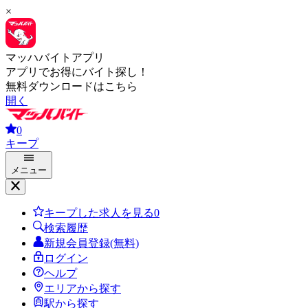
×
マッハバイトアプリ
アプリでお得にバイト探し！
無料ダウンロードはこちら
開く
0
キープ
メニュー
キープした求人を見る
0
検索履歴
新規会員登録(無料)
ログイン
ヘルプ
エリアから探す
駅から探す