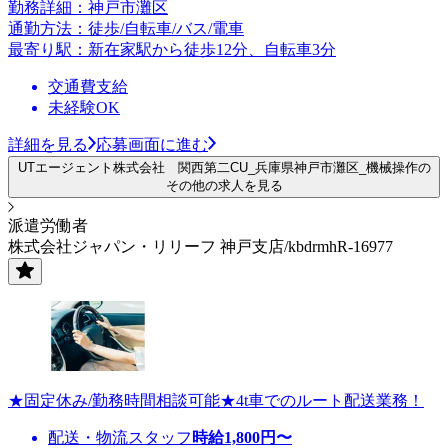
勤務詳細：神戸市灘区
通勤方法：徒歩/自転車/バス/電車
最寄り駅：新在家駅から徒歩12分、自転車3分
交通費支給
未経験OK
詳細を見る
応募画面に進む
UTエージェント株式会社 関西第二CU_兵庫県神戸市灘区_機械操作の
その他の求人を見る
派遣労働者
株式会社ジャパン・リリーフ 神戸支店/kbdrmhR-16977
★固定休み/勤務時間相談可能★4t車でのルート配送業務！
配送・物流スタッフ
時給
1,800
円〜