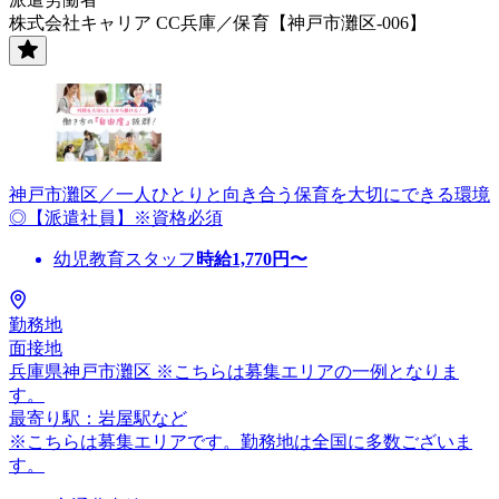
株式会社キャリア CC兵庫／保育【神戸市灘区-006】
神戸市灘区／一人ひとりと向き合う保育を大切にできる環境
◎【派遣社員】※資格必須
幼児教育スタッフ
時給
1,770
円〜
勤務地
面接地
兵庫県神戸市灘区 ※こちらは募集エリアの一例となりま
す。
最寄り駅：岩屋駅など
※こちらは募集エリアです。勤務地は全国に多数ございま
す。