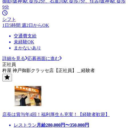
御影(阪神)駅 徒歩2分、石屋川駅 徒歩7分、住吉(阪神)駅 徒歩
9分
シフト
1日5時間 週2日からOK
交通費支給
未経験OK
まかないあり
詳細を見る
応募画面に進む
正社員
杵屋 神戸御影クラッセ店【正社員】＿経験者
店長は賞与年4回！福利厚生も充実！【経験者歓迎】
レストラン
月給
280,000
円〜
350,000
円