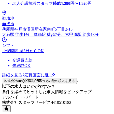
老人介護施設スタッフ
時給
1,290
円〜
1,920
円
勤務地
面接地
兵庫県神戸市灘区新在家南町5丁目2-15
大石駅 徒歩1分、摩耶駅 徒歩7分、六甲道駅 徒歩13分
シフト
1日8時間 週3日からOK
交通費支給
未経験OK
詳細を見る
応募画面に進む
株式会社aun(介護職)0655のその他の求人を見る
以下の求人はいかがですか？
条件を緩めてヒットした求人情報をピックアップ
アルバイト・パート
株式会社スタッフサービス/H10510182