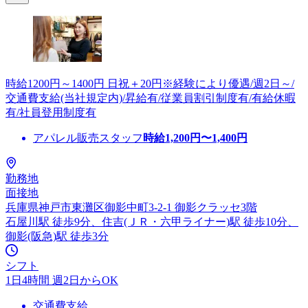
時給1200円～1400円 日祝＋20円※経験により優遇/週2日～/
交通費支給(当社規定内)/昇給有/従業員割引制度有/有給休暇
有/社員登用制度有
アパレル販売スタッフ
時給
1,200
円〜
1,400
円
勤務地
面接地
兵庫県神戸市東灘区御影中町3-2-1 御影クラッセ3階
石屋川駅 徒歩9分、住吉(ＪＲ・六甲ライナー)駅 徒歩10分、
御影(阪急)駅 徒歩3分
シフト
1日4時間 週2日からOK
交通費支給