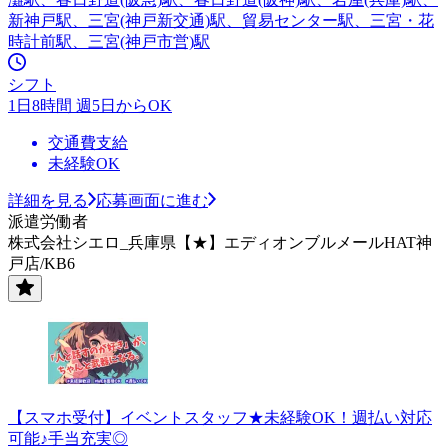
新神戸駅、三宮(神戸新交通)駅、貿易センター駅、三宮・花
時計前駅、三宮(神戸市営)駅
シフト
1日8時間 週5日からOK
交通費支給
未経験OK
詳細を見る
応募画面に進む
派遣労働者
株式会社シエロ_兵庫県【★】エディオンブルメールHAT神
戸店/KB6
【スマホ受付】イベントスタッフ★未経験OK！週払い対応
可能♪手当充実◎