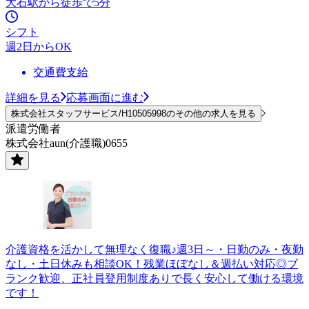
大石駅から徒歩で5分
シフト
週2日からOK
交通費支給
詳細を見る
応募画面に進む
株式会社スタッフサービス/H10505998のその他の求人を見る
派遣労働者
株式会社aun(介護職)0655
介護資格を活かして無理なく復職♪週3日～・日勤のみ・夜勤
なし・土日休みも相談OK！残業ほぼなし＆週払い対応◎ブ
ランク歓迎、正社員登用制度ありで長く安心して働ける環境
です！