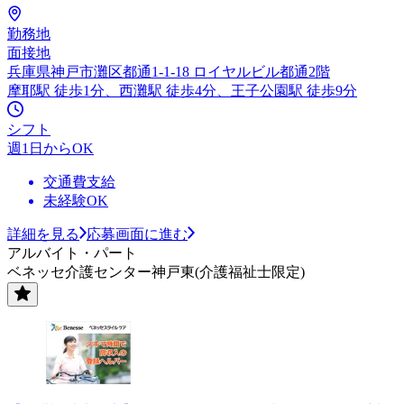
勤務地
面接地
兵庫県神戸市灘区都通1-1-18 ロイヤルビル都通2階
摩耶駅 徒歩1分、西灘駅 徒歩4分、王子公園駅 徒歩9分
シフト
週1日からOK
交通費支給
未経験OK
詳細を見る
応募画面に進む
アルバイト・パート
ベネッセ介護センター神戸東(介護福祉士限定)