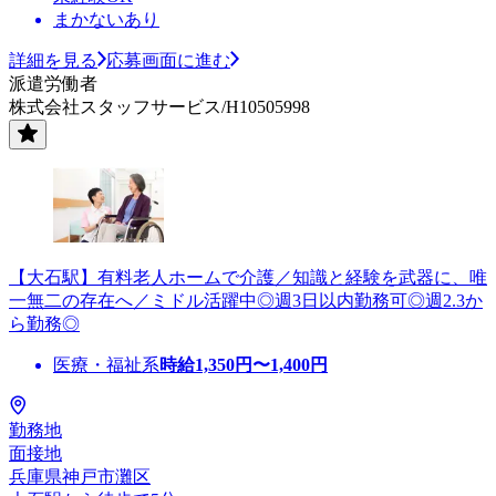
まかないあり
詳細を見る
応募画面に進む
派遣労働者
株式会社スタッフサービス/H10505998
【大石駅】有料老人ホームで介護／知識と経験を武器に、唯
一無二の存在へ／ミドル活躍中◎週3日以内勤務可◎週2.3か
ら勤務◎
医療・福祉系
時給
1,350
円〜
1,400
円
勤務地
面接地
兵庫県神戸市灘区