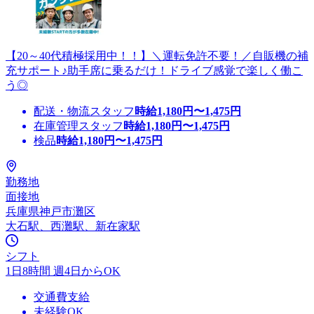
【20～40代積極採用中！！】＼運転免許不要！／自販機の補
充サポート♪助手席に乗るだけ！ドライブ感覚で楽しく働こ
う◎
配送・物流スタッフ
時給
1,180
円〜
1,475
円
在庫管理スタッフ
時給
1,180
円〜
1,475
円
検品
時給
1,180
円〜
1,475
円
勤務地
面接地
兵庫県神戸市灘区
大石駅、西灘駅、新在家駅
シフト
1日8時間 週4日からOK
交通費支給
未経験OK