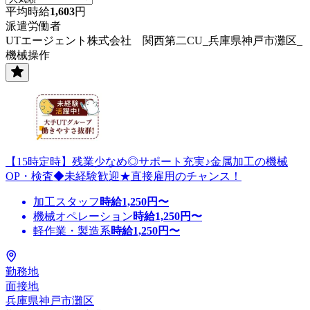
平均時給
1,603
円
派遣労働者
UTエージェント株式会社 関西第二CU_兵庫県神戸市灘区_
機械操作
【15時定時】残業少なめ◎サポート充実♪金属加工の機械
OP・検査◆未経験歓迎★直接雇用のチャンス！
加工スタッフ
時給
1,250
円〜
機械オペレーション
時給
1,250
円〜
軽作業・製造系
時給
1,250
円〜
勤務地
面接地
兵庫県神戸市灘区