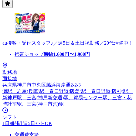
au接客・受付スタッフ♪／週5日＆土日祝勤務／20代活躍中！
携帯ショップ
時給
1,600
円〜
1,900
円
勤務地
面接地
兵庫県神戸市中央区脇浜海岸通2-2-3
灘駅、岩屋(兵庫)駅、春日野道(阪急)駅、春日野道(阪神)駅、
新神戸駅、三宮(神戸新交通)駅、貿易センター駅、三宮・花
時計前駅、三宮(神戸市営)駅
シフト
1日8時間 週5日からOK
交通費支給