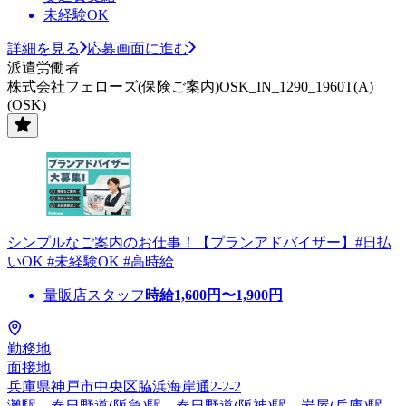
未経験OK
詳細を見る
応募画面に進む
派遣労働者
株式会社フェローズ(保険ご案内)OSK_IN_1290_1960T(A)
(OSK)
シンプルなご案内のお仕事！【プランアドバイザー】#日払
いOK #未経験OK #高時給
量販店スタッフ
時給
1,600
円〜
1,900
円
勤務地
面接地
兵庫県神戸市中央区脇浜海岸通2-2-2
灘駅、春日野道(阪急)駅、春日野道(阪神)駅、岩屋(兵庫)駅、