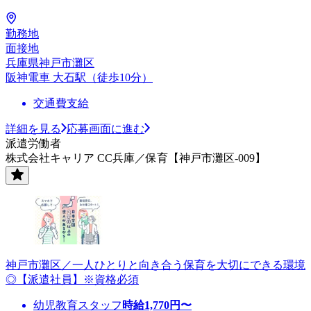
勤務地
面接地
兵庫県神戸市灘区
阪神電車 大石駅（徒歩10分）
交通費支給
詳細を見る
応募画面に進む
派遣労働者
株式会社キャリア CC兵庫／保育【神戸市灘区-009】
神戸市灘区／一人ひとりと向き合う保育を大切にできる環境
◎【派遣社員】※資格必須
幼児教育スタッフ
時給
1,770
円〜