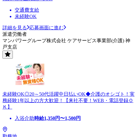
交通費支給
未経験OK
詳細を見る
応募画面に進む
派遣労働者
マンパワーグループ株式会社 ケアサービス事業部(介護) 神
戸支店
未経験OK◎20～50代活躍中日払いOK◆介護のオシゴト！実
務経験1年以上の方大歓迎！【来社不要！WEB・電話登録Ｏ
Ｋ】
入浴介助
時給
1,350
円〜
1,500
円
勤務地