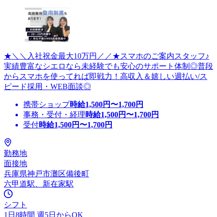
★＼＼入社祝金最大10万円／／★スマホのご案内スタッフ♪
実績豊富なシエロなら未経験でも安心のサポート体制◎普段
からスマホを使ってれば即戦力！高収入＆嬉しい週払い/ス
ピード採用・WEB面談◎
携帯ショップ
時給
1,500
円〜
1,700
円
事務・受付・経理
時給
1,500
円〜
1,700
円
受付
時給
1,500
円〜
1,700
円
勤務地
面接地
兵庫県神戸市灘区備後町
六甲道駅、新在家駅
シフト
1日8時間 週5日からOK