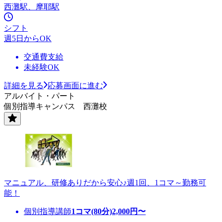
西灘駅、摩耶駅
シフト
週5日からOK
交通費支給
未経験OK
詳細を見る
応募画面に進む
アルバイト・パート
個別指導キャンパス 西灘校
マニュアル、研修ありだから安心♪週1回、1コマ～勤務可
能！
個別指導講師
1コマ(80分)
2,000
円〜