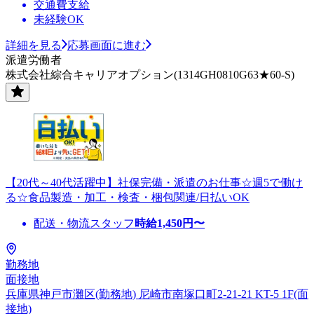
交通費支給
未経験OK
詳細を見る
応募画面に進む
派遣労働者
株式会社綜合キャリアオプション(1314GH0810G63★60-S)
【20代～40代活躍中】社保完備・派遣のお仕事☆週5で働け
る☆食品製造・加工・検査・梱包関連/日払いOK
配送・物流スタッフ
時給
1,450
円〜
勤務地
面接地
兵庫県神戸市灘区(勤務地) 尼崎市南塚口町2-21-21 KT-5 1F(面
接地)