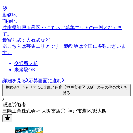
勤務地
面接地
兵庫県神戸市灘区 ※こちらは募集エリアの一例となりま
す。
最寄り駅：大石駅など
※こちらは募集エリアです。勤務地は全国に多数ございま
す。
交通費支給
未経験OK
詳細を見る
応募画面に進む
株式会社キャリア CC兵庫／保育【神戸市灘区-009】のその他の求人を
見る
派遣労働者
三陽工業株式会社 大阪支店①_神戸市灘区/派大阪