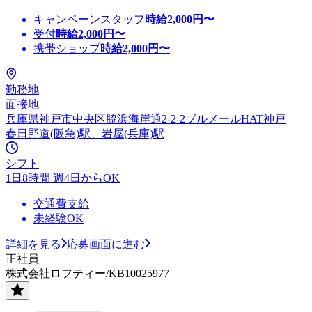
キャンペーンスタッフ
時給
2,000
円〜
受付
時給
2,000
円〜
携帯ショップ
時給
2,000
円〜
勤務地
面接地
兵庫県神戸市中央区脇浜海岸通2-2-2ブルメールHAT神戸
春日野道(阪急)駅、岩屋(兵庫)駅
シフト
1日8時間 週4日からOK
交通費支給
未経験OK
詳細を見る
応募画面に進む
正社員
株式会社ロフティー/KB10025977