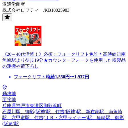
派遣労働者
株式会社ロフティー/KB10025983
《20～40代活躍！》必須：フォークリフト免許＊高時給◎南
魚崎駅より徒歩19分★カウンターフォークを使用した粉製品
の運搬や荷下ろし
フォークリフト
時給
1,550
円〜
1,937
円
勤務地
面接地
兵庫県神戸市東灘区御影浜町
石屋川駅、御影(阪神)駅、住吉(阪神)駅、新在家駅、南魚崎
駅、六甲道駅、住吉(ＪＲ・六甲ライナー)駅、魚崎駅、御影
(阪急)駅