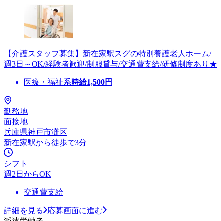
【介護スタッフ募集】新在家駅スグの特別養護老人ホーム/
週3日～OK/経験者歓迎/制服貸与/交通費支給/研修制度あり★
医療・福祉系
時給
1,500
円
勤務地
面接地
兵庫県神戸市灘区
新在家駅から徒歩で3分
シフト
週2日からOK
交通費支給
詳細を見る
応募画面に進む
派遣労働者