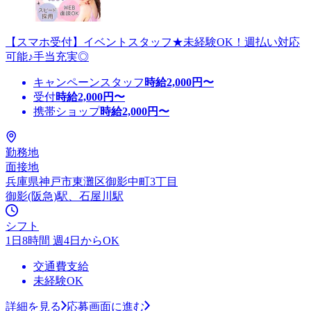
【スマホ受付】イベントスタッフ★未経験OK！週払い対応
可能♪手当充実◎
キャンペーンスタッフ
時給
2,000
円〜
受付
時給
2,000
円〜
携帯ショップ
時給
2,000
円〜
勤務地
面接地
兵庫県神戸市東灘区御影中町3丁目
御影(阪急)駅、石屋川駅
シフト
1日8時間 週4日からOK
交通費支給
未経験OK
詳細を見る
応募画面に進む