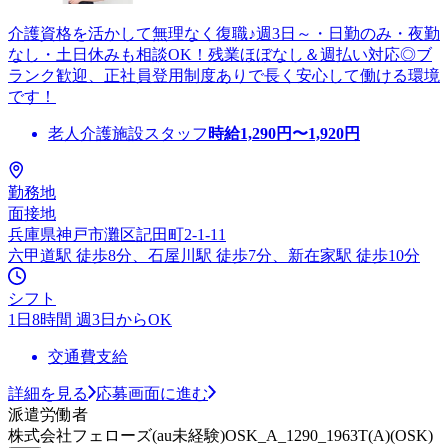
介護資格を活かして無理なく復職♪週3日～・日勤のみ・夜勤
なし・土日休みも相談OK！残業ほぼなし＆週払い対応◎ブ
ランク歓迎、正社員登用制度ありで長く安心して働ける環境
です！
老人介護施設スタッフ
時給
1,290
円〜
1,920
円
勤務地
面接地
兵庫県神戸市灘区記田町2-1-11
六甲道駅 徒歩8分、石屋川駅 徒歩7分、新在家駅 徒歩10分
シフト
1日8時間 週3日からOK
交通費支給
詳細を見る
応募画面に進む
派遣労働者
株式会社フェローズ(au未経験)OSK_A_1290_1963T(A)(OSK)