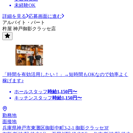
未経験OK
詳細を見る
応募画面に進む
アルバイト・パート
杵屋 神戸御影クラッセ店
「時間を有効活用したい！」→短時間もOKなので効率よく
稼げます♪
ホールスタッフ
時給
1,150
円〜
キッチンスタッフ
時給
1,150
円〜
勤務地
面接地
兵庫県神戸市東灘区御影中町3-2-1 御影クラッセ3F