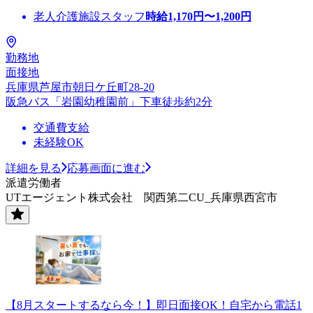
老人介護施設スタッフ
時給
1,170
円〜
1,200
円
勤務地
面接地
兵庫県芦屋市朝日ケ丘町28-20
阪急バス「岩園幼稚園前」下車徒歩約2分
交通費支給
未経験OK
詳細を見る
応募画面に進む
派遣労働者
UTエージェント株式会社 関西第二CU_兵庫県西宮市
【8月スタートするなら今！】即日面接OK！自宅から電話1