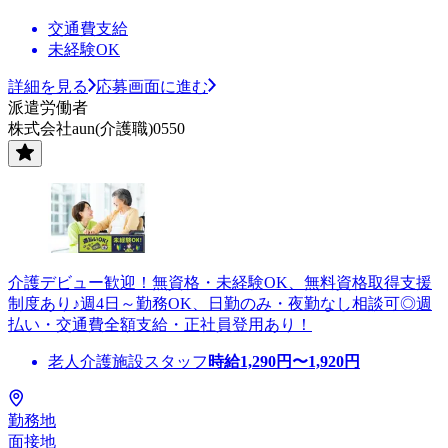
交通費支給
未経験OK
詳細を見る
応募画面に進む
派遣労働者
株式会社aun(介護職)0550
介護デビュー歓迎！無資格・未経験OK、無料資格取得支援
制度あり♪週4日～勤務OK、日勤のみ・夜勤なし相談可◎週
払い・交通費全額支給・正社員登用あり！
老人介護施設スタッフ
時給
1,290
円〜
1,920
円
勤務地
面接地