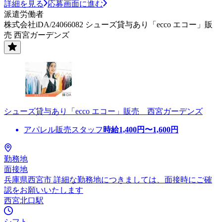
詳細を見る
応募画面に進む
派遣労働者
株式会社iDA/24066082 シューズ貸与あり「ecco エコー」販
売 西宮ガーデンズ
シューズ貸与あり「ecco エコー」販売 西宮ガーデンズ
アパレル販売スタッフ
時給
1,400
円〜
1,600
円
勤務地
面接地
兵庫県西宮市 詳細な勤務地につきましては、面接時にご確
認をお願いいたします
西宮北口駅
シフト