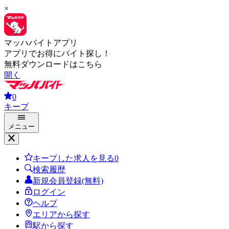
×
マッハバイトアプリ
アプリでお得にバイト探し！
無料ダウンロードはこちら
開く
0
キープ
メニュー
キープした求人を見る
0
検索履歴
新規会員登録(無料)
ログイン
ヘルプ
エリアから探す
駅から探す