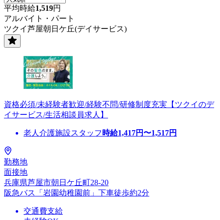
平均時給
1,519
円
アルバイト・パート
ツクイ芦屋朝日ケ丘(デイサービス)
資格必須/未経験者歓迎/経験不問/研修制度充実【ツクイのデ
イサービス/生活相談員求人】
老人介護施設スタッフ
時給
1,417
円〜
1,517
円
勤務地
面接地
兵庫県芦屋市朝日ケ丘町28-20
阪急バス「岩園幼稚園前」下車徒歩約2分
交通費支給