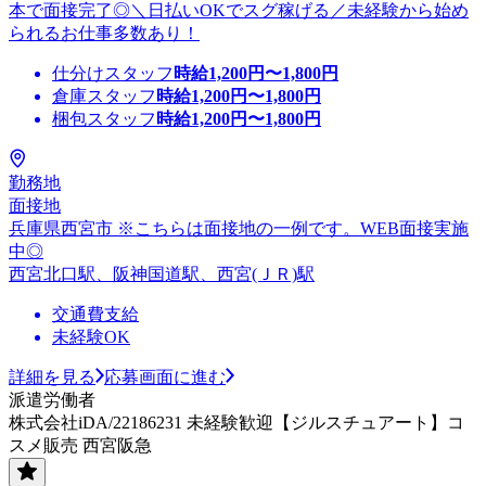
本で面接完了◎＼日払いOKでスグ稼げる／未経験から始め
られるお仕事多数あり！
仕分けスタッフ
時給
1,200
円〜
1,800
円
倉庫スタッフ
時給
1,200
円〜
1,800
円
梱包スタッフ
時給
1,200
円〜
1,800
円
勤務地
面接地
兵庫県西宮市 ※こちらは面接地の一例です。WEB面接実施
中◎
西宮北口駅、阪神国道駅、西宮(ＪＲ)駅
交通費支給
未経験OK
詳細を見る
応募画面に進む
派遣労働者
株式会社iDA/22186231 未経験歓迎【ジルスチュアート】コ
スメ販売 西宮阪急