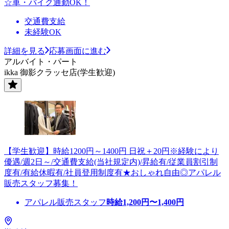
☆車・バイク通勤OK！
交通費支給
未経験OK
詳細を見る
応募画面に進む
アルバイト・パート
ikka 御影クラッセ店(学生歓迎)
【学生歓迎】時給1200円～1400円 日祝＋20円※経験により
優遇/週2日～/交通費支給(当社規定内)/昇給有/従業員割引制
度有/有給休暇有/社員登用制度有★おしゃれ自由◎アパレル
販売スタッフ募集！
アパレル販売スタッフ
時給
1,200
円〜
1,400
円