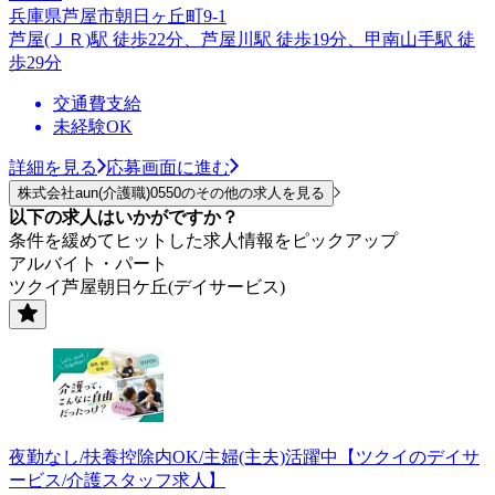
兵庫県芦屋市朝日ヶ丘町9-1
芦屋(ＪＲ)駅 徒歩22分、芦屋川駅 徒歩19分、甲南山手駅 徒
歩29分
交通費支給
未経験OK
詳細を見る
応募画面に進む
株式会社aun(介護職)0550のその他の求人を見る
以下の求人はいかがですか？
条件を緩めてヒットした求人情報をピックアップ
アルバイト・パート
ツクイ芦屋朝日ケ丘(デイサービス)
夜勤なし/扶養控除内OK/主婦(主夫)活躍中【ツクイのデイサ
ービス/介護スタッフ求人】