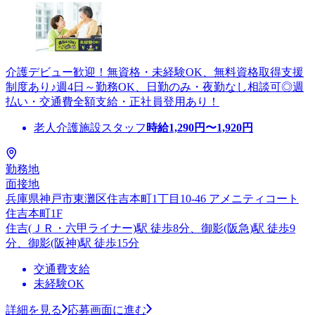
介護デビュー歓迎！無資格・未経験OK、無料資格取得支援
制度あり♪週4日～勤務OK、日勤のみ・夜勤なし相談可◎週
払い・交通費全額支給・正社員登用あり！
老人介護施設スタッフ
時給
1,290
円〜
1,920
円
勤務地
面接地
兵庫県神戸市東灘区住吉本町1丁目10-46 アメニティコート
住吉本町1F
住吉(ＪＲ・六甲ライナー)駅 徒歩8分、御影(阪急)駅 徒歩9
分、御影(阪神)駅 徒歩15分
交通費支給
未経験OK
詳細を見る
応募画面に進む