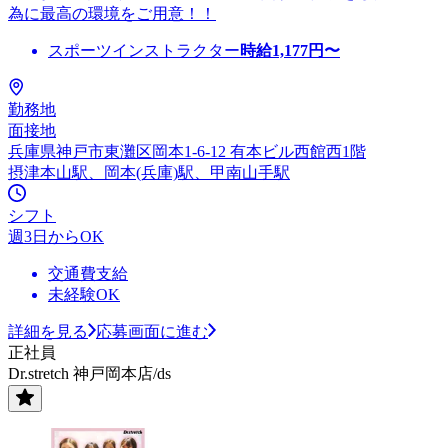
為に最高の環境をご用意！！
スポーツインストラクター
時給
1,177
円〜
勤務地
面接地
兵庫県神戸市東灘区岡本1-6-12 有本ビル西館西1階
摂津本山駅、岡本(兵庫)駅、甲南山手駅
シフト
週3日からOK
交通費支給
未経験OK
詳細を見る
応募画面に進む
正社員
Dr.stretch 神戸岡本店/ds