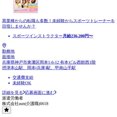
異業種からの転職も多数！未経験からスポーツトレーナーを
目指しませんか？
スポーツインストラクター
月給
236,200
円〜
勤務地
面接地
兵庫県神戸市東灘区岡本1-6-12 有本ビル西館西1階
摂津本山駅、岡本(兵庫)駅、甲南山手駅
交通費支給
未経験OK
詳細を見る
応募画面に進む
派遣労働者
株式会社aun(介護職)0618