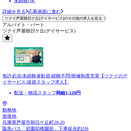
未経験OK
詳細を見る
応募画面に進む
ツクイ芦屋朝日ケ丘(デイサービス)のその他の求人を見る
アルバイト・パート
ツクイ芦屋朝日ケ丘(デイサービス)
免許必須/未経験者歓迎/経験不問/研修制度充実【ツクイのデ
イサービス/送迎スタッフ求人】
配送・物流スタッフ
時給
1,120
円
勤務地
面接地
兵庫県芦屋市朝日ケ丘町28-20
阪急バス「岩園幼稚園前」下車徒歩約2分