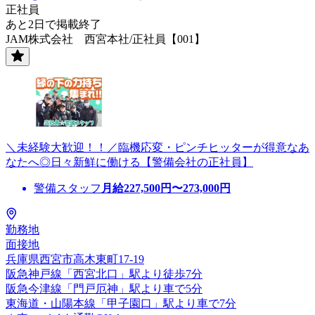
正社員
あと2日で掲載終了
JAM株式会社 西宮本社/正社員【001】
＼未経験大歓迎！！／臨機応変・ピンチヒッターが得意なあ
なたへ◎日々新鮮に働ける【警備会社の正社員】
警備スタッフ
月給
227,500
円〜
273,000
円
勤務地
面接地
兵庫県西宮市高木東町17-19
阪急神戸線「西宮北口」駅より徒歩7分
阪急今津線「門戸厄神」駅より車で5分
東海道・山陽本線「甲子園口」駅より車で7分