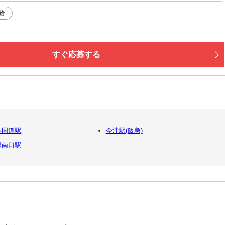
給
すぐ応募する
神国道駅
今津駅(阪急)
塚南口駅