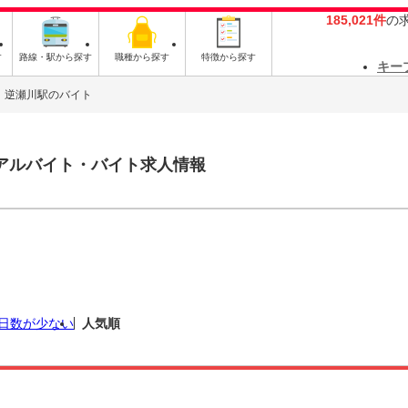
185,021件
の
す
路線・駅から探す
職種から探す
特徴から探す
キー
逆瀬川駅のバイト
アルバイト・バイト求人情報
日数が少ない
人気順