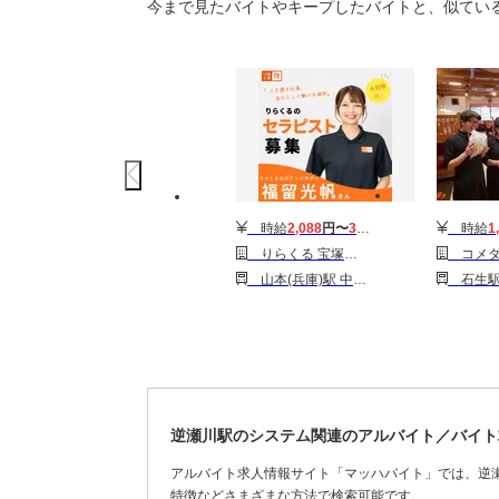
今まで見たバイトやキープしたバイトと、似てい
時給
2,088
円〜
3,510
円
時給
1
りらくる 宝塚山本丸橋店
コメダ珈琲店 丹波ゆめタウ
山本(兵庫)駅 中山寺駅 川西池田駅
石生駅 市島駅
逆瀬川駅のシステム関連のアルバイト／バイト
アルバイト求人情報サイト「マッハバイト」では、逆
特徴などさまざまな方法で検索可能です。