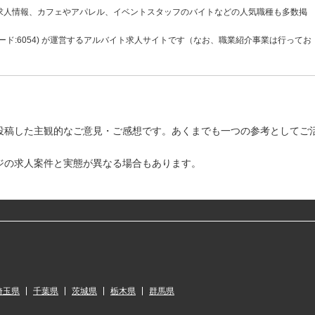
求人情報、カフェやアパレル、イベントスタッフのバイトなどの人気職種も多数掲
ド:6054) が運営するアルバイト求人サイトです（なお、職業紹介事業は行ってお
投稿した主観的なご意見・ご感想です。あくまでも一つの参考としてご
ジの求人案件と実態が異なる場合もあります。
埼玉県
千葉県
茨城県
栃木県
群馬県