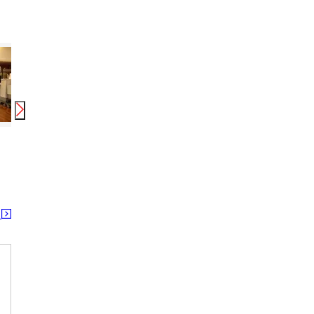
時給
1,547
円
時給
1,116
円〜
1,200
円
時給
ツクイ西宮浜甲子園(デイサービス)
尼崎ケアセンターそよ風/45582
りらくる
甲子園駅 久寿川駅 鳴尾・武庫川女子大前駅 今津(阪神)駅 今津(阪急)駅 武庫川団地前駅 東鳴尾駅 洲先駅 阪神国道駅
猪名寺駅 塚口(ＪＲ)駅 園田駅 稲野駅 塚口(阪急)駅 新伊丹駅
塚口(ＪＲ)駅 塚口
る