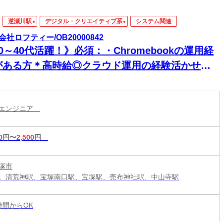
逆瀬川駅
デジタル・クリエイティブ系
システム関連
会社ロフティー/OB20000842
0～40代活躍！》必須：・Chromebookの運用経
がある方＊高時給◎クラウド運用の経験活かせ
！高時給2000円★土日祝休み×常駐ITサポートスタ
フ募集◎
ムエンジニア
0
円〜
2,500
円
塚市
、清荒神駅、宝塚南口駅、宝塚駅、売布神社駅、中山寺駅
5時間からOK