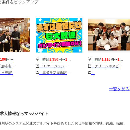
る案件をピックアップ
,180
円〜
時給
1,350
円〜
1,800
円
時給
1,116
円〜
1,140
円
ン店(アルバイト・パート)
UTエージェント株式会社 大阪AU_兵庫県宝塚市
グリーンホスピタリティフードサービス株式会社_伊丹市の企業内社員食堂_0H4741
 柏原(兵庫)駅
雲雀丘花屋敷駅 売布神社駅 山本(兵庫)駅
一覧を見
求人情報ならマッハバイト
瀬川駅のシステム関連のアルバイトを始めとしたお仕事情報を地域、路線、職種、