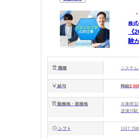
株式
《2
験
る
ッ
職種
システ
給与
時給
2,00
勤務地・面接地
兵庫県宝
逆瀬川駅
シフト
1日7.7