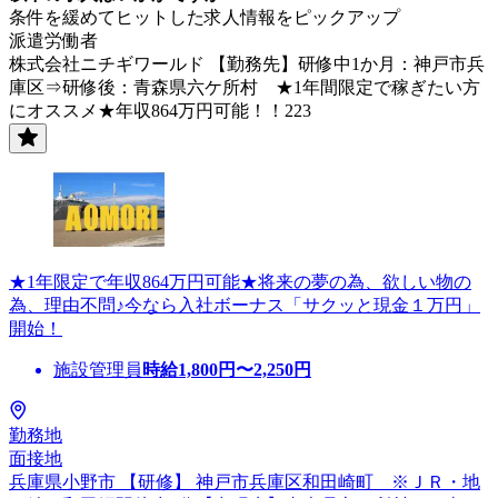
条件を緩めてヒットした求人情報をピックアップ
派遣労働者
株式会社ニチギワールド 【勤務先】研修中1か月：神戸市兵
庫区⇒研修後：青森県六ケ所村 ★1年間限定で稼ぎたい方
にオススメ★年収864万円可能！！223
★1年限定で年収864万円可能★将来の夢の為、欲しい物の
為、理由不問♪今なら入社ボーナス「サクッと現金１万円」
開始！
施設管理員
時給
1,800
円〜
2,250
円
勤務地
面接地
兵庫県小野市 【研修】 神戸市兵庫区和田崎町 ※ＪＲ・地