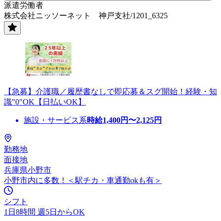
派遣労働者
株式会社ニッソーネット 神戸支社/1201_6325
【急募】介護職／履歴書なしで即応募＆スグ開始！経験・知
識"0"OK【日払いOK】
施設・サービス系
時給
1,400
円〜
2,125
円
勤務地
面接地
兵庫県小野市
小野市内に多数！＜駅チカ・車通勤okも有＞
シフト
1日8時間 週5日からOK