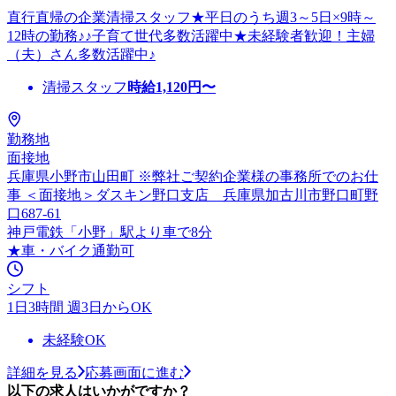
直行直帰の企業清掃スタッフ★平日のうち週3～5日×9時～
12時の勤務♪♪子育て世代多数活躍中★未経験者歓迎！主婦
（夫）さん多数活躍中♪
清掃スタッフ
時給
1,120
円〜
勤務地
面接地
兵庫県小野市山田町 ※弊社ご契約企業様の事務所でのお仕
事 ＜面接地＞ダスキン野口支店 兵庫県加古川市野口町野
口687-61
神戸電鉄「小野」駅より車で8分
★車・バイク通勤可
シフト
1日3時間 週3日からOK
未経験OK
詳細を見る
応募画面に進む
以下の求人はいかがですか？