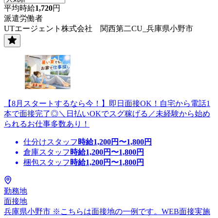
平均時給
1,720
円
派遣労働者
UTエージェント株式会社 関西第二CU_兵庫県小野市
【8月スタートするなら今！】即日面接OK！自宅から電話1
本で面接完了◎＼日払いOKでスグ稼げる／未経験から始め
られるお仕事多数あり！
仕分けスタッフ
時給
1,200
円〜
1,800
円
倉庫スタッフ
時給
1,200
円〜
1,800
円
梱包スタッフ
時給
1,200
円〜
1,800
円
勤務地
面接地
兵庫県小野市 ※こちらは面接地の一例です。WEB面接実施