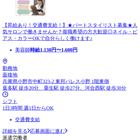
【昇給あり！交通費支給！】★パートスタイリスト募集★人
気サロンで働きませんか？復職希望の方大歓迎◎ネイル・ピ
アス・カラーOKで自分らしく働けます♪
美容師
時給
1,130
円〜
1,600
円
勤務地
面接地
兵庫県小野市中町323-2 東邦パレス小野 1階東側
葉多駅 徒歩20分、粟生駅 徒歩27分、河合西駅 徒歩30分
シフト
1日3時間 週1日からOK
交通費支給
詳細を見る
応募画面に進む
派遣労働者