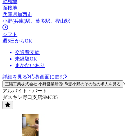
勤務地
面接地
兵庫県加西市
小野(兵庫)駅、葉多駅、樫山駅
シフト
週5日からOK
交通費支給
未経験OK
まかないあり
詳細を見る
応募画面に進む
三陽工業株式会社 小野営業所⑧_5/派小野のその他の求人を見る
アルバイト・パート
ダスキン野口支店SMC35