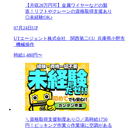
【月収28万円可】金属ワイヤーなどの製
造！リフトやクレーンの資格取得支援あり
◎未経験OK♪
07月24日UP
UTエージェント株式会社 関西第二CU_兵庫県小野市
_機械操作
時給1,480円〜
＼資格取得支援制度あり◎／高時給1750
円！ピッキング作業☆作業場に空調がある