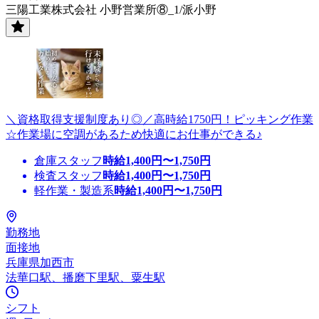
三陽工業株式会社 小野営業所⑧_1/派小野
＼資格取得支援制度あり◎／高時給1750円！ピッキング作業
☆作業場に空調があるため快適にお仕事ができる♪
倉庫スタッフ
時給
1,400
円〜
1,750
円
検査スタッフ
時給
1,400
円〜
1,750
円
軽作業・製造系
時給
1,400
円〜
1,750
円
勤務地
面接地
兵庫県加西市
法華口駅、播磨下里駅、粟生駅
シフト