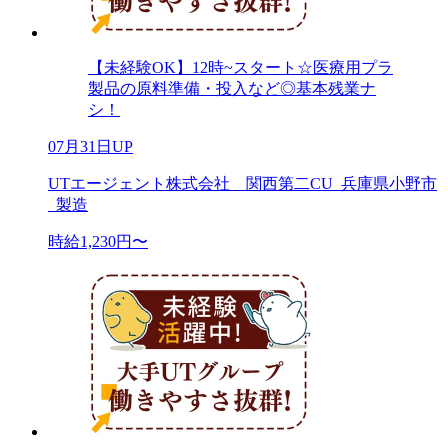
【未経験OK】12時~スタート☆医療用プラ
製品の原料準備・投入など◎基本残業ナ
シ！
07月31日UP
UTエージェント株式会社 関西第二CU_兵庫県小野市
_製造
時給1,230円〜