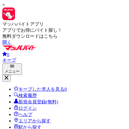
×
マッハバイトアプリ
アプリでお得にバイト探し！
無料ダウンロードはこちら
開く
0
キープ
メニュー
キープした求人を見る
0
検索履歴
新規会員登録(無料)
ログイン
ヘルプ
エリアから探す
駅から探す