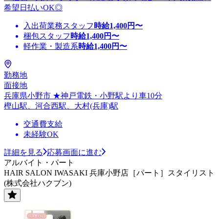
希望日払いOK◎
入出荷業務スタッフ
時給
1,400
円〜
梱包スタッフ
時給
1,400
円〜
軽作業・製造系
時給
1,400
円〜
勤務地
面接地
兵庫県小野市 ★神戸電鉄・小野駅より車10分
樫山駅、河合西駅、大村(兵庫)駅
交通費支給
未経験OK
詳細を見る
応募画面に進む
アルバイト・パート
HAIR SALON IWASAKI 兵庫小野店［パート］スタイリスト
(株式会社ハクブン)