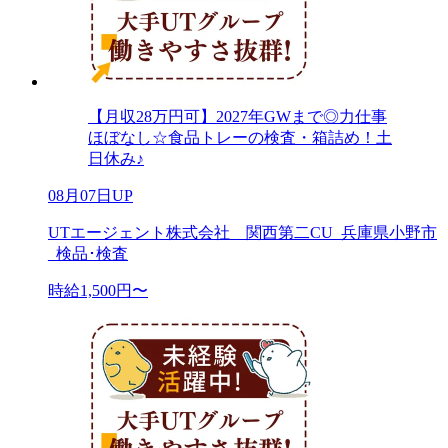
【月収28万円可】2027年GWまで◎力仕事
ほぼなし☆食品トレーの検査・箱詰め！土
日休み♪
08月07日UP
UTエージェント株式会社 関西第二CU_兵庫県小野市
_検品･検査
時給1,500円〜