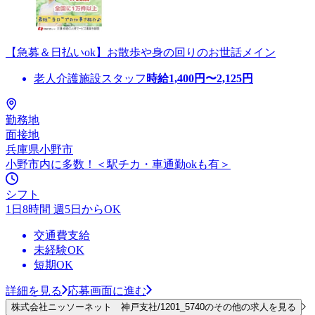
【急募＆日払いok】お散歩や身の回りのお世話メイン
老人介護施設スタッフ
時給
1,400
円〜
2,125
円
勤務地
面接地
兵庫県小野市
小野市内に多数！＜駅チカ・車通勤okも有＞
シフト
1日8時間 週5日からOK
交通費支給
未経験OK
短期OK
詳細を見る
応募画面に進む
株式会社ニッソーネット 神戸支社/1201_5740のその他の求人を見る