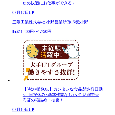
ため快適にお仕事ができる♪
07月17日UP
三陽工業株式会社 小野営業所⑧_5/派小野
時給1,400円〜1,750円
【時短相談OK】カンタンな食品製造◎日勤
×土日祝休み×基本残業なし♪女性活躍中☆
海苔の箱詰め・検査！
07月10日UP