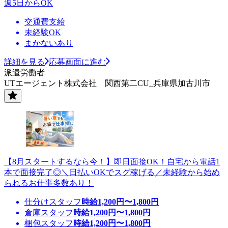
週5日からOK
交通費支給
未経験OK
まかないあり
詳細を見る
応募画面に進む
派遣労働者
UTエージェント株式会社 関西第二CU_兵庫県加古川市
【8月スタートするなら今！】即日面接OK！自宅から電話1
本で面接完了◎＼日払いOKでスグ稼げる／未経験から始め
られるお仕事多数あり！
仕分けスタッフ
時給
1,200
円〜
1,800
円
倉庫スタッフ
時給
1,200
円〜
1,800
円
梱包スタッフ
時給
1,200
円〜
1,800
円