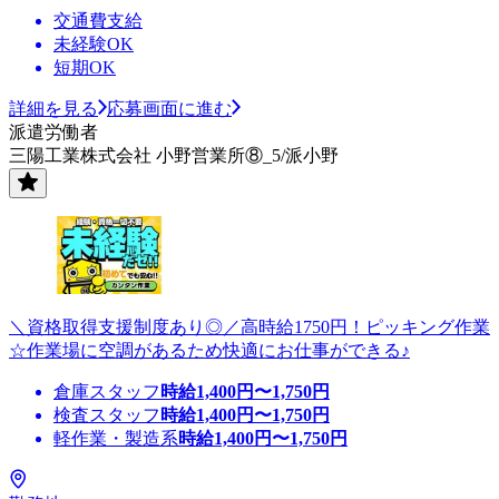
交通費支給
未経験OK
短期OK
詳細を見る
応募画面に進む
派遣労働者
三陽工業株式会社 小野営業所⑧_5/派小野
＼資格取得支援制度あり◎／高時給1750円！ピッキング作業
☆作業場に空調があるため快適にお仕事ができる♪
倉庫スタッフ
時給
1,400
円〜
1,750
円
検査スタッフ
時給
1,400
円〜
1,750
円
軽作業・製造系
時給
1,400
円〜
1,750
円