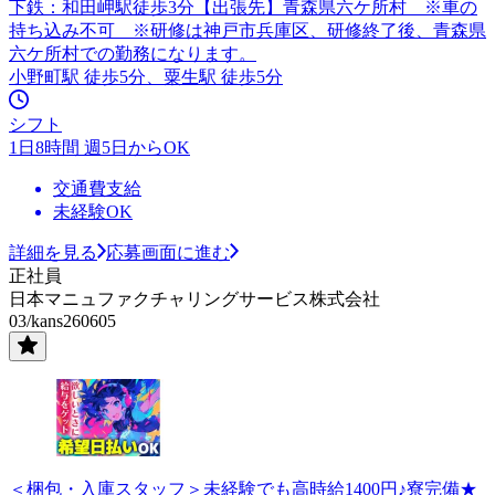
下鉄：和田岬駅徒歩3分【出張先】青森県六ケ所村 ※車の
持ち込み不可 ※研修は神戸市兵庫区、研修終了後、青森県
六ケ所村での勤務になります。
小野町駅 徒歩5分、粟生駅 徒歩5分
シフト
1日8時間 週5日からOK
交通費支給
未経験OK
詳細を見る
応募画面に進む
正社員
日本マニュファクチャリングサービス株式会社
03/kans260605
＜梱包・入庫スタッフ＞未経験でも高時給1400円♪寮完備★