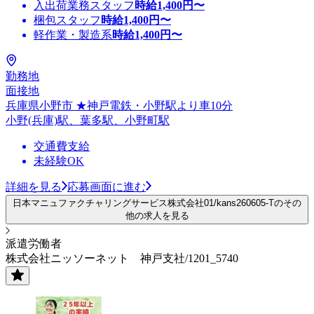
入出荷業務スタッフ
時給
1,400
円〜
梱包スタッフ
時給
1,400
円〜
軽作業・製造系
時給
1,400
円〜
勤務地
面接地
兵庫県小野市 ★神戸電鉄・小野駅より車10分
小野(兵庫)駅、葉多駅、小野町駅
交通費支給
未経験OK
詳細を見る
応募画面に進む
日本マニュファクチャリングサービス株式会社01/kans260605-Tのその
他の求人を見る
派遣労働者
株式会社ニッソーネット 神戸支社/1201_5740