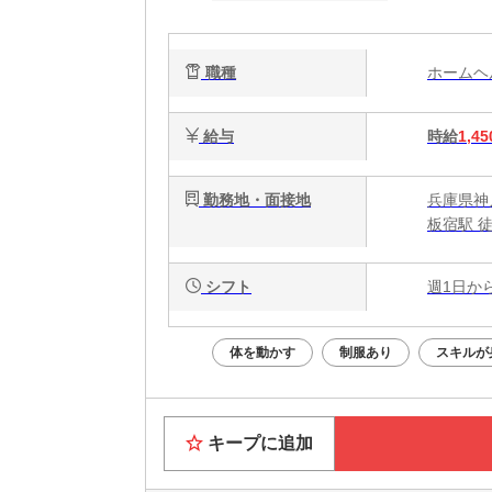
職種
ホーム
給与
時給
1,45
勤務地・面接地
兵庫県神
板宿駅 
シフト
週1日か
体を動かす
制服あり
スキルが
キープに追加