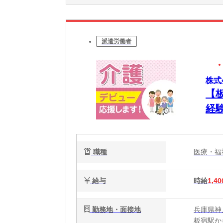
派遣労働者
株式
【
経
活
職種
医療・
給与
時給
1,40
勤務地・面接地
兵庫県神
板宿駅か