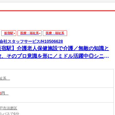
板宿駅
医療・福祉系
医療・福祉系
会社スタッフサービス/H10506628
板宿駅】介護老人保健施設で介護／無敵の知識と
験、そのプロ意識を形に／ミドル活躍中◎シニア
躍中◎週4日以上勤務可◎
福祉系
0
円
戸市須磨区
らバスで6分