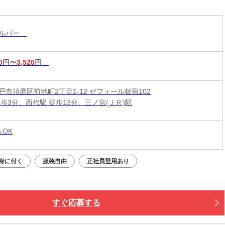
ヘルパー
0
円〜
3,520
円
戸市須磨区前池町2丁目1-12 ゼフィール板宿102
徒歩3分、西代駅 徒歩13分、三ノ宮(ＪＲ)駅
らOK
身に付く
服装自由
正社員登用あり
すぐ応募する