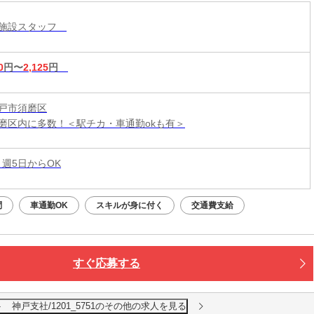
護施設スタッフ
0
円〜
2,125
円
戸市須磨区
磨区内に多数！＜駅チカ・車通勤okも有＞
 週5日からOK
問
車通勤OK
スキルが身に付く
交通費支給
すぐ応募する
神戸支社/1201_5751のその他の求人を見る