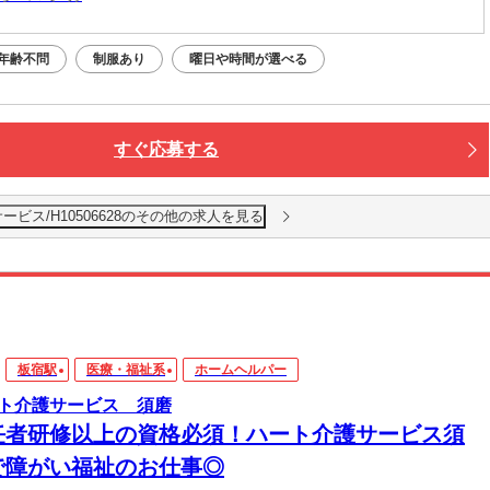
年齢不問
制服あり
曜日や時間が選べる
すぐ応募する
ビス/H10506628のその他の求人を見る
板宿駅
医療・福祉系
ホームヘルパー
ト介護サービス 須磨
任者研修以上の資格必須！ハート介護サービス須
で障がい福祉のお仕事◎