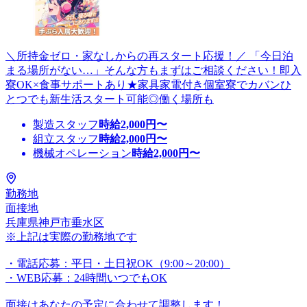
＼所持金ゼロ・家なしからの再スタート応援！／ 「今日泊
まる場所がない…」そんな方もまずはご相談ください！即入
寮OK×食事サポートあり★家具家電付き個室寮でカバンひ
とつでも新生活スタート可能◎働く場所も
製造スタッフ
時給
2,000
円〜
組立スタッフ
時給
2,000
円〜
機械オペレーション
時給
2,000
円〜
勤務地
面接地
兵庫県神戸市垂水区
※上記は実際の勤務地です
・電話応募：平日・土日祝OK（9:00～20:00）
・WEB応募：24時間いつでもOK
面接はあなたの予定に合わせて調整します！