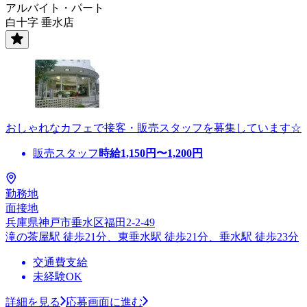
アルバイト・パート
白十字 垂水店
おしゃれなカフェで接客・販売スタッフを募集しています☆
販売スタッフ
時給
1,150
円〜
1,200
円
勤務地
面接地
兵庫県神戸市垂水区福田2-2-49
滝の茶屋駅 徒歩21分、東垂水駅 徒歩21分、垂水駅 徒歩23分
交通費支給
未経験OK
詳細を見る
応募画面に進む