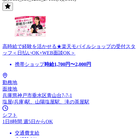
高時給で経験を活かせる★楽天モバイルショップの受付スタ
ッフ＜日払いOK×WEB面談OK＞
携帯ショップ
時給
1,700
円〜
2,000
円
勤務地
面接地
兵庫県神戸市垂水区青山台7-7-1
塩屋(兵庫)駅、山陽塩屋駅、滝の茶屋駅
シフト
1日8時間 週5日からOK
交通費支給