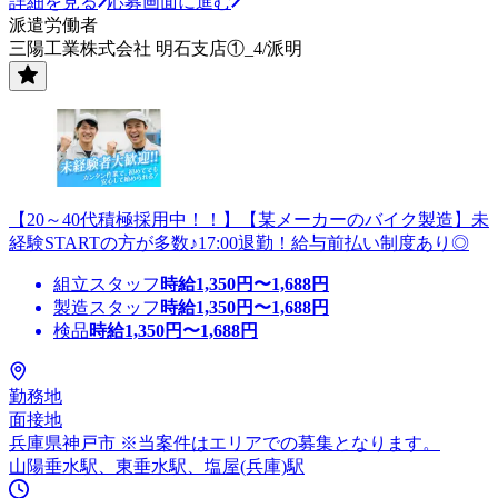
詳細を見る
応募画面に進む
派遣労働者
三陽工業株式会社 明石支店①_4/派明
【20～40代積極採用中！！】【某メーカーのバイク製造】未
経験STARTの方が多数♪17:00退勤！給与前払い制度あり◎
組立スタッフ
時給
1,350
円〜
1,688
円
製造スタッフ
時給
1,350
円〜
1,688
円
検品
時給
1,350
円〜
1,688
円
勤務地
面接地
兵庫県神戸市 ※当案件はエリアでの募集となります。
山陽垂水駅、東垂水駅、塩屋(兵庫)駅