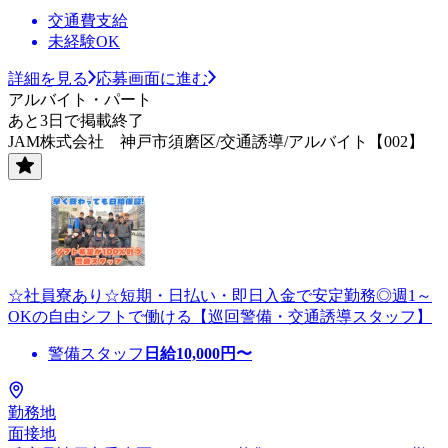
交通費支給
未経験OK
詳細を見る
応募画面に進む
アルバイト・パート
あと3日で掲載終了
JAM株式会社 神戸市須磨区/交通誘導/アルバイト【002】
☆社員寮あり☆短期・日払い・即日入金で安定勤務◎週1～
OKの自由シフトで働ける【巡回警備・交通誘導スタッフ】
警備スタッフ
日給
10,000
円〜
勤務地
面接地