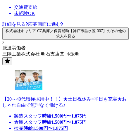
交通費支給
未経験OK
詳細を見る
応募画面に進む
株式会社キャリア CC兵庫／保育補助【神戸市垂水区-007】のその他の
求人を見る
派遣労働者
三陽工業株式会社 明石支店⑥_4/派明
【20～40代積極採用中！！】★土日祝休み×平日も充実★お
しゃれ自由で無理なく働ける♪
製造スタッフ
時給
1,500
円〜
1,875
円
倉庫スタッフ
時給
1,500
円〜
1,875
円
検品
時給
1,500
円〜
1,875
円