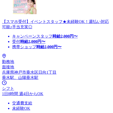
【スマホ受付】イベントスタッフ★未経験OK！週払い対応
可能♪手当充実◎
キャンペーンスタッフ
時給
2,000
円〜
受付
時給
2,000
円〜
携帯ショップ
時給
2,000
円〜
勤務地
面接地
兵庫県神戸市垂水区日向1丁目
垂水駅、山陽垂水駅
シフト
1日8時間 週4日からOK
交通費支給
未経験OK