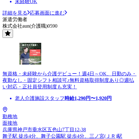
未経験OK
詳細を見る
応募画面に進む
派遣労働者
株式会社aun(介護職)0590
無資格・未経験から介護デビュー！週4日～OK、日勤のみ・
夜勤なし・固定シフト相談可♪無料資格取得制度あり◎週払
い対応・正社員登用制度も充実！
老人介護施設スタッフ
時給
1,290
円〜
1,920
円
勤務地
面接地
兵庫県神戸市垂水区五色山7丁目12-38
舞子駅 徒歩4分、舞子公園駅 徒歩4分、三ノ宮(ＪＲ)駅