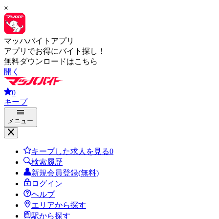
×
マッハバイトアプリ
アプリでお得にバイト探し！
無料ダウンロードはこちら
開く
0
キープ
メニュー
キープした求人を見る
0
検索履歴
新規会員登録(無料)
ログイン
ヘルプ
エリアから探す
駅から探す