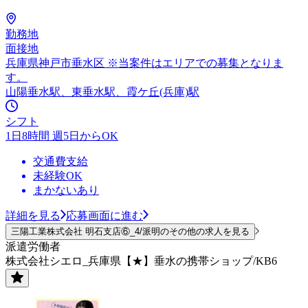
勤務地
面接地
兵庫県神戸市垂水区 ※当案件はエリアでの募集となりま
す。
山陽垂水駅、東垂水駅、霞ケ丘(兵庫)駅
シフト
1日8時間 週5日からOK
交通費支給
未経験OK
まかないあり
詳細を見る
応募画面に進む
三陽工業株式会社 明石支店⑥_4/派明のその他の求人を見る
派遣労働者
株式会社シエロ_兵庫県【★】垂水の携帯ショップ/KB6