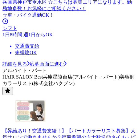
兵庫県神戸市垂水区 ☆こちらは募集エリアになります。勤
務地多数！お気軽にご相談ください！
☆車・バイク通勤OK！
シフト
1日8時間 週1日からOK
交通費支給
未経験OK
詳細を見る
応募画面に進む
アルバイト・パート
HAIR SALON Best兵庫星陵台店(アルバイト・パート)美容師
カラーリスト(株式会社ハクブン)
【昇給あり！交通費支給！】【パートカラーリスト募集】人
気サロンで働きませんか？復職希望の方大歓迎◎ネイル・ピ