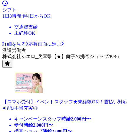
シフト
1日8時間 週4日からOK
交通費支給
未経験OK
詳細を見る
応募画面に進む
派遣労働者
株式会社シエロ_兵庫県【★】舞子の携帯ショップ/KB6
【スマホ受付】イベントスタッフ★未経験OK！週払い対応
可能♪手当充実◎
キャンペーンスタッフ
時給
2,000
円〜
受付
時給
2,000
円〜
携帯ショップ
時給
2,000
円〜