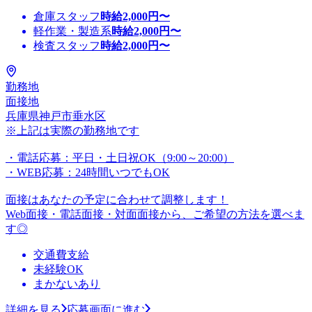
倉庫スタッフ
時給
2,000
円〜
軽作業・製造系
時給
2,000
円〜
検査スタッフ
時給
2,000
円〜
勤務地
面接地
兵庫県神戸市垂水区
※上記は実際の勤務地です
・電話応募：平日・土日祝OK（9:00～20:00）
・WEB応募：24時間いつでもOK
面接はあなたの予定に合わせて調整します！
Web面接・電話面接・対面面接から、ご希望の方法を選べま
す◎
交通費支給
未経験OK
まかないあり
詳細を見る
応募画面に進む