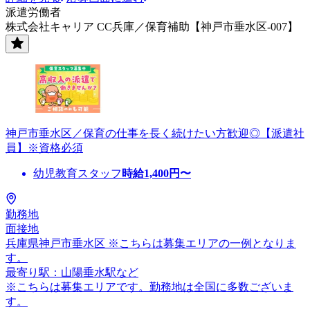
派遣労働者
株式会社キャリア CC兵庫／保育補助【神戸市垂水区-007】
神戸市垂水区／保育の仕事を長く続けたい方歓迎◎【派遣社
員】※資格必須
幼児教育スタッフ
時給
1,400
円〜
勤務地
面接地
兵庫県神戸市垂水区 ※こちらは募集エリアの一例となりま
す。
最寄り駅：山陽垂水駅など
※こちらは募集エリアです。勤務地は全国に多数ございま
す。