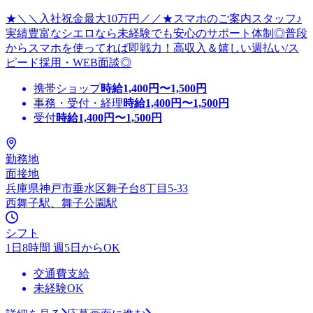
★＼＼入社祝金最大10万円／／★スマホのご案内スタッフ♪
実績豊富なシエロなら未経験でも安心のサポート体制◎普段
からスマホを使ってれば即戦力！高収入＆嬉しい週払い/ス
ピード採用・WEB面談◎
携帯ショップ
時給
1,400
円〜
1,500
円
事務・受付・経理
時給
1,400
円〜
1,500
円
受付
時給
1,400
円〜
1,500
円
勤務地
面接地
兵庫県神戸市垂水区舞子台8丁目5-33
西舞子駅、舞子公園駅
シフト
1日8時間 週5日からOK
交通費支給
未経験OK