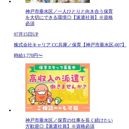
神戸市垂水区／一人ひとりと向き合う保育
を大切にできる環境◎【派遣社員】※資格
必須
07月15日UP
株式会社キャリア CC兵庫／保育【神戸市垂水区-007】
時給1,770円〜
神戸市垂水区／保育の仕事を長く続けたい
方歓迎◎【派遣社員】※資格必須