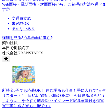
Web面接・電話面接・対面面接から、ご希望の方法を選べま
す◎
交通費支給
未経験OK
まかないあり
詳細を見る
応募画面に進む
契約社員
本日で掲載終了
株式会社GRANSTARTS
所持金0円でも応募OK！ 住む場所も仕事も手に入れて“人生
リスタート”！ 日払い/週払い相談OK◎「今日寝る場所どう
しよう…」を今すぐ解決◎ ハイグレード家具家電付き個室
寮完備に即入寮も可能です♪