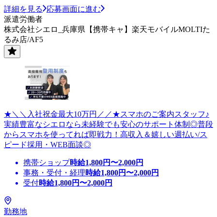
詳細を見る
応募画面に進む
派遣労働者
株式会社シエロ_兵庫県【携帯キャ】楽天モバイルMOLTIた
るみ店/AF5
★＼＼入社祝金最大10万円／／★スマホのご案内スタッフ♪
実績豊富なシエロなら未経験でも安心のサポート体制◎普段
からスマホを使ってれば即戦力！高収入＆嬉しい週払い/ス
ピード採用・WEB面談◎
携帯ショップ
時給
1,800
円〜
2,000
円
事務・受付・経理
時給
1,800
円〜
2,000
円
受付
時給
1,800
円〜
2,000
円
勤務地