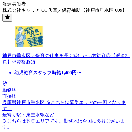
派遣労働者
株式会社キャリア CC兵庫／保育補助【神戸市垂水区-009】
神戸市垂水区／保育の仕事を長く続けたい方歓迎◎【派遣社
員】※資格必須
幼児教育スタッフ
時給
1,400
円〜
勤務地
面接地
兵庫県神戸市垂水区 ※こちらは募集エリアの一例となりま
す。
最寄り駅：東垂水駅など
※こちらは募集エリアです。勤務地は全国に多数ございま
す。