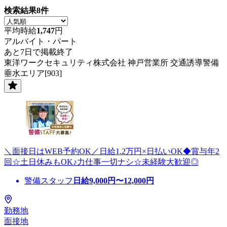
検索結果
8
件
平均時給
1,747
円
アルバイト・パート
あと7日で掲載終了
東洋ワークセキュリティ株式会社 神戸営業所 交通誘導警備
垂水エリア[903]
＼面接日はWEB予約OK／日給1.2万円×日払いOK◆賞与年2
回☆土日休みもOK♪力仕事一切ナシ☆未経験大歓迎◎
警備スタッフ
日給
9,000
円〜
12,000
円
勤務地
面接地