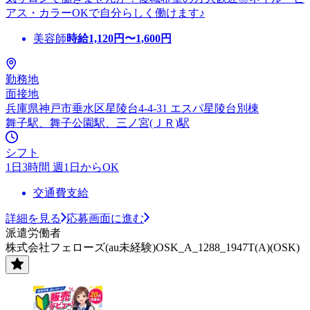
アス・カラーOKで自分らしく働けます♪
美容師
時給
1,120
円〜
1,600
円
勤務地
面接地
兵庫県神戸市垂水区星陵台4-4-31 エスパ星陵台別棟
舞子駅、舞子公園駅、三ノ宮(ＪＲ)駅
シフト
1日3時間 週1日からOK
交通費支給
詳細を見る
応募画面に進む
派遣労働者
株式会社フェローズ(au未経験)OSK_A_1288_1947T(A)(OSK)