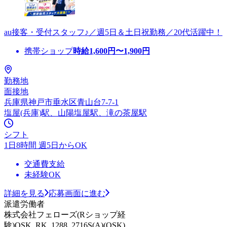
au接客・受付スタッフ♪／週5日＆土日祝勤務／20代活躍中！
携帯ショップ
時給
1,600
円〜
1,900
円
勤務地
面接地
兵庫県神戸市垂水区青山台7-7-1
塩屋(兵庫)駅、山陽塩屋駅、滝の茶屋駅
シフト
1日8時間 週5日からOK
交通費支給
未経験OK
詳細を見る
応募画面に進む
派遣労働者
株式会社フェローズ(Rショップ経
験)OSK_RK_1288_2716S(A)(OSK)