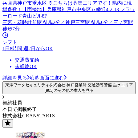
兵庫県神戸市垂水区 ※こちらは募集エリアです！県内に現
場多数！【面接地】兵庫県神戸市中央区八幡通4-2-13 フラワ
ーロード青山ビル8F
三宮・花時計前駅 徒歩2分／神戸三宮駅 徒歩6分／三ノ宮駅
徒歩7分
シフト
1日8時間 週2日からOK
交通費支給
未経験OK
詳細を見る
応募画面に進む
東洋ワークセキュリティ株式会社 神戸営業所 交通誘導警備 垂水エリア
[903]のその他の求人を見る
契約社員
本日で掲載終了
株式会社GRANSTARTS