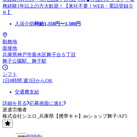
務経験1年以上の方大歓迎！【来社不要！WEB・電話登録Ｏ
Ｋ】
入浴介助
時給
1,350
円〜
1,500
円
勤務地
面接地
兵庫県神戸市垂水区舞子台５丁目
舞子公園駅、舞子駅
シフト
1日8時間 週3日からOK
交通費支給
詳細を見る
応募画面に進む
派遣労働者
株式会社シエロ_兵庫県【携帯キャ】auショップ舞子/AF5