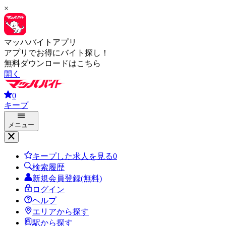
×
マッハバイトアプリ
アプリでお得にバイト探し！
無料ダウンロードはこちら
開く
0
キープ
メニュー
キープした求人を見る
0
検索履歴
新規会員登録(無料)
ログイン
ヘルプ
エリアから探す
駅から探す