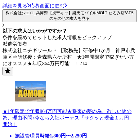
詳細を見る
応募画面に進む
株式会社シエロ_兵庫県【携帯キャ】楽天モバイルMOLTIたるみ店/AF5
のその他の求人を見る
以下の求人はいかがですか？
条件を緩めてヒットした求人情報をピックアップ
派遣労働者
株式会社ニチギワールド 【勤務先】研修中1か月：神戸市兵
庫区⇒研修後：青森県六ケ所村 ★1年間限定で稼ぎたい方
にオススメ★年収864万円可能！！214
★1年限定で年収864万円可能★将来の夢の為、欲しい物の
為、理由不問♪今なら入社ボーナス「サクッと現金１万円」
開始！
施設管理員
時給
1,800
円〜
2,250
円