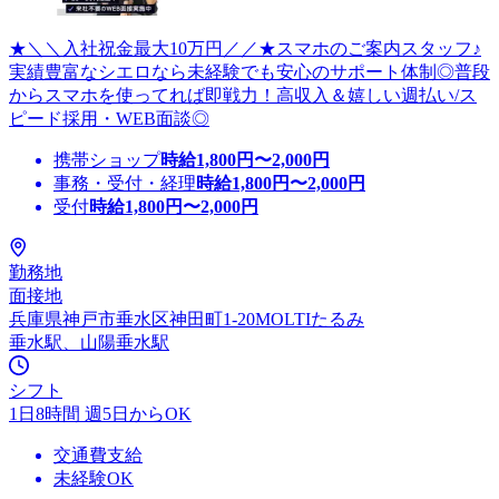
★＼＼入社祝金最大10万円／／★スマホのご案内スタッフ♪
実績豊富なシエロなら未経験でも安心のサポート体制◎普段
からスマホを使ってれば即戦力！高収入＆嬉しい週払い/ス
ピード採用・WEB面談◎
携帯ショップ
時給
1,800
円〜
2,000
円
事務・受付・経理
時給
1,800
円〜
2,000
円
受付
時給
1,800
円〜
2,000
円
勤務地
面接地
兵庫県神戸市垂水区神田町1-20MOLTIたるみ
垂水駅、山陽垂水駅
シフト
1日8時間 週5日からOK
交通費支給
未経験OK