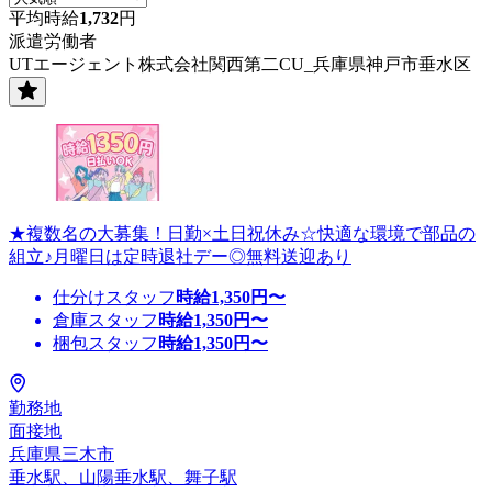
平均時給
1,732
円
派遣労働者
UTエージェント株式会社関西第二CU_兵庫県神戸市垂水区
★複数名の大募集！日勤×土日祝休み☆快適な環境で部品の
組立♪月曜日は定時退社デー◎無料送迎あり
仕分けスタッフ
時給
1,350
円〜
倉庫スタッフ
時給
1,350
円〜
梱包スタッフ
時給
1,350
円〜
勤務地
面接地
兵庫県三木市
垂水駅、山陽垂水駅、舞子駅