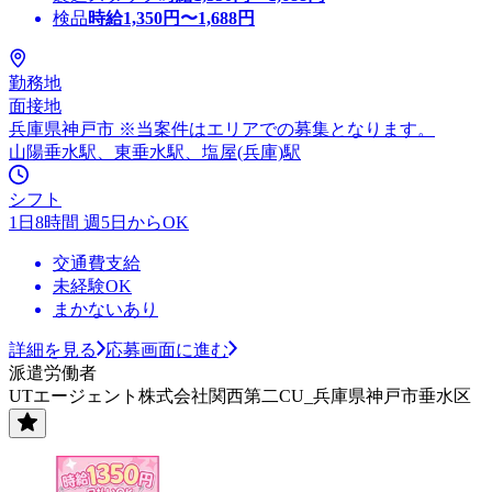
検品
時給
1,350
円〜
1,688
円
勤務地
面接地
兵庫県神戸市 ※当案件はエリアでの募集となります。
山陽垂水駅、東垂水駅、塩屋(兵庫)駅
シフト
1日8時間 週5日からOK
交通費支給
未経験OK
まかないあり
詳細を見る
応募画面に進む
派遣労働者
UTエージェント株式会社関西第二CU_兵庫県神戸市垂水区