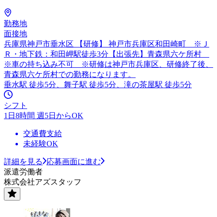
勤務地
面接地
兵庫県神戸市垂水区 【研修】 神戸市兵庫区和田崎町 ※Ｊ
Ｒ・地下鉄：和田岬駅徒歩3分【出張先】青森県六ケ所村
※車の持ち込み不可 ※研修は神戸市兵庫区、研修終了後、
青森県六ケ所村での勤務になります。
垂水駅 徒歩5分、舞子駅 徒歩5分、滝の茶屋駅 徒歩5分
シフト
1日8時間 週5日からOK
交通費支給
未経験OK
詳細を見る
応募画面に進む
派遣労働者
株式会社アズスタッフ