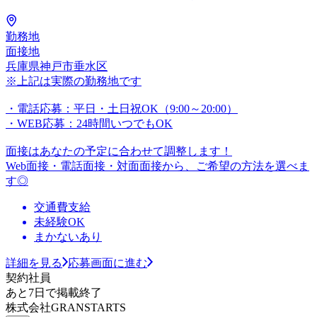
勤務地
面接地
兵庫県神戸市垂水区
※上記は実際の勤務地です
・電話応募：平日・土日祝OK（9:00～20:00）
・WEB応募：24時間いつでもOK
面接はあなたの予定に合わせて調整します！
Web面接・電話面接・対面面接から、ご希望の方法を選べま
す◎
交通費支給
未経験OK
まかないあり
詳細を見る
応募画面に進む
契約社員
あと7日で掲載終了
株式会社GRANSTARTS