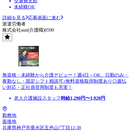
交通費支給
未経験OK
詳細を見る
応募画面に進む
派遣労働者
株式会社aun(介護職)0590
無資格・未経験から介護デビュー！週4日～OK、日勤のみ・
夜勤なし・固定シフト相談可♪無料資格取得制度あり◎週払
い対応・正社員登用制度も充実！
老人介護施設スタッフ
時給
1,290
円〜
1,920
円
勤務地
面接地
兵庫県神戸市垂水区五色山7丁目12-38