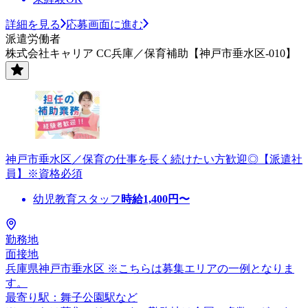
詳細を見る
応募画面に進む
派遣労働者
株式会社キャリア CC兵庫／保育補助【神戸市垂水区-010】
神戸市垂水区／保育の仕事を長く続けたい方歓迎◎【派遣社
員】※資格必須
幼児教育スタッフ
時給
1,400
円〜
勤務地
面接地
兵庫県神戸市垂水区 ※こちらは募集エリアの一例となりま
す。
最寄り駅：舞子公園駅など