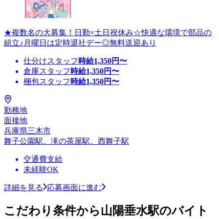
★複数名の大募集！日勤×土日祝休み☆快適な環境で部品の
組立♪月曜日は定時退社デー◎無料送迎あり
仕分けスタッフ
時給
1,350
円〜
倉庫スタッフ
時給
1,350
円〜
梱包スタッフ
時給
1,350
円〜
勤務地
面接地
兵庫県三木市
舞子公園駅、滝の茶屋駅、西舞子駅
交通費支給
未経験OK
詳細を見る
応募画面に進む
こだわり条件から山陽垂水駅のバイト