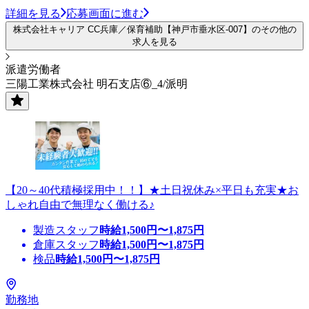
詳細を見る
応募画面に進む
株式会社キャリア CC兵庫／保育補助【神戸市垂水区-007】のその他の
求人を見る
派遣労働者
三陽工業株式会社 明石支店⑥_4/派明
【20～40代積極採用中！！】★土日祝休み×平日も充実★お
しゃれ自由で無理なく働ける♪
製造スタッフ
時給
1,500
円〜
1,875
円
倉庫スタッフ
時給
1,500
円〜
1,875
円
検品
時給
1,500
円〜
1,875
円
勤務地