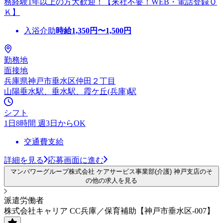
務経験1年以上の方大歓迎！【来社不要！WEB・電話登録Ｏ
Ｋ】
入浴介助
時給
1,350
円〜
1,500
円
勤務地
面接地
兵庫県神戸市垂水区仲田２丁目
山陽垂水駅、垂水駅、霞ケ丘(兵庫)駅
シフト
1日8時間 週3日からOK
交通費支給
詳細を見る
応募画面に進む
マンパワーグループ株式会社 ケアサービス事業部(介護) 神戸支店のそ
の他の求人を見る
派遣労働者
株式会社キャリア CC兵庫／保育補助【神戸市垂水区-007】