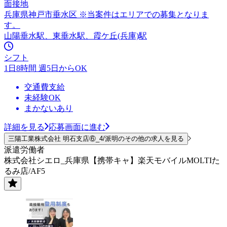
面接地
兵庫県神戸市垂水区 ※当案件はエリアでの募集となりま
す。
山陽垂水駅、東垂水駅、霞ケ丘(兵庫)駅
シフト
1日8時間 週5日からOK
交通費支給
未経験OK
まかないあり
詳細を見る
応募画面に進む
三陽工業株式会社 明石支店⑥_4/派明のその他の求人を見る
派遣労働者
株式会社シエロ_兵庫県【携帯キャ】楽天モバイルMOLTIた
るみ店/AF5