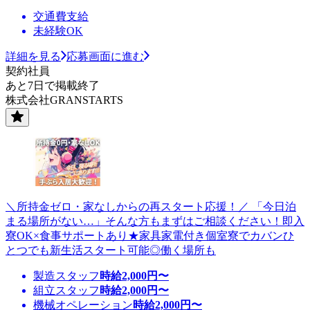
交通費支給
未経験OK
詳細を見る
応募画面に進む
契約社員
あと7日で掲載終了
株式会社GRANSTARTS
＼所持金ゼロ・家なしからの再スタート応援！／ 「今日泊
まる場所がない…」そんな方もまずはご相談ください！即入
寮OK×食事サポートあり★家具家電付き個室寮でカバンひ
とつでも新生活スタート可能◎働く場所も
製造スタッフ
時給
2,000
円〜
組立スタッフ
時給
2,000
円〜
機械オペレーション
時給
2,000
円〜