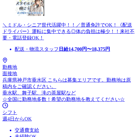
＼ミドル・シニア世代活躍中！！／普通免許でOK！《配送
ドライバー》運転に集中できる◎体の負担は極少！！来社不
要・電話登録OK！
配送・物流スタッフ
日給
14,700
円〜
18,375
円
勤務地
面接地
兵庫県神戸市垂水区 こちらは募集エリアです。勤務地は原
稿内をご確認ください。
垂水駅、舞子駅、滝の茶屋駅など
☆全国に勤務地多数！希望の勤務地を教えてください☆
シフト
週4日からOK
交通費支給
未経験OK