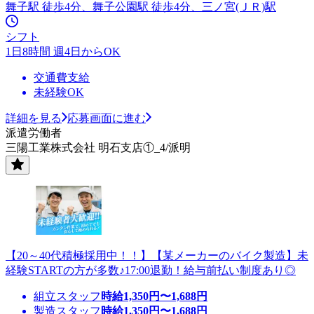
舞子駅 徒歩4分、舞子公園駅 徒歩4分、三ノ宮(ＪＲ)駅
シフト
1日8時間 週4日からOK
交通費支給
未経験OK
詳細を見る
応募画面に進む
派遣労働者
三陽工業株式会社 明石支店①_4/派明
【20～40代積極採用中！！】【某メーカーのバイク製造】未
経験STARTの方が多数♪17:00退勤！給与前払い制度あり◎
組立スタッフ
時給
1,350
円〜
1,688
円
製造スタッフ
時給
1,350
円〜
1,688
円