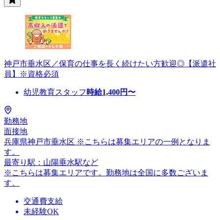
神戸市垂水区／保育の仕事を長く続けたい方歓迎◎【派遣社
員】※資格必須
幼児教育スタッフ
時給
1,400
円〜
勤務地
面接地
兵庫県神戸市垂水区 ※こちらは募集エリアの一例となりま
す。
最寄り駅：山陽垂水駅など
※こちらは募集エリアです。勤務地は全国に多数ございま
す。
交通費支給
未経験OK