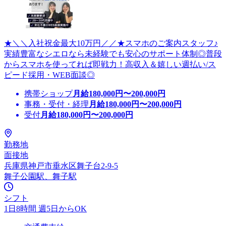
★＼＼入社祝金最大10万円／／★スマホのご案内スタッフ♪
実績豊富なシエロなら未経験でも安心のサポート体制◎普段
からスマホを使ってれば即戦力！高収入＆嬉しい週払い/ス
ピード採用・WEB面談◎
携帯ショップ
月給
180,000
円〜
200,000
円
事務・受付・経理
月給
180,000
円〜
200,000
円
受付
月給
180,000
円〜
200,000
円
勤務地
面接地
兵庫県神戸市垂水区舞子台2-9-5
舞子公園駅、舞子駅
シフト
1日8時間 週5日からOK