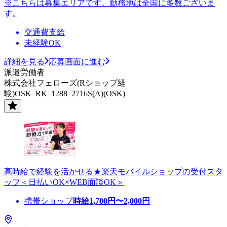
※こちらは募集エリアです。勤務地は全国に多数ございま
す。
交通費支給
未経験OK
詳細を見る
応募画面に進む
派遣労働者
株式会社フェローズ(Rショップ経
験)OSK_RK_1288_2716S(A)(OSK)
高時給で経験を活かせる★楽天モバイルショップの受付スタ
ッフ＜日払いOK×WEB面談OK＞
携帯ショップ
時給
1,700
円〜
2,000
円