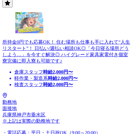
所持金0円でも応募OK！ 住む場所も仕事も手に入れて“人生
リスタート”！ 日払い/週払い相談OK◎「今日寝る場所どう
しよう…」を今すぐ解決◎ ハイグレード家具家電付き個室
寮完備に即入寮も可能です♪
倉庫スタッフ
時給
2,000
円〜
軽作業・製造系
時給
2,000
円〜
検査スタッフ
時給
2,000
円〜
勤務地
面接地
兵庫県神戸市垂水区
※上記は実際の勤務地です
・電話応募：平日・土日祝OK（9:00～20:00）