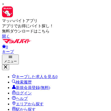
×
マッハバイトアプリ
アプリでお得にバイト探し！
無料ダウンロードはこちら
開く
0
キープ
メニュー
キープした求人を見る
0
検索履歴
新規会員登録(無料)
ログイン
ヘルプ
エリアから探す
駅から探す