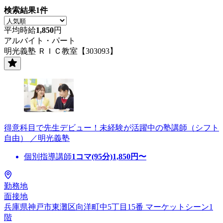
検索結果
1
件
平均時給
1,850
円
アルバイト・パート
明光義塾 ＲＩＣ教室【303093】
得意科目で先生デビュー！未経験が活躍中の塾講師（シフト
自由） ／明光義塾
個別指導講師
1コマ(95分)
1,850
円〜
勤務地
面接地
兵庫県神戸市東灘区向洋町中5丁目15番 マーケットシーン1
階