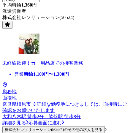
平均時給
1,360
円
派遣労働者
株式会社レソリューション(50524)
未経験歓迎！カー用品店での接客業務
営業
時給
1,100
円〜
1,300
円
勤務地
面接地
奈良県橿原市 ※詳細な勤務地につきましては、面接時にご
確認をお願いいたします
大和八木駅 徒歩2分、畝傍駅 徒歩8分
詳細を見る
応募画面に進む
株式会社レソリューション(50524)のその他の求人を見る