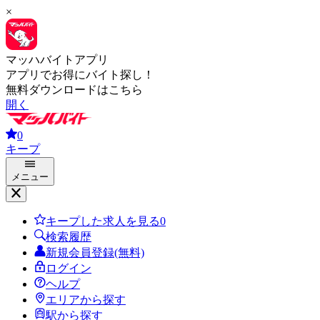
×
マッハバイトアプリ
アプリでお得にバイト探し！
無料ダウンロードはこちら
開く
0
キープ
メニュー
キープした求人を見る
0
検索履歴
新規会員登録(無料)
ログイン
ヘルプ
エリアから探す
駅から探す