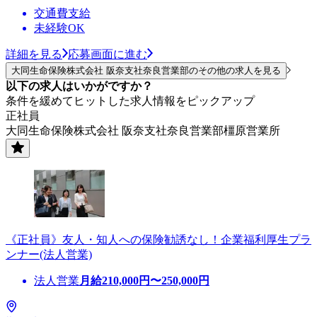
交通費支給
未経験OK
詳細を見る
応募画面に進む
大同生命保険株式会社 阪奈支社奈良営業部のその他の求人を見る
以下の求人はいかがですか？
条件を緩めてヒットした求人情報をピックアップ
正社員
大同生命保険株式会社 阪奈支社奈良営業部橿原営業所
《正社員》友人・知人への保険勧誘なし！企業福利厚生プラ
ンナー(法人営業)
法人営業
月給
210,000
円〜
250,000
円