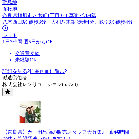
勤務地
面接地
奈良県橿原市八木町1丁目-6-1 草楽ビル4階
八木西口駅 徒歩3分、大和八木駅 徒歩4分、畝傍駅 徒歩4分
シフト
1日7時間 週5日からOK
交通費支給
未経験OK
詳細を見る
応募画面に進む
派遣労働者
株式会社レソリューション(53723)
【奈良県】カー用品店の販売スタッフ大募集♪ 勤務時間、
お休み希望調整いたします！！