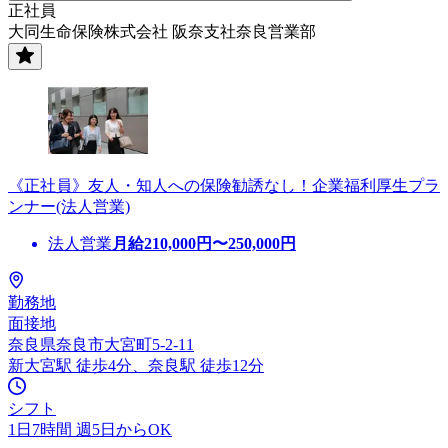
正社員
大同生命保険株式会社 阪奈支社奈良営業部
《正社員》友人・知人への保険勧誘なし！企業福利厚生プラ
ンナー(法人営業)
法人営業
月給
210,000
円〜
250,000
円
勤務地
面接地
奈良県奈良市大宮町5-2-11
新大宮駅 徒歩4分、奈良駅 徒歩12分
シフト
1日7時間 週5日からOK