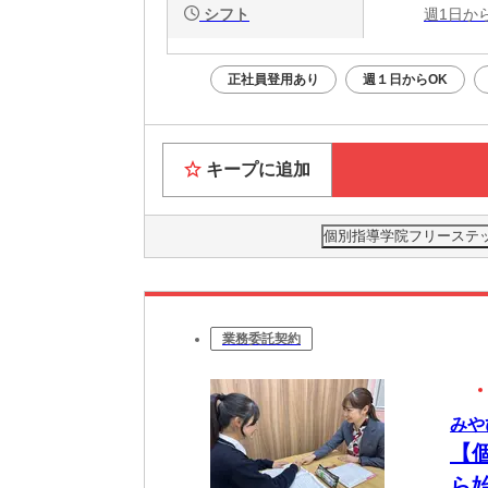
シフト
週1日か
正社員登用あり
週１日からOK
キープに追加
個別指導学院フリーステッ
業務委託契約
みや
【
ら