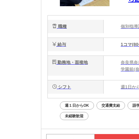
職種
個別指
給与
1コマ(80
勤務地・面接地
奈良県奈
学園前(奈
シフト
週1日か
週１日からOK
交通費支給
語
未経験歓迎