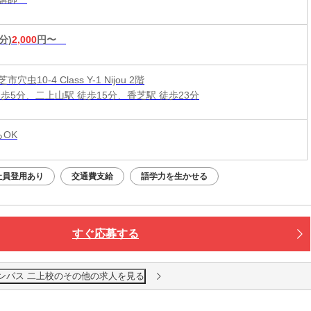
分)
2,000
円〜
穴虫10-4 Class Y-1 Nijou 2階
徒歩5分、二上山駅 徒歩15分、香芝駅 徒歩23分
らOK
社員登用あり
交通費支給
語学力を生かせる
すぐ応募する
ンパス 二上校のその他の求人を見る