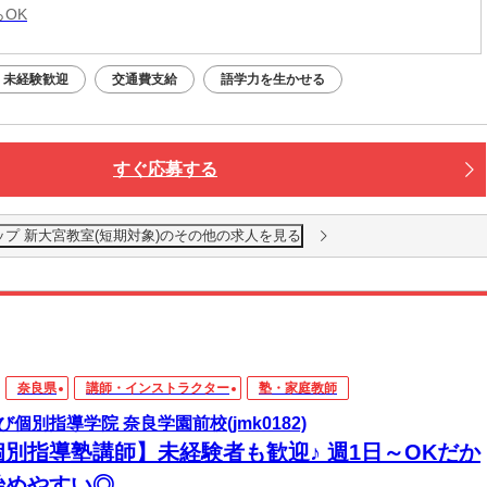
らOK
未経験歓迎
交通費支給
語学力を生かせる
すぐ応募する
プ 新大宮教室(短期対象)のその他の求人を見る
奈良県
講師・インストラクター
塾・家庭教師
び個別指導学院 奈良学園前校(jmk0182)
個別指導塾講師】未経験者も歓迎♪ 週1日～OKだか
始めやすい◎