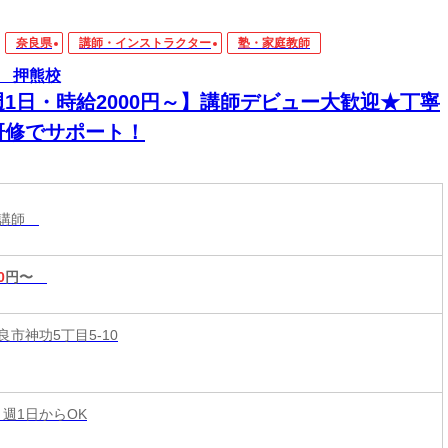
奈良県
講師・インストラクター
塾・家庭教師
 押熊校
週1日・時給2000円～】講師デビュー大歓迎★丁寧
研修でサポート！
業講師
0
円〜
市神功5丁目5-10
 週1日からOK