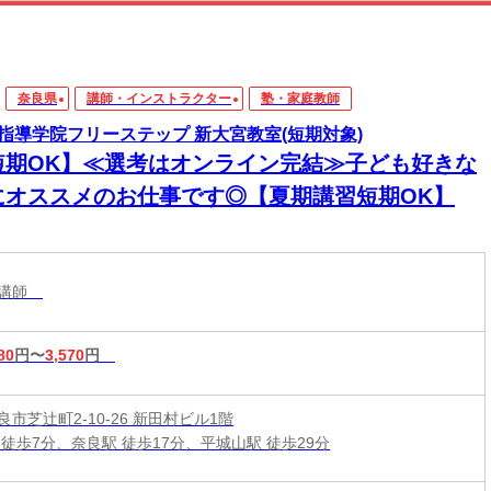
奈良県
講師・インストラクター
塾・家庭教師
指導学院フリーステップ 新大宮教室(短期対象)
短期OK】≪選考はオンライン完結≫子ども好きな
にオススメのお仕事です◎【夏期講習短期OK】
導講師
80
円〜
3,570
円
市芝辻町2-10-26 新田村ビル1階
 徒歩7分、奈良駅 徒歩17分、平城山駅 徒歩29分