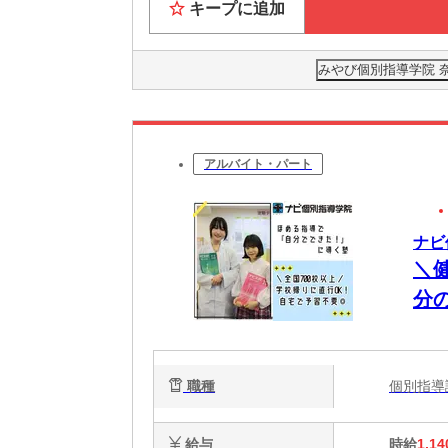
キープに追加
みやび個別指導学院 奈
アルバイト・パート
ナビ
＼
分
職種
個別指
給与
時給
1,14