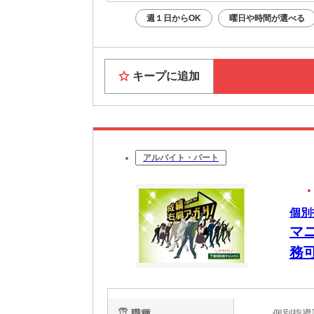
週１日からOK
曜日や時間が選べる
キープに追加
アルバイト・パート
個別
マ
務
職種
個別指