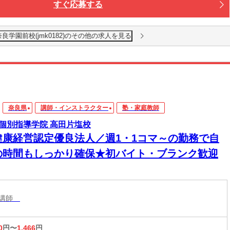
すぐ応募する
良学園前校(jmk0182)のその他の求人を見る
奈良県
講師・インストラクター
塾・家庭教師
個別指導学院 高田片塩校
健康経営認定優良法人／週1・1コマ～の勤務で自
の時間もしっかり確保★初バイト・ブランク歓迎
導講師
0
円〜
1,466
円