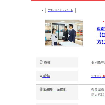
アルバイト・パート
個別
【
方
職種
個別指
給与
1コマ
2,1
勤務地・面接地
奈良県奈良
新大宮駅