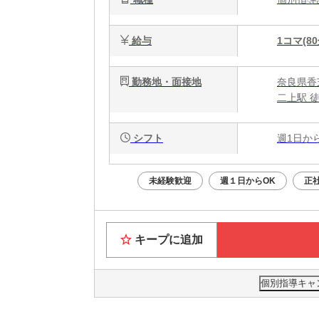
給与
1コマ(80
勤務地・面接地
奈良県香芝市
二上駅 
シフト
週1日か
未経験歓迎
週１日からOK
正
キープに追加
個別指導キャ