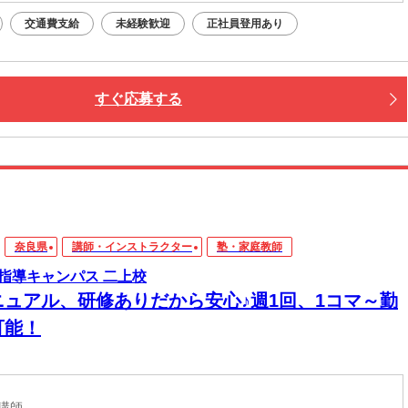
交通費支給
未経験歓迎
正社員登用あり
すぐ応募する
奈良県
講師・インストラクター
塾・家庭教師
指導キャンパス 二上校
ニュアル、研修ありだから安心♪週1回、1コマ～勤
可能！
導講師