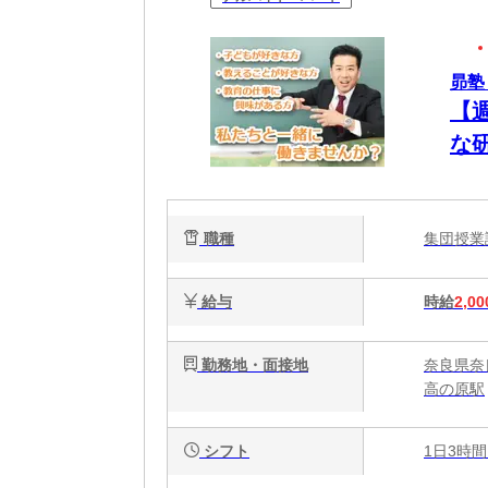
昴塾
【
な
職種
集団授
給与
時給
2,00
勤務地・面接地
奈良県奈良
高の原駅
シフト
1日3時間