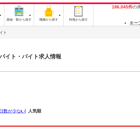
186,045件
の
す
路線・駅から探す
職種から探す
特徴から探す
キー
イト
バイト・バイト求人情報
日数が少ない
人気順