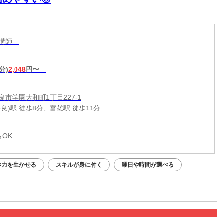
導講師
分)
2,048
円〜
良市学園大和町1丁目227-1
良)駅 徒歩8分、富雄駅 徒歩11分
らOK
学力を生かせる
スキルが身に付く
曜日や時間が選べる