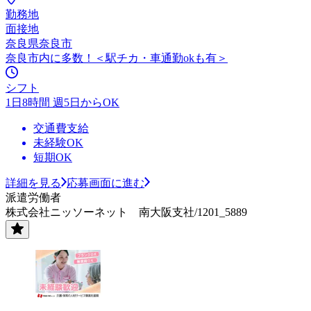
勤務地
面接地
奈良県奈良市
奈良市内に多数！＜駅チカ・車通勤okも有＞
シフト
1日8時間 週5日からOK
交通費支給
未経験OK
短期OK
詳細を見る
応募画面に進む
派遣労働者
株式会社ニッソーネット 南大阪支社/1201_5889