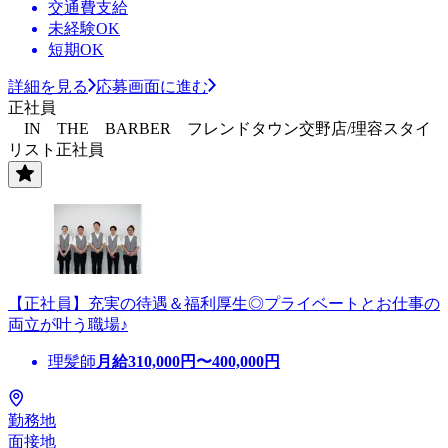
交通費支給
未経験OK
短期OK
詳細を見る
応募画面に進む
正社員
IN THE BARBER フレンドタウン交野店/理容スタイ
リスト正社員
【正社員】充実の待遇＆福利厚生◎プライベートとお仕事の
両立が叶う職場♪
理髪師
月給
310,000
円〜
400,000
円
勤務地
面接地