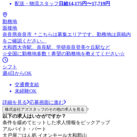
配送・物流スタッフ
日給
14,175
円〜
17,719
円
勤務地
面接地
奈良県奈良市 ＊こちらは募集エリアです。勤務地は原稿内
をご確認ください。
大和西大寺駅、奈良駅、学研奈良登美ケ丘駅など
☆全国に勤務地多数！希望の勤務地を教えてください☆
シフト
週4日からOK
交通費支給
未経験OK
詳細を見る
応募画面に進む
株式会社アズスタッフのその他の求人を見る
以下の求人はいかがですか？
条件を緩めてヒットした求人情報をピックアップ
アルバイト・パート
大戸屋ごはん処 イオンモール大和郡山