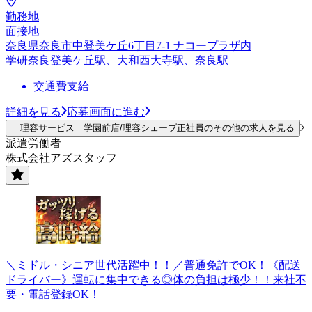
勤務地
面接地
奈良県奈良市中登美ケ丘6丁目7-1 ナコープラザ内
学研奈良登美ケ丘駅、大和西大寺駅、奈良駅
交通費支給
詳細を見る
応募画面に進む
理容サービス 学園前店/理容シェーブ正社員のその他の求人を見る
派遣労働者
株式会社アズスタッフ
＼ミドル・シニア世代活躍中！！／普通免許でOK！《配送
ドライバー》運転に集中できる◎体の負担は極少！！来社不
要・電話登録OK！