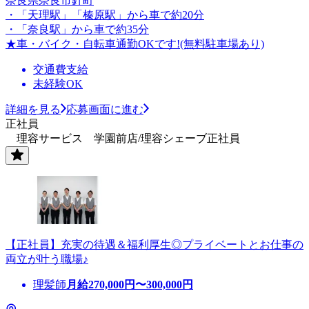
奈良県奈良市針町
・「天理駅」「榛原駅」から車で約20分
・「奈良駅」から車で約35分
★車・バイク・自転車通勤OKです!(無料駐車場あり)
交通費支給
未経験OK
詳細を見る
応募画面に進む
正社員
理容サービス 学園前店/理容シェーブ正社員
【正社員】充実の待遇＆福利厚生◎プライベートとお仕事の
両立が叶う職場♪
理髪師
月給
270,000
円〜
300,000
円