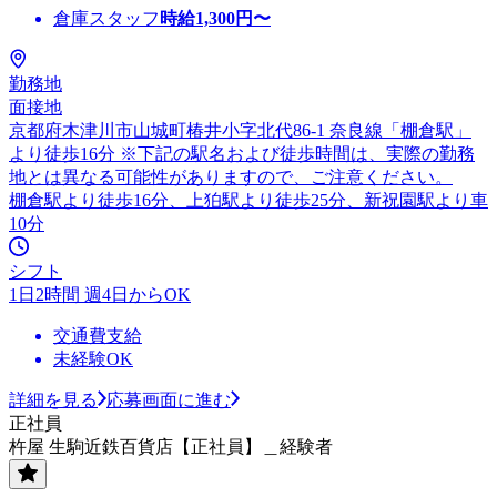
倉庫スタッフ
時給
1,300
円〜
勤務地
面接地
京都府木津川市山城町椿井小字北代86-1 奈良線「棚倉駅」
より徒歩16分 ※下記の駅名および徒歩時間は、実際の勤務
地とは異なる可能性がありますので、ご注意ください。
棚倉駅より徒歩16分、上狛駅より徒歩25分、新祝園駅より車
10分
シフト
1日2時間 週4日からOK
交通費支給
未経験OK
詳細を見る
応募画面に進む
正社員
杵屋 生駒近鉄百貨店【正社員】＿経験者