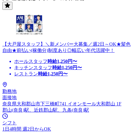
【大戸屋スタッフ】＼新メンバー大募集／週2日～OK★髪色
自由★前払い(稼働分)制度あり◎幅広い年代活躍中！
ホールスタッフ
時給
1,250
円〜
キッチンスタッフ
時給
1,250
円〜
レストラン
時給
1,250
円〜
勤務地
面接地
奈良県大和郡山市下三橋町741 イオンモール大和郡山 1F
郡山(奈良)駅、近鉄郡山駅、九条(奈良)駅
シフト
1日4時間 週2日からOK