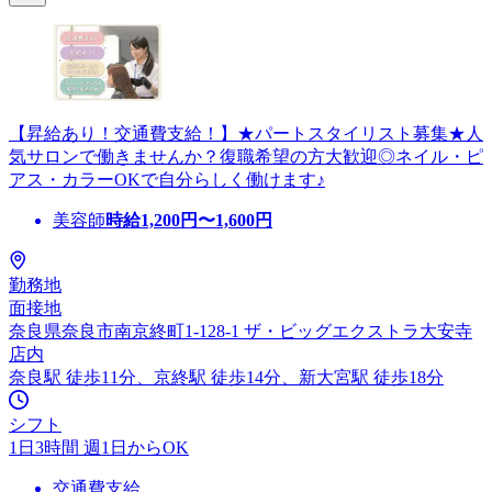
【昇給あり！交通費支給！】★パートスタイリスト募集★人
気サロンで働きませんか？復職希望の方大歓迎◎ネイル・ピ
アス・カラーOKで自分らしく働けます♪
美容師
時給
1,200
円〜
1,600
円
勤務地
面接地
奈良県奈良市南京終町1-128-1 ザ・ビッグエクストラ大安寺
店内
奈良駅 徒歩11分、京終駅 徒歩14分、新大宮駅 徒歩18分
シフト
1日3時間 週1日からOK
交通費支給