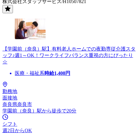
株式会社スタッフサービス/H10507821
【学園前（奈良）駅】有料老人ホームでの夜勤専従介護スタ
ッフ♪週1～OK！ワークライフバランス重視の方にぴったり
☆
医療・福祉系
時給
1,408
円
勤務地
面接地
奈良県奈良市
学園前（奈良）駅から徒歩で20分
シフト
週2日からOK