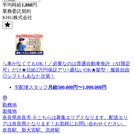
平均時給
1,888
円
業務委託契約
KHG株式会社
＼車がなくてもOK！／必要なのは普通自動車免許（AT限定
可）だけ★日給2万円保証アリ×週払いOK★髪型・服装自由
◎シフトもあなた次第！
宅配便スタッフ
月給
500,000
円〜
1,000,000
円
勤務地
面接地
奈良県奈良市 ※こちらは募集エリアとなります。配送エリ
アは奈良県となります！お気軽にお問い合わせください。
奈良駅、新大宮駅、京終駅