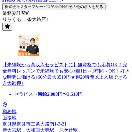
株式会社スタッフサービス/A35284のその他の求人を見る
業務委託契約
りらくる 二条大路店1
【未経験から高収入セラピストに】無資格でも応募OK！完
全無料レッスンで未経験でも安心♪週1日～1時間～OK！好き
な時間に働ける♪60分最大3510円★週20時間以上入店できる
方大歓迎♪
セラピスト
時給
2,088
円〜
3,510
円
勤務地
面接地
奈良県奈良市二条大路南1-3-21
新大宮駅、大和西大寺駅、尼ケ辻駅