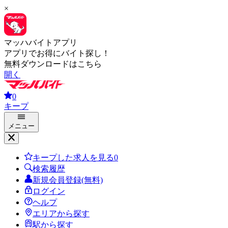
×
マッハバイトアプリ
アプリでお得にバイト探し！
無料ダウンロードはこちら
開く
0
キープ
メニュー
キープした求人を見る
0
検索履歴
新規会員登録(無料)
ログイン
ヘルプ
エリアから探す
駅から探す