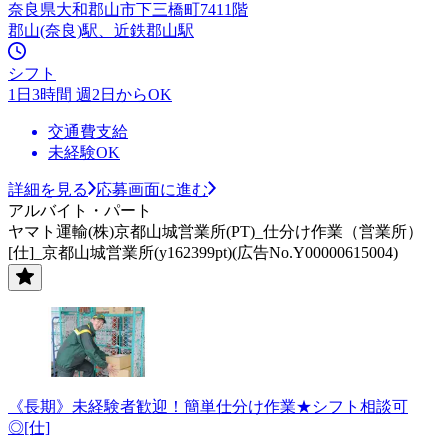
奈良県大和郡山市下三橋町7411階
郡山(奈良)駅、近鉄郡山駅
シフト
1日3時間 週2日からOK
交通費支給
未経験OK
詳細を見る
応募画面に進む
アルバイト・パート
ヤマト運輸(株)京都山城営業所(PT)_仕分け作業（営業所）
[仕]_京都山城営業所(y162399pt)(広告No.Y00000615004)
《長期》未経験者歓迎！簡単仕分け作業★シフト相談可
◎[仕]