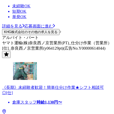
未経験OK
短期OK
単発OK
詳細を見る
応募画面に進む
KHG株式会社のその他の求人を見る
アルバイト・パート
ヤマト運輸(株)奈良西ノ京営業所(PT)_仕分け作業（営業所）
[仕]_奈良西ノ京営業所(y064129pt)(広告No.Y00000614044)
《長期》未経験者歓迎！簡単仕分け作業★シフト相談可
◎[仕]
倉庫スタッフ
時給
1,130
円〜