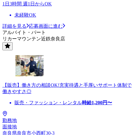
1日3時間 週1日からOK
未経験OK
詳細を見る
応募画面に進む
アルバイト・パート
リカーマウンテン近鉄奈良店
【販売】働き方の相談OK!充実待遇と手厚いサポート体制で
働きやすさ◎
販売・ファッション・レンタル
時給
1,200
円〜
勤務地
面接地
奈良県奈良市小西町30-3