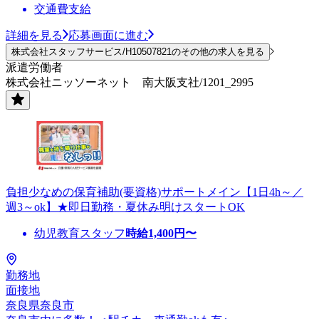
交通費支給
詳細を見る
応募画面に進む
株式会社スタッフサービス/H10507821のその他の求人を見る
派遣労働者
株式会社ニッソーネット 南大阪支社/1201_2995
負担少なめの保育補助(要資格)サポートメイン【1日4h～／
週3～ok】★即日勤務・夏休み明けスタートOK
幼児教育スタッフ
時給
1,400
円〜
勤務地
面接地
奈良県奈良市