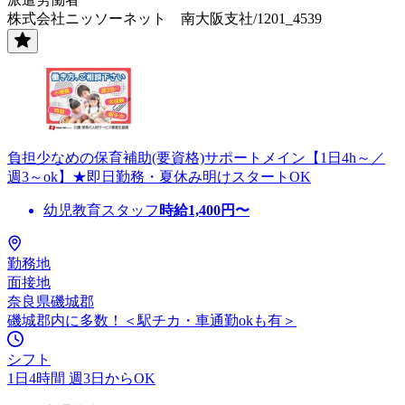
株式会社ニッソーネット 南大阪支社/1201_4539
負担少なめの保育補助(要資格)サポートメイン【1日4h～／
週3～ok】★即日勤務・夏休み明けスタートOK
幼児教育スタッフ
時給
1,400
円〜
勤務地
面接地
奈良県磯城郡
磯城郡内に多数！＜駅チカ・車通勤okも有＞
シフト
1日4時間 週3日からOK