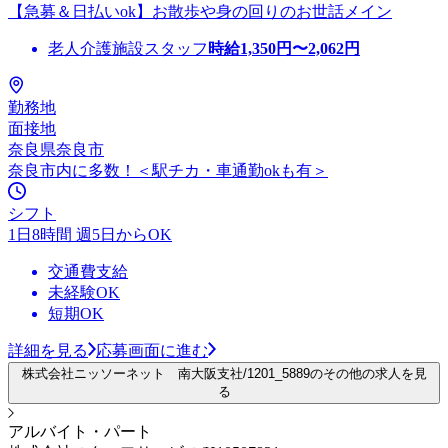
【急募＆日払いok】お散歩や身の回りのお世話メイン
老人介護施設スタッフ
時給
1,350
円〜
2,062
円
勤務地
面接地
奈良県奈良市
奈良市内に多数！＜駅チカ・車通勤okも有＞
シフト
1日8時間 週5日からOK
交通費支給
未経験OK
短期OK
詳細を見る
応募画面に進む
株式会社ニッソーネット 南大阪支社/1201_5889のその他の求人を見
る
アルバイト・パート