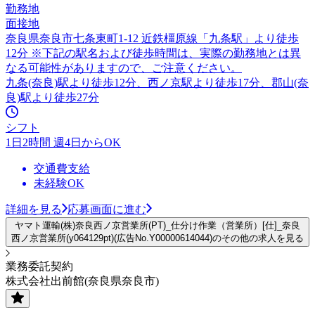
勤務地
面接地
奈良県奈良市七条東町1-12 近鉄橿原線「九条駅」より徒歩
12分 ※下記の駅名および徒歩時間は、実際の勤務地とは異
なる可能性がありますので、ご注意ください。
九条(奈良)駅より徒歩12分、西ノ京駅より徒歩17分、郡山(奈
良)駅より徒歩27分
シフト
1日2時間 週4日からOK
交通費支給
未経験OK
詳細を見る
応募画面に進む
ヤマト運輸(株)奈良西ノ京営業所(PT)_仕分け作業（営業所）[仕]_奈良
西ノ京営業所(y064129pt)(広告No.Y00000614044)のその他の求人を見る
業務委託契約
株式会社出前館(奈良県奈良市)