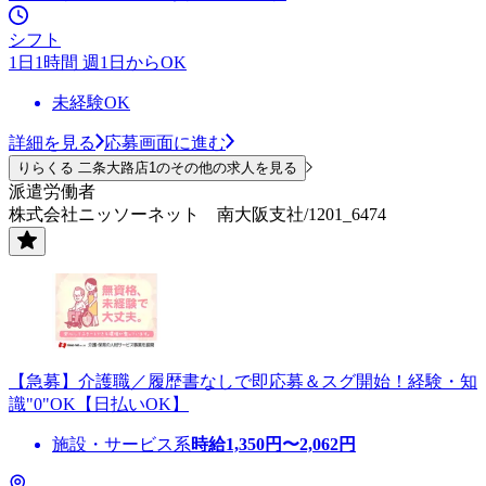
シフト
1日1時間 週1日からOK
未経験OK
詳細を見る
応募画面に進む
りらくる 二条大路店1のその他の求人を見る
派遣労働者
株式会社ニッソーネット 南大阪支社/1201_6474
【急募】介護職／履歴書なしで即応募＆スグ開始！経験・知
識"0"OK【日払いOK】
施設・サービス系
時給
1,350
円〜
2,062
円