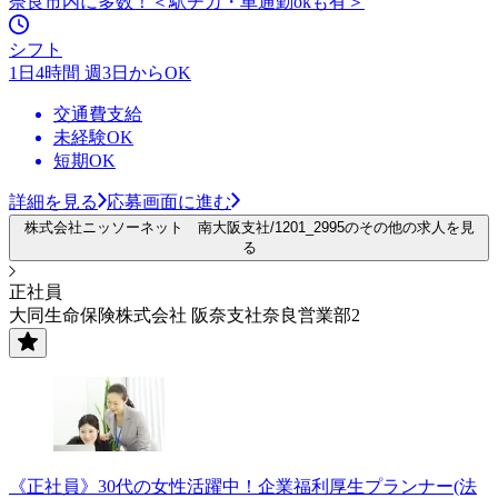
奈良市内に多数！＜駅チカ・車通勤okも有＞
シフト
1日4時間 週3日からOK
交通費支給
未経験OK
短期OK
詳細を見る
応募画面に進む
株式会社ニッソーネット 南大阪支社/1201_2995のその他の求人を見
る
正社員
大同生命保険株式会社 阪奈支社奈良営業部2
《正社員》30代の女性活躍中！企業福利厚生プランナー(法