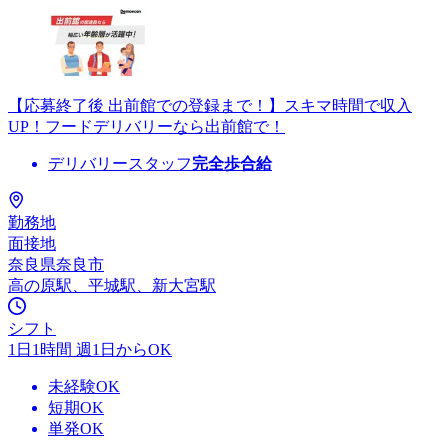
【応募終了後 出前館での登録まで！】スキマ時間で収入
UP！フードデリバリーなら出前館で！
デリバリースタッフ
完全歩合給
勤務地
面接地
奈良県奈良市
高の原駅、平城駅、新大宮駅
シフト
1日1時間 週1日からOK
未経験OK
短期OK
単発OK