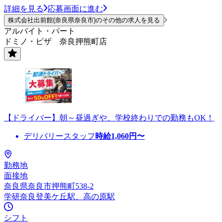
詳細を見る
応募画面に進む
株式会社出前館(奈良県奈良市)のその他の求人を見る
アルバイト・パート
ドミノ・ピザ 奈良押熊町店
【ドライバー】朝～昼過ぎや、学校終わりでの勤務もOK！
デリバリースタッフ
時給
1,060
円〜
勤務地
面接地
奈良県奈良市押熊町538-2
学研奈良登美ケ丘駅、高の原駅
シフト