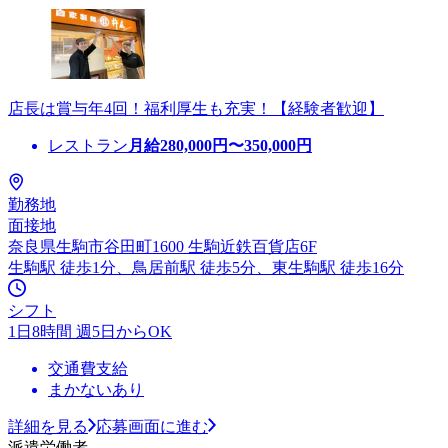
店長は賞与年4回！福利厚生も充実！【経験者歓迎】
レストラン
月給
280,000
円〜
350,000
円
勤務地
面接地
奈良県生駒市谷田町1600 生駒近鉄百貨店6F
生駒駅 徒歩1分、鳥居前駅 徒歩5分、東生駒駅 徒歩16分
シフト
1日8時間 週5日からOK
交通費支給
まかないあり
詳細を見る
応募画面に進む
派遣労働者