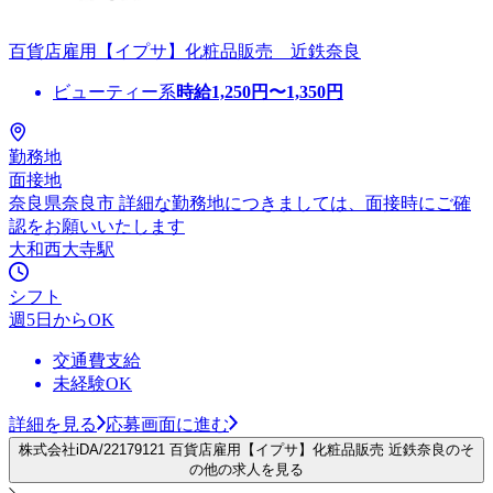
百貨店雇用【イプサ】化粧品販売 近鉄奈良
ビューティー系
時給
1,250
円〜
1,350
円
勤務地
面接地
奈良県奈良市 詳細な勤務地につきましては、面接時にご確
認をお願いいたします
大和西大寺駅
シフト
週5日からOK
交通費支給
未経験OK
詳細を見る
応募画面に進む
株式会社iDA/22179121 百貨店雇用【イプサ】化粧品販売 近鉄奈良のそ
の他の求人を見る