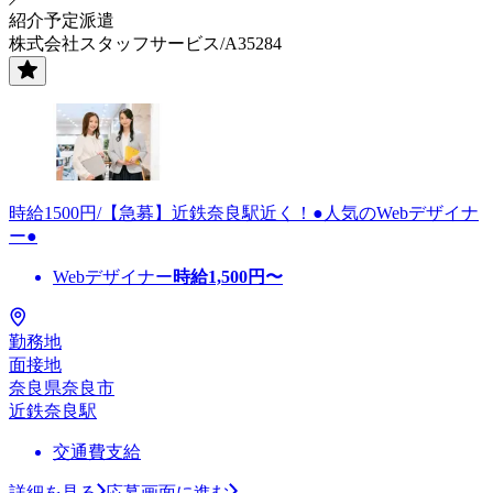
紹介予定派遣
株式会社スタッフサービス/A35284
時給1500円/【急募】近鉄奈良駅近く！●人気のWebデザイナ
ー●
Webデザイナー
時給
1,500
円〜
勤務地
面接地
奈良県奈良市
近鉄奈良駅
交通費支給
詳細を見る
応募画面に進む