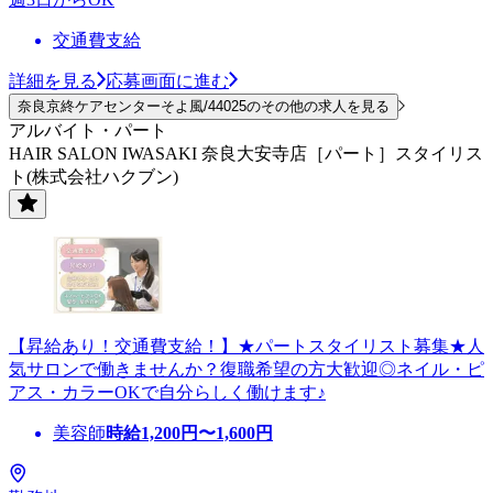
交通費支給
詳細を見る
応募画面に進む
奈良京終ケアセンターそよ風/44025のその他の求人を見る
アルバイト・パート
HAIR SALON IWASAKI 奈良大安寺店［パート］スタイリス
ト(株式会社ハクブン)
【昇給あり！交通費支給！】★パートスタイリスト募集★人
気サロンで働きませんか？復職希望の方大歓迎◎ネイル・ピ
アス・カラーOKで自分らしく働けます♪
美容師
時給
1,200
円〜
1,600
円