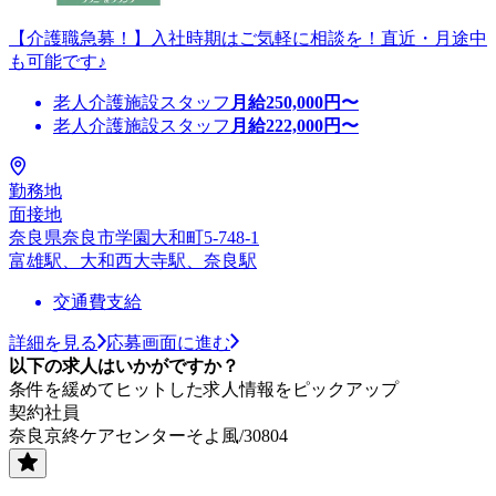
【介護職急募！】入社時期はご気軽に相談を！直近・月途中
も可能です♪
老人介護施設スタッフ
月給
250,000
円〜
老人介護施設スタッフ
月給
222,000
円〜
勤務地
面接地
奈良県奈良市学園大和町5-748-1
富雄駅、大和西大寺駅、奈良駅
交通費支給
詳細を見る
応募画面に進む
以下の求人はいかがですか？
条件を緩めてヒットした求人情報をピックアップ
契約社員
奈良京終ケアセンターそよ風/30804