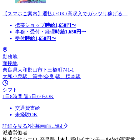
【スマホご案内】週払いOK♪高収入でガッツリ稼げる！
携帯ショップ
時給
1,650
円〜
事務・受付・経理
時給
1,650
円〜
受付
時給
1,650
円〜
勤務地
面接地
奈良県大和郡山市下三橋町741-1
大和小泉駅、筒井(奈良)駅、櫟本駅
シフト
1日8時間 週5日からOK
交通費支給
未経験OK
詳細を見る
応募画面に進む
派遣労働者
株式会社シエロ_奈良県【★】郡山イオンモール内の家電量