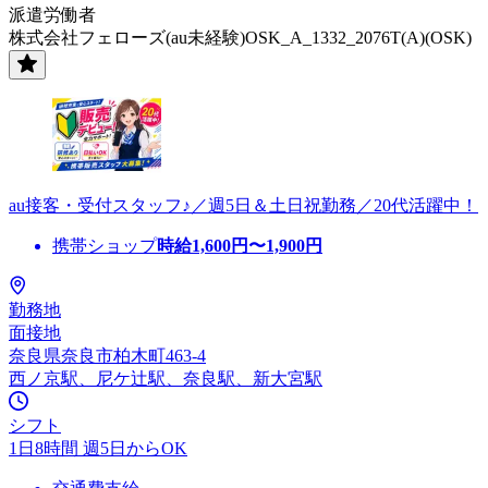
派遣労働者
株式会社フェローズ(au未経験)OSK_A_1332_2076T(A)(OSK)
au接客・受付スタッフ♪／週5日＆土日祝勤務／20代活躍中！
携帯ショップ
時給
1,600
円〜
1,900
円
勤務地
面接地
奈良県奈良市柏木町463-4
西ノ京駅、尼ケ辻駅、奈良駅、新大宮駅
シフト
1日8時間 週5日からOK