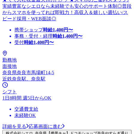
実績豊富なシエロなら未経験でも安心のサポート体制◎普段
からスマホを使ってれば即戦力！高収入＆嬉しい週払い/ス
ピード採用・WEB面談◎
携帯ショップ
時給
1,400
円〜
事務・受付・経理
時給
1,400
円〜
受付
時給
1,400
円〜
勤務地
面接地
奈良県奈良市馬場町14-5
近鉄奈良駅、奈良駅
シフト
1日8時間 週5日からOK
交通費支給
未経験OK
詳細を見る
応募画面に進む
株式会社シエロ_奈良県【携帯キャ】ドコモショップ奈良やすらぎ通り