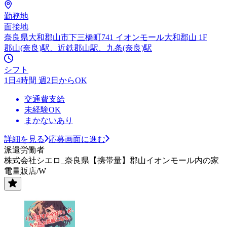
勤務地
面接地
奈良県大和郡山市下三橋町741 イオンモール大和郡山 1F
郡山(奈良)駅、近鉄郡山駅、九条(奈良)駅
シフト
1日4時間 週2日からOK
交通費支給
未経験OK
まかないあり
詳細を見る
応募画面に進む
派遣労働者
株式会社シエロ_奈良県【携帯量】郡山イオンモール内の家
電量販店/W