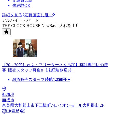
交通費支給
未経験OK
詳細を見る
応募画面に進む
アルバイト・パート
THE CLOCK HOUSE NewBasic 大和郡山店
【20～30代しゅふ・フリーターさん活躍】時計専門店の接
客･販売スタッフ募集!!《未経験歓迎♪》
雑貨販売スタッフ
時給
1,250
円〜
勤務地
面接地
奈良県大和郡山市下三橋町741 イオンモール大和郡山 2F
郡山(奈良)駅