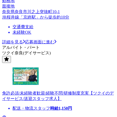
勤務地
面接地
奈良県奈良市川之上突抜町10-1
JR桜井線「京終駅」から徒歩約10分
交通費支給
未経験OK
詳細を見る
応募画面に進む
アルバイト・パート
ツクイ奈良(デイサービス)
免許必須/未経験者歓迎/経験不問/研修制度充実【ツクイのデ
イサービス/送迎スタッフ求人】
配送・物流スタッフ
時給
1,150
円