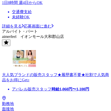
1日8時間 週4日からOK
交通費支給
未経験OK
詳細を見る
応募画面に進む
アルバイト・パート
aimerfeel イオンモール大和郡山店
大人気ブランドの販売スタッフ★履歴書不要★社割で人気商
品をお得にGet♪
アパレル販売スタッフ
時給
1,060
円〜
1,100
円
勤務地
面接地