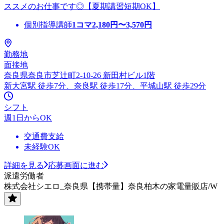
ススメのお仕事です◎【夏期講習短期OK】
個別指導講師
1コマ
2,180
円〜
3,570
円
勤務地
面接地
奈良県奈良市芝辻町2-10-26 新田村ビル1階
新大宮駅 徒歩7分、奈良駅 徒歩17分、平城山駅 徒歩29分
シフト
週1日からOK
交通費支給
未経験OK
詳細を見る
応募画面に進む
派遣労働者
株式会社シエロ_奈良県【携帯量】奈良柏木の家電量販店/W