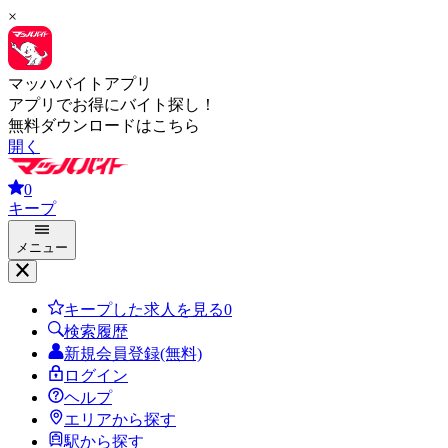
×
マッハバイトアプリ
アプリでお得にバイト探し！
無料ダウンロードはこちら
開く
0
キープ
メニュー
キープした求人を見る
0
検索履歴
新規会員登録(無料)
ログイン
ヘルプ
エリアから探す
駅から探す