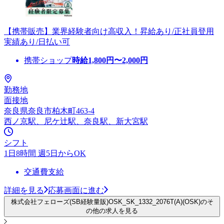
【携帯販売】業界経験者向け高収入！昇給あり/正社員登用
実績あり/日払い可
携帯ショップ
時給
1,800
円〜
2,000
円
勤務地
面接地
奈良県奈良市柏木町463-4
西ノ京駅、尼ケ辻駅、奈良駅、新大宮駅
シフト
1日8時間 週5日からOK
交通費支給
詳細を見る
応募画面に進む
株式会社フェローズ(SB経験量販)OSK_SK_1332_2076T(A)(OSK)のそ
の他の求人を見る