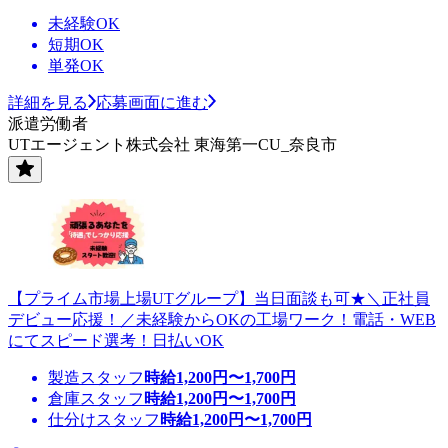
未経験OK
短期OK
単発OK
詳細を見る
応募画面に進む
派遣労働者
UTエージェント株式会社 東海第一CU_奈良市
【プライム市場上場UTグループ】当日面談も可★＼正社員
デビュー応援！／未経験からOKの工場ワーク！電話・WEB
にてスピード選考！日払いOK
製造スタッフ
時給
1,200
円〜
1,700
円
倉庫スタッフ
時給
1,200
円〜
1,700
円
仕分けスタッフ
時給
1,200
円〜
1,700
円