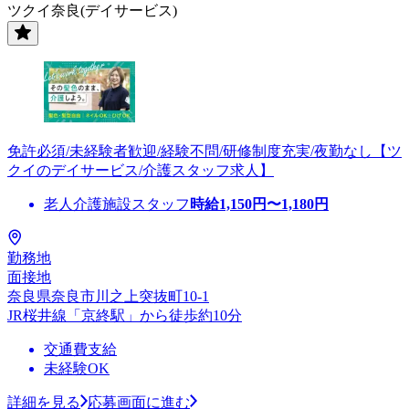
ツクイ奈良(デイサービス)
免許必須/未経験者歓迎/経験不問/研修制度充実/夜勤なし【ツ
クイのデイサービス/介護スタッフ求人】
老人介護施設スタッフ
時給
1,150
円〜
1,180
円
勤務地
面接地
奈良県奈良市川之上突抜町10-1
JR桜井線「京終駅」から徒歩約10分
交通費支給
未経験OK
詳細を見る
応募画面に進む