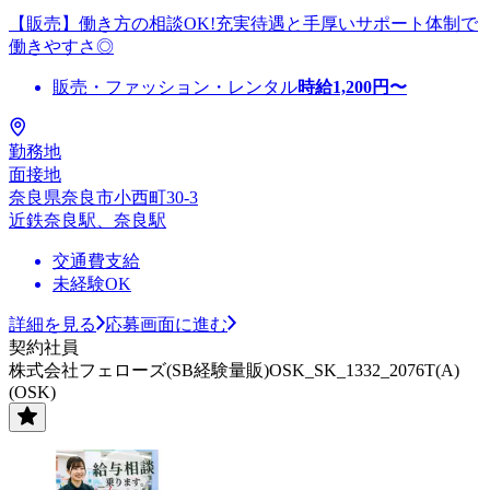
【販売】働き方の相談OK!充実待遇と手厚いサポート体制で
働きやすさ◎
販売・ファッション・レンタル
時給
1,200
円〜
勤務地
面接地
奈良県奈良市小西町30-3
近鉄奈良駅、奈良駅
交通費支給
未経験OK
詳細を見る
応募画面に進む
契約社員
株式会社フェローズ(SB経験量販)OSK_SK_1332_2076T(A)
(OSK)