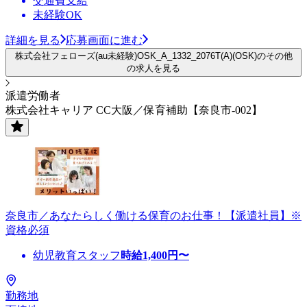
交通費支給
未経験OK
詳細を見る
応募画面に進む
株式会社フェローズ(au未経験)OSK_A_1332_2076T(A)(OSK)のその他
の求人を見る
派遣労働者
株式会社キャリア CC大阪／保育補助【奈良市-002】
奈良市／あなたらしく働ける保育のお仕事！【派遣社員】※
資格必須
幼児教育スタッフ
時給
1,400
円〜
勤務地