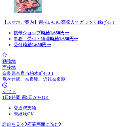
【スマホご案内】週払いOK♪高収入でガッツリ稼げる！
携帯ショップ
時給
1,650
円〜
事務・受付・経理
時給
1,650
円〜
受付
時給
1,650
円〜
勤務地
面接地
奈良県奈良市柏木町480-1
尼ケ辻駅、奈良駅、近鉄奈良駅
シフト
1日8時間 週5日からOK
交通費支給
未経験OK
詳細を見る
応募画面に進む