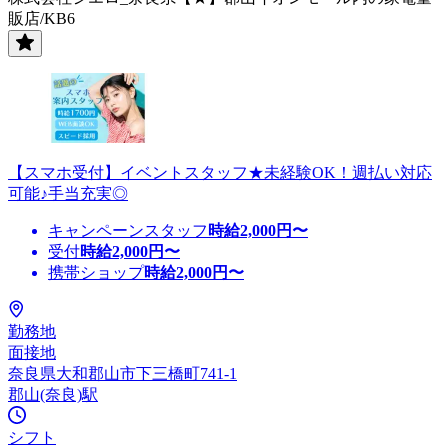
販店/KB6
【スマホ受付】イベントスタッフ★未経験OK！週払い対応
可能♪手当充実◎
キャンペーンスタッフ
時給
2,000
円〜
受付
時給
2,000
円〜
携帯ショップ
時給
2,000
円〜
勤務地
面接地
奈良県大和郡山市下三橋町741-1
郡山(奈良)駅
シフト