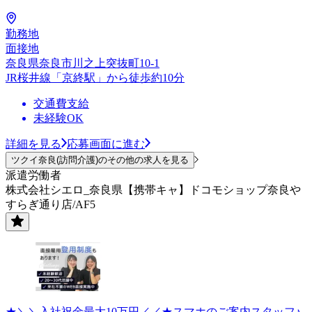
勤務地
面接地
奈良県奈良市川之上突抜町10-1
JR桜井線「京終駅」から徒歩約10分
交通費支給
未経験OK
詳細を見る
応募画面に進む
ツクイ奈良(訪問介護)のその他の求人を見る
派遣労働者
株式会社シエロ_奈良県【携帯キャ】ドコモショップ奈良や
すらぎ通り店/AF5
★＼＼入社祝金最大10万円／／★スマホのご案内スタッフ♪