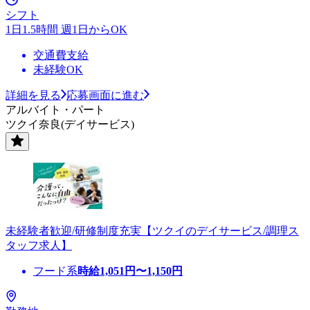
シフト
1日1.5時間 週1日からOK
交通費支給
未経験OK
詳細を見る
応募画面に進む
アルバイト・パート
ツクイ奈良(デイサービス)
未経験者歓迎/研修制度充実【ツクイのデイサービス/調理ス
タッフ求人】
フード系
時給
1,051
円〜
1,150
円