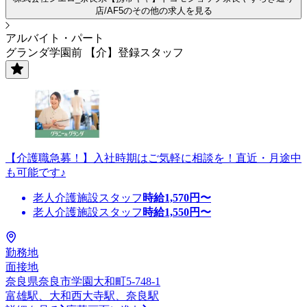
店/AF5のその他の求人を見る
アルバイト・パート
グランダ学園前 【介】登録スタッフ
【介護職急募！】入社時期はご気軽に相談を！直近・月途中
も可能です♪
老人介護施設スタッフ
時給
1,570
円〜
老人介護施設スタッフ
時給
1,550
円〜
勤務地
面接地
奈良県奈良市学園大和町5-748-1
富雄駅、大和西大寺駅、奈良駅