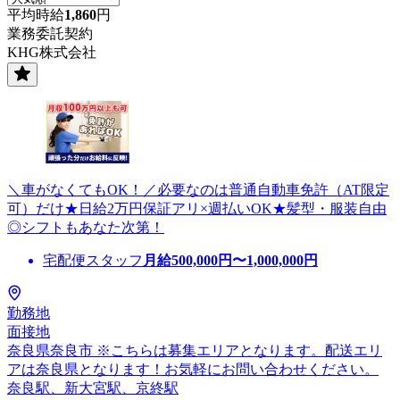
平均時給
1,860
円
業務委託契約
KHG株式会社
＼車がなくてもOK！／必要なのは普通自動車免許（AT限定
可）だけ★日給2万円保証アリ×週払いOK★髪型・服装自由
◎シフトもあなた次第！
宅配便スタッフ
月給
500,000
円〜
1,000,000
円
勤務地
面接地
奈良県奈良市 ※こちらは募集エリアとなります。配送エリ
アは奈良県となります！お気軽にお問い合わせください。
奈良駅、新大宮駅、京終駅