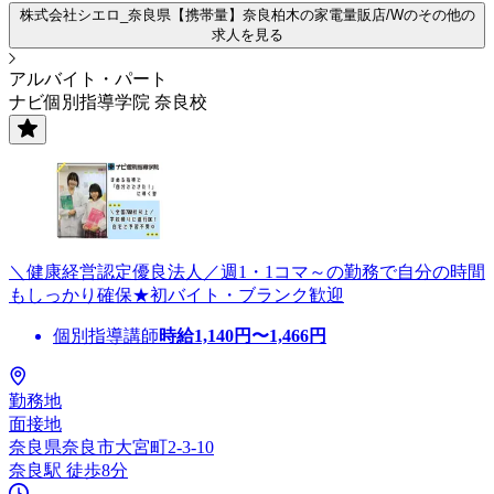
株式会社シエロ_奈良県【携帯量】奈良柏木の家電量販店/Wのその他の
求人を見る
アルバイト・パート
ナビ個別指導学院 奈良校
＼健康経営認定優良法人／週1・1コマ～の勤務で自分の時間
もしっかり確保★初バイト・ブランク歓迎
個別指導講師
時給
1,140
円〜
1,466
円
勤務地
面接地
奈良県奈良市大宮町2-3-10
奈良駅 徒歩8分