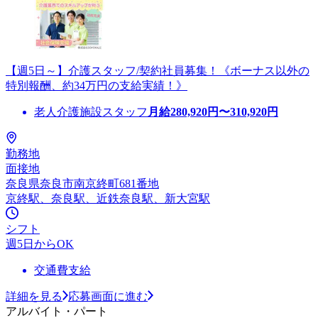
【週5日～】介護スタッフ/契約社員募集！《ボーナス以外の
特別報酬、約34万円の支給実績！》
老人介護施設スタッフ
月給
280,920
円〜
310,920
円
勤務地
面接地
奈良県奈良市南京終町681番地
京終駅、奈良駅、近鉄奈良駅、新大宮駅
シフト
週5日からOK
交通費支給
詳細を見る
応募画面に進む
アルバイト・パート