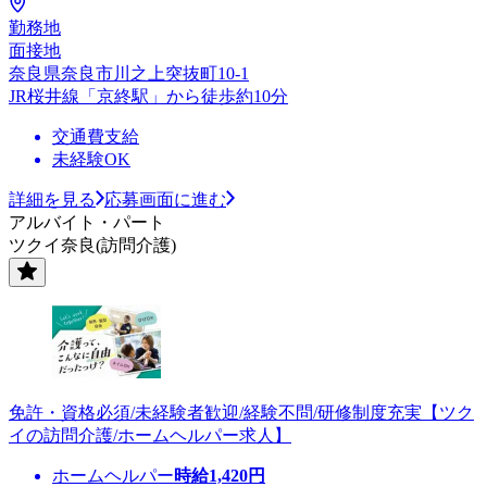
勤務地
面接地
奈良県奈良市川之上突抜町10-1
JR桜井線「京終駅」から徒歩約10分
交通費支給
未経験OK
詳細を見る
応募画面に進む
アルバイト・パート
ツクイ奈良(訪問介護)
免許・資格必須/未経験者歓迎/経験不問/研修制度充実【ツク
イの訪問介護/ホームヘルパー求人】
ホームヘルパー
時給
1,420
円