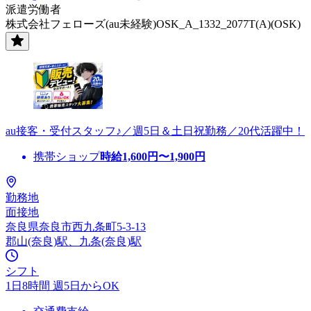
派遣労働者
株式会社フェローズ(au未経験)OSK_A_1332_2077T(A)(OSK)
au接客・受付スタッフ♪／週5日＆土日祝勤務／20代活躍中！
携帯ショップ
時給
1,600
円〜
1,900
円
勤務地
面接地
奈良県奈良市西九条町5-3-13
郡山(奈良)駅、九条(奈良)駅
シフト
1日8時間 週5日からOK