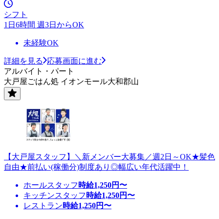
シフト
1日6時間 週3日からOK
未経験OK
詳細を見る
応募画面に進む
アルバイト・パート
大戸屋ごはん処 イオンモール大和郡山
【大戸屋スタッフ】＼新メンバー大募集／週2日～OK★髪色
自由★前払い(稼働分)制度あり◎幅広い年代活躍中！
ホールスタッフ
時給
1,250
円〜
キッチンスタッフ
時給
1,250
円〜
レストラン
時給
1,250
円〜