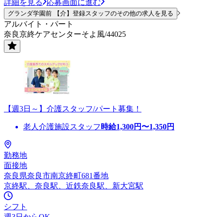
詳細を見る
応募画面に進む
グランダ学園前 【介】登録スタッフのその他の求人を見る
アルバイト・パート
奈良京終ケアセンターそよ風/44025
【週3日～】介護スタッフ/パート募集！
老人介護施設スタッフ
時給
1,300
円〜
1,350
円
勤務地
面接地
奈良県奈良市南京終町681番地
京終駅、奈良駅、近鉄奈良駅、新大宮駅
シフト
週3日からOK