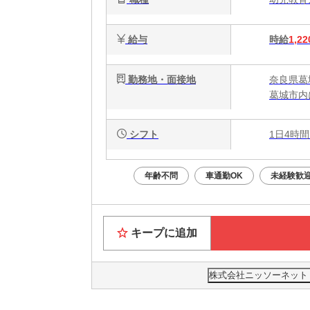
給与
時給
1,22
勤務地・面接地
奈良県葛
葛城市内
シフト
1日4時間
年齢不問
車通勤OK
未経験歓
キープに追加
株式会社ニッソーネット 