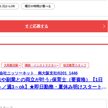
１日からOK
曜日や時間が選べる
すぐ応募する
大和新庄駅
講師・インストラクター
幼児教育スタッフ
会社ニッソーネット 南大阪支社/0201_1446
味や副業との両立が叶う♪保育士（要資格）【1日
h～／週3～ok】★即日勤務・夏休み明けスタート
育スタッフ