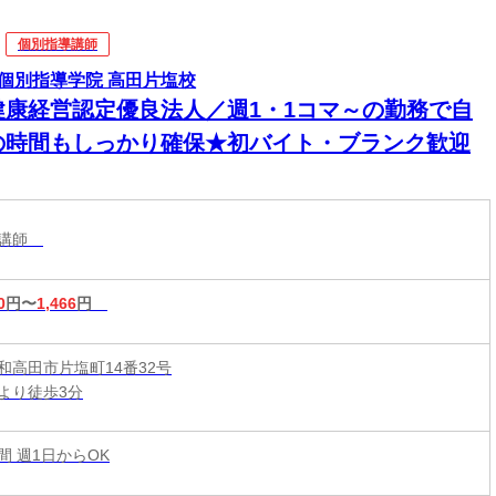
個別指導講師
個別指導学院 高田片塩校
健康経営認定優良法人／週1・1コマ～の勤務で自
の時間もしっかり確保★初バイト・ブランク歓迎
導講師
0
円〜
1,466
円
和高田市片塩町14番32号
より徒歩3分
時間 週1日からOK