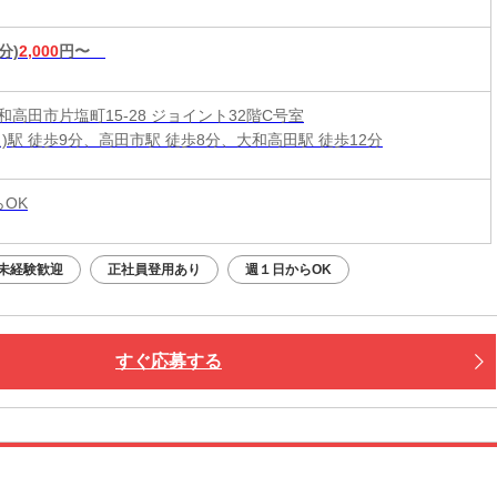
分)
2,000
円〜
和高田市片塩町15-28 ジョイント32階C号室
良)駅 徒歩9分、高田市駅 徒歩8分、大和高田駅 徒歩12分
らOK
未経験歓迎
正社員登用あり
週１日からOK
すぐ応募する