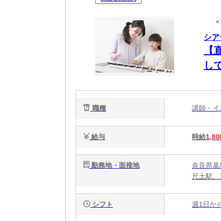
シア
【
し
師
代
職種
講師・
給与
時給
1,80
勤務地・面接地
奈良県葛
尺土駅、
シフト
週1日か