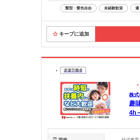
髪型・髪色自由
未経験歓迎
週
キープに追加
派遣労働者
株式
趣
4
OK
職種
幼児教