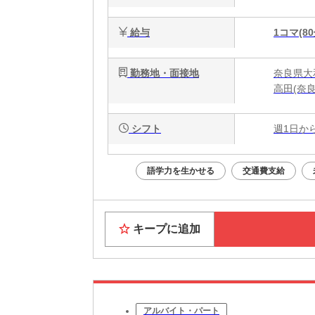
給与
1コマ(80
勤務地・面接地
奈良県大
高田(奈
シフト
週1日か
語学力を生かせる
交通費支給
キープに追加
アルバイト・パート