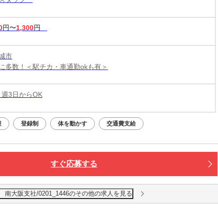
0
円〜
1,300
円
城市
に多数！＜駅チカ・車通勤okも有＞
 週3日からOK
迎
登録制
体を動かす
交通費支給
すぐ応募する
南大阪支社/0201_1446のその他の求人を見る