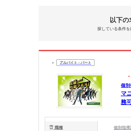
以下の
探している条件を
アルバイト・パート
個別
マ
務
職種
個別指