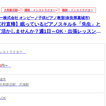
大和新庄駅
講師・インストラクター
講師・インストラクター
ー株式会社 オンピーノ子供ピアノ教室(奈良県葛城市)
直行直帰】眠っているピアノスキルを「先生」と
て活かしませんか？週1日～OK・出張レッスン講
 演奏経験があれば指導未経験でもOK／20代～40
活躍中／Wワーク・育児との両立に最適
インストラクター
0
円〜
城市
大和新庄駅、忍海駅
らOK