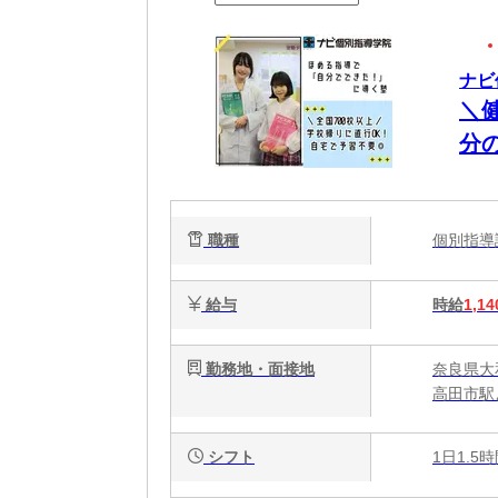
ナビ
＼
分
職種
個別指
給与
時給
1,14
勤務地・面接地
奈良県大
高田市駅
シフト
1日1.5