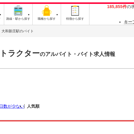
185,855件
の
す
路線・駅から探す
職種から探す
特徴から探す
キー
大和新庄駅のバイト
ストラクター
のアルバイト・バイト求人情報
日数が少ない
人気順