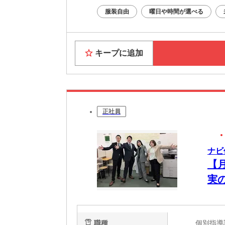
服装自由
曜日や時間が選べる
キープに追加
正社員
ナビ
【
実
職種
個別指