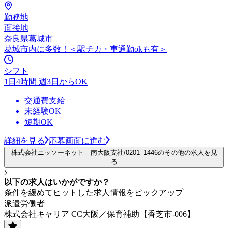
勤務地
面接地
奈良県葛城市
葛城市内に多数！＜駅チカ・車通勤okも有＞
シフト
1日4時間 週3日からOK
交通費支給
未経験OK
短期OK
詳細を見る
応募画面に進む
株式会社ニッソーネット 南大阪支社/0201_1446のその他の求人を見
る
以下の求人はいかがですか？
条件を緩めてヒットした求人情報をピックアップ
派遣労働者
株式会社キャリア CC大阪／保育補助【香芝市-006】