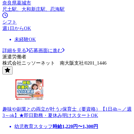
奈良県葛城市
尺土駅、大和新庄駅、忍海駅
シフト
週1日からOK
未経験OK
詳細を見る
応募画面に進む
派遣労働者
株式会社ニッソーネット 南大阪支社/0201_1446
趣味や副業との両立が叶う♪保育士（要資格）【1日4h～／週
3～ok】★即日勤務・夏休み明けスタートOK
幼児教育スタッフ
時給
1,220
円〜
1,300
円