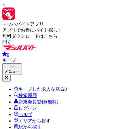
×
マッハバイトアプリ
アプリでお得にバイト探し！
無料ダウンロードはこちら
開く
0
キープ
メニュー
キープした求人を見る
0
検索履歴
新規会員登録(無料)
ログイン
ヘルプ
エリアから探す
駅から探す