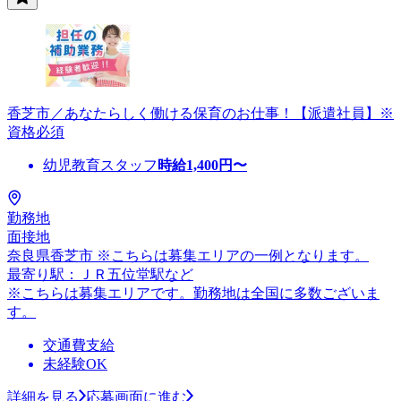
香芝市／あなたらしく働ける保育のお仕事！【派遣社員】※
資格必須
幼児教育スタッフ
時給
1,400
円〜
勤務地
面接地
奈良県香芝市 ※こちらは募集エリアの一例となります。
最寄り駅：ＪＲ五位堂駅など
※こちらは募集エリアです。勤務地は全国に多数ございま
す。
交通費支給
未経験OK
詳細を見る
応募画面に進む