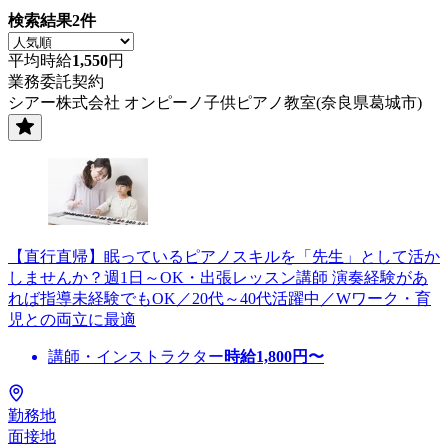
検索結果
2
件
平均時給
1,550
円
業務委託契約
シアー株式会社 オンピーノ子供ピアノ教室(奈良県葛城市)
【直行直帰】眠っているピアノスキルを「先生」として活か
しませんか？週1日～OK・出張レッスン講師 演奏経験があ
れば指導未経験でもOK／20代～40代活躍中／Wワーク・育
児との両立に最適
講師・インストラクター
時給
1,800
円〜
勤務地
面接地