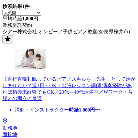
検索結果
1
件
平均時給
1,800
円
業務委託契約
シアー株式会社 オンピーノ子供ピアノ教室(奈良県桜井市)
【直行直帰】眠っているピアノスキルを「先生」として活か
しませんか？週1日～OK・出張レッスン講師 演奏経験があ
れば指導未経験でもOK／20代～40代活躍中／Wワーク・育
児との両立に最適
講師・インストラクター
時給
1,800
円〜
勤務地
面接地