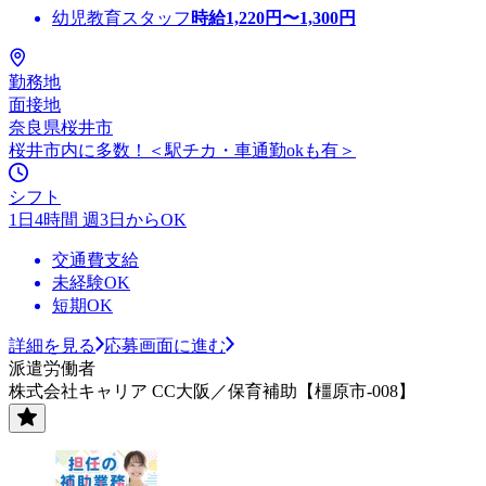
幼児教育スタッフ
時給
1,220
円〜
1,300
円
勤務地
面接地
奈良県桜井市
桜井市内に多数！＜駅チカ・車通勤okも有＞
シフト
1日4時間 週3日からOK
交通費支給
未経験OK
短期OK
詳細を見る
応募画面に進む
派遣労働者
株式会社キャリア CC大阪／保育補助【橿原市-008】