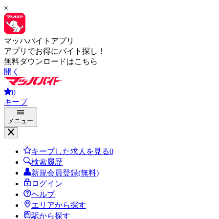
×
マッハバイトアプリ
アプリでお得にバイト探し！
無料ダウンロードはこちら
開く
0
キープ
メニュー
キープした求人を見る
0
検索履歴
新規会員登録(無料)
ログイン
ヘルプ
エリアから探す
駅から探す