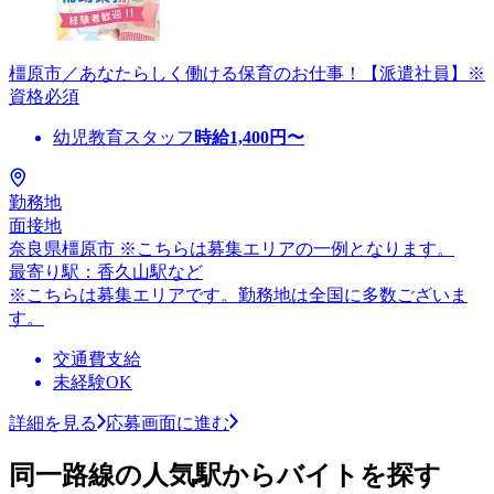
橿原市／あなたらしく働ける保育のお仕事！【派遣社員】※
資格必須
幼児教育スタッフ
時給
1,400
円〜
勤務地
面接地
奈良県橿原市 ※こちらは募集エリアの一例となります。
最寄り駅：香久山駅など
※こちらは募集エリアです。勤務地は全国に多数ございま
す。
交通費支給
未経験OK
詳細を見る
応募画面に進む
同一路線の人気駅からバイトを探す