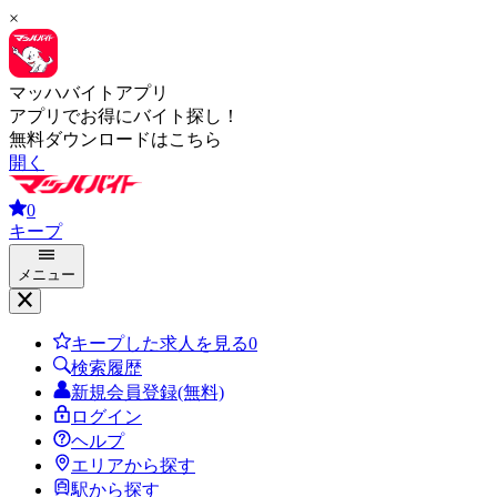
×
マッハバイトアプリ
アプリでお得にバイト探し！
無料ダウンロードはこちら
開く
0
キープ
メニュー
キープした求人を見る
0
検索履歴
新規会員登録(無料)
ログイン
ヘルプ
エリアから探す
駅から探す