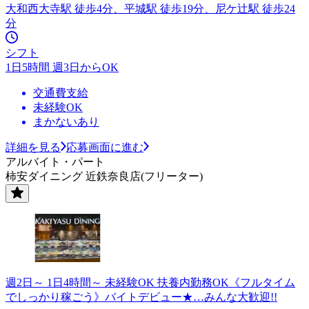
大和西大寺駅 徒歩4分、平城駅 徒歩19分、尼ケ辻駅 徒歩24
分
シフト
1日5時間 週3日からOK
交通費支給
未経験OK
まかないあり
詳細を見る
応募画面に進む
アルバイト・パート
柿安ダイニング 近鉄奈良店(フリーター)
週2日～ 1日4時間～ 未経験OK 扶養内勤務OK《フルタイム
でしっかり稼ごう》バイトデビュー★…みんな大歓迎!!