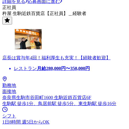
詳細を見る
応募画面に進む
正社員
杵屋 生駒近鉄百貨店【正社員】＿経験者
店長は賞与年4回！福利厚生も充実！【経験者歓迎】
レストラン
月給
280,000
円〜
350,000
円
勤務地
面接地
奈良県生駒市谷田町1600 生駒近鉄百貨店6F
生駒駅 徒歩1分、鳥居前駅 徒歩5分、東生駒駅 徒歩16分
シフト
1日8時間 週5日からOK