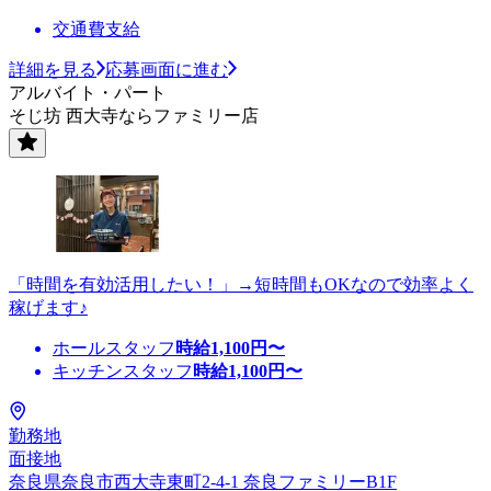
交通費支給
詳細を見る
応募画面に進む
アルバイト・パート
そじ坊 西大寺ならファミリー店
「時間を有効活用したい！」→短時間もOKなので効率よく
稼げます♪
ホールスタッフ
時給
1,100
円〜
キッチンスタッフ
時給
1,100
円〜
勤務地
面接地
奈良県奈良市西大寺東町2-4-1 奈良ファミリーB1F