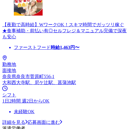
【夜勤で高時給】WワークOK！スキマ時間でガッツリ稼ぐ
★食事補助・前払い有◎セルフレジ＆マニュアル完備で深夜
も安心
ファーストフード
時給
1,463
円〜
勤務地
面接地
奈良県奈良市菅原町556-1
大和西大寺駅、尼ケ辻駅、菖蒲池駅
シフト
1日2時間 週2日からOK
未経験OK
詳細を見る
応募画面に進む
派遣労働者