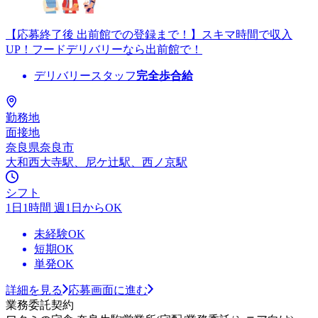
【応募終了後 出前館での登録まで！】スキマ時間で収入
UP！フードデリバリーなら出前館で！
デリバリースタッフ
完全歩合給
勤務地
面接地
奈良県奈良市
大和西大寺駅、尼ケ辻駅、西ノ京駅
シフト
1日1時間 週1日からOK
未経験OK
短期OK
単発OK
詳細を見る
応募画面に進む
業務委託契約