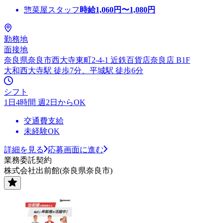
惣菜屋スタッフ
時給
1,060
円〜
1,080
円
勤務地
面接地
奈良県奈良市西大寺東町2-4-1 近鉄百貨店奈良店 B1F
大和西大寺駅 徒歩7分、平城駅 徒歩6分
シフト
1日4時間 週2日からOK
交通費支給
未経験OK
詳細を見る
応募画面に進む
業務委託契約
株式会社出前館(奈良県奈良市)