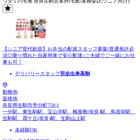
ワタミの宅食 奈良生駒営業所(宅配/業務委託/シニア向け)
【シニア世代歓迎】お弁当の配達スタッフ募集!普通免許必
須◎乗り慣れた自家用車で安心配達♪ご夫婦でご一緒にお仕
事も可！
デリバリースタッフ
完全出来高制
勤務地
面接地
奈良県生駒市壱分町758-1
一分駅、東生駒駅、宝山寺駅、梅屋敷(奈良)駅、鳥居前駅、
生駒駅、霞ケ丘(奈良)駅、生駒山上駅
未経験OK