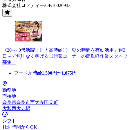
株式会社ロフティー/OB10020933
《20～40代活躍！》＊高時給◎「朝の時間を有効活用」週3
日～で無理なく稼げる◎惣菜コーナーの簡単軽作業スタッフ
募集！
フード系
時給
1,500
円〜
1,875
円
勤務地
面接地
奈良県奈良市西大寺国見町
大和西大寺駅
シフト
1日4時間からOK