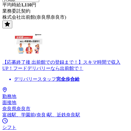
平均時給
1,110
円
業務委託契約
株式会社出前館(奈良県奈良市)
【応募終了後 出前館での登録まで！】スキマ時間で収入
UP！フードデリバリーなら出前館で！
デリバリースタッフ
完全歩合給
勤務地
面接地
奈良県奈良市
富雄駅、学園前(奈良)駅、近鉄奈良駅
シフト