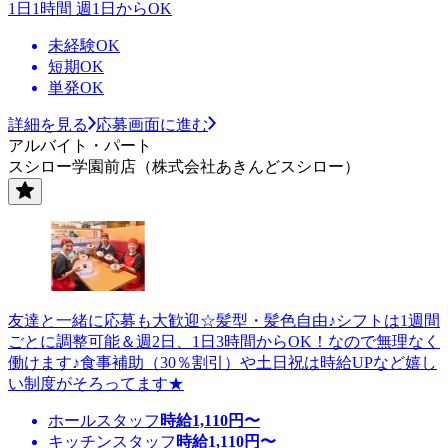
1日1時間 週1日からOK
未経験OK
短期OK
単発OK
詳細を見る
応募画面に進む
アルバイト・パート
スシロー学園前店（株式会社あきんどスシロー）
友達と一緒に応募も大歓迎☆髪型・髪色自由♪シフトは1週間
ごとに調整可能＆週2日、1日3時間からOK！なので無理なく
働けます♪食事補助（30％割引）や土日祝は時給UPなど嬉し
い制度がそろってます★
ホールスタッフ
時給
1,110
円〜
キッチンスタッフ
時給
1,110
円〜