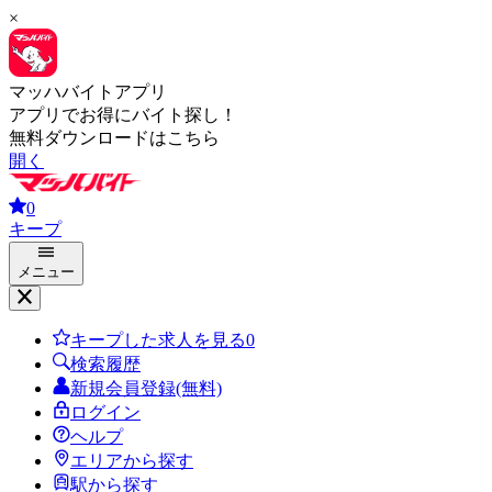
×
マッハバイトアプリ
アプリでお得にバイト探し！
無料ダウンロードはこちら
開く
0
キープ
メニュー
キープした求人を見る
0
検索履歴
新規会員登録(無料)
ログイン
ヘルプ
エリアから探す
駅から探す