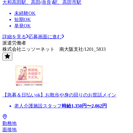
大和高田駅、高田(奈良)駅、高田市駅
未経験OK
短期OK
単発OK
詳細を見る
応募画面に進む
派遣労働者
株式会社ニッソーネット 南大阪支社/1201_5833
【急募＆日払いok】お散歩や身の回りのお世話メイン
老人介護施設スタッフ
時給
1,350
円〜
2,062
円
勤務地
面接地