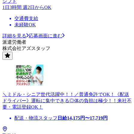
シフト
1日3時間 週2日からOK
交通費支給
未経験OK
詳細を見る
応募画面に進む
派遣労働者
株式会社アズスタッフ
＼ミドル・シニア世代活躍中！！／普通免許でOK！《配送
ドライバー》運転に集中できる◎体の負担は極少！！来社不
要・電話登録OK！
配送・物流スタッフ
日給
14,175
円〜
17,719
円