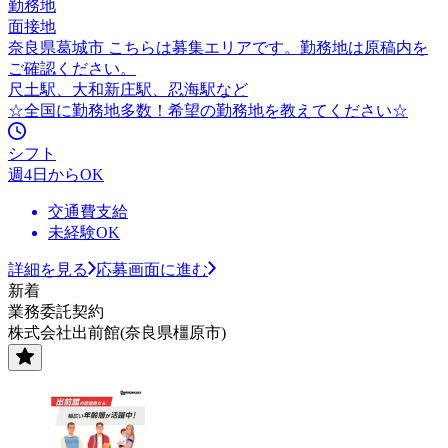
勤務地
面接地
奈良県葛城市 こちらは募集エリアです。勤務地は原稿内を
ご確認ください。
尺土駅、大和新庄駅、忍海駅など
☆全国に勤務地多数！希望の勤務地を教えてください☆
シフト
週4日からOK
交通費支給
未経験OK
詳細を見る
応募画面に進む
新着
業務委託契約
株式会社出前館(奈良県橿原市)