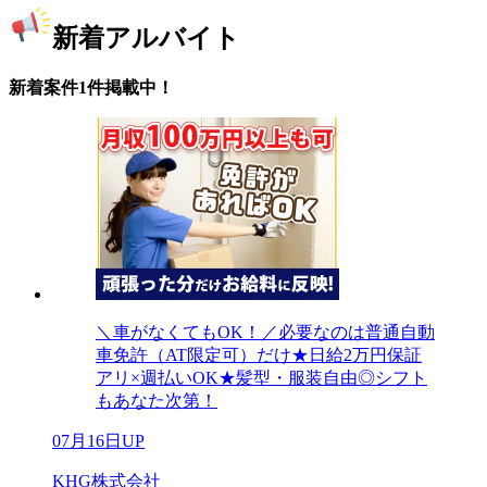
新着アルバイト
新着案件1件掲載中！
＼車がなくてもOK！／必要なのは普通自動
車免許（AT限定可）だけ★日給2万円保証
アリ×週払いOK★髪型・服装自由◎シフト
もあなた次第！
07月16日UP
KHG株式会社