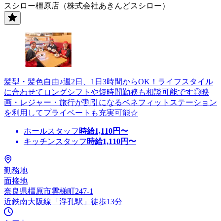
スシロー橿原店（株式会社あきんどスシロー）
髪型・髪色自由♪週2日、1日3時間からOK！ライフスタイル
に合わせてロングシフトや短時間勤務も相談可能です◎映
画・レジャー・旅行が割引になるベネフィットステーション
を利用してプライベートも充実可能☆
ホールスタッフ
時給
1,110
円〜
キッチンスタッフ
時給
1,110
円〜
勤務地
面接地
奈良県橿原市雲梯町247-1
近鉄南大阪線「浮孔駅」徒歩13分