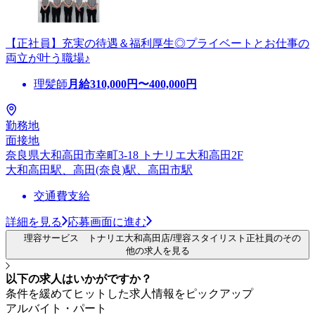
【正社員】充実の待遇＆福利厚生◎プライベートとお仕事の
両立が叶う職場♪
理髪師
月給
310,000
円〜
400,000
円
勤務地
面接地
奈良県大和高田市幸町3-18 トナリエ大和高田2F
大和高田駅、高田(奈良)駅、高田市駅
交通費支給
詳細を見る
応募画面に進む
理容サービス トナリエ大和高田店/理容スタイリスト正社員のその
他の求人を見る
以下の求人はいかがですか？
条件を緩めてヒットした求人情報をピックアップ
アルバイト・パート