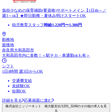
負担少なめの保育補助(要資格)サポートメイン【1日4h～／
週3～ok】★即日勤務・夏休み明けスタートOK
幼児教育スタッフ
時給
1,220
円〜
1,300
円
勤務地
面接地
奈良県大和高田市
大和高田市内に多数！＜駅チカ・車通勤okも有＞
シフト
1日4時間 週3日からOK
交通費支給
未経験OK
短期OK
詳細を見る
応募画面に進む
株式会社ニッソーネット 南大阪支社/1201_3249のその他の求人を見
る