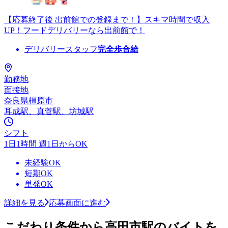
【応募終了後 出前館での登録まで！】スキマ時間で収入
UP！フードデリバリーなら出前館で！
デリバリースタッフ
完全歩合給
勤務地
面接地
奈良県橿原市
耳成駅、真菅駅、坊城駅
シフト
1日1時間 週1日からOK
未経験OK
短期OK
単発OK
詳細を見る
応募画面に進む
こだわり条件から高田市駅のバイトを