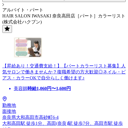
アルバイト・パート
HAIR SALON IWASAKI 奈良高田店［パート］カラーリスト
(株式会社ハクブン)
【昇給あり！交通費支給！】【パートカラーリスト募集】人
気サロンで働きませんか？復職希望の方大歓迎◎ネイル・ピ
アス・カラーOKで自分らしく働けます♪
美容師
時給
1,060
円〜
1,600
円
勤務地
面接地
奈良県大和高田市高砂町6-4
大和高田駅 徒歩1分、高田(奈良)駅 徒歩7分、高田市駅 徒歩