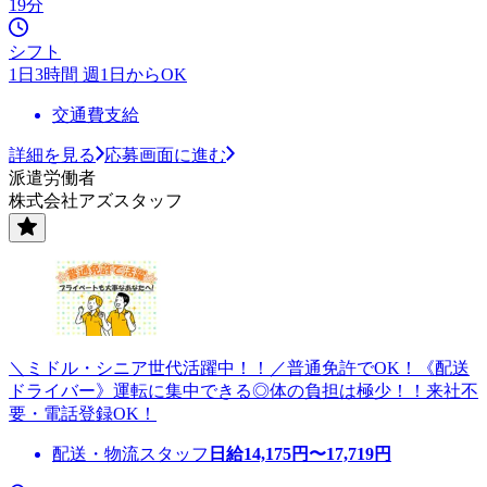
19分
シフト
1日3時間 週1日からOK
交通費支給
詳細を見る
応募画面に進む
派遣労働者
株式会社アズスタッフ
＼ミドル・シニア世代活躍中！！／普通免許でOK！《配送
ドライバー》運転に集中できる◎体の負担は極少！！来社不
要・電話登録OK！
配送・物流スタッフ
日給
14,175
円〜
17,719
円