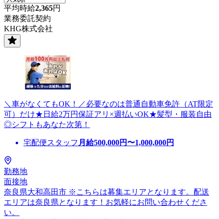
平均時給
2,365
円
業務委託契約
KHG株式会社
＼車がなくてもOK！／必要なのは普通自動車免許（AT限定
可）だけ★日給2万円保証アリ×週払いOK★髪型・服装自由
◎シフトもあなた次第！
宅配便スタッフ
月給
500,000
円〜
1,000,000
円
勤務地
面接地
奈良県大和高田市 ※こちらは募集エリアとなります。配送
エリアは奈良県となります！お気軽にお問い合わせくださ
い。