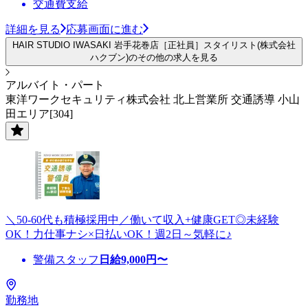
交通費支給
詳細を見る
応募画面に進む
HAIR STUDIO IWASAKI 岩手花巻店［正社員］スタイリスト(株式会社
ハクブン)のその他の求人を見る
アルバイト・パート
東洋ワークセキュリティ株式会社 北上営業所 交通誘導 小山
田エリア[304]
＼50-60代も積極採用中／働いて収入+健康GET◎未経験
OK！力仕事ナシ×日払いOK！週2日～気軽に♪
警備スタッフ
日給
9,000
円〜
勤務地