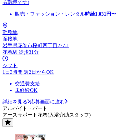
る環境です!
販売・ファッション・レンタル
時給
1,031
円〜
勤務地
面接地
岩手県花巻市桜町四丁目277-1
花巻駅 徒歩31分
シフト
1日3時間 週2日からOK
交通費支給
未経験OK
詳細を見る
応募画面に進む
アルバイト・パート
アースサポート花巻(入浴介助スタッフ)