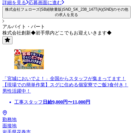
詳細を見る
応募画面に進む
株式会社フェローズ(SB経験量販)SND_SK_238_147T(A)(SND)のその他
の求人を見る
アルバイト・パート
株式会社創新◆岩手県内どこでもお迎えいきます◆
「宮城においでよ！」全国からスタッフが集まってます！
【現場での簡単作業】スグに住める個室寮でご飯3食付き！
男性活躍中！
工事スタッフ
日給
9,000
円〜
11,000
円
勤務地
面接地
岩手県花巻市