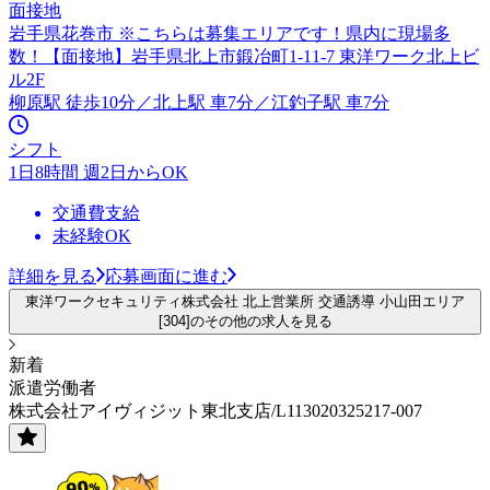
面接地
岩手県花巻市 ※こちらは募集エリアです！県内に現場多
数！【面接地】岩手県北上市鍛冶町1-11-7 東洋ワーク北上ビ
ル2F
柳原駅 徒歩10分／北上駅 車7分／江釣子駅 車7分
シフト
1日8時間 週2日からOK
交通費支給
未経験OK
詳細を見る
応募画面に進む
東洋ワークセキュリティ株式会社 北上営業所 交通誘導 小山田エリア
[304]のその他の求人を見る
新着
派遣労働者
株式会社アイヴィジット東北支店/L113020325217-007