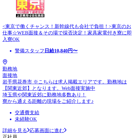
<東京で働くチャンス！新幹線代も会社で負担！>東京のお
仕事☆WEB面接＆その場で採否決定！家具家電付き寮に即
入寮OK
警備スタッフ
日給
10,840
円〜
勤務地
面接地
岩手県花巻市 ※こちらは求人掲載エリアです。勤務地は
【関東近郊】となります。Web面接実施中
埼玉県や関東近郊に勤務地多数あり！
寮から通える距離の現場をご紹介します♪
交通費支給
未経験OK
詳細を見る
応募画面に進む
正社員