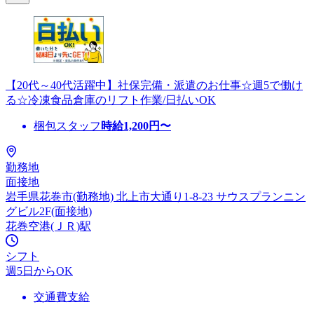
【20代～40代活躍中】社保完備・派遣のお仕事☆週5で働け
る☆冷凍食品倉庫のリフト作業/日払いOK
梱包スタッフ
時給
1,200
円〜
勤務地
面接地
岩手県花巻市(勤務地) 北上市大通り1-8-23 サウスプランニン
グビル2F(面接地)
花巻空港(ＪＲ)駅
シフト
週5日からOK
交通費支給