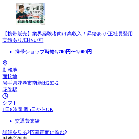
【携帯販売】業界経験者向け高収入！昇給あり/正社員登用
実績あり/日払い可
携帯ショップ
時給
1,700
円〜
1,900
円
勤務地
面接地
岩手県花巻市南新田283-2
花巻駅
シフト
1日8時間 週5日からOK
交通費支給
詳細を見る
応募画面に進む
派遣労働者