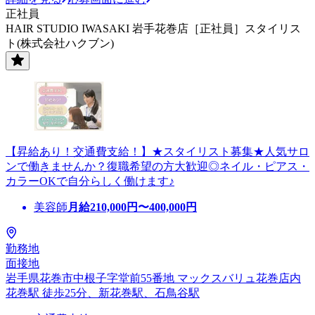
正社員
HAIR STUDIO IWASAKI 岩手花巻店［正社員］スタイリス
ト(株式会社ハクブン)
【昇給あり！交通費支給！】★スタイリスト募集★人気サロ
ンで働きませんか？復職希望の方大歓迎◎ネイル・ピアス・
カラーOKで自分らしく働けます♪
美容師
月給
210,000
円〜
400,000
円
勤務地
面接地
岩手県花巻市中根子字堂前55番地 マックスバリュ花巻店内
花巻駅 徒歩25分、新花巻駅、石鳥谷駅