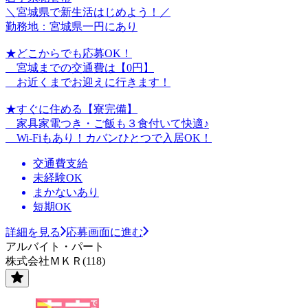
＼宮城県で新生活はじめよう！／
勤務地：宮城県一円にあり
★どこからでも応募OK！
宮城までの交通費は【0円】
お近くまでお迎えに行きます！
★すぐに住める【寮完備】
家具家電つき・ご飯も３食付いて快適♪
Wi-Fiもあり！カバンひとつで入居OK！
交通費支給
未経験OK
まかないあり
短期OK
詳細を見る
応募画面に進む
アルバイト・パート
株式会社ＭＫＲ(118)