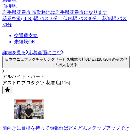
面接地
岩手県花巻市 ※勤務地は岩手県花巻市になります
花巻空港(ＪＲ)駅 バス10分、似内駅 バス30分、花巻駅 バス
30分
交通費支給
未経験OK
詳細を見る
応募画面に進む
日本マニュファクチャリングサービス株式会社01/iwa110720-Tのその他
の求人を見る
アルバイト・パート
アストロプロダクツ 花巻店[116]
前向きに目標を持って頑張ればどんどんステップアップでき