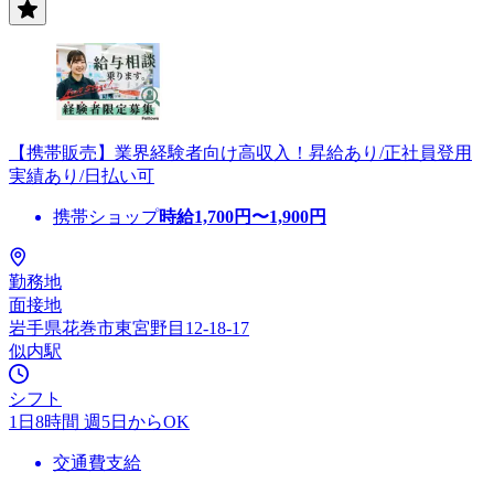
【携帯販売】業界経験者向け高収入！昇給あり/正社員登用
実績あり/日払い可
携帯ショップ
時給
1,700
円〜
1,900
円
勤務地
面接地
岩手県花巻市東宮野目12-18-17
似内駅
シフト
1日8時間 週5日からOK
交通費支給