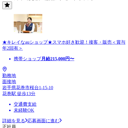
★キレイなauショップ★スマホ好き歓迎！接客・販売＜賞与
年2回有＞
携帯ショップ
月給
215,000
円〜
勤務地
面接地
岩手県花巻市桜台1-15-10
花巻駅 徒歩13分
交通費支給
未経験OK
詳細を見る
応募画面に進む
正社員