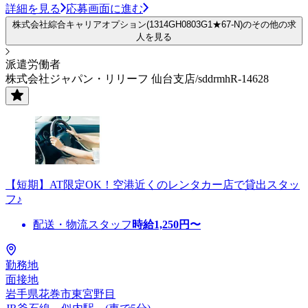
詳細を見る
応募画面に進む
株式会社綜合キャリアオプション(1314GH0803G1★67-N)のその他の求
人を見る
派遣労働者
株式会社ジャパン・リリーフ 仙台支店/sddrmhR-14628
【短期】AT限定OK！空港近くのレンタカー店で貸出スタッ
フ♪
配送・物流スタッフ
時給
1,250
円〜
勤務地
面接地
岩手県花巻市東宮野目