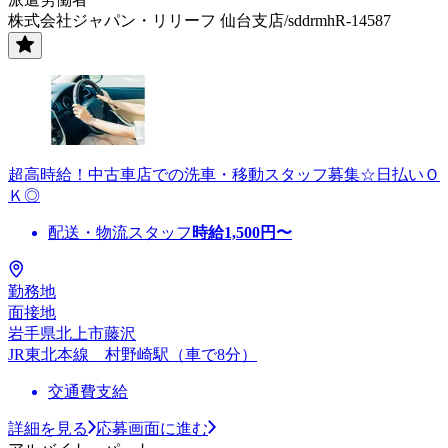
株式会社ジャパン・リリーフ 仙台支店/sddrmhR-14587
超高時給！中古車店での洗車・移動スタッフ募集☆日払いＯ
Ｋ◎
配送・物流スタッフ
時給
1,500
円〜
勤務地
面接地
岩手県北上市藤沢
JR東北本線 村野崎駅（車で8分）
交通費支給
詳細を見る
応募画面に進む