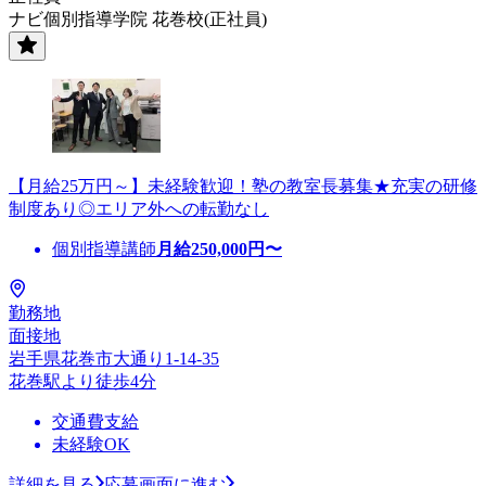
ナビ個別指導学院 花巻校(正社員)
【月給25万円～】未経験歓迎！塾の教室長募集★充実の研修
制度あり◎エリア外への転勤なし
個別指導講師
月給
250,000
円〜
勤務地
面接地
岩手県花巻市大通り1-14-35
花巻駅より徒歩4分
交通費支給
未経験OK
詳細を見る
応募画面に進む