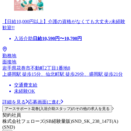
【日給10,000円以上】介護の資格がなくても大丈夫♪未経験
歓迎!!
入浴介助
日給
10,590
円〜
10,700
円
勤務地
面接地
岩手県花巻市不動町2丁目1番地8
上盛岡駅 徒歩15分、仙北町駅 徒歩29分、盛岡駅 徒歩21分
交通費支給
未経験OK
詳細を見る
応募画面に進む
アースサポート花巻(入浴介助スタッフ)のその他の求人を見る
契約社員
株式会社フェローズ(SB経験量販)SND_SK_238_147T(A)
(SND)