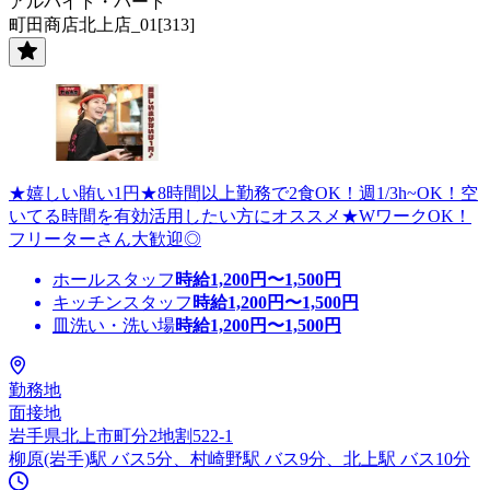
アルバイト・パート
町田商店北上店_01[313]
★嬉しい賄い1円★8時間以上勤務で2食OK！週1/3h~OK！空
いてる時間を有効活用したい方にオススメ★WワークOK！
フリーターさん大歓迎◎
ホールスタッフ
時給
1,200
円〜
1,500
円
キッチンスタッフ
時給
1,200
円〜
1,500
円
皿洗い・洗い場
時給
1,200
円〜
1,500
円
勤務地
面接地
岩手県北上市町分2地割522-1
柳原(岩手)駅 バス5分、村崎野駅 バス9分、北上駅 バス10分