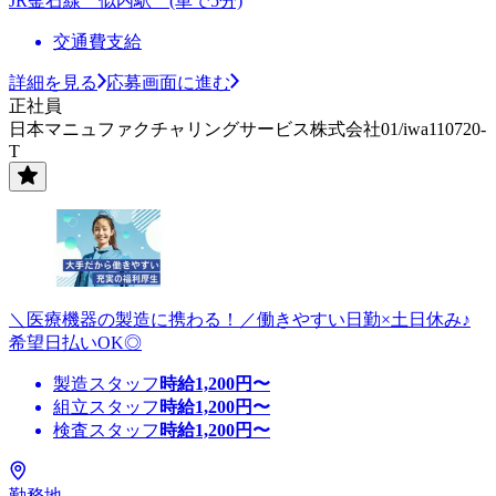
JR釜石線 似内駅 (車で5分)
交通費支給
詳細を見る
応募画面に進む
正社員
日本マニュファクチャリングサービス株式会社01/iwa110720-
T
＼医療機器の製造に携わる！／働きやすい日勤×土日休み♪
希望日払いOK◎
製造スタッフ
時給
1,200
円〜
組立スタッフ
時給
1,200
円〜
検査スタッフ
時給
1,200
円〜
勤務地