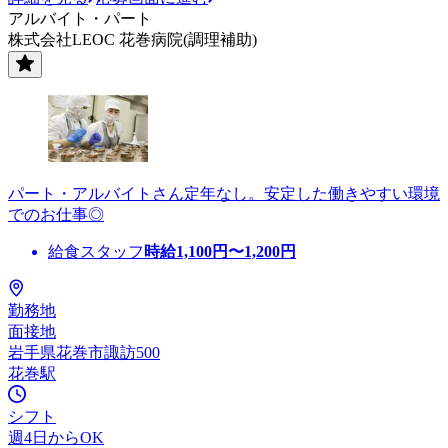
アルバイト・パート
株式会社LEOC 花巻病院(調理補助)
パート・アルバイトさん定年なし。安定した働きやすい環境
でのお仕事◎
給食スタッフ
時給
1,100
円〜
1,200
円
勤務地
面接地
岩手県花巻市諏訪500
花巻駅
シフト
週4日からOK