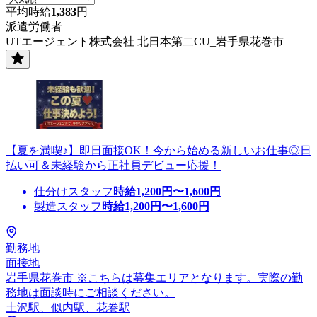
平均時給
1,383
円
派遣労働者
UTエージェント株式会社 北日本第二CU_岩手県花巻市
【夏を満喫♪】即日面接OK！今から始める新しいお仕事◎日
払い可＆未経験から正社員デビュー応援！
仕分けスタッフ
時給
1,200
円〜
1,600
円
製造スタッフ
時給
1,200
円〜
1,600
円
勤務地
面接地
岩手県花巻市 ※こちらは募集エリアとなります。実際の勤
務地は面談時にご相談ください。
土沢駅、似内駅、花巻駅