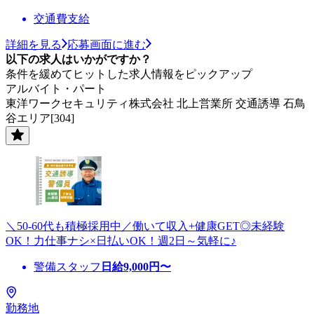
交通費支給
詳細を見る
応募画面に進む
以下の求人はいかがですか？
条件を緩めてヒットした求人情報をピックアップ
アルバイト・パート
東洋ワークセキュリティ株式会社 北上営業所 交通誘導 石鳥
谷エリア[304]
＼50-60代も積極採用中／働いて収入+健康GET◎未経験
OK！力仕事ナシ×日払いOK！週2日～気軽に♪
警備スタッフ
日給
9,000
円〜
勤務地