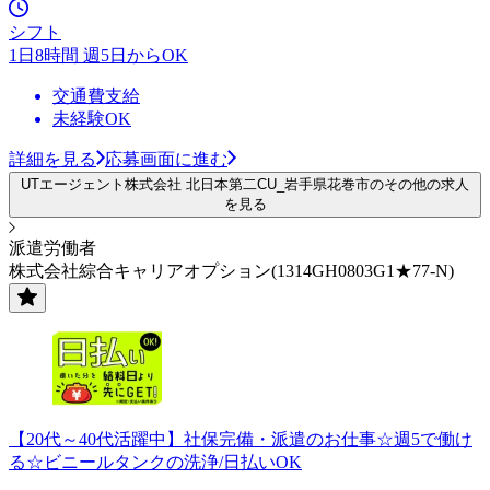
シフト
1日8時間 週5日からOK
交通費支給
未経験OK
詳細を見る
応募画面に進む
UTエージェント株式会社 北日本第二CU_岩手県花巻市のその他の求人
を見る
派遣労働者
株式会社綜合キャリアオプション(1314GH0803G1★77-N)
【20代～40代活躍中】社保完備・派遣のお仕事☆週5で働け
る☆ビニールタンクの洗浄/日払いOK