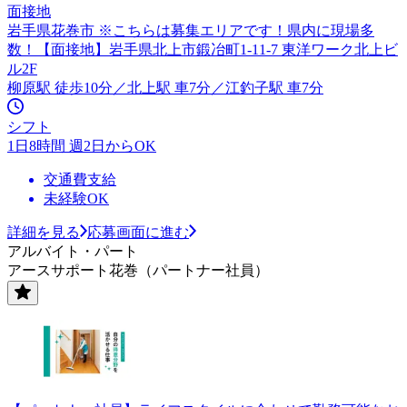
面接地
岩手県花巻市 ※こちらは募集エリアです！県内に現場多
数！【面接地】岩手県北上市鍛冶町1-11-7 東洋ワーク北上ビ
ル2F
柳原駅 徒歩10分／北上駅 車7分／江釣子駅 車7分
シフト
1日8時間 週2日からOK
交通費支給
未経験OK
詳細を見る
応募画面に進む
アルバイト・パート
アースサポート花巻（パートナー社員）