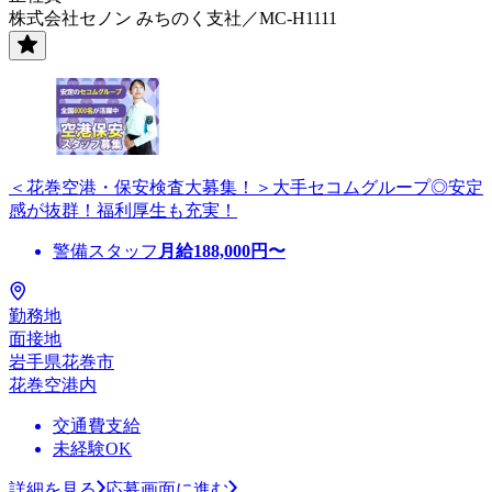
株式会社セノン みちのく支社／MC-H1111
＜花巻空港・保安検査大募集！＞大手セコムグループ◎安定
感が抜群！福利厚生も充実！
警備スタッフ
月給
188,000
円〜
勤務地
面接地
岩手県花巻市
花巻空港内
交通費支給
未経験OK
詳細を見る
応募画面に進む