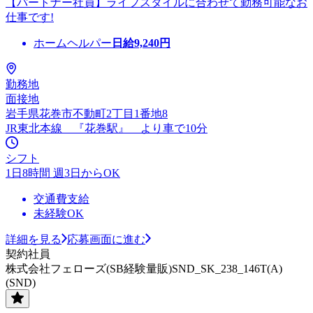
【パートナー社員】ライフスタイルに合わせて勤務可能なお
仕事です!
ホームヘルパー
日給
9,240
円
勤務地
面接地
岩手県花巻市不動町2丁目1番地8
JR東北本線 『花巻駅』 より車で10分
シフト
1日8時間 週3日からOK
交通費支給
未経験OK
詳細を見る
応募画面に進む
契約社員
株式会社フェローズ(SB経験量販)SND_SK_238_146T(A)
(SND)