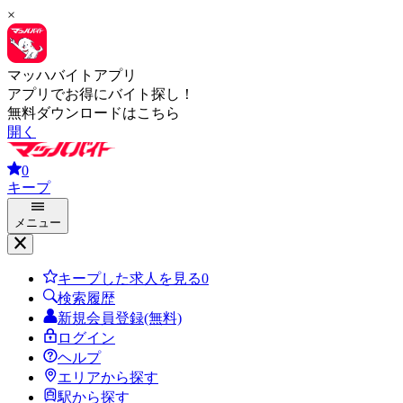
×
マッハバイトアプリ
アプリでお得にバイト探し！
無料ダウンロードはこちら
開く
0
キープ
メニュー
キープした求人を見る
0
検索履歴
新規会員登録(無料)
ログイン
ヘルプ
エリアから探す
駅から探す