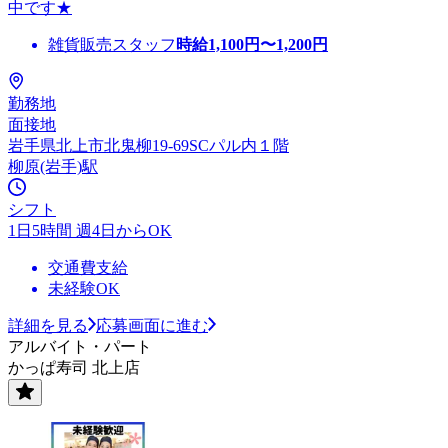
中です★
雑貨販売スタッフ
時給
1,100
円〜
1,200
円
勤務地
面接地
岩手県北上市北鬼柳19-69SCパル内１階
柳原(岩手)駅
シフト
1日5時間 週4日からOK
交通費支給
未経験OK
詳細を見る
応募画面に進む
アルバイト・パート
かっぱ寿司 北上店