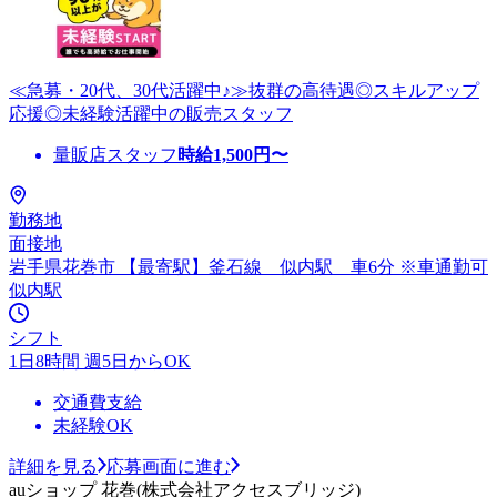
≪急募・20代、30代活躍中♪≫抜群の高待遇◎スキルアップ
応援◎未経験活躍中の販売スタッフ
量販店スタッフ
時給
1,500
円〜
勤務地
面接地
岩手県花巻市 【最寄駅】釜石線 似内駅 車6分 ※車通勤可
似内駅
シフト
1日8時間 週5日からOK
交通費支給
未経験OK
詳細を見る
応募画面に進む
auショップ 花巻(株式会社アクセスブリッジ)