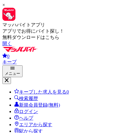
×
マッハバイトアプリ
アプリでお得にバイト探し！
無料ダウンロードはこちら
開く
0
キープ
メニュー
キープした求人を見る
0
検索履歴
新規会員登録(無料)
ログイン
ヘルプ
エリアから探す
駅から探す