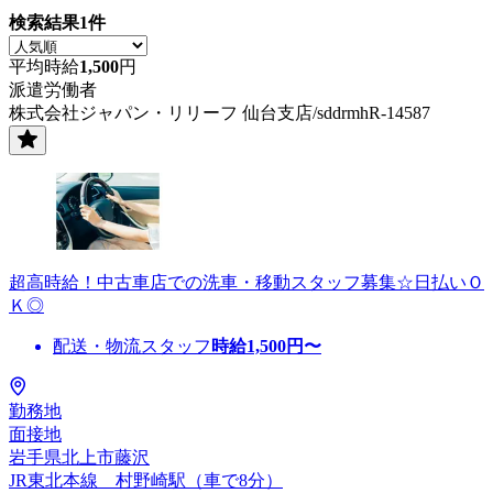
検索結果
1
件
平均時給
1,500
円
派遣労働者
株式会社ジャパン・リリーフ 仙台支店/sddrmhR-14587
超高時給！中古車店での洗車・移動スタッフ募集☆日払いＯ
Ｋ◎
配送・物流スタッフ
時給
1,500
円〜
勤務地
面接地
岩手県北上市藤沢
JR東北本線 村野崎駅（車で8分）