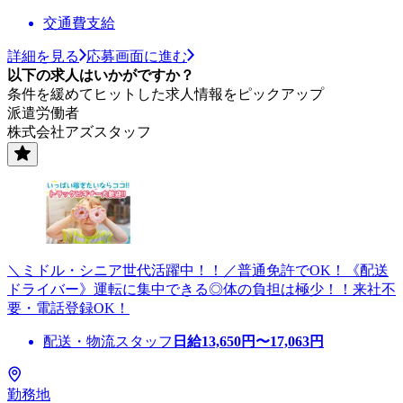
交通費支給
詳細を見る
応募画面に進む
以下の求人はいかがですか？
条件を緩めてヒットした求人情報をピックアップ
派遣労働者
株式会社アズスタッフ
＼ミドル・シニア世代活躍中！！／普通免許でOK！《配送
ドライバー》運転に集中できる◎体の負担は極少！！来社不
要・電話登録OK！
配送・物流スタッフ
日給
13,650
円〜
17,063
円
勤務地