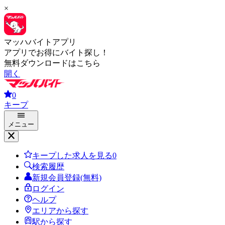
×
マッハバイトアプリ
アプリでお得にバイト探し！
無料ダウンロードはこちら
開く
0
キープ
メニュー
キープした求人を見る
0
検索履歴
新規会員登録(無料)
ログイン
ヘルプ
エリアから探す
駅から探す