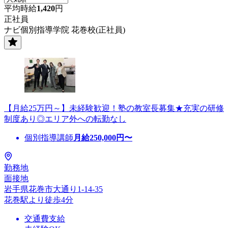
平均時給
1,420
円
正社員
ナビ個別指導学院 花巻校(正社員)
【月給25万円～】未経験歓迎！塾の教室長募集★充実の研修
制度あり◎エリア外への転勤なし
個別指導講師
月給
250,000
円〜
勤務地
面接地
岩手県花巻市大通り1-14-35
花巻駅より徒歩4分
交通費支給