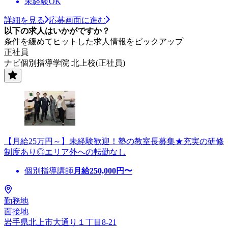
未経験OK
詳細を見る
応募画面に進む
以下の求人はいかがですか？
条件を緩めてヒットした求人情報をピックアップ
正社員
ナビ個別指導学院 北上校(正社員)
【月給25万円～】未経験歓迎！塾の教室長募集★充実の研修
制度あり◎エリア外への転勤なし
個別指導講師
月給
250,000
円〜
勤務地
面接地
岩手県北上市大通り１丁目8-21