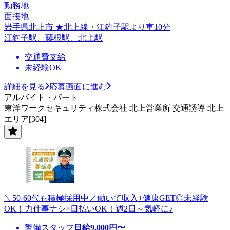
勤務地
面接地
岩手県北上市 ★北上線・江釣子駅より車10分
江釣子駅、藤根駅、北上駅
交通費支給
未経験OK
詳細を見る
応募画面に進む
アルバイト・パート
東洋ワークセキュリティ株式会社 北上営業所 交通誘導 北上
エリア[304]
＼50-60代も積極採用中／働いて収入+健康GET◎未経験
OK！力仕事ナシ×日払いOK！週2日～気軽に♪
警備スタッフ
日給
9,000
円〜