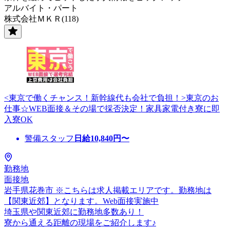
アルバイト・パート
株式会社ＭＫＲ(118)
<東京で働くチャンス！新幹線代も会社で負担！>東京のお
仕事☆WEB面接＆その場で採否決定！家具家電付き寮に即
入寮OK
警備スタッフ
日給
10,840
円〜
勤務地
面接地
岩手県花巻市 ※こちらは求人掲載エリアです。勤務地は
【関東近郊】となります。Web面接実施中
埼玉県や関東近郊に勤務地多数あり！
寮から通える距離の現場をご紹介します♪