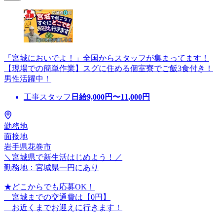
「宮城においでよ！」全国からスタッフが集まってます！
【現場での簡単作業】スグに住める個室寮でご飯3食付き！
男性活躍中！
工事スタッフ
日給
9,000
円〜
11,000
円
勤務地
面接地
岩手県花巻市
＼宮城県で新生活はじめよう！／
勤務地：宮城県一円にあり
★どこからでも応募OK！
宮城までの交通費は【0円】
お近くまでお迎えに行きます！