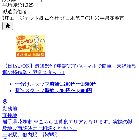
平均時給
1,325
円
派遣労働者
UTエージェント株式会社 北日本第二CU_岩手県花巻市
【日払いOK】最短5分で申請完了◎スマホで簡単！未経験歓
迎の軽作業・製造スタッフ♪
仕分けスタッフ
時給
1,200
円〜
1,600
円
製造スタッフ
時給
1,200
円〜
1,600
円
勤務地
面接地
岩手県花巻市 ※こちらは募集エリアとなります。実際の勤
務地は面談時にご相談ください。
土沢駅、似内駅、花巻駅