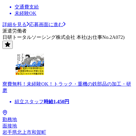
交通費支給
未経験OK
詳細を見る
応募画面に進む
派遣労働者
日研トータルソーシング株式会社 本社(お仕事No.2A072)
寮費無料！未経験OK！トラック・重機の鉄部品の加工・研
磨
組立スタッフ
時給
1,450
円
勤務地
面接地
岩手県北上市和賀町