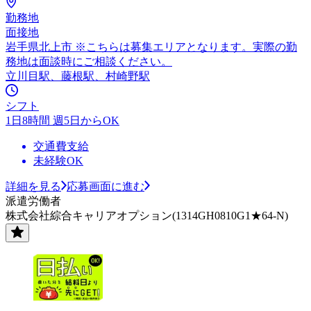
勤務地
面接地
岩手県北上市 ※こちらは募集エリアとなります。実際の勤
務地は面談時にご相談ください。
立川目駅、藤根駅、村崎野駅
シフト
1日8時間 週5日からOK
交通費支給
未経験OK
詳細を見る
応募画面に進む
派遣労働者
株式会社綜合キャリアオプション(1314GH0810G1★64-N)