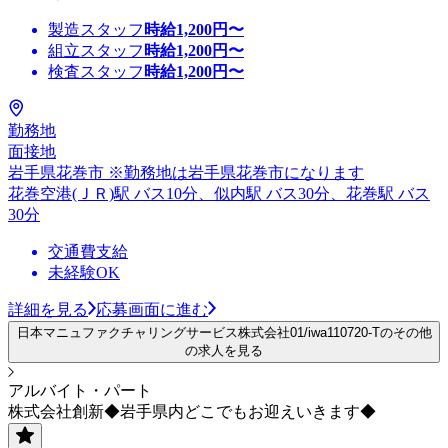
製造スタッフ
時給
1,200
円〜
組立スタッフ
時給
1,200
円〜
検査スタッフ
時給
1,200
円〜
勤務地
面接地
岩手県花巻市 ※勤務地は岩手県花巻市になります
花巻空港(ＪＲ)駅 バス10分、似内駅 バス30分、花巻駅 バス
30分
交通費支給
未経験OK
詳細を見る
応募画面に進む
日本マニュファクチャリングサービス株式会社01/iwa110720-Tのその他
の求人を見る
アルバイト・パート
株式会社創新◆岩手県内どこでもお迎えいきます◆