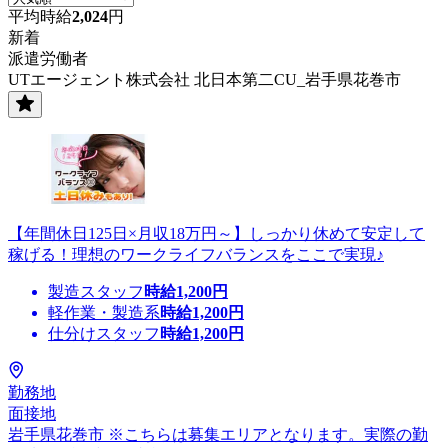
平均時給
2,024
円
新着
派遣労働者
UTエージェント株式会社 北日本第二CU_岩手県花巻市
【年間休日125日×月収18万円～】しっかり休めて安定して
稼げる！理想のワークライフバランスをここで実現♪
製造スタッフ
時給
1,200
円
軽作業・製造系
時給
1,200
円
仕分けスタッフ
時給
1,200
円
勤務地
面接地
岩手県花巻市 ※こちらは募集エリアとなります。実際の勤