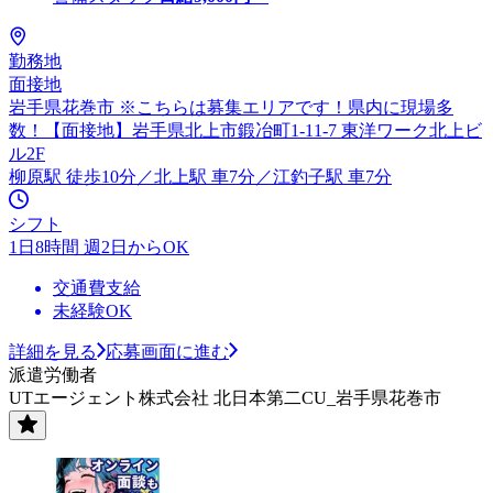
勤務地
面接地
岩手県花巻市 ※こちらは募集エリアです！県内に現場多
数！【面接地】岩手県北上市鍛冶町1-11-7 東洋ワーク北上ビ
ル2F
柳原駅 徒歩10分／北上駅 車7分／江釣子駅 車7分
シフト
1日8時間 週2日からOK
交通費支給
未経験OK
詳細を見る
応募画面に進む
派遣労働者
UTエージェント株式会社 北日本第二CU_岩手県花巻市