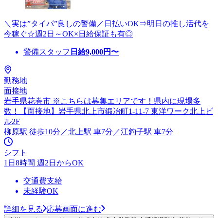
＼実は”タイパ”良しの警備／日払いOK⇒明日の推し活代を
今稼ぐ☆週2日～OK×日給保証も有◎
警備スタッフ
日給
9,000
円〜
勤務地
面接地
岩手県花巻市 ※こちらは募集エリアです！県内に現場多
数！【面接地】岩手県北上市鍛冶町1-11-7 東洋ワーク北上ビ
ル2F
柳原駅 徒歩10分／北上駅 車7分／江釣子駅 車7分
シフト
1日8時間 週2日からOK
交通費支給
未経験OK
詳細を見る
応募画面に進む