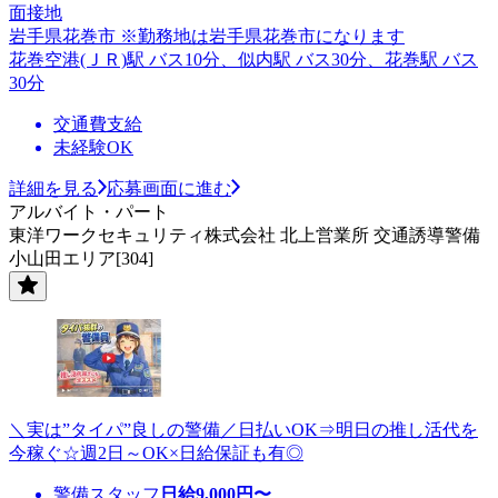
面接地
岩手県花巻市 ※勤務地は岩手県花巻市になります
花巻空港(ＪＲ)駅 バス10分、似内駅 バス30分、花巻駅 バス
30分
交通費支給
未経験OK
詳細を見る
応募画面に進む
アルバイト・パート
東洋ワークセキュリティ株式会社 北上営業所 交通誘導警備
小山田エリア[304]
＼実は”タイパ”良しの警備／日払いOK⇒明日の推し活代を
今稼ぐ☆週2日～OK×日給保証も有◎
警備スタッフ
日給
9,000
円〜