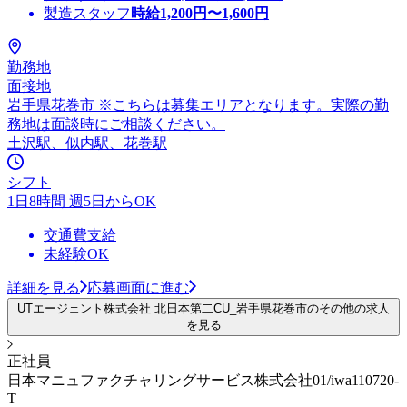
製造スタッフ
時給
1,200
円〜
1,600
円
勤務地
面接地
岩手県花巻市 ※こちらは募集エリアとなります。実際の勤
務地は面談時にご相談ください。
土沢駅、似内駅、花巻駅
シフト
1日8時間 週5日からOK
交通費支給
未経験OK
詳細を見る
応募画面に進む
UTエージェント株式会社 北日本第二CU_岩手県花巻市のその他の求人
を見る
正社員
日本マニュファクチャリングサービス株式会社01/iwa110720-
T