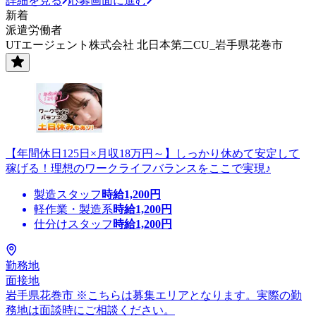
詳細を見る
応募画面に進む
新着
派遣労働者
UTエージェント株式会社 北日本第二CU_岩手県花巻市
【年間休日125日×月収18万円～】しっかり休めて安定して
稼げる！理想のワークライフバランスをここで実現♪
製造スタッフ
時給
1,200
円
軽作業・製造系
時給
1,200
円
仕分けスタッフ
時給
1,200
円
勤務地
面接地
岩手県花巻市 ※こちらは募集エリアとなります。実際の勤
務地は面談時にご相談ください。