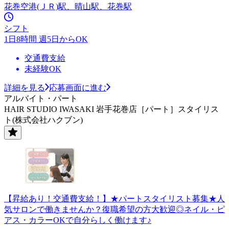
花巻空港(ＪＲ)駅、晴山駅、花巻駅
シフト
1日8時間 週5日からOK
交通費支給
未経験OK
詳細を見る
応募画面に進む
アルバイト・パート
HAIR STUDIO IWASAKI 岩手花巻店［パート］スタイリス
ト(株式会社ハクブン)
【昇給あり！交通費支給！】★パートスタイリスト募集★人
気サロンで働きませんか？復職希望の方大歓迎◎ネイル・ピ
アス・カラーOKで自分らしく働けます♪