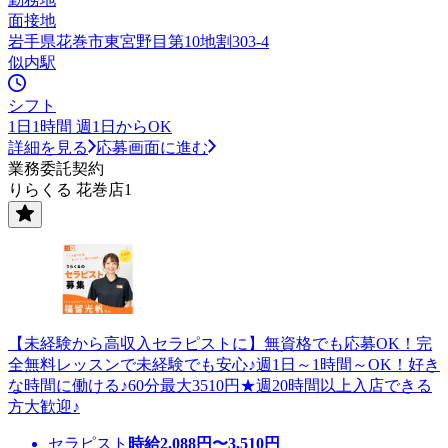
面接地
岩手県花巻市東宮野目第10地割303-4
似内駅
シフト
1日1時間 週1日からOK
詳細を見る
応募画面に進む
業務委託契約
りらくる 花巻店1
【未経験から高収入セラピストに】無資格でも応募OK！完
全無料レッスンで未経験でも安心♪週1日～1時間～OK！好き
な時間に働ける♪60分最大3510円★週20時間以上入店できる
方大歓迎♪
セラピスト
時給
2,088
円〜
3,510
円