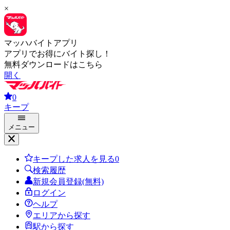
×
マッハバイトアプリ
アプリでお得にバイト探し！
無料ダウンロードはこちら
開く
0
キープ
メニュー
キープした求人を見る
0
検索履歴
新規会員登録(無料)
ログイン
ヘルプ
エリアから探す
駅から探す