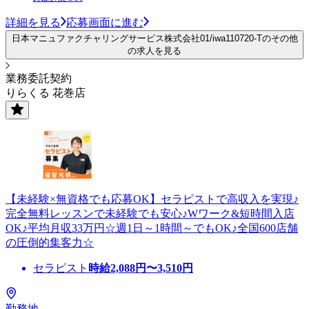
詳細を見る
応募画面に進む
日本マニュファクチャリングサービス株式会社01/iwa110720-Tのその他
の求人を見る
業務委託契約
りらくる 花巻店
【未経験×無資格でも応募OK】セラピストで高収入を実現♪
完全無料レッスンで未経験でも安心♪Wワーク&短時間入店
OK♪平均月収33万円☆週1日～1時間～でもOK♪全国600店舗
の圧倒的集客力☆
セラピスト
時給
2,088
円〜
3,510
円
勤務地