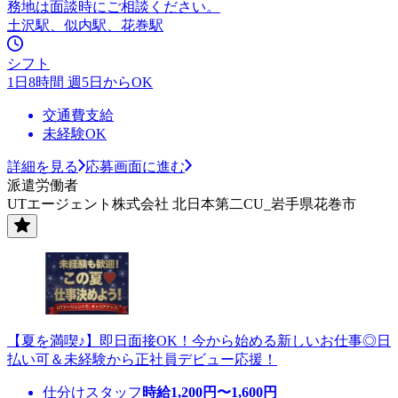
務地は面談時にご相談ください。
土沢駅、似内駅、花巻駅
シフト
1日8時間 週5日からOK
交通費支給
未経験OK
詳細を見る
応募画面に進む
派遣労働者
UTエージェント株式会社 北日本第二CU_岩手県花巻市
【夏を満喫♪】即日面接OK！今から始める新しいお仕事◎日
払い可＆未経験から正社員デビュー応援！
仕分けスタッフ
時給
1,200
円〜
1,600
円