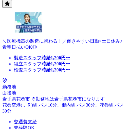
＼医療機器の製造に携わる！／働きやすい日勤×土日休み♪
希望日払いOK◎
製造スタッフ
時給
1,200
円〜
組立スタッフ
時給
1,200
円〜
検査スタッフ
時給
1,200
円〜
勤務地
面接地
岩手県花巻市 ※勤務地は岩手県花巻市になります
花巻空港(ＪＲ)駅 バス10分、似内駅 バス30分、花巻駅 バス
30分
交通費支給
未経験OK