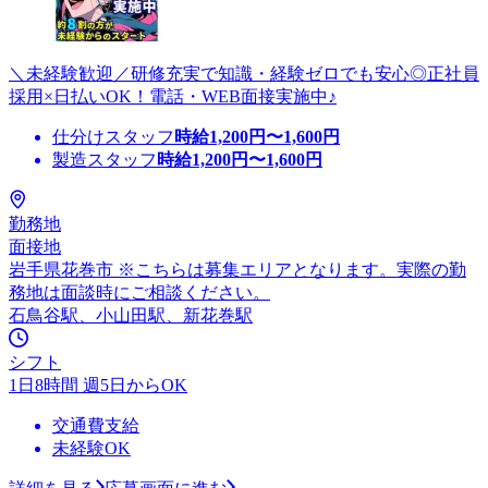
＼未経験歓迎／研修充実で知識・経験ゼロでも安心◎正社員
採用×日払いOK！電話・WEB面接実施中♪
仕分けスタッフ
時給
1,200
円〜
1,600
円
製造スタッフ
時給
1,200
円〜
1,600
円
勤務地
面接地
岩手県花巻市 ※こちらは募集エリアとなります。実際の勤
務地は面談時にご相談ください。
石鳥谷駅、小山田駅、新花巻駅
シフト
1日8時間 週5日からOK
交通費支給
未経験OK