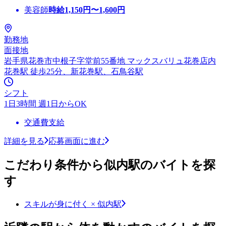
美容師
時給
1,150
円〜
1,600
円
勤務地
面接地
岩手県花巻市中根子字堂前55番地 マックスバリュ花巻店内
花巻駅 徒歩25分、新花巻駅、石鳥谷駅
シフト
1日3時間 週1日からOK
交通費支給
詳細を見る
応募画面に進む
こだわり条件から似内駅のバイトを探
す
スキルが身に付く × 似内駅