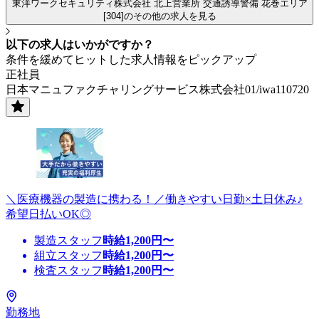
東洋ワークセキュリティ株式会社 北上営業所 交通誘導警備 花巻エリア
[304]のその他の求人を見る
以下の求人はいかがですか？
条件を緩めてヒットした求人情報をピックアップ
正社員
日本マニュファクチャリングサービス株式会社01/iwa110720
＼医療機器の製造に携わる！／働きやすい日勤×土日休み♪
希望日払いOK◎
製造スタッフ
時給
1,200
円〜
組立スタッフ
時給
1,200
円〜
検査スタッフ
時給
1,200
円〜
勤務地