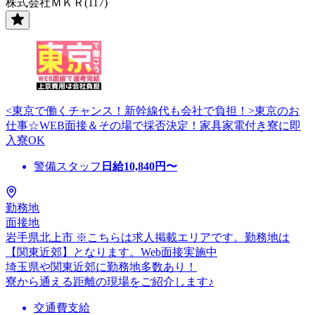
株式会社ＭＫＲ(117)
<東京で働くチャンス！新幹線代も会社で負担！>東京のお
仕事☆WEB面接＆その場で採否決定！家具家電付き寮に即
入寮OK
警備スタッフ
日給
10,840
円〜
勤務地
面接地
岩手県北上市 ※こちらは求人掲載エリアです。勤務地は
【関東近郊】となります。Web面接実施中
埼玉県や関東近郊に勤務地多数あり！
寮から通える距離の現場をご紹介します♪
交通費支給