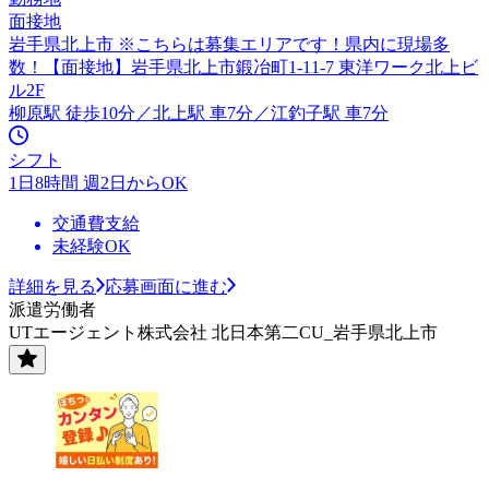
面接地
岩手県北上市 ※こちらは募集エリアです！県内に現場多
数！【面接地】岩手県北上市鍛冶町1-11-7 東洋ワーク北上ビ
ル2F
柳原駅 徒歩10分／北上駅 車7分／江釣子駅 車7分
シフト
1日8時間 週2日からOK
交通費支給
未経験OK
詳細を見る
応募画面に進む
派遣労働者
UTエージェント株式会社 北日本第二CU_岩手県北上市