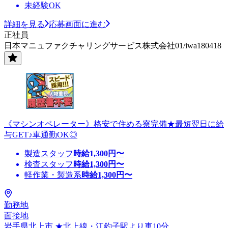
未経験OK
詳細を見る
応募画面に進む
正社員
日本マニュファクチャリングサービス株式会社01/iwa180418
《マシンオペレーター》格安で住める寮完備★最短翌日に給
与GET♪車通勤OK◎
製造スタッフ
時給
1,300
円〜
検査スタッフ
時給
1,300
円〜
軽作業・製造系
時給
1,300
円〜
勤務地
面接地
岩手県北上市 ★北上線・江釣子駅より車10分