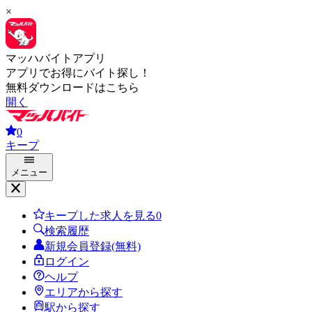
×
マッハバイトアプリ
アプリでお得にバイト探し！
無料ダウンロードはこちら
開く
0
キープ
メニュー
キープした求人を見る
0
検索履歴
新規会員登録(無料)
ログイン
ヘルプ
エリアから探す
駅から探す