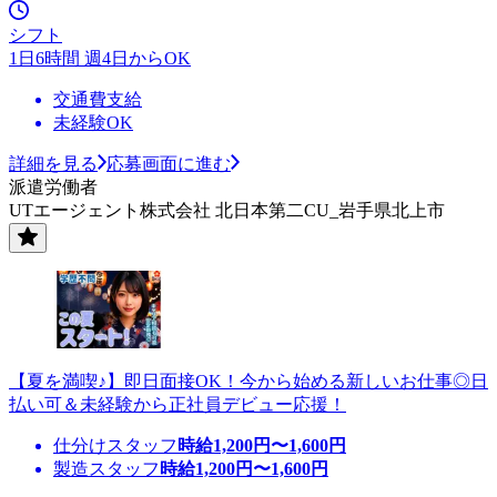
シフト
1日6時間 週4日からOK
交通費支給
未経験OK
詳細を見る
応募画面に進む
派遣労働者
UTエージェント株式会社 北日本第二CU_岩手県北上市
【夏を満喫♪】即日面接OK！今から始める新しいお仕事◎日
払い可＆未経験から正社員デビュー応援！
仕分けスタッフ
時給
1,200
円〜
1,600
円
製造スタッフ
時給
1,200
円〜
1,600
円