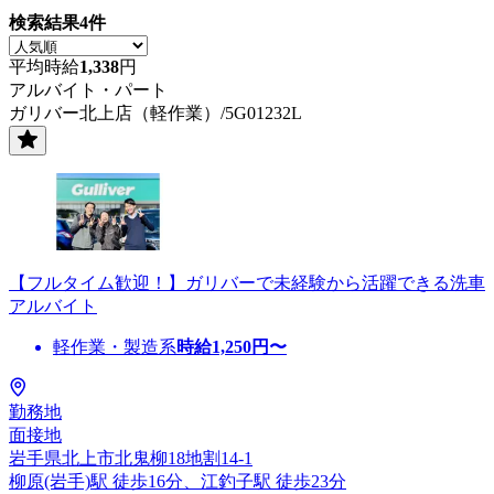
検索結果
4
件
平均時給
1,338
円
アルバイト・パート
ガリバー北上店（軽作業）/5G01232L
【フルタイム歓迎！】ガリバーで未経験から活躍できる洗車
アルバイト
軽作業・製造系
時給
1,250
円〜
勤務地
面接地
岩手県北上市北鬼柳18地割14-1
柳原(岩手)駅 徒歩16分、江釣子駅 徒歩23分