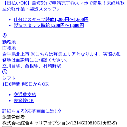
【日払いOK】最短5分で申請完了◎スマホで簡単！未経験歓
迎の軽作業・製造スタッフ♪
仕分けスタッフ
時給
1,200
円〜
1,600
円
製造スタッフ
時給
1,200
円〜
1,600
円
勤務地
面接地
岩手県北上市 ※こちらは募集エリアとなります。実際の勤
務地は面談時にご相談ください。
立川目駅、藤根駅、村崎野駅
シフト
1日8時間 週5日からOK
交通費支給
未経験OK
詳細を見る
応募画面に進む
派遣労働者
株式会社綜合キャリアオプション(1314GH0810G1★83-S)