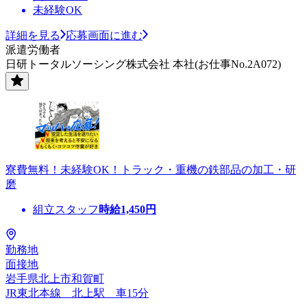
未経験OK
詳細を見る
応募画面に進む
派遣労働者
日研トータルソーシング株式会社 本社(お仕事No.2A072)
寮費無料！未経験OK！トラック・重機の鉄部品の加工・研
磨
組立スタッフ
時給
1,450
円
勤務地
面接地
岩手県北上市和賀町
JR東北本線 北上駅 車15分