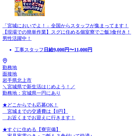
「宮城においでよ！」全国からスタッフが集まってます！
【現場での簡単作業】スグに住める個室寮でご飯3食付き！
男性活躍中！
工事スタッフ
日給
9,000
円〜
11,000
円
勤務地
面接地
岩手県北上市
＼宮城県で新生活はじめよう！／
勤務地：宮城県一円にあり
★どこからでも応募OK！
宮城までの交通費は【0円】
お近くまでお迎えに行きます！
★すぐに住める【寮完備】
家具家電つき・ご飯も３食付いて快適♪