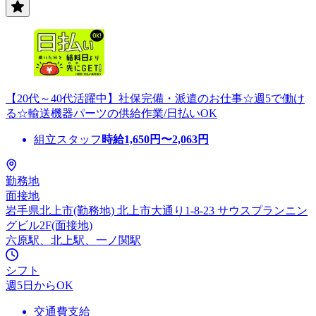
【20代～40代活躍中】社保完備・派遣のお仕事☆週5で働け
る☆輸送機器パーツの供給作業/日払いOK
組立スタッフ
時給
1,650
円〜
2,063
円
勤務地
面接地
岩手県北上市(勤務地) 北上市大通り1-8-23 サウスプランニン
グビル2F(面接地)
六原駅、北上駅、一ノ関駅
シフト
週5日からOK
交通費支給