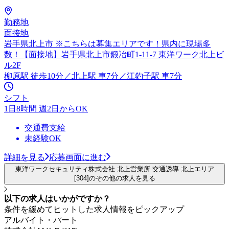
勤務地
面接地
岩手県北上市 ※こちらは募集エリアです！県内に現場多
数！【面接地】岩手県北上市鍛冶町1-11-7 東洋ワーク北上ビ
ル2F
柳原駅 徒歩10分／北上駅 車7分／江釣子駅 車7分
シフト
1日8時間 週2日からOK
交通費支給
未経験OK
詳細を見る
応募画面に進む
東洋ワークセキュリティ株式会社 北上営業所 交通誘導 北上エリア
[304]のその他の求人を見る
以下の求人はいかがですか？
条件を緩めてヒットした求人情報をピックアップ
アルバイト・パート