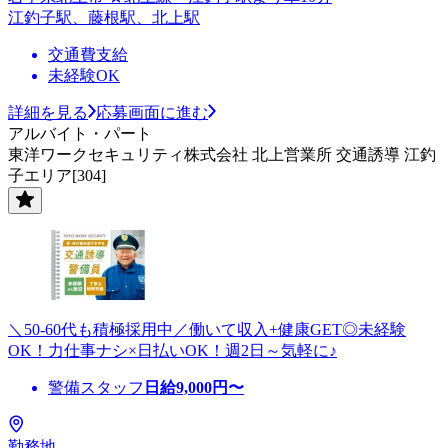
江釣子駅、藤根駅、北上駅
交通費支給
未経験OK
詳細を見る
応募画面に進む
アルバイト・パート
東洋ワークセキュリティ株式会社 北上営業所 交通誘導 江釣
子エリア[304]
＼50-60代も積極採用中／働いて収入+健康GET◎未経験
OK！力仕事ナシ×日払いOK！週2日～気軽に♪
警備スタッフ
日給
9,000
円〜
勤務地