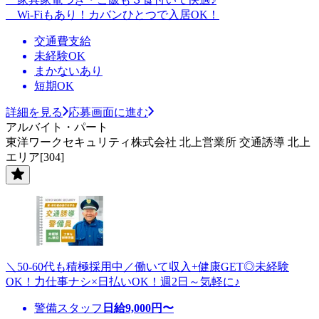
Wi-Fiもあり！カバンひとつで入居OK！
交通費支給
未経験OK
まかないあり
短期OK
詳細を見る
応募画面に進む
アルバイト・パート
東洋ワークセキュリティ株式会社 北上営業所 交通誘導 北上
エリア[304]
＼50-60代も積極採用中／働いて収入+健康GET◎未経験
OK！力仕事ナシ×日払いOK！週2日～気軽に♪
警備スタッフ
日給
9,000
円〜