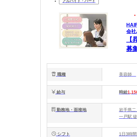
アルバイト・パート
HA
会社
【
募
歓
ます
職種
美容師
給与
時給
1,15
勤務地・面接地
岩手県二
一戸駅 
シフト
1日3時間