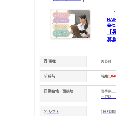
HA
会社
【
募
歓
ます
職種
美容師
給与
時給
1,04
勤務地・面接地
岩手県二
一戸駅、
シフト
1日3時間