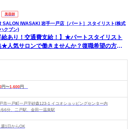
美容師
IR SALON IWASAKI 岩手一戸店［パート］スタイリスト(株式
ハクブン)
昇給あり！交通費支給！】★パートスタイリスト
集★人気サロンで働きませんか？復職希望の方大
迎◎ネイル・ピアス・カラーOKで自分らしく働け
♪
0
円〜
1,600
円
戸市一戸町一戸字砂森123-1 イコオショッピングセンター内
徒歩6分、二戸駅、金田一温泉駅
 週1日からOK