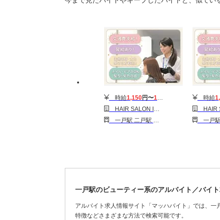
今まで見たバイトやキープしたバイトと、似てい
時給
1,150
円〜
1,600
円
時給
1
HAIR SALON IWASAKI 岩手一戸店［パート］スタイリスト(株式会社ハクブン)
HAIR SALON IWASAKI 岩手一
一戸駅 二戸駅 金田一温泉駅
一戸駅 二戸駅
一戸駅のビューティー系のアルバイト／バイト
アルバイト求人情報サイト「マッハバイト」では、一
特徴などさまざまな方法で検索可能です。