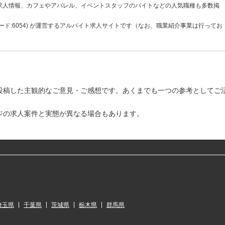
求人情報、カフェやアパレル、イベントスタッフのバイトなどの人気職種も多数掲
ド:6054) が運営するアルバイト求人サイトです（なお、職業紹介事業は行ってお
投稿した主観的なご意見・ご感想です。あくまでも一つの参考としてご
ジの求人案件と実態が異なる場合もあります。
埼玉県
千葉県
茨城県
栃木県
群馬県