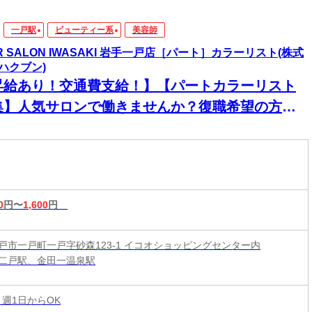
一戸駅
ビューティー系
美容師
IR SALON IWASAKI 岩手一戸店［パート］カラーリスト(株式
ハクブン)
昇給あり！交通費支給！】【パートカラーリスト
集】人気サロンで働きませんか？復職希望の方大
迎◎ネイル・ピアス・カラーOKで自分らしく働け
♪
0
円〜
1,600
円
戸市一戸町一戸字砂森123-1 イコオショッピングセンター内
二戸駅、金田一温泉駅
 週1日からOK