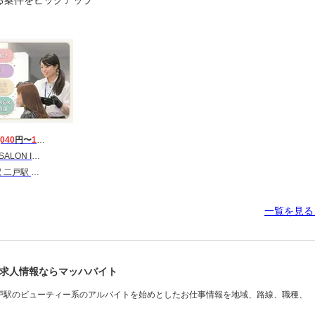
る案件をピックアップ
,040
円〜
1,400
円
戸店［パート］アシスタント(株式会社ハクブン)
 金田一温泉駅
一覧を見
求人情報ならマッハバイト
戸駅のビューティー系のアルバイトを始めとしたお仕事情報を地域、路線、職種、