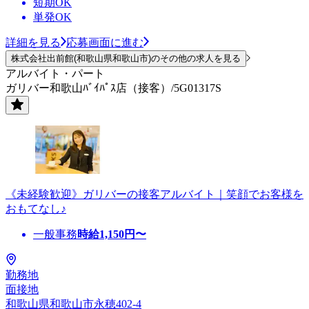
短期OK
単発OK
詳細を見る
応募画面に進む
株式会社出前館(和歌山県和歌山市)のその他の求人を見る
アルバイト・パート
ガリバー和歌山ﾊﾞｲﾊﾟｽ店（接客）/5G01317S
《未経験歓迎》ガリバーの接客アルバイト｜笑顔でお客様を
おもてなし♪
一般事務
時給
1,150
円〜
勤務地
面接地
和歌山県和歌山市永穂402-4