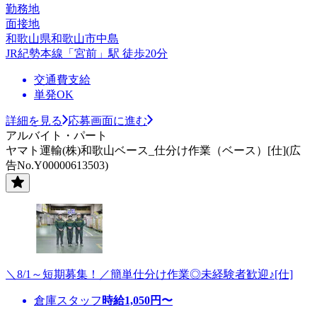
勤務地
面接地
和歌山県和歌山市中島
JR紀勢本線「宮前」駅 徒歩20分
交通費支給
単発OK
詳細を見る
応募画面に進む
アルバイト・パート
ヤマト運輸(株)和歌山ベース_仕分け作業（ベース）[仕](広
告No.Y00000613503)
＼8/1～短期募集！／簡単仕分け作業◎未経験者歓迎♪[仕]
倉庫スタッフ
時給
1,050
円〜