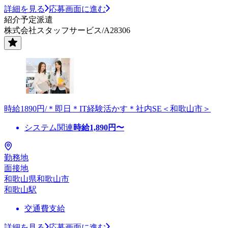
詳細を見る
応募画面に進む
紹介予定派遣
株式会社スタッフサービス/A28306
時給1890円/＊即日＊IT経験活かす＊社内SE＜和歌山市＞
システム関連
時給
1,890
円〜
勤務地
面接地
和歌山県和歌山市
和歌山駅
交通費支給
詳細を見る
応募画面に進む