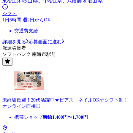
東松江(和歌山)駅、中松江駅、八幡前(和歌山)駅
シフト
1日5時間 週2日からOK
交通費支給
詳細を見る
応募画面に進む
派遣労働者
ソフトバンク 南海市駅前
未経験歓迎！20代活躍中★ピアス・ネイルOK☆シフト制！
オンライン面接◎
携帯ショップ
時給
1,400
円〜
1,700
円