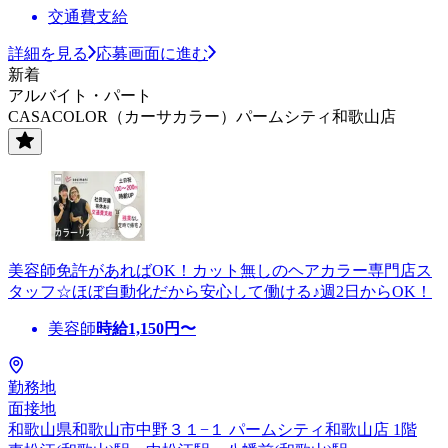
交通費支給
詳細を見る
応募画面に進む
新着
アルバイト・パート
CASACOLOR（カーサカラー）パームシティ和歌山店
美容師免許があればOK！カット無しのヘアカラー専門店ス
タッフ☆ほぼ自動化だから安心して働ける♪週2日からOK！
美容師
時給
1,150
円〜
勤務地
面接地
和歌山県和歌山市中野３１−１ パームシティ和歌山店 1階