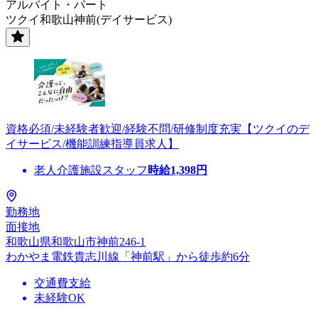
アルバイト・パート
ツクイ和歌山神前(デイサービス)
資格必須/未経験者歓迎/経験不問/研修制度充実【ツクイのデ
イサービス/機能訓練指導員求人】
老人介護施設スタッフ
時給
1,398
円
勤務地
面接地
和歌山県和歌山市神前246-1
わかやま電鉄貴志川線「神前駅」から徒歩約6分
交通費支給
未経験OK