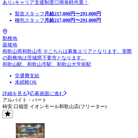
あり♪キャリア支援制度◎簡単軽作業！
製造スタッフ
月給
217,000
円〜
291,000
円
梱包スタッフ
月給
217,000
円〜
291,000
円
勤務地
面接地
和歌山県和歌山市 ※こちらは募集エリアとなります。実際
の勤務地は茨城県下妻市となります。
和歌山駅、和歌山市駅、和歌山大学前駅
交通費支給
未経験OK
詳細を見る
応募画面に進む
アルバイト・パート
柿安 口福堂 イオンモール和歌山店(フリーター)