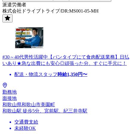
派遣労働者
株式会社ドライブトライブ/DR:MS001-05-MH
#30～40代男性活躍中【バンタイプにて食肉配送業務】日払
いあり★急な出費にも安心◎頑張った分、すぐに手元に！
配送・物流スタッフ
時給
1,350
円〜
勤務地
面接地
和歌山県和歌山市美園町
和歌山駅 徒歩5分、宮前駅、紀三井寺駅
交通費支給
未経験OK