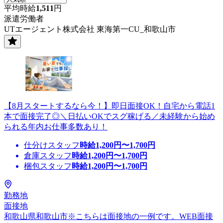
平均時給
1,511
円
派遣労働者
UTエージェント株式会社 東海第一CU_和歌山市
【8月スタートするなら今！】即日面接OK！自宅から電話1
本で面接完了◎＼日払いOKでスグ稼げる／未経験から始め
られる年内お仕事多数あり！
仕分けスタッフ
時給
1,200
円〜
1,700
円
倉庫スタッフ
時給
1,200
円〜
1,700
円
梱包スタッフ
時給
1,200
円〜
1,700
円
勤務地
面接地
和歌山県和歌山市※こちらは面接地の一例です。WEB面接