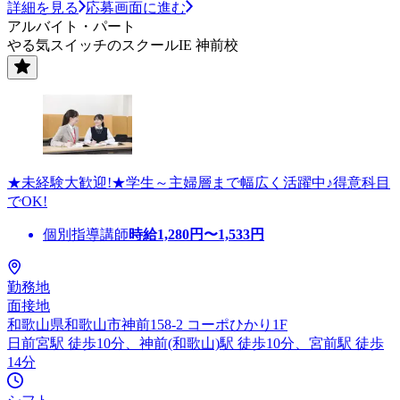
詳細を見る
応募画面に進む
アルバイト・パート
やる気スイッチのスクールIE 神前校
★未経験大歓迎!★学生～主婦層まで幅広く活躍中♪得意科目
でOK!
個別指導講師
時給
1,280
円〜
1,533
円
勤務地
面接地
和歌山県和歌山市神前158-2 コーポひかり1F
日前宮駅 徒歩10分、神前(和歌山)駅 徒歩10分、宮前駅 徒歩
14分