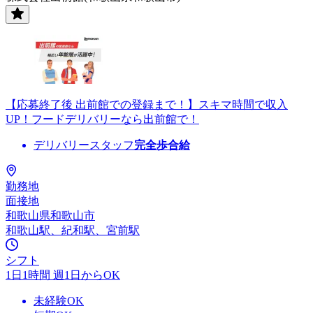
【応募終了後 出前館での登録まで！】スキマ時間で収入
UP！フードデリバリーなら出前館で！
デリバリースタッフ
完全歩合給
勤務地
面接地
和歌山県和歌山市
和歌山駅、紀和駅、宮前駅
シフト
1日1時間 週1日からOK
未経験OK