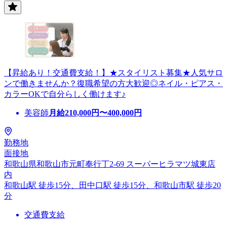
【昇給あり！交通費支給！】★スタイリスト募集★人気サロ
ンで働きませんか？復職希望の方大歓迎◎ネイル・ピアス・
カラーOKで自分らしく働けます♪
美容師
月給
210,000
円〜
400,000
円
勤務地
面接地
和歌山県和歌山市元町奉行丁2-69 スーパーヒラマツ城東店
内
和歌山駅 徒歩15分、田中口駅 徒歩15分、和歌山市駅 徒歩20
分
交通費支給