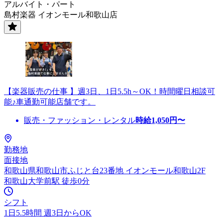
アルバイト・パート
島村楽器 イオンモール和歌山店
【楽器販売の仕事 】週3日、1日5.5h～OK！時間曜日相談可
能♪車通勤可能店舗です。
販売・ファッション・レンタル
時給
1,050
円〜
勤務地
面接地
和歌山県和歌山市ふじと台23番地 イオンモール和歌山2F
和歌山大学前駅 徒歩0分
シフト
1日5.5時間 週3日からOK