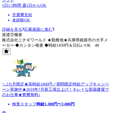
シフト
1日1.5時間 週1日からOK
交通費支給
未経験OK
詳細を見る
応募画面に進む
派遣労働者
株式会社ニチギワールド ★勤務地★兵庫県姫路市の大手メ
ーカー ◆カンタン検査 ◆時給1450円＆日払いOK 48
＼2カ月限定★高時給1600円／期間限定時給アップキャンペ
ーン実施中★2019年7月新工場立上げ！キレイな新築建屋で
のお仕事★寮費無料♪
検査スタッフ
時給
1,300
円〜
2,000
円