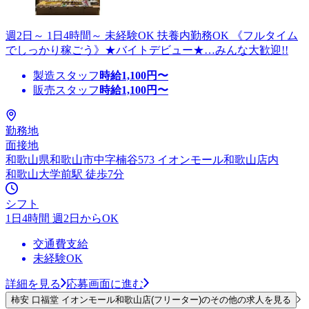
週2日～ 1日4時間～ 未経験OK 扶養内勤務OK 《フルタイム
でしっかり稼ごう》★バイトデビュー★…みんな大歓迎!!
製造スタッフ
時給
1,100
円〜
販売スタッフ
時給
1,100
円〜
勤務地
面接地
和歌山県和歌山市中字楠谷573 イオンモール和歌山店内
和歌山大学前駅 徒歩7分
シフト
1日4時間 週2日からOK
交通費支給
未経験OK
詳細を見る
応募画面に進む
柿安 口福堂 イオンモール和歌山店(フリーター)のその他の求人を見る