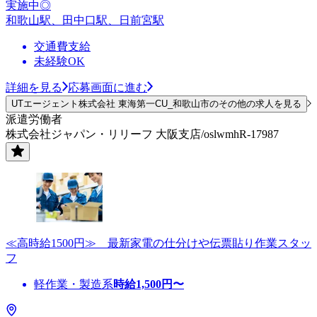
実施中◎
和歌山駅、田中口駅、日前宮駅
交通費支給
未経験OK
詳細を見る
応募画面に進む
UTエージェント株式会社 東海第一CU_和歌山市のその他の求人を見る
派遣労働者
株式会社ジャパン・リリーフ 大阪支店/oslwmhR-17987
≪高時給1500円≫ 最新家電の仕分けや伝票貼り作業スタッ
フ
軽作業・製造系
時給
1,500
円〜