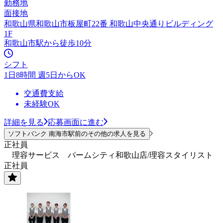
勤務地
面接地
和歌山県和歌山市板屋町22番 和歌山中央通りビルディング
1F
和歌山市駅から徒歩10分
シフト
1日8時間 週5日からOK
交通費支給
未経験OK
詳細を見る
応募画面に進む
ソフトバンク 南海市駅前のその他の求人を見る
正社員
理容サービス パームシティ和歌山店/理容スタイリスト
正社員