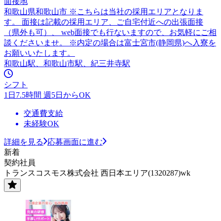
面接地
和歌山県和歌山市 ※こちらは当社の採用エリアとなりま
す。 面接は記載の採用エリア、ご自宅付近への出張面接
（県外も可）、 web面接でも行ないますので、お気軽にご相
談くださいませ。 ※内定の場合は富士宮市(静岡県)へ入寮を
お願いいたします。
和歌山駅、和歌山市駅、紀三井寺駅
シフト
1日7.5時間 週5日からOK
交通費支給
未経験OK
詳細を見る
応募画面に進む
新着
契約社員
トランスコスモス株式会社 西日本エリア(1320287)wk