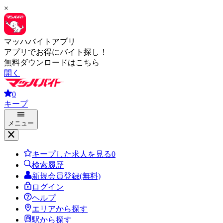
×
マッハバイトアプリ
アプリでお得にバイト探し！
無料ダウンロードはこちら
開く
0
キープ
メニュー
キープした求人を見る
0
検索履歴
新規会員登録(無料)
ログイン
ヘルプ
エリアから探す
駅から探す