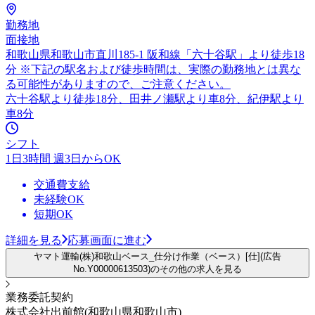
勤務地
面接地
和歌山県和歌山市直川185-1 阪和線「六十谷駅」より徒歩18
分 ※下記の駅名および徒歩時間は、実際の勤務地とは異な
る可能性がありますので、ご注意ください。
六十谷駅より徒歩18分、田井ノ瀬駅より車8分、紀伊駅より
車8分
シフト
1日3時間 週3日からOK
交通費支給
未経験OK
短期OK
詳細を見る
応募画面に進む
ヤマト運輸(株)和歌山ベース_仕分け作業（ベース）[仕](広告
No.Y00000613503)のその他の求人を見る
業務委託契約
株式会社出前館(和歌山県和歌山市)