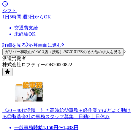
シフト
1日5時間 週3日からOK
交通費支給
未経験OK
詳細を見る
応募画面に進む
ガリバー和歌山ﾊﾞｲﾊﾟｽ店（接客）/5G01317Sのその他の求人を見る
派遣労働者
株式会社ロフティー/OB20000822
《20～40代活躍！》＊高時給◎事務＋軽作業でほどよく動け
る◎製造会社の事務スタッフ募集｜日勤×土日休み
一般事務
時給
1,150
円〜
1,438
円