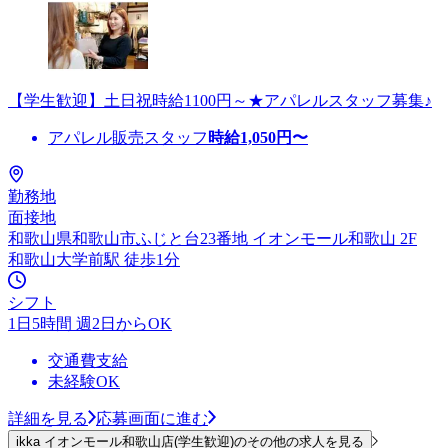
【学生歓迎】土日祝時給1100円～★アパレルスタッフ募集♪
アパレル販売スタッフ
時給
1,050
円〜
勤務地
面接地
和歌山県和歌山市ふじと台23番地 イオンモール和歌山 2F
和歌山大学前駅 徒歩1分
シフト
1日5時間 週2日からOK
交通費支給
未経験OK
詳細を見る
応募画面に進む
ikka イオンモール和歌山店(学生歓迎)のその他の求人を見る