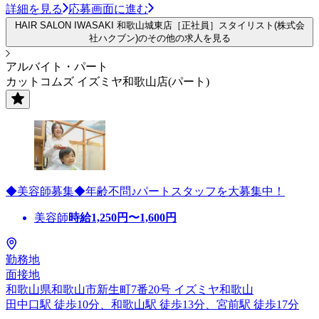
詳細を見る
応募画面に進む
HAIR SALON IWASAKI 和歌山城東店［正社員］スタイリスト(株式会
社ハクブン)のその他の求人を見る
アルバイト・パート
カットコムズ イズミヤ和歌山店(パート)
◆美容師募集◆年齢不問♪パートスタッフを大募集中！
美容師
時給
1,250
円〜
1,600
円
勤務地
面接地
和歌山県和歌山市新生町7番20号 イズミヤ和歌山
田中口駅 徒歩10分、和歌山駅 徒歩13分、宮前駅 徒歩17分