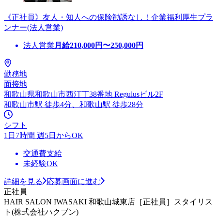
《正社員》友人・知人への保険勧誘なし！企業福利厚生プラ
ンナー(法人営業)
法人営業
月給
210,000
円〜
250,000
円
勤務地
面接地
和歌山県和歌山市西汀丁38番地 Regulusビル2F
和歌山市駅 徒歩4分、和歌山駅 徒歩28分
シフト
1日7時間 週5日からOK
交通費支給
未経験OK
詳細を見る
応募画面に進む
正社員
HAIR SALON IWASAKI 和歌山城東店［正社員］スタイリス
ト(株式会社ハクブン)