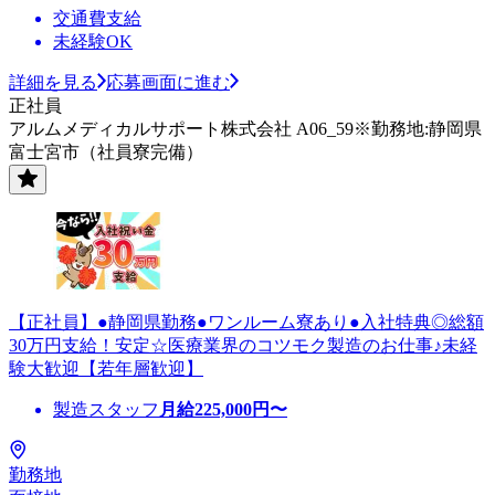
交通費支給
未経験OK
詳細を見る
応募画面に進む
正社員
アルムメディカルサポート株式会社 A06_59※勤務地:静岡県
富士宮市（社員寮完備）
【正社員】●静岡県勤務●ワンルーム寮あり●入社特典◎総額
30万円支給！安定☆医療業界のコツモク製造のお仕事♪未経
験大歓迎【若年層歓迎】
製造スタッフ
月給
225,000
円〜
勤務地