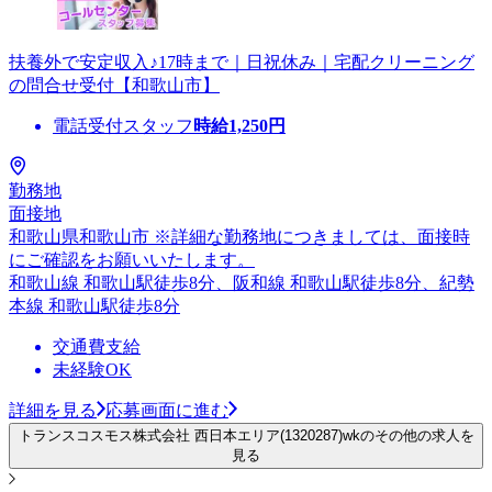
扶養外で安定収入♪17時まで｜日祝休み｜宅配クリーニング
の問合せ受付【和歌山市】
電話受付スタッフ
時給
1,250
円
勤務地
面接地
和歌山県和歌山市 ※詳細な勤務地につきましては、面接時
にご確認をお願いいたします。
和歌山線 和歌山駅徒歩8分、阪和線 和歌山駅徒歩8分、紀勢
本線 和歌山駅徒歩8分
交通費支給
未経験OK
詳細を見る
応募画面に進む
トランスコスモス株式会社 西日本エリア(1320287)wkのその他の求人を
見る