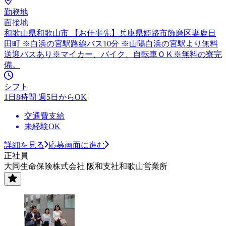
勤務地
面接地
和歌山県和歌山市 【お仕事先】兵庫県姫路市飾磨区妻鹿日
田町 ※白浜の宮駅路線バス10分 ※山陽白浜の宮駅より無料
送迎バスあり※マイカー、バイク、自転車ＯＫ※無料の寮完
備。
シフト
1日8時間 週5日からOK
交通費支給
未経験OK
詳細を見る
応募画面に進む
正社員
大同生命保険株式会社 阪和支社和歌山営業所