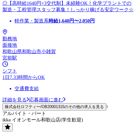
◎【高時給1640円×3交代制】未経験OK！化学プラントでの
製造・工程管理スタッフ募集！しっかり稼げる安定ワーク☆
軽作業・製造系
時給
1,640
円〜
2,050
円
勤務地
面接地
和歌山県和歌山市小雑賀
宮前駅
シフト
1日7.33時間からOK
交通費支給
詳細を見る
応募画面に進む
株式会社ロフティー/OB20001315のその他の求人を見る
アルバイト・パート
ikka イオンモール和歌山店(学生歓迎)